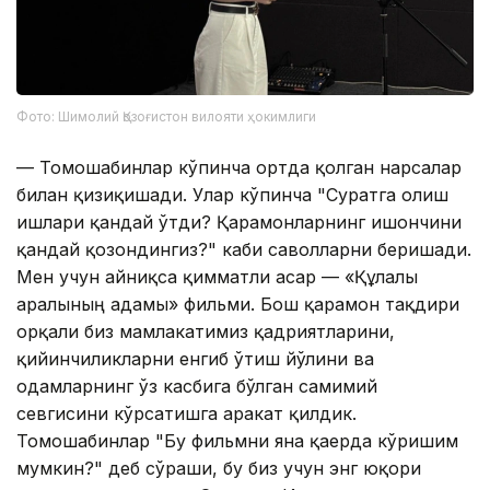
Фото: Шимолий Қозоғистон вилояти ҳокимлиги
— Томошабинлар кўпинча ортда қолган нарсалар
билан қизиқишади. Улар кўпинча "Суратга олиш
ишлари қандай ўтди? Қаҳрамонларнинг ишончини
қандай қозондингиз?" каби саволларни беришади.
Мен учун айниқса қимматли асар — «Құлалы
аралының адамы» фильми. Бош қаҳрамон тақдири
орқали биз мамлакатимиз қадриятларини,
қийинчиликларни енгиб ўтиш йўлини ва
одамларнинг ўз касбига бўлган самимий
севгисини кўрсатишга ҳаракат қилдик.
Томошабинлар "Бу фильмни яна қаерда кўришим
мумкин?" деб сўраши, бу биз учун энг юқори