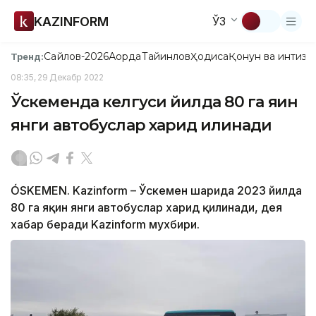
KAZINFORM
ЎЗ
Сайлов-2026
Ақорда
Тайинлов
Ҳодиса
Қонун ва интизо
Тренд:
08:35, 29 Декабр 2022
Ўскеменда келгуси йилда 80 га яқин
янги автобуслар харид қилинади
ÓSKEMEN. Kazinform – Ўскемен шаҳрида 2023 йилда
80 га яқин янги автобуслар харид қилинади, дея
хабар беради Kazinform мухбири.