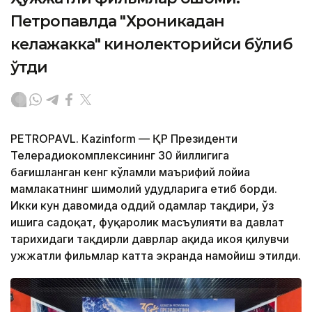
Петропавлда "Хроникадан
келажакка" кинолекторийси бўлиб
ўтди
PETROPAVL. Кazinform — ҚР Президенти
Телерадиокомплексининг 30 йиллигига
бағишланган кенг кўламли маърифий лойиҳа
мамлакатнинг шимолий ҳудудларига етиб борди.
Икки кун давомида оддий одамлар тақдири, ўз
ишига садоқат, фуқаролик масъулияти ва давлат
тарихидаги тақдирли даврлар ҳақида ҳикоя қилувчи
ҳужжатли фильмлар катта экранда намойиш этилди.