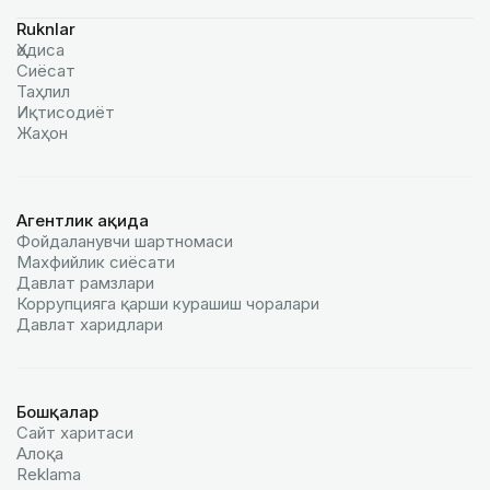
Ruknlar
Ҳодиса
Сиёсат
Таҳлил
Иқтисодиёт
Жаҳон
Агентлик ҳақида
Фойдаланувчи шартномаси
Махфийлик сиёсати
Давлат рамзлари
Коррупцияга қарши курашиш чоралари
Давлат харидлари
Бошқалар
Сайт харитаси
Алоқа
Reklamа