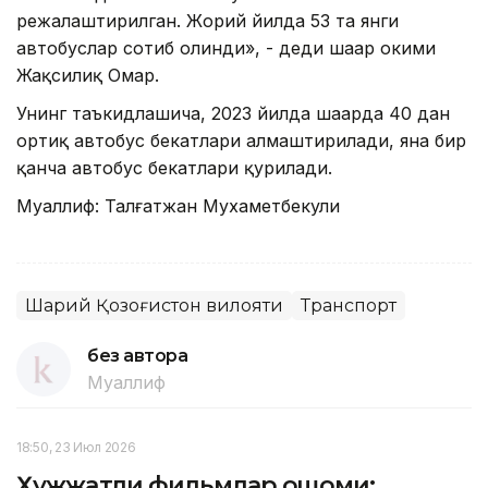
режалаштирилган. Жорий йилда 53 та янги
автобуслар сотиб олинди», - деди шаҳар ҳокими
Жақсилиқ Омар.
Унинг таъкидлашича, 2023 йилда шаҳарда 40 дан
ортиқ автобус бекатлари алмаштирилади, яна бир
қанча автобус бекатлари қурилади.
Муаллиф: Талғатжан Мухаметбекули
Шарқий Қозоғистон вилояти
Транспорт
без автора
Муаллиф
18:50, 23 Июл 2026
Ҳужжатли фильмлар оқшоми: