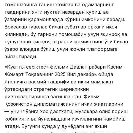
томошабинга таниш жойлар ва одамларнинг
тақдирини янги нуқтаи назардан кўриш ва
ўзларини қаҳрамонларда кўриш имконини беради.
Воқеалар гувоҳлар билан суҳбатлар орқали ҳикоя
қилинади, бу тарихни томошабин учун яқинроқ ва
тушунарли қилади, экранни жамиятнинг ўзи билан
ўзаро алоқада бўлиш учун жонли платформага
айлантиради.
«Қуатты серіктес» фильми Давлат раҳбари Қасим-
Жомарт Тоқаевнинг 2025 йил декабрь ойида
Японияга расмий ташрифи ва икки мамлакат
ўртасидаги стратегик шерикликни
ривожлантиришга бағишланган. Фильм
Қозоғистон дипломатиясининг ички жиҳатларини
— унинг ўзига хос дастхати, музокара олиб бориш
қобилияти ва йўналишдаги изчиллигини намойиш
этади. Бугунги кунда у дунёдаги энг яхши