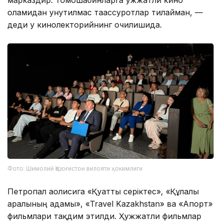
марказдир. Томошабинларга ҳужжатли кино
оламидан унутилмас таассуротлар тилайман, —
деди у кинолекторийнинг очилишида.
Фото: Шимолий Қозоғистон вилояти ҳокимлиги
Петропал аҳолисига «Қуатты серіктес», «Құлалы
аралының адамы», «Travel Kazakhstan» ва «Апорт»
фильмлари тақдим этилди. Ҳужжатли фильмлар