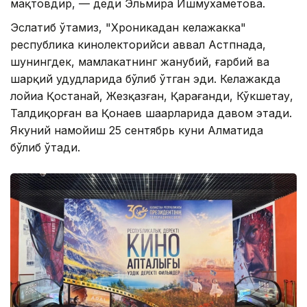
мақтовдир, — деди Эльмира Ишмухаметова.
Эслатиб ўтамиз, "Хроникадан келажакка"
республика кинолекторийси аввал Астпнада,
шунингдек, мамлакатнинг жанубий, ғарбий ва
шарқий ҳудудларида бўлиб ўтган эди. Келажакда
лойиҳа Қостанай, Жезқазған, Қарағанди, Кўкшетау,
Талдиқорған ва Қонаев шаҳарларида давом этади.
Якуний намойиш 25 сентябрь куни Алматида
бўлиб ўтади.