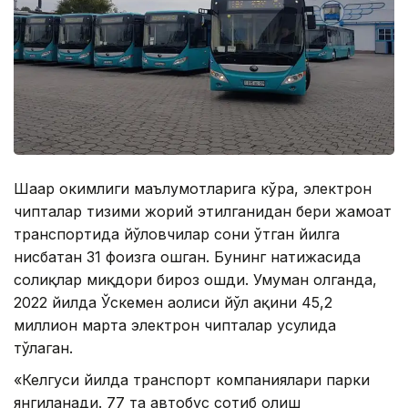
Шаҳар ҳокимлиги маълумотларига кўра, электрон
чипталар тизими жорий этилганидан бери жамоат
транспортида йўловчилар сони ўтган йилга
нисбатан 31 фоизга ошган. Бунинг натижасида
солиқлар миқдори бироз ошди. Умуман олганда,
2022 йилда Ўскемен аҳолиси йўл ҳақини 45,2
миллион марта электрон чипталар усулида
тўлаган.
«Келгуси йилда транспорт компаниялари парки
янгиланади. 77 та автобус сотиб олиш