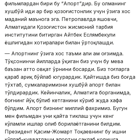
фильмлардан бири бу “Апорт”дир. Бу олманинг
хушбўй ҳиди ҳар бир қозоғистонлик учун ўзига хос
маданий маънога эга. Петропавлда яшовчи,
Алматидаги Қозоғистон жисмоний тарбия
институтини битирган Айтбек Еслямбекули
ёшлигидан хотиралари билан ўртоқлашди.
— Апортнинг ўзига хос таъми ҳали ҳам оғзимда.
Тўқсонинчи йилларда ўқиган биз учун бу мева
баъзан ҳатто овқат ўрнини босарди. Биз тоғларга
қараб ариқ бўйлаб югурардик. Қайтишда биз боғда
тўхтаб, сумкаларимизни хушбўй апорт билан
тўлдирардик. Кейинчалик, Алматига борганимда,
боғнинг йўқ бўлиб кетганини кўриб жуда хафа
бўлдим. Апорт бизнинг миллий фахримиз. Бугун
мен фильмдан уни қайта тиклаш учун кенг
кўламли ишлар олиб борилаётганини билдим.
Президент Қасим-Жомарт Тоқаевнинг бу ишни
қўллаб-қувватлаши апортни сақлаб қолишга