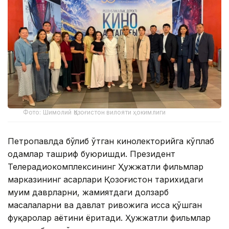
Фото: Шимолий Қозоғистон вилояти ҳокимлиги
Петропавлда бўлиб ўтган кинолекторийга кўплаб
одамлар ташриф буюришди. Президент
Телерадиокомплексининг Ҳужжатли фильмлар
марказининг асарлари Қозоғистон тарихидаги
муҳим даврларни, жамиятдаги долзарб
масалаларни ва давлат ривожига ҳисса қўшган
фуқаролар ҳаётини ёритади. Ҳужжатли фильмлар