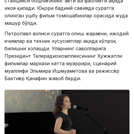
станцияси бошлиғининг ҳаёти ва фаолияти ҳақида
ҳикоя қилади. Юқори бадиий савияда суратга
олинган ушбу фильм томошабинлар орасида жуда
машҳур бўлди.
Петропавл аҳолиси суратга олиш жараёни, ижодий
ечимлар ва техник хусусиятлар ҳақида кўпроқ
билишни хоҳлашди. Уларнинг саволларига
Президент Телерадиокомплексининг Ҳужжатли
фильмлар маркази катта муҳаррири, сценарий
муаллифи Эльмира Ишмуҳаметова ва режиссёр
Бахтиёр Қанафин жавоб берди.