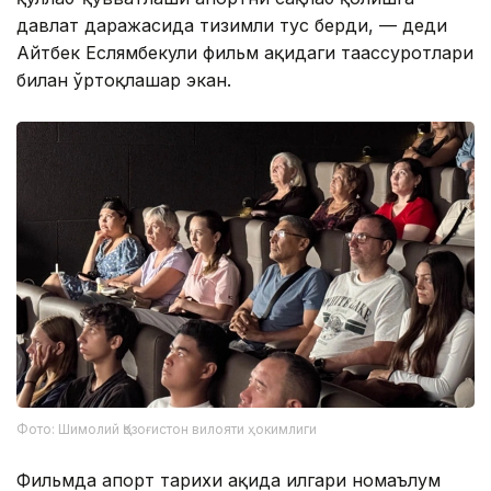
давлат даражасида тизимли тус берди, — деди
Айтбек Еслямбекули фильм ҳақидаги таассуротлари
билан ўртоқлашар экан.
Фото: Шимолий Қозоғистон вилояти ҳокимлиги
Фильмда апорт тарихи ҳақида илгари номаълум