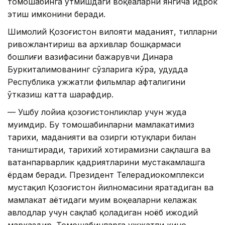
томошабинга ўтмишдаги воқеаларни янгича идрок
этиш имконини беради.
Шимолий Қозоғистон вилояти маданият, тилларни
ривожлантириш ва архивлар бошқармаси
бошлиғи вазифасини бажарувчи Динара
Буркиталимованинг сўзларига кўра, ҳудудда
Республика ҳужжатли фильмлар ҳафталигини
ўтказиш катта шарафдир.
— Ушбу лойиҳа қозоғистонликлар учун жуда
муҳимдир. Бу томошабинларни мамлакатимиз
тарихи, маданияти ва ҳозирги ютуқлари билан
таништиради, тарихий хотирамизни сақлашга ва
ватанпарварлик қадриятларини мустаҳкамлашга
ёрдам беради. Президент Телерадиокомплекси
мустақил Қозоғистон йилномасини яратадиган ва
мамлакат ҳаётидаги муҳим воқеаларни келажак
авлодлар учун сақлаб қоладиган ноёб ижодий