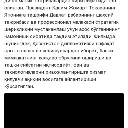
дипломатик тажрибалардан бири сифатида тан
олинган. Президент Қасим-Жомарт Тоқаевнинг
Японияга ташрифи Давлат раҳбарининг шахсий
тажрибаси ва профессионал малакаси стратегик
шерикликни мустаҳкамлаш учун асос бўлганининг
намойиши сифатида тақдим этилади. Фильмда
шунингдек, Қозоғистон дипломатияси нафақат
протоколлар ва келишувлардан иборат, балки
мамлакатнинг халқаро обрўсини ошириши ва
ташқи сиёсатни иқтисодиёт, фан ва
технологияларни ривожлантиришга хизмат
қилувчи ҳақиқий воситага айлантириши
кўрсатилган.