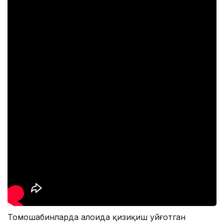
Томошабинларда алоҳида қизиқиш уйғотган