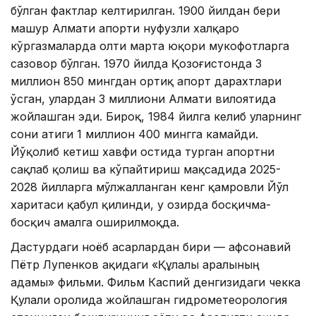
бўлган фактлар келтирилган. 1900 йилдан бери
машҳур Алмати апорти нуфузли халқаро
кўргазмаларда олти марта юқори мукофотларга
сазовор бўлган. 1970 йилда Қозоғистонда 3
миллион 850 мингдан ортиқ апорт дарахтлари
ўсган, улардан 3 миллиони Алмати вилоятида
жойлашган эди. Бироқ, 1984 йилга келиб уларнинг
сони атиги 1 миллион 400 мингга камайди.
Йўқолиб кетиш хавфи остида турган апортни
сақлаб қолиш ва кўпайтириш мақсадида 2025-
2028 йилларга мўлжалланган кенг қамровли Йўл
харитаси қабул қилинди, у ҳозирда босқичма-
босқич амалга оширилмоқда.
Дастурдаги ноёб асарлардан бири — афсонавий
Пётр Лупенков ҳақидаги «Құлалы аралының
адамы» фильми. Фильм Каспий денгизидаги чекка
Қулали оролида жойлашган гидрометеорология