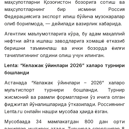
маҳсулотларни Қозоғистон бозорига сотиш ва
маҳсулотларнинг бир қисмини Россия
Федерациясига экспорт қилиш бўйича музокаралар
олиб борилмоқда, — дейилади вазирлик хабарида.
Агентлик маълумотларига кўра, бу қадам маҳаллий
нефтни қайта ишлаш заводларига хомашё етказиб
беришни таъминлаш ва ички бозорда ёқилғи
тақчиллигининг олдини олиш учун қилинган.
Lentа: “Келажак ўйинлари 2026” халқаро турнири
бошланди
Астанада “Келажак ўйинлари – 2026” халқаро
мультиспорт турнири бошланди. Турнир
жисмоний ва рақамли форматларни ўз ичига олган
фиджитал йўналишларида ўтказилади. Россиянинг
Lenta.ru онлайн нашри мусобақа ҳақида ёзган.
Мусобақада 34 мамлакатдан 800 дан ортиқ
вакиллар иштирок этади. Турнирда спортчилар 8