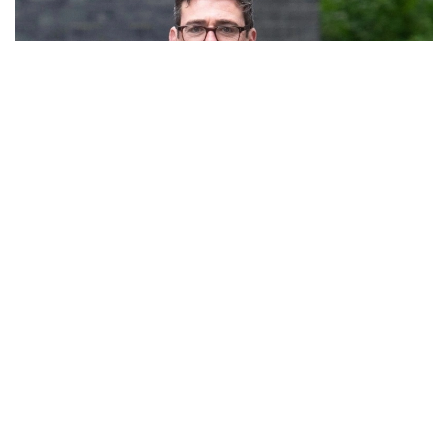
Фото: Alamy
Янги ҳукумат раҳбари мамлакатнинг ички сиёсий
йўналишини ўзгартира оладими, бу Лондоннинг
ташқи сиёсатига қандай таъсир қилади ва
Қозоғистон ва Марказий Осиёни нима кутмоқда?
Янги бош вазир мамлакатнинг ички сиёсий
йўналишини ўзгартира оладими ёки йўқми, бу
Лондоннинг ташқи сиёсатига қандай таъсир қилади
ва Қозоғистон ва Марказий Осиёни нима кутмоқда,