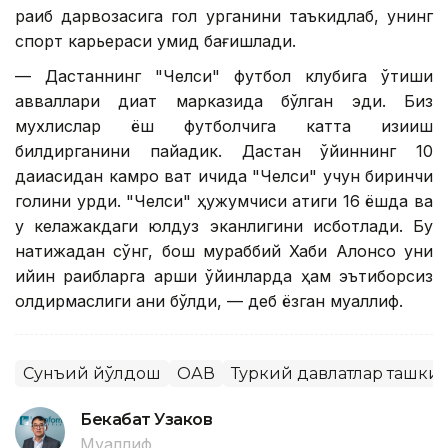
рақиб дарвозасига гол урганини таъкидлаб, унинг
спорт карьераси умид бағишлади.
— Дастаннинг "Челси" футбол клубига ўтиши
авваллари диққат марказида бўлган эди. Биз
мухлислар ёш футболчига катта қизиқиш
билдирганини пайқадик. Дастан ўйиннинг 10
дақиқасидан камроқ вақт ичида "Челси" учун биринчи
голини урди. "Челси" ҳужумчиси атиги 16 ёшда ва
у келажакдаги юлдуз эканлигини исботлади. Бу
натижадан сўнг, бош мураббий Хаби Алонсо уни
қийин рақибларга қарши ўйинларда ҳам эътиборсиз
қолдирмаслиги аниқ бўлди, — деб ёзган муаллиф.
Сунъий йўлдош
ОАВ
Туркий давлатлар ташки
Бекабат Узаков
Муаллиф