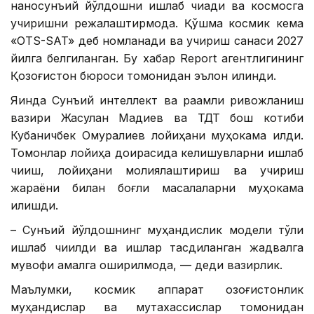
наносунъий йўлдошни ишлаб чиқади ва космосга
учиришни режалаштирмоқда. Қўшма космик кема
«OTS-SAT» деб номланади ва учириш санаси 2027
йилга белгиланган. Бу хабар Report агентлигининг
Қозоғистон бюроси томонидан эълон қилинди.
Яқинда Сунъий интеллект ва рақамли ривожланиш
вазири Жасулан Мадиев ва ТДТ бош котиби
Кубаничбек Омуралиев лойиҳани муҳокама қилди.
Томонлар лойиҳа доирасида келишувларни ишлаб
чиқиш, лойиҳани молиялаштириш ва учириш
жараёни билан боғлиқ масалаларни муҳокама
қилишди.
– Сунъий йўлдошнинг муҳандислик модели тўлиқ
ишлаб чиқилди ва ишлар тасдиқланган жадвалга
мувофиқ амалга оширилмоқда, — деди вазирлик.
Маълумки, космик аппарат қозоғистонлик
муҳандислар ва мутахассислар томонидан