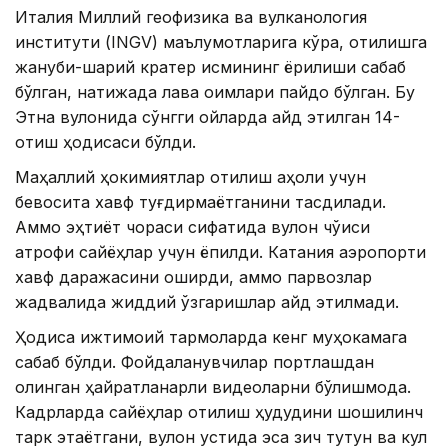
Италия Миллий геофизика ва вулканология
институти (INGV) маълумотларига кўра, отилишга
жануби-шарқий кратер қисмининг ёрилиши сабаб
бўлган, натижада лава оқимлари пайдо бўлган. Бу
Этна вулқонида сўнгги ойларда қайд этилган 14-
отиш ҳодисаси бўлди.
Маҳаллий ҳокимиятлар отилиш аҳоли учун
бевосита хавф туғдирмаётганини тасдиқлади.
Аммо эҳтиёт чораси сифатида вулқон чўққиси
атрофи сайёҳлар учун ёпилди. Катания аэропорти
хавф даражасини оширди, аммо парвозлар
жадвалида жиддий ўзгаришлар қайд этилмади.
Ҳодиса ижтимоий тармоқларда кенг муҳокамага
сабаб бўлди. Фойдаланувчилар портлашдан
олинган ҳайратланарли видеоларни бўлишмоқда.
Кадрларда сайёҳлар отилиш ҳудудини шошилинч
тарк этаётгани, вулқон устида эса зич тутун ва кул