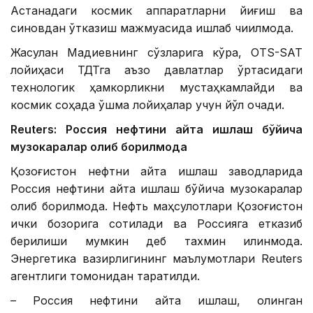
Астанадаги космик аппаратларни йиғиш ва
синовдан ўтказиш мажмуасида ишлаб чиқилмоқда.
Жасулан Мадиевнинг сўзларига кўра, OTS-SAT
лойиҳаси ТДТга аъзо давлатлар ўртасидаги
технологик ҳамкорликни мустаҳкамлайди ва
космик соҳада қўшма лойиҳалар учун йўл очади.
Reuters: Россия нефтини қайта ишлаш бўйича
музокаралар олиб борилмоқда
Қозоғистон нефтни қайта ишлаш заводларида
Россия нефтини қайта ишлаш бўйича музокаралар
олиб борилмоқда. Нефть маҳсулотлари Қозоғистон
ички бозорига сотилади ва Россияга етказиб
берилиши мумкин деб тахмин қилинмоқда.
Энергетика вазирлигининг маълумотлари Reuters
агентлиги томонидан тарқатилди.
– Россия нефтини қайта ишлаш, олинган