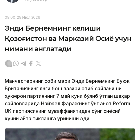
08:00, 29 Июл 2026
Энди Бернемнинг келиши
Қозоғистон ва Марказий Осиё учун
нимани англатади
Манчестернинг собиқ мэри Энди Бернемнинг Буюк
Британиянинг янги бош вазири этиб сайланиши
ҳукмрон партиянинг 7 май куни бўлиб ўтган шаҳар
сайловларида Найжел Фаражнинг ўнг қанот Reform
UK партиясининг муваффақиятидан сўнг сиёсий
кучни қайта тиклашга уриниши эди.