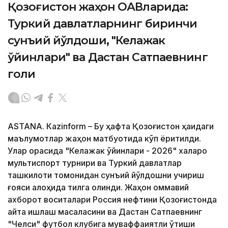
Қозоғистон жаҳон ОАВларида:
Туркий давлатларнинг биринчи
сунъий йўлдоши, "Келажак
ўйинлари" ва Дастан Сатпаевнинг
голи
ASTANА. Кazinform – Бу ҳафта Қозоғистон ҳақидаги
маълумотлар жаҳон матбуотида кўп ёритилди.
Улар орасида "Келажак ўйинлари - 2026" халқаро
мультиспорт турнири ва Туркий давлатлар
ташкилоти томонидан сунъий йўлдошни учириш
ғояси алоҳида тилга олинди. Жаҳон оммавий
ахборот воситалари Россия нефтини Қозоғистонда
қайта ишлаш масаласини ва Дастан Сатпаевнинг
"Челси" футбол клубига муваффақиятли ўтиши