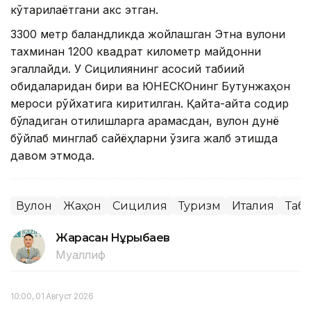
кўтарилаётгани акс этган.
3300 метр баландликда жойлашган Этна вулқони
тахминан 1200 квадрат километр майдонни
эгаллайди. У Сицилиянинг асосий табиий
обидаларидан бири ва ЮНЕСКОнинг Бутунжаҳон
мероси рўйхатига киритилган. Қайта-қайта содир
бўладиган отилишларга қарамасдан, вулқон дунё
бўйлаб минглаб сайёҳларни ўзига жалб этишда
давом этмоқда.
Вулқон
Жаҳон
Сицилия
Туризм
Италия
Таб
Жарасқан Нұрыбаев
Муаллиф
10:00, 01 Август 2026