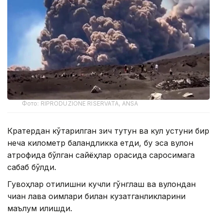
Фото: RIPRODUZIONE RISERVATA, ANSA
Кратердан кўтарилган зич тутун ва кул устуни бир
неча километр баландликка етди, бу эса вулқон
атрофида бўлган сайёҳлар орасида саросимага
сабаб бўлди.
Гувоҳлар отилишни кучли гўнглаш ва вулқондан
чиққан лава оқимлари билан кузатганликларини
маълум қилишди.