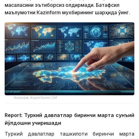
масаласини эътиборсиз қолдирмади. Батафсил
маълумотни Кazinform мухбирининг шарҳида ўқинг.
Коллаж: Kazinform/ СИ
Report: Туркий давлатлар биринчи марта сунъий
йўлдошни учиришади
Туркий давлатлар ташкилоти биринчи марта