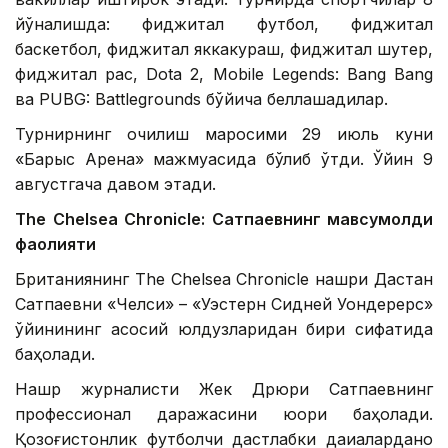
йўналишда: фиджитал футбол, ​​фиджитал
баскетбол, ​​фиджитал яккакураш, фиджитал шутер,
фиджитал рақс, Dota 2, Mobile Legends: Bang Bang
ва PUBG: Battlegrounds бўйича беллашадилар.
Турнирнинг очилиш маросими 29 июль куни
«Барыс Арена» мажмуасида бўлиб ўтди. Ўйин 9
августгача давом этади.
The Chelsea Chronicle: Сатпаевнинг мавсумолди
фаолияти
Британиянинг The Chelsea Chronicle нашри Дастан
Сатпаевни «Челси» – «Уэстерн Сидней Уондерерс»
ўйинининг асосий юлдузларидан бири сифатида
баҳолади.
Нашр журналисти Жек Дрюри Сатпаевнинг
профессионал даражасини юқори баҳолади.
Қозоғистонлик футболчи дастлабки дақиқаларданоқ