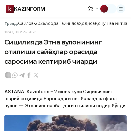
KAZINFORM
ЎЗ
Сайлов-2026
Ақорда
Тайинлов
Ҳодиса
Қонун ва интизо
Тренд:
16:47, 03 Июн 2025
Сицилияда Этна вулқонининг
отилиши сайёҳлар орасида
саросима келтириб чиқарди
ASTANA. Kazinform – 2 июнь куни Сицилиянинг
шарқий соҳилида Европадаги энг баланд ва фаол
вулқон — Этнанинг навбатдаги отилиши содир бўлди.