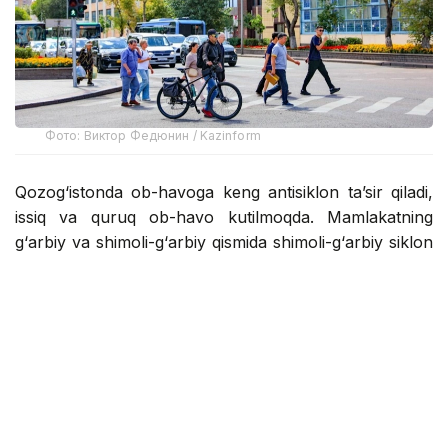
Фото: Виктор Федюнин / Kazinform
Qozog‘istonda ob-havoga keng antisiklon ta’sir qiladi,
issiq va quruq ob-havo kutilmoqda. Mamlakatning
g‘arbiy va shimoli-g‘arbiy qismida shimoli-g‘arbiy siklon
va unga bog‘liq atmosfera frontal tizimlari davr oxirida
yomg‘ir, momaqaldiroq va kuchli shamollarni olib
keladi, ba’zi hududlarda do‘l yog‘ishi mumkin.
Janubiy siklon davr boshida va kun davomida janub va
janubi-sharqiy tog‘li hududlarda mamlakat sharqiga
ta’sir qiladi, yomg‘ir va momaqaldiroq bo‘lishi
kutilmoqda. Barcha hududlar aholisi yana bir issiqlik