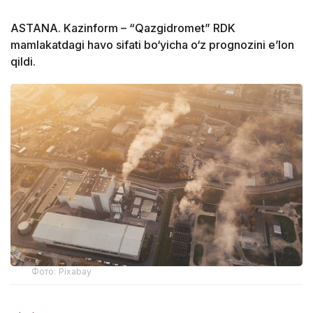
ASTANA. Kazinform – “Qazgidromet” RDK
mamlakatdagi havo sifati bo‘yicha o‘z prognozini e’lon
qildi.
Фото: Pixabay