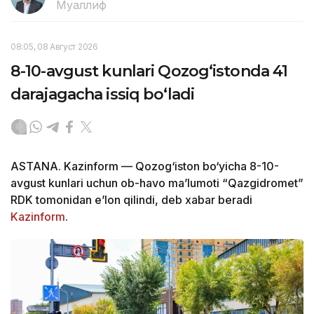
Муаллиф
08:05, 08 Август 2026
8-10-avgust kunlari Qozog‘istonda 41
darajagacha issiq bo‘ladi
ASTANA. Kazinform — Qozog‘iston bo‘yicha 8-10-
avgust kunlari uchun ob-havo ma’lumoti “Qazgidromet”
RDK tomonidan e’lon qilindi, deb xabar beradi
Kazinform
.