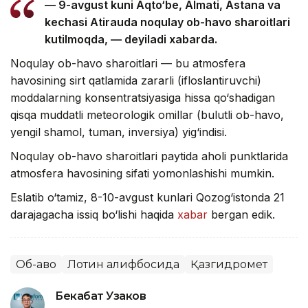
— 9-avgust kuni Aqto‘be, Almati, Astana va
kechasi Atirauda noqulay ob-havo sharoitlari
kutilmoqda, — deyiladi xabarda.
Noqulay ob-havo sharoitlari — bu atmosfera
havosining sirt qatlamida zararli (ifloslantiruvchi)
moddalarning konsentratsiyasiga hissa qo‘shadigan
qisqa muddatli meteorologik omillar (bulutli ob-havo,
yengil shamol, tuman, inversiya) yig‘indisi.
Noqulay ob-havo sharoitlari paytida aholi punktlarida
atmosfera havosining sifati yomonlashishi mumkin.
Eslatib o‘tamiz, 8-10-avgust kunlari Qozog‘istonda 21
darajagacha issiq bo‘lishi haqida
xabar
bergan edik.
Об-ҳаво
Лотин алифбосида
Қазгидромет
Бекабат Узаков