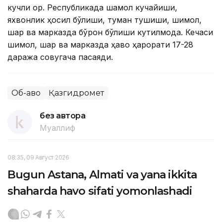
кучли қор. Республикада шамол кучайиши,
яхвонлик ҳосил бўлиши, туман тушиши, шимол,
шарқ ва марказда бўрон бўлиши кутилмоқда. Кечаси
шимол, шарқ ва марказда ҳаво ҳарорати 17-28
даража совуқгача пасаяди.
Об-ҳаво
Қазгидромет
без автора
Муаллиф
08:35, 09 Август 2026
Bugun Astana, Almati va yana ikkita
shaharda havo sifati yomonlashadi