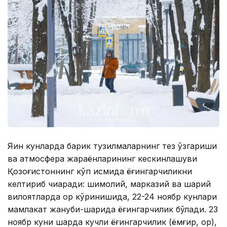
Яқин кунларда барик тузилмаларнинг тез ўзгариши
ва атмосфера жараёнларининг кескинлашуви
Қозоғистоннинг кўп қисмида ёғингарчиликни
келтириб чиқаради: шимолий, марказий ва шарқий
вилоятларда қор кўринишида, 22-24 ноябр кунлари
мамлакат жануби-шарқида ёғингарчилик бўлади. 23
ноябр куни шарқда кучли ёғингарчилик (ёмғир, қор),