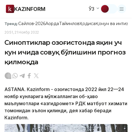
KAZINFORM
ЎЗ
Сайлов-2026
Ақорда
Тайинлов
Ҳодиса
Қонун ва интизо
Тренд:
20:51, 21 Ноябр 2022
Синоптиклар Қозоғистонда яқин уч
кун ичида совуқ бўлишини прогноз
қилмоқда
ASTANA. Кazinform - Қозоғистонда 2022 йил 22—24
ноябр кунларига мўлжалланган об-ҳаво
маълумотлари «Қазгидромет» РДК матбуот хизмати
томонидан эълон қилинди, дея хабар беради
Кazinform.