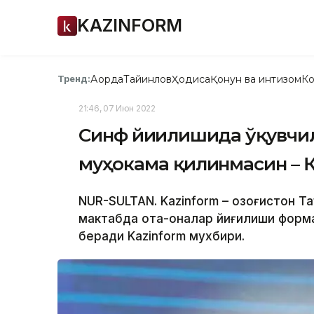
KAZINFORM
Ақорда
Тайинлов
Ҳодиса
Қонун ва интизом
Ко
Тренд:
21:46, 07 Июн 2022
Синф йиғилишида ўқувчи
муҳокама қилинмасин – 
NUR-SULTAN. Kazinform – Қозоғистон 
мактабда ота-оналар йиғилиши форма
беради Kazinform мухбири.