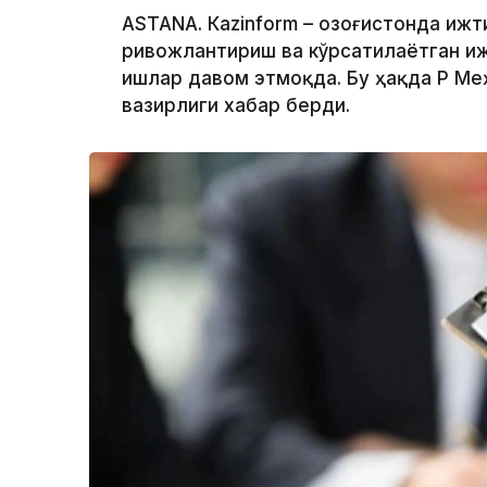
ASTANА. Кazinform – Қозоғистонда иж
ривожлантириш ва кўрсатилаётган и
ишлар давом этмоқда. Бу ҳақда ҚР М
вазирлиги хабар берди.