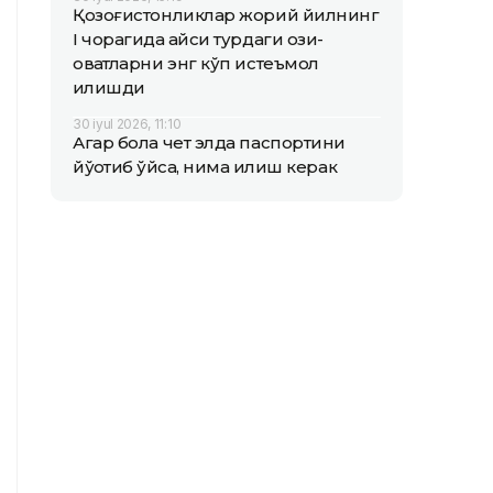
Қозоғистонликлар жорий йилнинг
I чорагида қайси турдаги озиқ-
овқатларни энг кўп истеъмол
қилишди
30 iyul 2026, 11:10
Агар бола чет элда паспортини
йўқотиб қўйса, нима қилиш керак