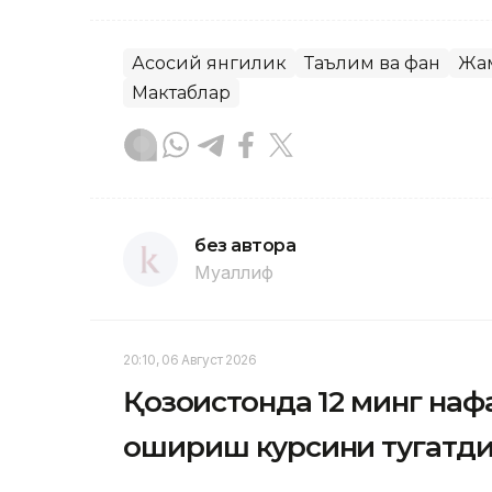
Асосий янгилик
Таълим ва фан
Жа
Мактаблар
без автора
Муаллиф
20:10, 06 Август 2026
Қозоғистонда 12 минг на
ошириш курсини тугатд