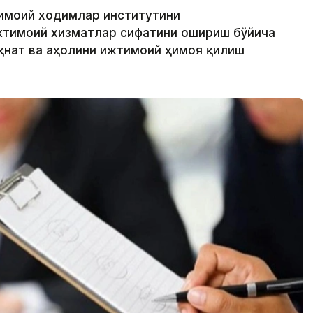
тимоий ходимлар институтини
жтимоий хизматлар сифатини ошириш бўйича
еҳнат ва аҳолини ижтимоий ҳимоя қилиш