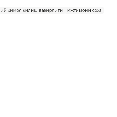
моий ҳимоя қилиш вазирлиги
Ижтимоий соҳа
икни ривожлантиришнинг янги
илмоқда
лонтёрликни қўллаб-қувватлашнинг янги