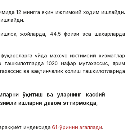
имида 12 мингга яқин ижтимоий ходим ишлайди.
 ишлайди.
ишлоқ жойларда, 44,5 фоизи эса шаҳарларда
фуқароларга уйда махсус ижтимоий хизматлар
р ташкилотларда 1020 нафар мутахассис, ярим
тахассис ва вақтинчалик қолиш ташкилотларида
ларни ўқитиш ва уларнинг касбий
изимли ишларни давом эттирмоқда, —
тараққиёт индексида
61-ўринни эгаллади
.