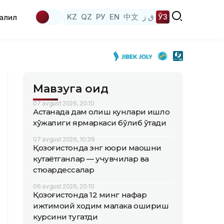
KZ
QZ
РУ
EN
中文
ق ز
ЎЗ
аҳлил
Мавзуга оид
07 avgust 2026, 20:10
Астанада дам олиш кунлари қишлоқ
хўжалиги ярмаркаси бўлиб ўтади
07 avgust 2026, 10:39
Қозоғистонда энг юқори маошни
кутаётганлар — учувчилар ва
стюардессалар
06 avgust 2026, 20:10
Қозоғистонда 12 минг нафар
ижтимоий ходим малака ошириш
курсини тугатди