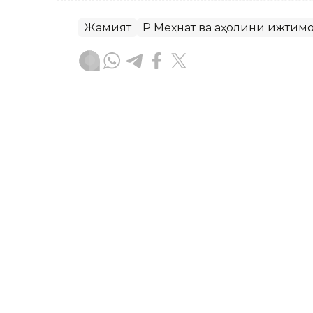
Жамият
ҚР Меҳнат ва аҳолини ижти
Бекабат Узаков
Муаллиф
12:15, 05 Август 2026
Қозоғистонда волонтёрл
концепцияси ишлаб чиқ
ASTANА. Кazinform – Қозоғистонда во