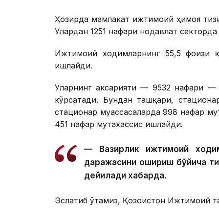
Ҳозирда мамлакат ижтимоий ҳимоя тиз
Улардан 1251 нафари нодавлат секторда
Ижтимоий ходимларнинг 55,5 фоизи қ
ишлайди.
Уларнинг аксарияти — 9532 нафари — 
кўрсатади. Бундан ташқари, стациона
стационар муассасаларда 998 нафар му
451 нафар мутахассис ишлайди.
— Вазирлик ижтимоий ходим
даражасини ошириш бўйича т
дейилади хабарда.
Эслатиб ўтамиз, Қозоғистон Ижтимоий 