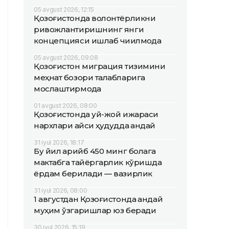
05 avgust 2026, 12:15
Қозоғистонда волонтёрликни
ривожлантиришнинг янги
концепцияси ишлаб чиқилмоқда
05 avgust 2026, 09:08
Қозоғистон миграция тизимини
меҳнат бозори талабларига
мослаштирмоқда
01 avgust 2026, 08:00
Қозоғистонда уй-жой ижараси
нархлари қайси ҳудудда қандай
31 iyul 2026, 18:17
Бу йил қарийб 450 минг болага
мактабга тайёргарлик кўришда
ёрдам берилади — вазирлик
31 iyul 2026, 08:00
1 августдан Қозоғистонда қандай
муҳим ўзгаришлар юз беради
30 iyul 2026, 15:19