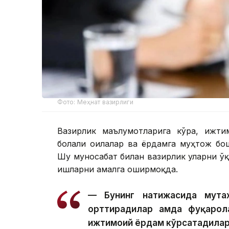
Фото: Меҳнат вазирлиги
Вазирлик маълумотларига кўра, ижти
болали оилалар ва ёрдамга муҳтож бо
Шу муносабат билан вазирлик уларни ў
ишларни амалга оширмоқда.
— Бунинг натижасида мута
орттирадилар ҳамда фуқарол
ижтимоий ёрдам кўрсатадилар