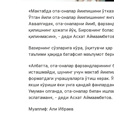
«Мактабда ота-оналар йиғилишини ўтказ
Ўтган йили ота-оналар йиғилишининг янг
Аввалгидек, ота-оналарни йиғиб, фарза
қилишнинг ҳожати йўқ. Бировнинг бола
қилинмасин», - деди Асхат Аймағамбетов
Вазирнинг сўзларига кўра, ўқитувчи ҳар
таълими ҳақида батафсил маълумот бер
«Албатта, ота-оналар фарзандларининг
исташмайди, шунинг учун мактаб йиғили
форматдаги учрашувларга ўтиш керак. Ў
яхши кўриши ёки унга қандай фанлардан
Умуман олганда, ота-оналар билан ишл
эслатаман«, - деди Асхат Аймағамбетов.
Муаллиф: Али Ибраев