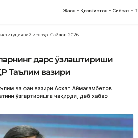
Жаҳон
Қозоғистон
Сиёсат
Т
нституциявий ислоҳот
Сайлов-2026
ларнинг дарс ўзлаштириши
ҚР Таълим вазири
Таълим ва фан вазири Асхат Аймағамбетов
тини ўзгартиришга чақирди, деб хабар