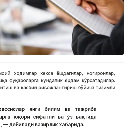
моий ходимлар кекса ёшдагилар, ногиронлар,
шқа фуқароларга кундалик ёрдам кўрсатадилар.
қитиш ва касбий ривожлантириш бўйича тизимли
хассислар янги билим ва тажриба
арга юқори сифатли ва ўз вақтида
, — дейилади вазирлик хабарида.