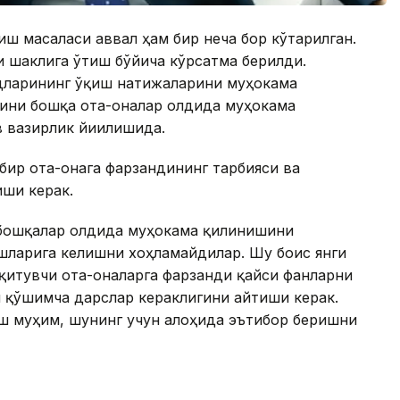
иш масаласи аввал ҳам бир неча бор кўтарилган.
и шаклига ўтиш бўйича кўрсатма берилди.
ндларининг ўқиш натижаларини муҳокама
сини бошқа ота-оналар олдида муҳокама
 вазирлик йиғилишида.
 бир ота-онага фарзандининг тарбияси ва
иши керак.
 бошқалар олдида муҳокама қилинишини
шларига келишни хоҳламайдилар. Шу боис янги
қитувчи ота-оналарга фарзанди қайси фанларни
 қўшимча дарслар кераклигини айтиши керак.
аш муҳим, шунинг учун алоҳида эътибор беришни