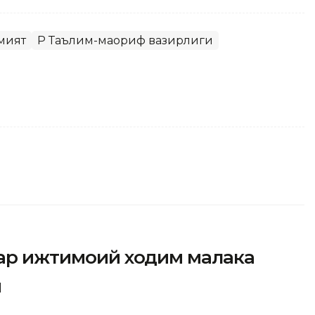
мият
ҚР Таълим-маориф вазирлиги
фар ижтимоий ходим малака
и