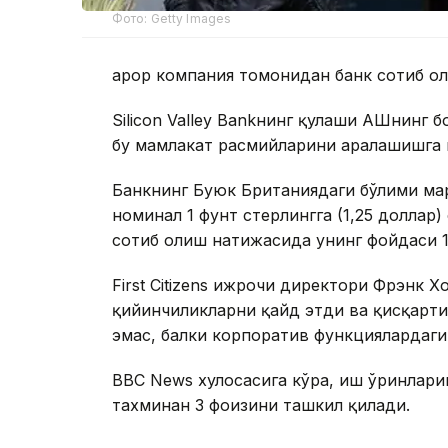
Фото: Getty Images
Қарор компания томонидан банк сотиб ол
Silicon Valley Bankнинг қулаши АҚШнинг
бу мамлакат расмийларини аралашишга 
Банкнинг Буюк Британиядаги бўлими м
номинал 1 фунт стерлингга (1,25 доллар
сотиб олиш натижасида унинг фойдаси 1
First Citizens ижрочи директори Фрэнк 
қийинчиликларни қайд этди ва қисқарт
эмас, балки корпоратив функциялардаги
BBC News хулосасига кўра, иш ўринлар
тахминан 3 фоизини ташкил қилади.