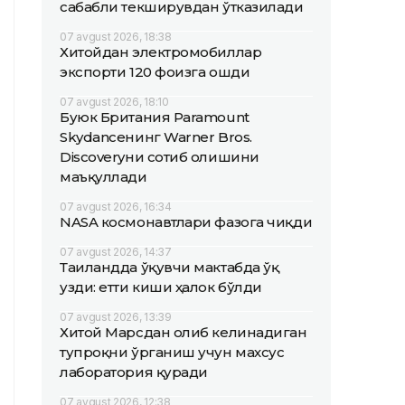
сабабли текширувдан ўтказилади
07 avgust 2026, 18:38
Хитойдан электромобиллар
экспорти 120 фоизга ошди
07 avgust 2026, 18:10
Буюк Британия Paramount
Skydanceнинг Warner Bros.
Discoveryни сотиб олишини
маъқуллади
07 avgust 2026, 16:34
NASA космонавтлари фазога чиқди
07 avgust 2026, 14:37
Таиландда ўқувчи мактабда ўқ
узди: етти киши ҳалок бўлди
07 avgust 2026, 13:39
Хитой Марсдан олиб келинадиган
тупроқни ўрганиш учун махсус
лаборатория қуради
07 avgust 2026, 12:38