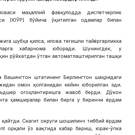
ловаси маҳаллий фавқулодда диспетчерлик
яси (ЮЎР) бўйича ўқитилган одамлар билан
ига шубҳа қилса, илова тегишли тайёргарликка
иларга хабарнома юборади. Шунингдек, у
қин рўйхатдан ўтган автоматлаштирилган ташқи
а Вашингтон штатининг Берлингтон шаҳридаги
жидан омон қолганидан кейин юборилган эди.
льдшер огоҳлантиришга жавоб берди. Дўкон
чта ҳамширалар билан бирга у биринчи ёрдам
а қайтди. Скагит округи шошилинч тиббий ёрдам
int орқали ўз вақтида хабар бериш, юрак-ўпка