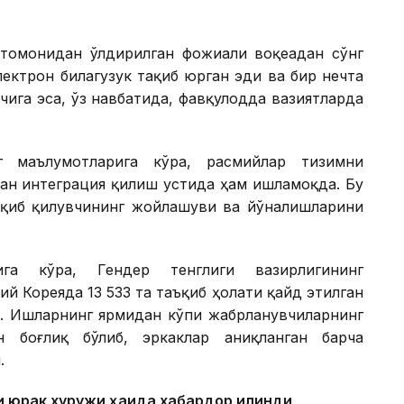
томонидан ўлдирилган фожиали воқеадан сўнг
ектрон билагузук тақиб юрган эди ва бир нечта
чига эса, ўз навбатида, фавқулодда вазиятларда
г маълумотларига кўра, расмийлар тизимни
лан интеграция қилиш устида ҳам ишламоқда. Бу
ъқиб қилувчининг жойлашуви ва йўналишларини
ига кўра, Гендер тенглиги вазирлигининг
й Кореяда 13 533 та таъқиб ҳолати қайд этилган
ўп. Ишларнинг ярмидан кўпи жабрланувчиларнинг
 боғлиқ бўлиб, эркаклар аниқланган барча
.
 юрак хуружи ҳақида хабардор қилинди