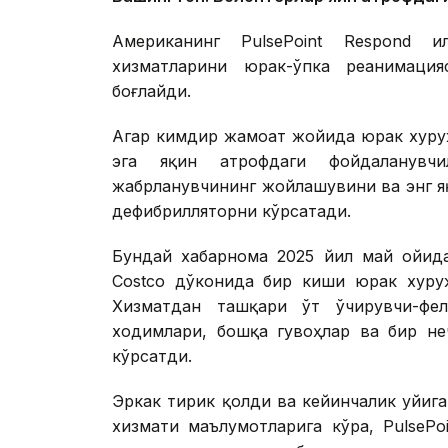
Американинг PulsePoint Respond и
хизматларини юрак-ўпка реанимаци
боғлайди.
Агар кимдир жамоат жойида юрак хуруж
эга яқин атрофдаги фойдаланувч
жабрланувчининг жойлашувини ва энг я
дефибрилляторни кўрсатади.
Бундай хабарнома 2025 йил май ойид
Costco дўконида бир киши юрак хуру
Хизматдан ташқари ўт ўчирувчи-фе
ходимлари, бошқа гувоҳлар ва бир не
кўрсатди.
Эркак тирик қолди ва кейинчалик уйиг
хизмати маълумотларига кўра, PulsePo