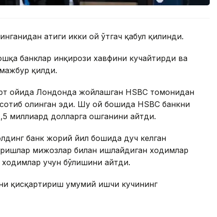
инганидан атиги икки ой ўтгач қабул қилинди.
 бошқа банклар инқирози хавфини кучайтирди ва
мажбур қилди.
арт ойида Лондонда жойлашган HSBC томонидан
) сотиб олинган эди. Шу ой бошида HSBC банкни
,5 миллиард долларга ошганини айтди.
Холдинг банк жорий йил бошида дуч келган
иришлар мижозлар билан ишлайдиган ходимлар
 ходимлар учун бўлишини айтди.
ини қисқартириш умумий ишчи кучининг