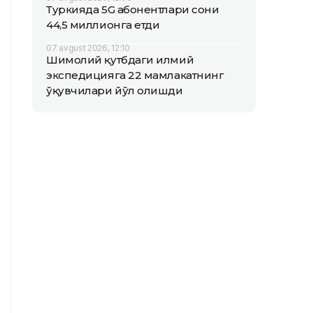
Туркияда 5G абонентлари сони
44,5 миллионга етди
07 avgust 2026, 12:10
Шимолий қутбдаги илмий
экспедицияга 22 мамлакатнинг
ўқувчилари йўл олишди