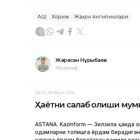
АҚШ
Хориж
Жаҳон янгиликлари
Жарасқан Нұрыбаев
Муаллиф
09:00, 08 Август 2026
Ҳаётни сақлаб қолиши мум
ASTANA. Kazinform — Зилзила ҳақида 
одамларни топишга ёрдам берадиган т