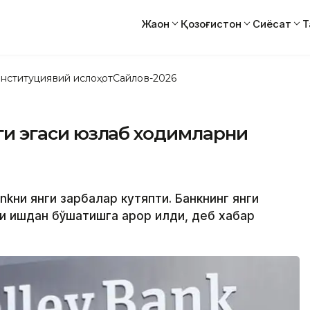
Жаҳон
Қозоғистон
Сиёсат
Т
нституциявий ислоҳот
Сайлов-2026
янги эгаси юзлаб ходимларни
Bankни янги зарбалар кутяпти. Банкнинг янги
ини ишдан бўшатишга қарор қилди, деб хабар