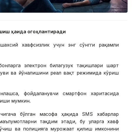
ашиш ҳақида огоҳлантиради
ахсий хавфсизлик учун энг сўнгги рақамли
бонларга электрон билагузук тақишлари шарт
шуви ва йўналишини реал вақт режимида кўриш
нлашса, фойдаланувчи смартфон харитасида
риши мумкин.
бчигача бўлган масофа ҳақида SМS хабарлар
маълумотларни тақдим этади, бу уларга хавф
кўчиш ва полицияга мурожаат қилиш имконини