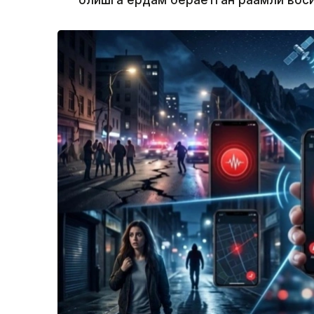
қолишга ёрдам бераётган рақамли вос