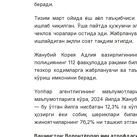
беради.
Тизим март ойида ёш аёл таъқибчиси 
ишлаб чиқилган. Ўша пайтда ҳужумчи эл
чеклов чоралари остида эди. Жабрланув
ишлайдиган ақлли соат тақдим этилди.
Жанубий Корея Адлия вазирлигинин
полициянинг 112 фавқулодда рақами би
тезкор ходимларга жабрланувчи ва та
кўриш имконини беради.
Yonhap агентлигининг маълумотлар
маълумотларига кўра, 2024 йилда Жануби
— бу ўтган йилга нисбатан 12,3% га к
ҳозирги ёки собиқ шериклари билан
жиноятчиларнинг 76,2% ни ташкил этган
Вашингтон: Волонтёрлар яқин атрофдаги