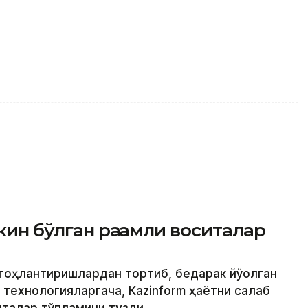
кин бўлган рақамли воситалар
огоҳлантиришлардан тортиб, бедарак йўқолган
ехнологияларгача, Кazinform ҳаётни сақлаб