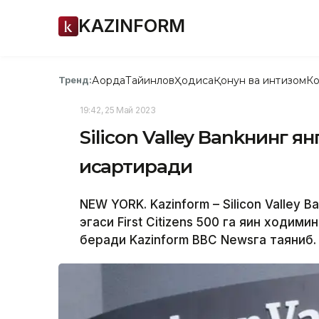
KAZINFORM
Ақорда
Тайинлов
Ҳодиса
Қонун ва интизом
Ко
Тренд:
19:42, 25 Май 2023
Silicon Valley Bankнинг 
қисқартиради
NEW YORK. Kazinform – Silicon Valley 
эгаси First Citizens 500 га яқин ходим
беради Kazinform BBC Newsга таяниб.