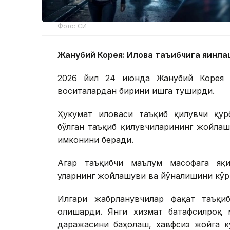
Фото: СИ
Жанубий Корея: Илова таъқибчига яқинл
2026 йил 24 июнда Жанубий Корея ш
воситалардан бирини ишга туширди.
Ҳукумат иловаси таъқиб қилувчи қур
бўлган таъқиб қилувчиларининг жойла
имконини беради.
Агар таъқибчи маълум масофага яқи
уларнинг жойлашуви ва йўналишини кў
Илгари жабрланувчилар фақат таъқи
олишарди. Янги хизмат батафсилроқ 
даражасини баҳолаш, хавфсиз жойга 