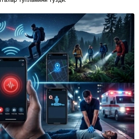
италар тўпламини тузди.