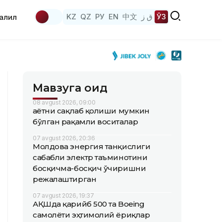
KZ
QZ
РУ
EN
中文
ق ز
ЎЗ
аҳлил
Мавзуга оид
08 avgust 2026, 09:00
Ҳаётни сақлаб қолиши мумкин
бўлган рақамли воситалар
07 avgust 2026, 20:36
Молдова энергия танқислиги
сабабли электр таъминотини
босқичма-босқич ўчиришни
режалаштирган
07 avgust 2026, 19:37
АҚШда қарийб 500 та Boeing
самолёти эҳтимолий ёриқлар