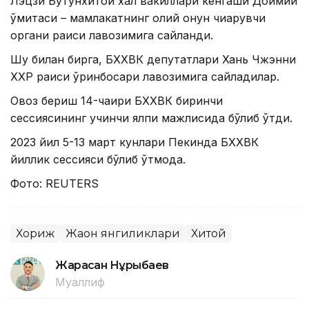
Лэцзи Бутунхитой халқ вакиллари кенгаши Доимий
қўмитаси – мамлакатнинг олий қонун чиқарувчи
органи раиси лавозимига сайланди.
Шу билан бирга, БХХВК депутатлари Хань Чжэнни
ХХР раиси ўринбосари лавозимига сайладилар.
Овоз бериш 14-чақириқ БХХВК биринчи
сессиясининг учинчи ялпи мажлисида бўлиб ўтди.
2023 йил 5-13 март кунлари Пекинда БХХВК
йиллик сессияси бўлиб ўтмоқда.
Фото: REUTERS
Хориж
Жаҳон янгиликлари
Хитой
Жарасқан Нұрыбаев
Муаллиф