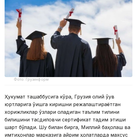
Фото: Грузинформ
Ҳукумат ташаббусига кўра, Грузия олий ўқув
юртларига ўқишга киришни режалаштираётган
хорижликлар ўзлари оладиган таълим тилини
билишини тасдиқловчи сертификат тақдим этиши
шарт бўлади. Шу билан бирга, Миллий баҳолаш ва
имтиҳонлар марказига айрим ҳолатларда махсус