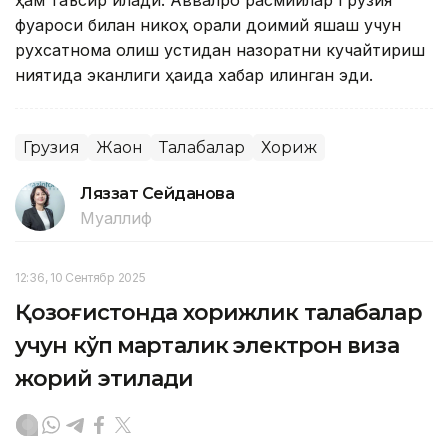
фуқароси билан никоҳ орқали доимий яшаш учун
рухсатнома олиш устидан назоратни кучайтириш
ниятида эканлиги ҳақида хабар қилинган эди.
Грузия
Жаҳон
Талабалар
Хориж
Ляззат Сейданова
Муаллиф
12:36, 10 Сентябр 2025
Қозоғистонда хорижлик талабалар
учун кўп марталик электрон виза
жорий этилади