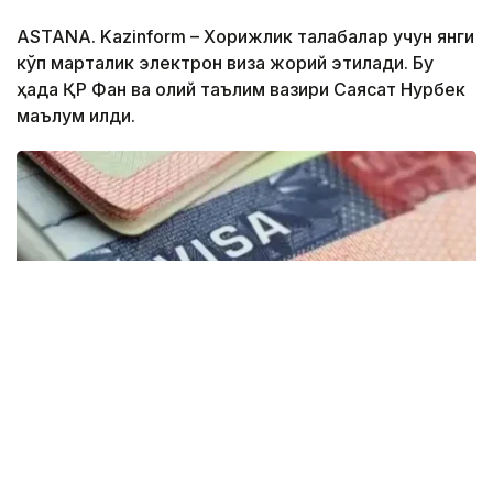
ASTANA. Kazinform – Хорижлик талабалар учун янги
кўп марталик электрон виза жорий этилади. Бу
ҳақда ҚР Фан ва олий таълим вазири Саясат Нурбек
маълум қилди.
Фото: montsame
“Қозоғистонда 40 та етакчи хорижий