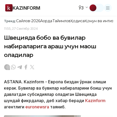
KAZINFORM
ЎЗ
Сайлов-2026
Ақорда
Тайинлов
Ҳодиса
Қонун ва интизо
Тренд:
11:55, 27 Сентябр 2024
Швецияда бобо ва бувилар
набираларига қараш учун маош
оладилар
ASTANA. Kazinform - Европа биздан ўрнак олиши
керак. Бувилар ва бувилар набираларини боқиш учун
давлатдан субсидиялар оладиган Швецияда
шундай фикрдалар, деб хабар беради
Каzinform
агентлиги
euronewsга
таяниб.