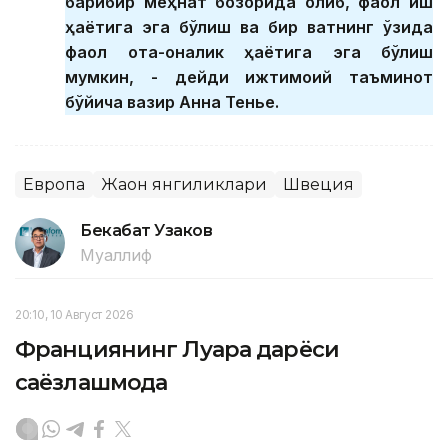
барибир меҳнат бозорида қолиб, фаол иш
ҳаётига эга бўлиш ва бир вақтнинг ўзида
фаол ота-оналик ҳаётига эга бўлиш
мумкин, - дейди ижтимоий таъминот
бўйича вазир Анна Тенье.
Европа
Жаҳон янгиликлари
Швеция
Бекабат Узаков
Муаллиф
20:10, 10 Август 2026
Франциянинг Луара дарёси
саёзлашмоқда