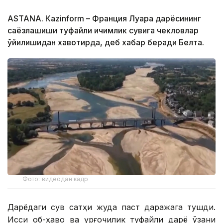
ASTANА. Кazinform – Франция Луара дарёсининг
саёзлашиши туфайли ичимлик сувига чекловлар
қўйилишидан хавотирда, деб хабар беради Белта.
Фото: видеодан кадр
Дарёдаги сув сатҳи жуда паст даражага тушди.
Иссиқ об-ҳаво ва қурғоқчилик туфайли дарё ўзани