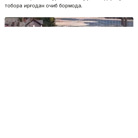
тобора қирғоқдан қочиб бормоқда.
Фото: видеодан кадр
Луара шаҳри мэри Жан-Пол Юэнинг сўзларига
кўра, минтақа сув босган февраль ойига нисбатан
Луарадаги сув сатҳи 8-9 метрга пасайган.
Шунингдек, шаҳар мэри яқин орада ёмғир ёғмаса,