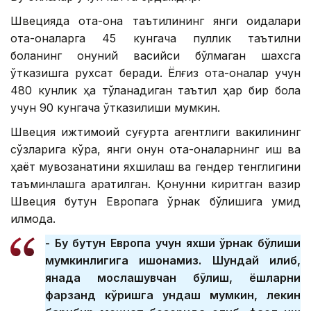
Швецияда ота-она таътилининг янги қоидалари
ота-оналарга 45 кунгача пуллик таътилни
боланинг қонуний васийси бўлмаган шахсга
ўтказишга рухсат беради. Ёлғиз ота-оналар учун
480 кунлик ҳақ тўланадиган таътил ҳар бир бола
учун 90 кунгача ўтказилиши мумкин.
Швеция ижтимоий суғурта агентлиги вакилининг
сўзларига кўра, янги қонун ота-оналарнинг иш ва
ҳаёт мувозанатини яхшилаш ва гендер тенглигини
таъминлашга қаратилган. Қонунни киритган вазир
Швеция бутун Европага ўрнак бўлишига умид
қилмоқда.
- Бу бутун Европа учун яхши ўрнак бўлиши
мумкинлигига ишонамиз. Шундай қилиб,
янада мослашувчан бўлиш, ёшларни
фарзанд кўришга ундаш мумкин, лекин