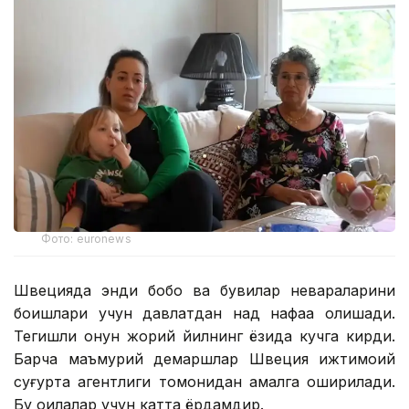
Фото: euronews
Швецияда энди бобо ва бувилар невараларини
боқишлари учун давлатдан нақд нафақа олишади.
Тегишли қонун жорий йилнинг ёзида кучга кирди.
Барча маъмурий демаршлар Швеция ижтимоий
суғурта агентлиги томонидан амалга оширилади.
Бу оилалар учун катта ёрдамдир.