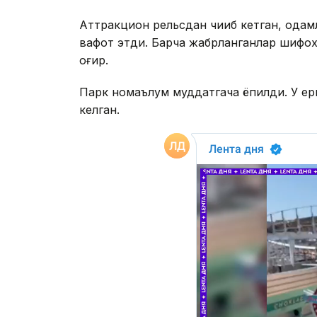
Аттракцион рельсдан чиқиб кетган, одамла
вафот этди. Барча жабрланганлар шифох
оғир.
Парк номаълум муддатгача ёпилди. У ерга
келган.