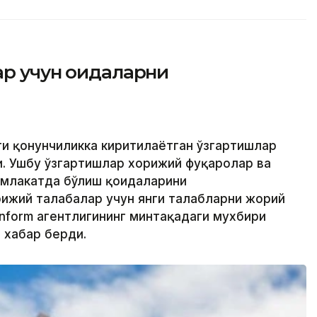
р учун қоидаларни
ти қонунчиликка киритилаётган ўзгартишлар
. Ушбу ўзгартишлар хорижий фуқаролар ва
амлакатда бўлиш қоидаларини
ижий талабалар учун янги талабларни жорий
inform агентлигининг минтақадаги мухбири
 хабар берди.