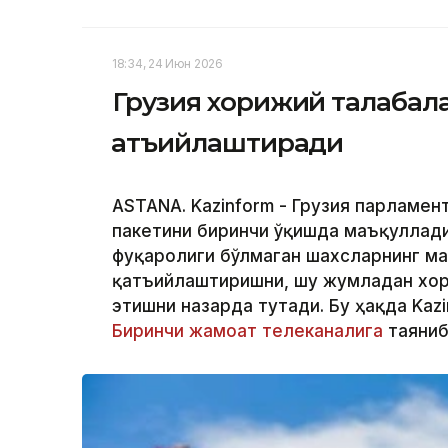
18:34, 24 Июн 2026
Грузия хорижий талабала
қатъийлаштиради
ASTANA. Kazinform - Грузия парламен
пакетини биринчи ўқишда маъқуллади
фуқаролиги бўлмаган шахсларнинг м
қатъийлаштиришни, шу жумладан хор
этишни назарда тутади. Бу ҳақда Kaz
Биринчи жамоат телеканалига
таяниб