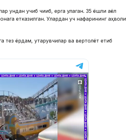
р ундан учиб чиқиб, ерга қулаган. 35 ёшли аёл
онага етказилган. Улардан уч нафарининг аҳволи
 тез ёрдам, қутқарувчилар ва вертолёт етиб