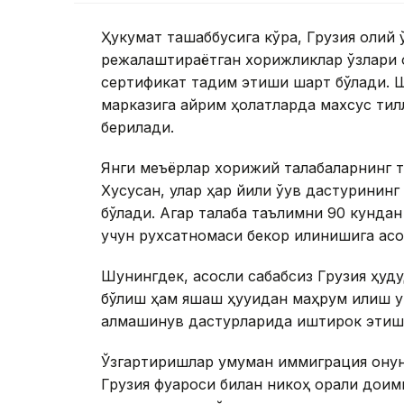
Ҳукумат ташаббусига кўра, Грузия олий 
режалаштираётган хорижликлар ўзлари 
сертификат тақдим этиши шарт бўлади. 
марказига айрим ҳолатларда махсус тилл
берилади.
Янги меъёрлар хорижий талабаларнинг та
Хусусан, улар ҳар йили ўқув дастуринин
бўлади. Агар талаба таълимни 90 кундан
учун рухсатномаси бекор қилинишига асо
Шунингдек, асосли сабабсиз Грузия ҳуду
бўлиш ҳам яшаш ҳуқуқидан маҳрум қилиш у
алмашинув дастурларида иштирок этиш 
Ўзгартиришлар умуман иммиграция қонунч
Грузия фуқароси билан никоҳ орқали до