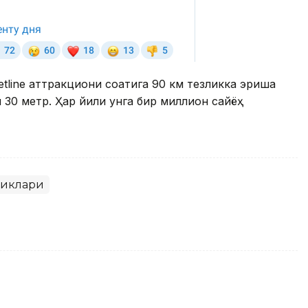
etline
аттракциони соатига 90 км тезликка эриша
 30 метр. Ҳар йили унга бир миллион сайёҳ
ликлари