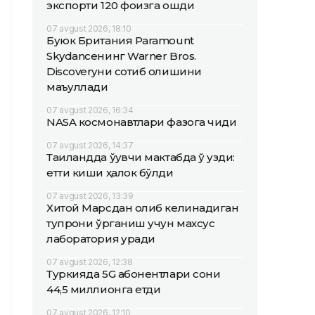
экспорти 120 фоизга ошди
07 avgust 2026, 18:10
Буюк Британия Paramount
Skydanceнинг Warner Bros.
Discoveryни сотиб олишини
маъқуллади
07 avgust 2026, 16:34
NASA космонавтлари фазога чиқди
07 avgust 2026, 14:37
Таиландда ўқувчи мактабда ўқ узди:
етти киши ҳалок бўлди
07 avgust 2026, 13:39
Хитой Марсдан олиб келинадиган
тупроқни ўрганиш учун махсус
лаборатория қуради
07 avgust 2026, 12:38
Туркияда 5G абонентлари сони
44,5 миллионга етди
07 avgust 2026, 12:10