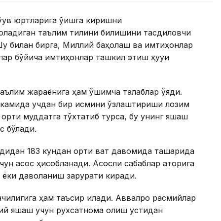
ўқув юртларига ўқишга киришни
оладиган таълим тилини билишини тасдиқловчи
Шу билан бирга, Миллий баҳолаш ва имтиҳонлар
ар бўйича имтиҳонлар ташкил этиш ҳуқуқи
ълим жараёнига ҳам қўшимча талаблар қўяди.
г камида учдан бир қисмини ўзлаштириши лозим
 ортиқ муддатга тўхтатиб турса, бу унинг яшаш
с бўлади.
дидан 183 кундан ортиқ вақт давомида ташқарида
чун асос ҳисобланади. Асосли сабаблар қаторига
ёки даволаниш зарурати киради.
илигига ҳам таъсир қилади. Аввалроқ расмийлар
имий яшаш учун рухсатнома олиш устидан