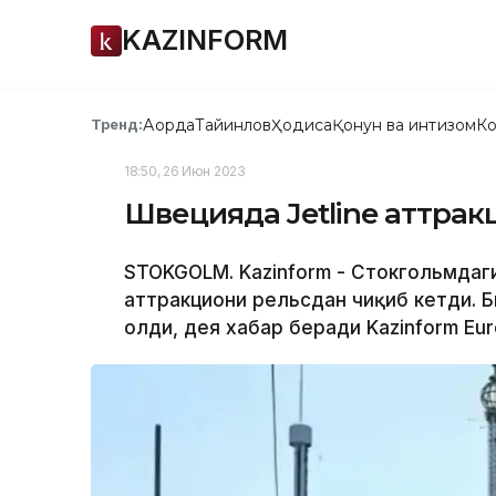
KAZINFORM
Ақорда
Тайинлов
Ҳодиса
Қонун ва интизом
Ко
Тренд:
18:50, 26 Июн 2023
Швецияда Jetline аттракц
STOKGOLM. Kazinform - Стокгольмдаги 
аттракциони рельсдан чиқиб кетди. Б
олди, дея хабар беради Kazinform Eu