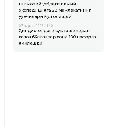
Шимолий қутбдаги илмий
экспедицияга 22 мамлакатнинг
ўқувчилари йўл олишди
07 avgust 2026, 11:40
Ҳиндистондаги сув тошқинидан
ҳалок бўлганлар сони 100 нафарга
яқинлашди