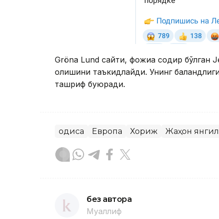
Gröna Lund
сайти, фожиа содир бўлган
J
олишини таъкидлайди. Унинг баландлиги
ташриф буюради.
Ҳодиса
Европа
Хориж
Жаҳон янги
без автора
Муаллиф