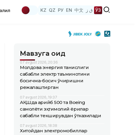
KZ
QZ
РУ
EN
中文
ق ز
ЎЗ
аҳлил
Мавзуга оид
07 avgust 2026, 20:36
Молдова энергия танқислиги
сабабли электр таъминотини
босқичма-босқич ўчиришни
режалаштирган
07 avgust 2026, 19:37
АҚШда қарийб 500 та Boeing
самолёти эҳтимолий ёриқлар
сабабли текширувдан ўтказилади
07 avgust 2026, 18:38
Хитойдан электромобиллар