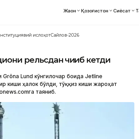
Жаҳон
Қозоғистон
Сиёсат
Т
нституциявий ислоҳот
Сайлов-2026
иони рельсдан чиққиб кетди
Gröna Lund кўнгилочар боғида Jetline
ир киши ҳалок бўлди, тўққиз киши жароҳат
ronews.comга таяниб.