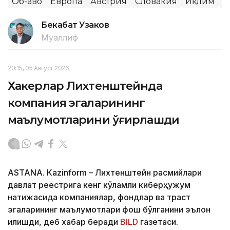
Об-ҳаво
Европа
Австрия
Словакия
Иқлим
Ж
Бекабат Узаков
Муаллиф
20:15, 05 Август 2026
Хакерлар Лихтенштейнда
компания эгаларининг
маълумотларини ўғирлашди
ASTANА. Кazinform – Лихтенштейн расмийлари
давлат реестрига кенг кўламли киберҳужум
натижасида компаниялар, фондлар ва траст
эгаларининг маълумотлари фош бўлганини эълон
қилишди, деб хабар беради
BILD
газетаси.