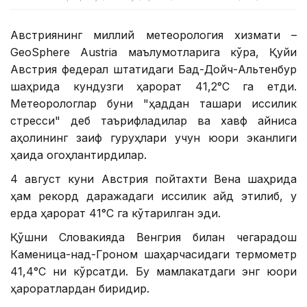
Австриянинг миллий метеорология хизмати –
GeoSphere Austria маълумотларига кўра, Қуйи
Австрия федерал штатидаги Бад-Дойч-Альтенбур
шаҳрида кундузги ҳарорат 41,2°С га етди.
Метеорологлар буни "ҳаддан ташқари иссиқлик
стресси" деб таърифладилар ва хавф айниқса
аҳолининг заиф гуруҳлари учун юқори эканлиги
ҳақида огоҳлантирдилар.
4 август куни Австрия пойтахти Вена шаҳрида
ҳам рекорд даражадаги иссиқлик қайд этилиб, у
ерда ҳарорат 41°С га кўтарилган эди.
Қўшни Словакияда Венгрия билан чегарадош
Каменица-над-Гроном шаҳарчасидаги термометр
41,4°С ни кўрсатди. Бу мамлакатдаги энг юқори
ҳароратлардан биридир.