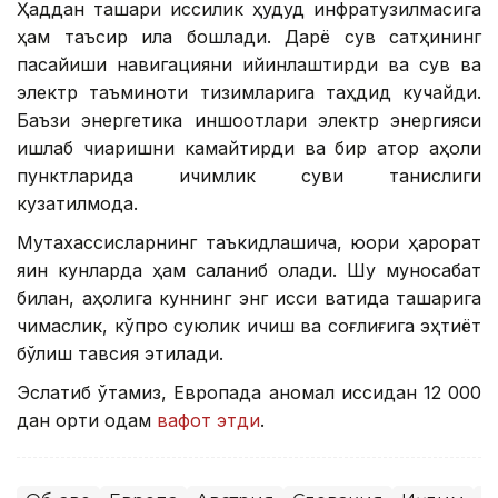
Ҳаддан ташқари иссиқлик ҳудуд инфратузилмасига
ҳам таъсир қила бошлади. Дарё сув сатҳининг
пасайиши навигацияни қийинлаштирди ва сув ва
электр таъминоти тизимларига таҳдид кучайди.
Баъзи энергетика иншоотлари электр энергияси
ишлаб чиқаришни камайтирди ва бир қатор аҳоли
пунктларида ичимлик суви танқислиги
кузатилмоқда.
Мутахассисларнинг таъкидлашича, юқори ҳарорат
яқин кунларда ҳам сақланиб қолади. Шу муносабат
билан, аҳолига куннинг энг иссиқ вақтида ташқарига
чиқмаслик, кўпроқ суюқлик ичиш ва соғлиғига эҳтиёт
бўлиш тавсия этилади.
Эслатиб ўтамиз, Европада аномал иссиқдан 12 000
дан ортиқ одам
вафот этди
.