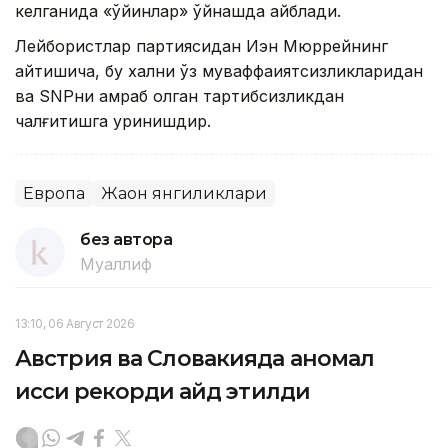
келганида «ўйинлар» ўйнашда айблади.
Лейбористлар партиясидан Иэн Мюррейнинг
айтишича, бу халқни ўз муваффақиятсизликларидан
ва SNPни қамраб олган тартибсизликдан
чалғитишга уринишдир.
Европа
Жаҳон янгиликлари
без автора
Муаллиф
13:10, 06 Август 2026
Австрия ва Словакияда аномал
иссиқ рекорди қайд этилди