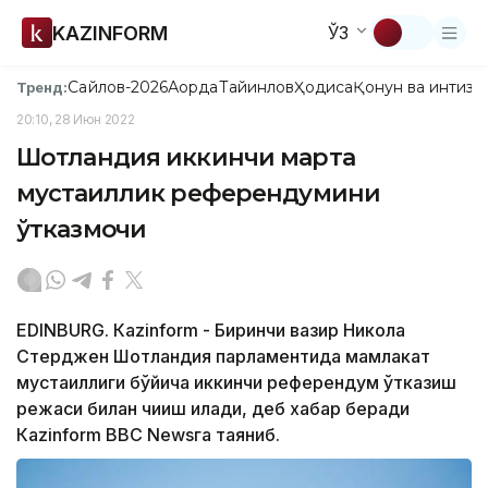
KAZINFORM
ЎЗ
Сайлов-2026
Ақорда
Тайинлов
Ҳодиса
Қонун ва интизо
Тренд:
20:10, 28 Июн 2022
Шотландия иккинчи марта
мустақиллик референдумини
ўтказмоқчи
EDINBURG. Кazinform - Биринчи вазир Никола
Стерджен Шотландия парламентида мамлакат
мустақиллиги бўйича иккинчи референдум ўтказиш
режаси билан чиқиш қилади, деб хабар беради
Кazinform BBC Newsга таяниб.