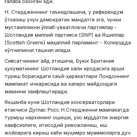
ғалаба қозонган эди.
Н. Стердженнинг таъкидлашича, у референдум
ўтказиш учун демократик мандатга эга, чунки
мустақилликни қўллаб-қувватловчи партиялар -
Шотландия миллий партияси (SNP) ва Яшиллар
(Scottish Greens) маҳаллий парламент - Холирудда
кўпчиликни ташкил қилади.
Сиёсатчининг қайд этишича, Буюк Британия
ҳукуматининг Шотландия халқи иродасига қарши
туриш борасидаги саъй-ҳаракатлари Лондоннинг
мамлакат ичкарисида ва халқаро майдондаги
мавқеини заифлаштиради.
Якшанба куни Шотландия консерваторлари
етакчиси Дуглас Росс Н.Стердженни мамлакатда
турмуш нархининг ошиши, узоқ муддатли энергия
хавфсизлиги, иқтисодий ривожланиш, иш
жойларига кириш каби муҳимроқ муаммоларга дуч