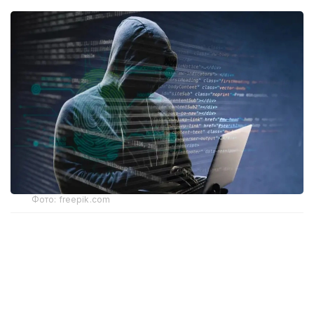
Фото: freepik.com
Ҳодиса тахминан 31 минг юридик шахсга таъсир
кўрсатди. Мутахассислар фирибгарлик ва
товламачилик хавфи ортиши ҳақида
огоҳлантирмоқда.