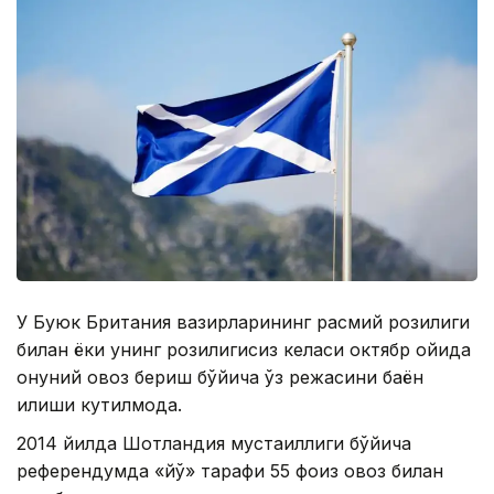
У Буюк Британия вазирларининг расмий розилиги
билан ёки унинг розилигисиз келаси октябр ойида
қонуний овоз бериш бўйича ўз режасини баён
қилиши кутилмоқда.
2014 йилда Шотландия мустақиллиги бўйича
референдумда «йўқ» тарафи 55 фоиз овоз билан