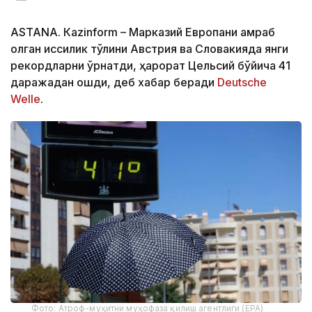
ASTANА. Кazinform – Марказий Европани қамраб
олган иссиқлик тўлқини Австрия ва Словакияда янги
рекордларни ўрнатди, ҳарорат Цельсий бўйича 41
даражадан ошди, деб хабар беради
Deutsche
Welle
.
Фото: Атроф-муҳитни муҳофаза қилиш агентлиги (EPA)