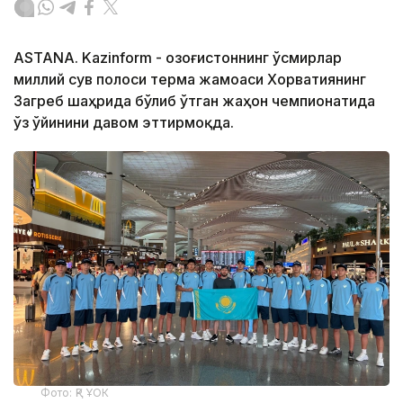
ASTANA. Kazinform - Қозоғистоннинг ўсмирлар
миллий сув полоси терма жамоаси Хорватиянинг
Загреб шаҳрида бўлиб ўтган жаҳон чемпионатида
ўз ўйинини давом эттирмоқда.
Фото: ҚР ҰОК