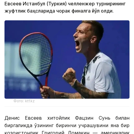
Евсеев Истанбул (Туркия) челленжер турнирининг
жуфтлик баҳсларида чорак финалга йўл олди.
Фото: ktf.kz
Денис Евсеев хитойлик Фацзин Сунь билан
биргаликда ўзининг биринчи учрашувини яна бир
қозоғистонлик Григорий Ломакин — америкалик