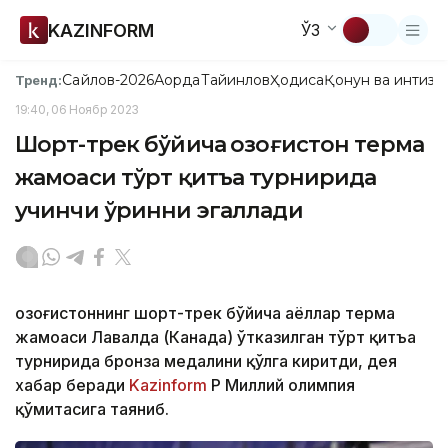
KAZINFORM
ЎЗ
Сайлов-2026
Ақорда
Тайинлов
Ҳодиса
Қонун ва интизо
Тренд:
19:40, 06 Ноябр 2023
Шорт-трек бўйича Қозоғистон терма
жамоаси тўрт қитъа турнирида
учинчи ўринни эгаллади
Қозоғистоннинг шорт-трек бўйича аёллар терма
жамоаси Лавалда (Канада) ўтказилган тўрт қитъа
турнирида бронза медалини қўлга киритди, дея
хабар беради
Kazinform
ҚР Миллий олимпия
қўмитасига таяниб.