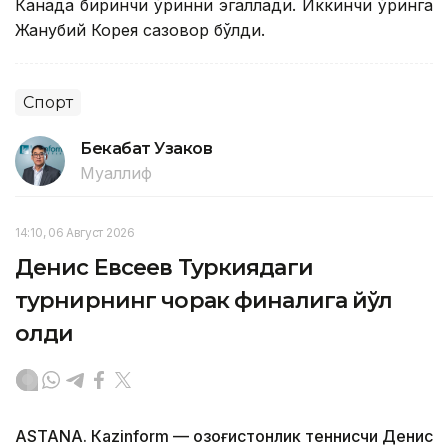
Канада биринчи ўринни эгаллади. Иккинчи ўринга
Жанубий Корея сазовор бўлди.
Спорт
Бекабат Узаков
Муаллиф
14:10, 06 Август 2026
Денис Евсеев Туркиядаги
турнирнинг чорак финалига йўл
олди
ASTANА. Кazinform — Қозоғистонлик теннисчи Денис