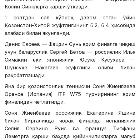
Колин Синклерга қарши ўтказди.
1 соатдан сал кўпроқ давом этган ўйин
Қозоғистон-Хитой жуфтлигининг 6:2, 6:4 ҳисобида
ғалабаси билан якунланди.
Денис Евсеев — Фацзин Сунь ярим финалга чиқиш
учун беларуслик Сергей Бетов — россиялик Илья
Симакин ёки япониялик Юсуке Кусухара —
Шунсуке Накагава жуфтлиги ғолиби билан
рақобатлашади.
Яна бир қозоғистонлик теннисчи Соня Жиенбаева
Оренсе (Испания) ITF W75 турнирининг ярим
финалидан четлатилди.
Соня Жиенбаева россиялик Екатерина Яшина
билан биргаликда чорак финалда испаниялик
Селия Сервино Руис ва француз Тиффани
Леметрга қарши баҳсда қийинчиликларга мағлуб