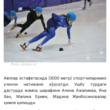
Фото: olympic.kz
Аёллар эстафетасида (3000 метр) спортчиларимиз
учинчи натижани кўрсатди. Ушбу турдаги
дастурда жамоа шарафини Алина Ажғалиева, Яна
Хан, Малика Ермек, Мадина Жанбосиновалар
ҳимоя қилишди.