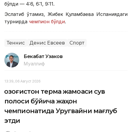
бўлди — 4:6, 6:1, 9:11.
Эслатиб ўтамиз, Жибек Қуламбаева Испаниядаги
турнирда
чемпион бўлди
.
Теннис
Денис Евсеев
Спорт
Бекабат Узаков
Муаллиф
13:39, 06 Август 2026
Қозоғистон терма жамоаси сув
полоси бўйича жаҳон
чемпионатида Уругвайни мағлуб
этди