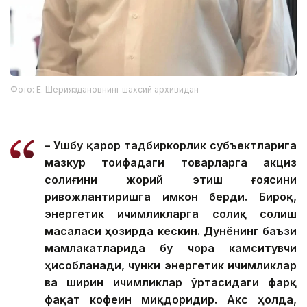
Фото: Е. Шерияздановнинг шахсий архивидан
– Ушбу қарор тадбиркорлик субъектларига
мазкур тоифадаги товарларга акциз
солиғини жорий этиш ғоясини
ривожлантиришга имкон берди. Бироқ,
энергетик ичимликларга солиқ солиш
масаласи ҳозирда кескин. Дунёнинг баъзи
мамлакатларида бу чора камситувчи
ҳисобланади, чунки энергетик ичимликлар
ва ширин ичимликлар ўртасидаги фарқ
фақат кофеин миқдоридир. Акс ҳолда,