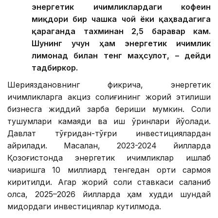
энергетик ичимликлардаги кофеин
миқдори бир чашка чой ёки қаҳвадагига
қараганда тахминан 2,5 баравар кам.
Шунинг учун ҳам энергетик ичимлик
лимонад билан тенг маҳсулот, – дейди
тадбиркор.
Шерияздановнинг фикрича, энергетик
ичимликларга акциз солиғининг жорий этилиши
бизнесга жиддий зарба бериши мумкин. Солиқ
тушумлари камаяди ва иш ўринлари йўқолади.
Давлат тўғридан-тўғри инвестициялардан
айрилади. Масалан, 2023-2024 йилларда
Қозоғистонда энергетик ичимликлар ишлаб
чиқаришга 10 миллиард тенгедан ортиқ сармоя
киритилди. Агар жорий солиқ ставкаси сақланиб
қолса, 2025–2026 йилларда ҳам худди шундай
миқдордаги инвестициялар кутилмоқда.