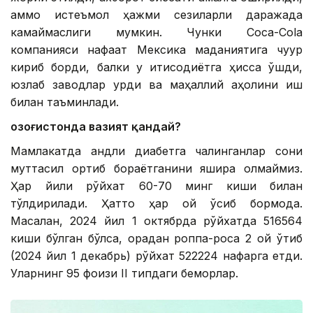
аммо истеъмол ҳажми сезиларли даражада
камаймаслиги мумкин. Чунки Coca-Cola
компанияси нафақат Мексика маданиятига чуқур
кириб борди, балки у иқтисодиётга ҳисса қўшди,
юзлаб заводлар қурди ва маҳаллий аҳолини иш
билан таъминлади.
Қозоғистонда вазият қандай?
Мамлакатда қандли диабетга чалинганлар сони
муттасил ортиб бораётганини яшира олмаймиз.
Ҳар йили рўйхат 60-70 минг киши билан
тўлдирилади. Ҳатто ҳар ой ўсиб бормоқда.
Масалан, 2024 йил 1 октябрда рўйхатда 516564
киши бўлган бўлса, орадан роппа-роса 2 ой ўтиб
(2024 йил 1 декабрь) рўйхат 522224 нафарга етди.
Уларнинг 95 фоизи II типдаги беморлар.