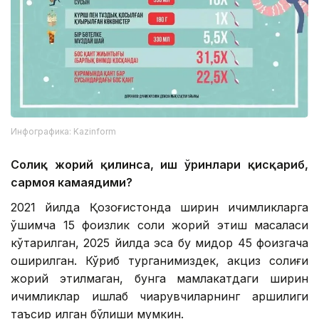
Инфографика: Kazinform
Солиқ жорий қилинса, иш ўринлари қисқариб,
сармоя камаядими?
2021 йилда Қозоғистонда ширин ичимликларга
қўшимча 15 фоизлик солиқ жорий этиш масаласи
кўтарилган, 2025 йилда эса бу миқдор 45 фоизгача
оширилган. Кўриб турганимиздек, акциз солиғи
жорий этилмаган, бунга мамлакатдаги ширин
ичимликлар ишлаб чиқарувчиларнинг қаршилиги
таъсир қилган бўлиши мумкин.