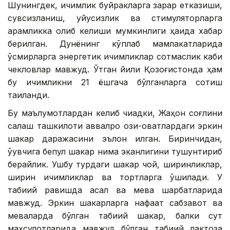
Шунингдек, ичимлик буйракларга зарар етказиши,
сувсизланиш, уйқусизлик ва стимуляторларга
қарамликка олиб келиши мумкинлиги ҳақида хабар
берилган. Дунёнинг кўплаб мамлакатларида
ўсмирларга энергетик ичимликлар сотмаслик каби
чекловлар мавжуд. Ўтган йили Қозоғистонда ҳам
бу ичимликни 21 ёшгача бўлганларга сотиш
тақиқланди.
Бу маълумотлардан келиб чиқадки, Жаҳон соғлиқни
сақлаш ташкилоти аввалроқ озиқ-овқатлардаги эркин
шакар даражасини эълон қилган. Биринчидан,
ўқувчига бепул шакар нима эканлигини тушунтириб
берайлик. Ушбу турдаги шакар чой, ширинликлар,
ширин ичимликлар ва тортларга қўшилади. У
табиий равишда асал ва мева шарбатларида
мавжуд. Эркин шакарларга нафақат сабзавот ва
меваларда бўлган табиий шакар, балки сут
маҳсулотларида мавжуд бўлган табиий лактоза