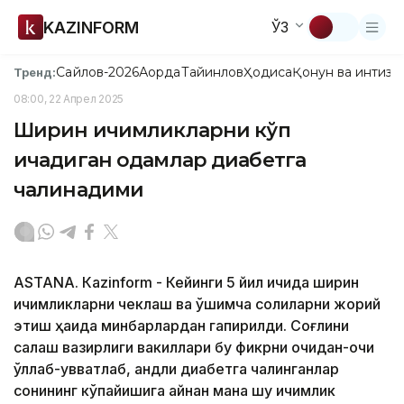
KAZINFORM
ЎЗ
Сайлов-2026
Ақорда
Тайинлов
Ҳодиса
Қонун ва интизо
Тренд:
08:00, 22 Апрел 2025
Ширин ичимликларни кўп
ичадиган одамлар диабетга
чалинадими
ASTANА. Кazinform - Кейинги 5 йил ичида ширин
ичимликларни чеклаш ва қўшимча солиқларни жорий
этиш ҳақида минбарлардан гапирилди. Соғлиқни
сақлаш вазирлиги вакиллари бу фикрни очиқдан-очиқ
қўллаб-қувватлаб, қандли диабетга чалинганлар
сонининг кўпайишига айнан мана шу ичимлик