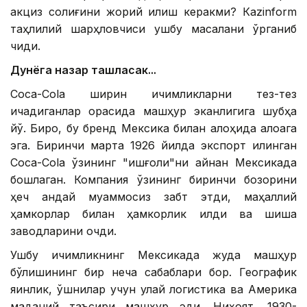
акциз солиғини жорий қилиш керакми? Кazinform
таҳлилий шарҳловчиси ушбу масалани ўрганиб
чиқди.
Дунёга назар ташласак...
Coca-Cola ширин ичимликларни тез-тез
ичадиганлар орасида машҳур эканлигига шубҳа
йўқ. Бироқ, бу бренд Мексика билан алоҳида алоқага
эга. Биринчи марта 1926 йилда экспорт қилинган
Coca-Cola ўзининг "ишғоли"ни айнан Мексикада
бошлаган. Компания ўзининг биринчи бозорини
ҳеч қандай муаммосиз забт этди, маҳаллий
ҳамкорлар билан ҳамкорлик қилди ва шиша
заводларини очди.
Ушбу ичимликнинг Мексикада жуда машҳур
бўлишининг бир неча сабаблари бор. Географик
яқинлик, қўшнилар учун қулай логистика ва Америка
маданий таъсири машҳур эди. Ниҳоят, 1930-