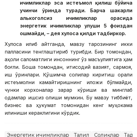
ичимликлар эса истеъмол қилиш бўйича
учинчи ўринда туради. Барча шакарли
алькоголсиз ичимликлар орасида
энергетик ичимликлар улуши 5 фоиздан
ошмайди, – дея хулоса қилди тадбиркор.
Хулоса қилиб айтганда, мавзу тарозининг икки
палласини тенглаштириб турибди. Бир томондан,
аҳоли саломатлиги инсоннинг ўз масъулиятига ҳам
боғлиқ. Бошқа томондан, иқтисодий вазият, сармоя,
иш ўринлари. Қўшимча солиқлар киритиш орқали
истеъмолни камайтиришнинг иложи бўлмайди,
чунки корхоналар зарар кўриши ва минглаб
одамлар ишсиз қолиши мумкин. Бу мавзу тиббиёт,
бизнес ва ҳукумат томонидан кенг муҳокама
қилиниши кераклигини кўрдик.
Энергетик ичимликлар
Таҳлил
Солиқлар
Тадб