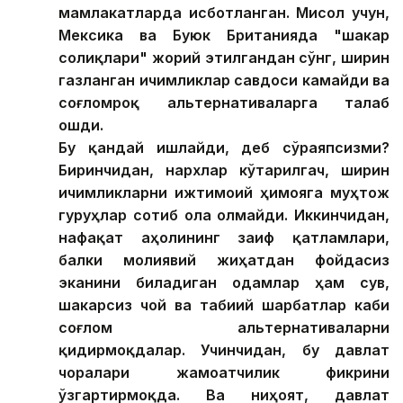
мамлакатларда исботланган. Мисол учун,
Мексика ва Буюк Британияда "шакар
солиқлари" жорий этилгандан сўнг, ширин
газланган ичимликлар савдоси камайди ва
соғломроқ альтернативаларга талаб
ошди.
Бу қандай ишлайди, деб сўраяпсизми?
Биринчидан, нархлар кўтарилгач, ширин
ичимликларни ижтимоий ҳимояга муҳтож
гуруҳлар сотиб ола олмайди. Иккинчидан,
нафақат аҳолининг заиф қатламлари,
балки молиявий жиҳатдан фойдасиз
эканини биладиган одамлар ҳам сув,
шакарсиз чой ва табиий шарбатлар каби
соғлом альтернативаларни
қидирмоқдалар. Учинчидан, бу давлат
чоралари жамоатчилик фикрини
ўзгартирмоқда. Ва ниҳоят, давлат