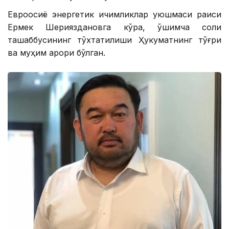
Евроосиё энергетик ичимликлар уюшмаси раиси
Ермек Шерияздановга кўра, қўшимча солиқ
ташаббусининг тўхтатилиши Ҳукуматнинг тўғри
ва муҳим қарори бўлган.