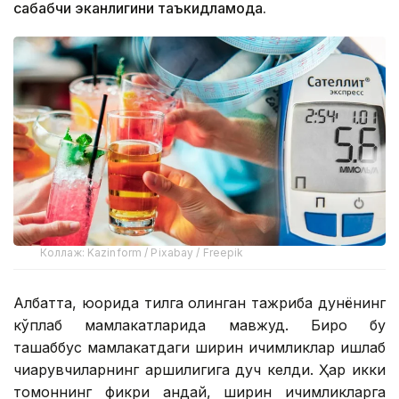
сабабчи эканлигини таъкидламоқда.
Коллаж: Kazinform / Pixabay / Freepik
Албатта, юқорида тилга олинган тажриба дунёнинг
кўплаб мамлакатларида мавжуд. Бироқ бу
ташаббус мамлакатдаги ширин ичимликлар ишлаб
чиқарувчиларнинг қаршилигига дуч келди. Ҳар икки
томоннинг фикри қандай, ширин ичимликларга