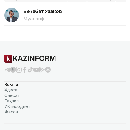
Бекабат Узаков
Муаллиф
KAZINFORM
Ruknlar
Ҳодиса
Сиёсат
Таҳлил
Иқтисодиёт
Жаҳон