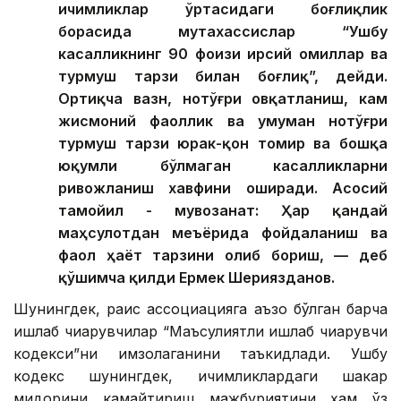
ичимликлар ўртасидаги боғлиқлик
борасида мутахассислар “Ушбу
касалликнинг 90 фоизи ирсий омиллар ва
турмуш тарзи билан боғлиқ”, дейди.
Ортиқча вазн, нотўғри овқатланиш, кам
жисмоний фаоллик ва умуман нотўғри
турмуш тарзи юрак-қон томир ва бошқа
юқумли бўлмаган касалликларни
ривожланиш хавфини оширади. Асосий
тамойил - мувозанат: Ҳар қандай
маҳсулотдан меъёрида фойдаланиш ва
фаол ҳаёт тарзини олиб бориш, — деб
қўшимча қилди Ермек Шериязданов.
Шунингдек, раис ассоциацияга аъзо бўлган барча
ишлаб чиқарувчилар “Маъсулиятли ишлаб чиқарувчи
кодекси”ни имзолаганини таъкидлади. Ушбу
кодекс шунингдек, ичимликлардаги шакар
миқдорини камайтириш мажбуриятини ҳам ўз