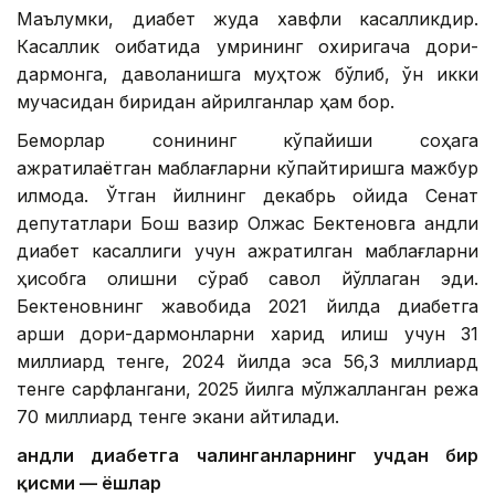
Маълумки, диабет жуда хавфли касалликдир.
Касаллик оқибатида умрининг охиригача дори-
дармонга, даволанишга муҳтож бўлиб, ўн икки
мучасидан биридан айрилганлар ҳам бор.
Беморлар сонининг кўпайиши соҳага
ажратилаётган маблағларни кўпайтиришга мажбур
қилмоқда. Ўтган йилнинг декабрь ойида Сенат
депутатлари Бош вазир Олжас Бектеновга қандли
диабет касаллиги учун ажратилган маблағларни
ҳисобга олишни сўраб савол йўллаган эди.
Бектеновнинг жавобида 2021 йилда диабетга
қарши дори-дармонларни харид қилиш учун 31
миллиард тенге, 2024 йилда эса 56,3 миллиард
тенге сарфлангани, 2025 йилга мўлжалланган режа
70 миллиард тенге экани айтилади.
Қандли диабетга чалинганларнинг учдан бир
қисми — ёшлар