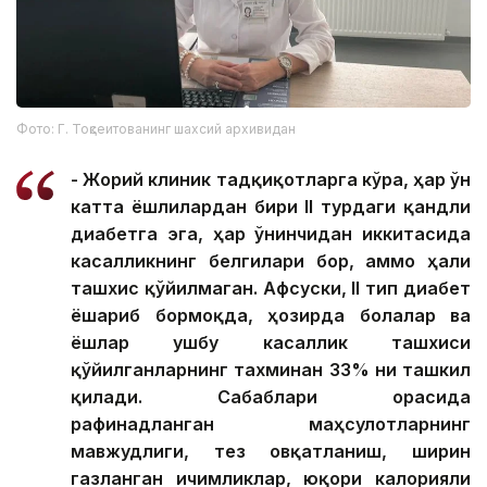
Фото: Г. Тоқсеитованинг шахсий архивидан
- Жорий клиник тадқиқотларга кўра, ҳар ўн
катта ёшлилардан бири II турдаги қандли
диабетга эга, ҳар ўнинчидан иккитасида
касалликнинг белгилари бор, аммо ҳали
ташхис қўйилмаган. Афсуски, II тип диабет
ёшариб бормоқда, ҳозирда болалар ва
ёшлар ушбу касаллик ташхиси
қўйилганларнинг тахминан 33% ни ташкил
қилади. Сабаблари орасида
рафинадланган маҳсулотларнинг
мавжудлиги, тез овқатланиш, ширин
газланган ичимликлар, юқори калорияли