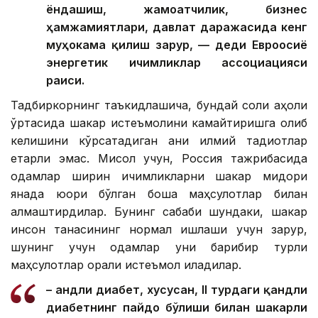
ёндашиш, жамоатчилик, бизнес
ҳамжамиятлари, давлат даражасида кенг
муҳокама қилиш зарур, — деди Евроосиё
энергетик ичимликлар ассоциацияси
раиси.
Тадбиркорнинг таъкидлашича, бундай солиқ аҳоли
ўртасида шакар истеъмолини камайтиришга олиб
келишини кўрсатадиган аниқ илмий тадқиқотлар
етарли эмас. Мисол учун, Россия тажрибасида
одамлар ширин ичимликларни шакар миқдори
янада юқори бўлган бошқа маҳсулотлар билан
алмаштирдилар. Бунинг сабаби шундаки, шакар
инсон танасининг нормал ишлаши учун зарур,
шунинг учун одамлар уни барибир турли
маҳсулотлар орқали истеъмол қиладилар.
– Қандли диабет, хусусан, II турдаги қандли
диабетнинг пайдо бўлиши билан шакарли