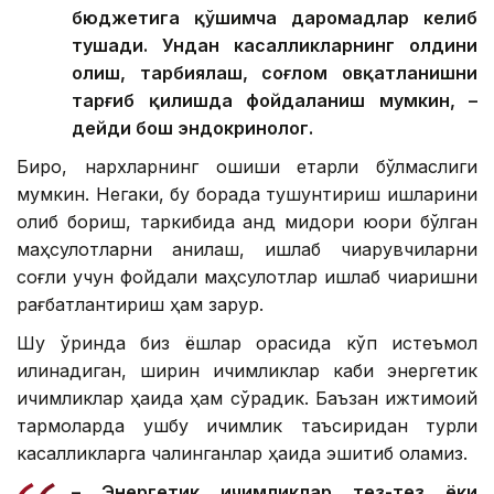
бюджетига қўшимча даромадлар келиб
тушади. Ундан касалликларнинг олдини
олиш, тарбиялаш, соғлом овқатланишни
тарғиб қилишда фойдаланиш мумкин, –
дейди бош эндокринолог.
Бироқ, нархларнинг ошиши етарли бўлмаслиги
мумкин. Негаки, бу борада тушунтириш ишларини
олиб бориш, таркибида қанд миқдори юқори бўлган
маҳсулотларни аниқлаш, ишлаб чиқарувчиларни
соғлиқ учун фойдали маҳсулотлар ишлаб чиқаришни
рағбатлантириш ҳам зарур.
Шу ўринда биз ёшлар орасида кўп истеъмол
қилинадиган, ширин ичимликлар каби энергетик
ичимликлар ҳақида ҳам сўрадик. Баъзан ижтимоий
тармоқларда ушбу ичимлик таъсиридан турли
касалликларга чалинганлар ҳақида эшитиб қоламиз.
– Энергетик ичимликлар тез-тез ёки