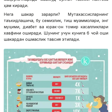
ҳам киради.
Нега шакар зарарли? Мутахассисларнинг
таъкидлашича, бу семизлик, тиш муаммолари, энг
муҳими, диабет ва юрак-қон томир касалликлари
хавфини оширади. Шунинг учун кунига 6 чой қошиқ
шакардан ошмаслик тавсия этилади.