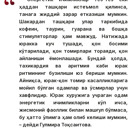
ҳаддан ташқари истеъмол қилинса,
танага жиддий зарар етказиши мумкин.
Шакардан ташқари улар таркибида
кофеин, таурин, гуарана ва бошқа
стимуляторлар ҳам мавжуд. Натижада
юракка куч тушади, қон босими
кўтарилади, қон томирлари тораяди, қон
айланиши ёмонлашади. Бундай ҳолда,
тахикардия ва аритмия каби юрак
ритмининг бузилиши юз бериши мумкин.
Айниқса, юрак-қон томир касалликларига
мойил бўлган одамлар ва ўсмирлар учун
хавфлидир. Юрак хуружига учраган одам
энергетик ичимликларни кўп ичса,
жисмоний фаоллик билан машғул бўлмаса,
бу ҳатто ўлимга ҳам олиб келиши мумкин,
– дейди Гулмира Тоқсаитова.