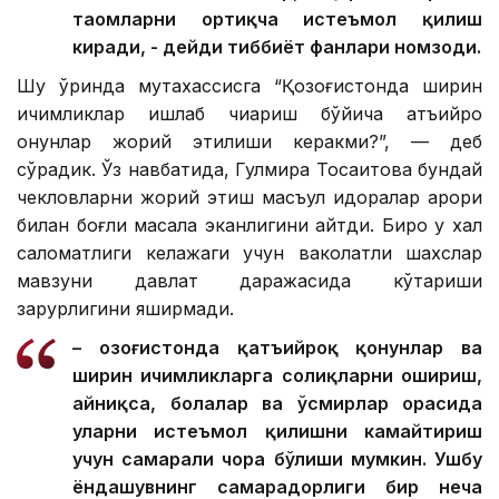
таомларни ортиқча истеъмол қилиш
киради, - дейди тиббиёт фанлари номзоди.
Шу ўринда мутахассисга “Қозоғистонда ширин
ичимликлар ишлаб чиқариш бўйича қатъийроқ
қонунлар жорий этилиши керакми?”, — деб
сўрадик. Ўз навбатида, Гулмира Тоқсаитова бундай
чекловларни жорий этиш масъул идоралар қарори
билан боғлиқ масала эканлигини айтди. Бироқ у халқ
саломатлиги келажаги учун ваколатли шахслар
мавзуни давлат даражасида кўтариши
зарурлигини яширмади.
– Қозоғистонда қатъийроқ қонунлар ва
ширин ичимликларга солиқларни ошириш,
айниқса, болалар ва ўсмирлар орасида
уларни истеъмол қилишни камайтириш
учун самарали чора бўлиши мумкин. Ушбу
ёндашувнинг самарадорлиги бир неча