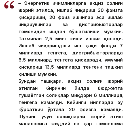
– Энергетик ичимликларга акциз солиғи
жорий этилса, ишлаб чиқариш 30 фоизга
қисқариши, 20 фоиз ишчилар эса ишлаб
чиқарувчилар ва дистрибьюторлар
томонидан ишдан бўшатилиши мумкин.
Тахминан 2,5 минг киши ишсиз қолади.
Ишлаб чиқаришдаги иш ҳақи фонди 7
миллиард тенгега, дистрибьюторларда
6,5 ​​миллиард тенгега қисқаради, умумий
қисқариш 13,5 миллиард тенгени ташкил
қилиши мумкин.
Бундан ташқари, акциз солиғи жорий
этилган биринчи йилда бюджетга
тушаётган солиқлар миқдори 6 миллиард
тенгега камаяди. Кейинги йилларда бу
кўрсаткич ўртача 20 фоизга камаяди.
Шунинг учун солиқларни жорий этиш
масаласига жиддий ва ҳар томонлама