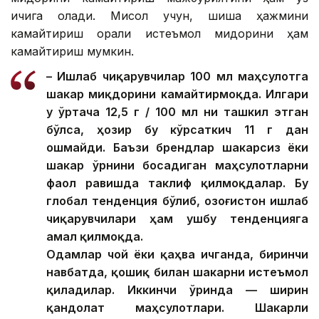
ичига олади. Мисол учун, шиша ҳажмини
камайтириш орқали истеъмол миқдорини ҳам
камайтириш мумкин.
– Ишлаб чиқарувчилар 100 мл маҳсулотга
шакар миқдорини камайтирмоқда. Илгари
у ўртача 12,5 г / 100 мл ни ташкил этган
бўлса, ҳозир бу кўрсаткич 11 г дан
ошмайди. Баъзи брендлар шакарсиз ёки
шакар ўрнини босадиган маҳсулотларни
фаол равишда таклиф қилмоқдалар. Бу
глобал тенденция бўлиб, Қозоғистон ишлаб
чиқарувчилари ҳам ушбу тенденцияга
амал қилмоқда.
Одамлар чой ёки қаҳва ичганда, биринчи
навбатда, қошиқ билан шакарни истеъмол
қиладилар. Иккинчи ўринда — ширин
қандолат маҳсулотлари. Шакарли