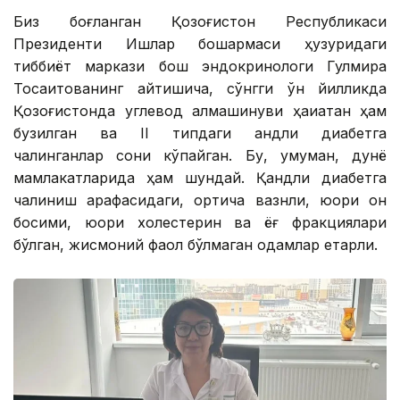
Биз боғланган Қозоғистон Республикаси
Президенти Ишлар бошқармаси ҳузуридаги
тиббиёт маркази бош эндокринологи Гулмира
Тоқсаитованинг айтишича, сўнгги ўн йилликда
Қозоғистонда углевод алмашинуви ҳақиқатан ҳам
бузилган ва II типдаги қандли диабетга
чалинганлар сони кўпайган. Бу, умуман, дунё
мамлакатларида ҳам шундай. Қандли диабетга
чалиниш арафасидаги, ортиқча вазнли, юқори қон
босими, юқори холестерин ва ёғ фракциялари
бўлган, жисмоний фаол бўлмаган одамлар етарли.