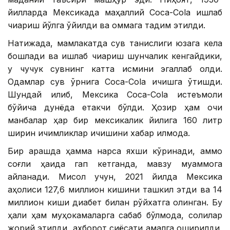
йилларда Мексикада маҳаллий Coca-Cola ишлаб
чиқариш йўлга қўйилди ва оммага тақдим этилди.
Натижада, мамлакатда сув танқислиги юзага кела
бошлади ва ишлаб чиқариш шунчалик кенгайдики,
у чучук сувнинг катта қисмини эгаллаб олди.
Одамлар сув ўрнига Coca-Cola ичишга ўтишди.
Шундай қилиб, Мексика Coca-Cola истеъмоли
бўйича дунёда етакчи бўлди. Ҳозир ҳам очиқ
манбалар ҳар бир мексикалик йилига 160 литр
ширин ичимликлар ичишини хабар қилмоқда.
Бир қарашда ҳамма нарса яхши кўринади, аммо
соғлиқ ҳақида гап кетганда, мавзу муаммога
айланади. Мисол учун, 2021 йилда Мексика
аҳолиси 127,6 миллион кишини ташкил этди ва 14
миллион киши диабет билан рўйхатга олинган. Бу
ҳали ҳам муҳокамаларга сабаб бўлмоқда, солиқлар
жорий этилди, ахборот сиёсати амалга оширилди,