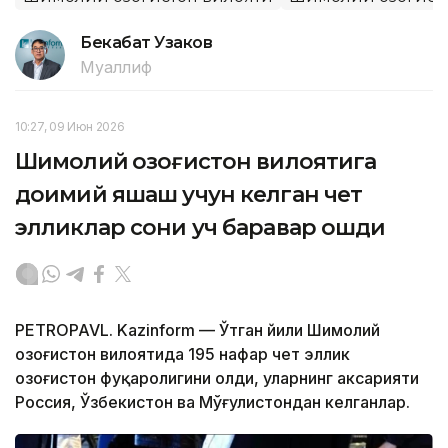
Бекабат Узаков
Муаллиф
10:27, 09 Июн 2026
Шимолий Қозоғистон вилоятига
доимий яшаш учун келган чет
элликлар сони уч баравар ошди
PETROPAVL. Kazinform — Ўтган йили Шимолий
Қозоғистон вилоятида 195 нафар чет эллик
Қозоғистон фуқаролигини олди, уларнинг аксарияти
Россия, Ўзбекистон ва Мўғулистондан келганлар.