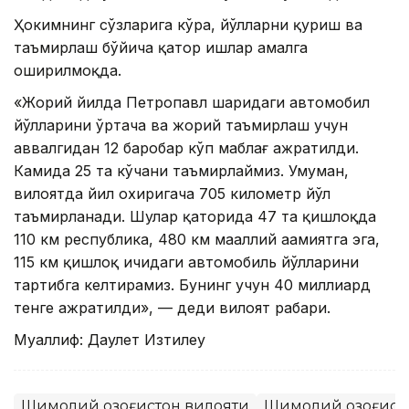
Ҳокимнинг сўзларига кўра, йўлларни қуриш ва
таъмирлаш бўйича қатор ишлар амалга
оширилмоқда.
«Жорий йилда Петропавл шаҳридаги автомобил
йўлларини ўртача ва жорий таъмирлаш учун
аввалгидан 12 баробар кўп маблағ ажратилди.
Камида 25 та кўчани таъмирлаймиз. Умуман,
вилоятда йил охиригача 705 километр йўл
таъмирланади. Шулар қаторида 47 та қишлоқда
110 км республика, 480 км маҳаллий аҳамиятга эга,
115 км қишлоқ ичидаги автомобиль йўлларини
тартибга келтирамиз. Бунинг учун 40 миллиард
тенге ажратилди», — деди вилоят раҳбари.
Муаллиф: Даулет Изтилеу
Шимолий Қозоғистон вилояти
Шимолий Қозоғист