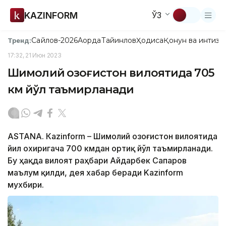
KAZINFORM
ЎЗ
Сайлов-2026
Ақорда
Тайинлов
Ҳодиса
Қонун ва интизо
Тренд:
17:32, 21 Июн 2023
Шимолий Қозоғистон вилоятида 705
км йўл таъмирланади
ASTANА. Кazinform – Шимолий Қозоғистон вилоятида
йил охиригача 700 кмдан ортиқ йўл таъмирланади.
Бу ҳақда вилоят раҳбари Айдарбек Сапаров
маълум қилди, дея хабар беради Kazinform
мухбири.