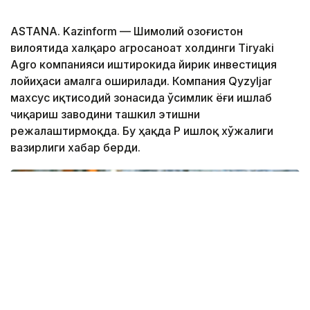
ASTANA. Kazinform — Шимолий Қозоғистон
вилоятида халқаро агросаноат холдинги Tiryaki
Agro компанияси иштирокида йирик инвестиция
лойиҳаси амалга оширилади. Компания Qyzyljar
махсус иқтисодий зонасида ўсимлик ёғи ишлаб
чиқариш заводини ташкил этишни
режалаштирмоқда. Бу ҳақда ҚР Қишлоқ хўжалиги
вазирлиги хабар берди.