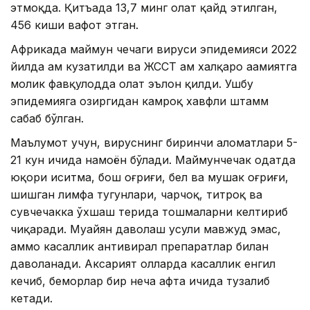
этмоқда. Қитъада 13,7 минг ҳолат қайд этилган,
456 киши вафот этган.
Африкада маймун чечаги вируси эпидемияси 2022
йилда ҳам кузатилди ва ЖССТ ҳам халқаро аҳамиятга
молик фавқулодда ҳолат эълон қилди. Ушбу
эпидемияга ҳозиргидан камроқ хавфли штамм
сабаб бўлган.
Маълумот учун, вируснинг биринчи аломатлари 5-
21 кун ичида намоён бўлади. Маймунчечак одатда
юқори иситма, бош оғриғи, бел ва мушак оғриғи,
шишган лимфа тугунлари, чарчоқ, титроқ ва
сувчечакка ўхшаш терида тошмаларни келтириб
чиқаради. Муайян даволаш усули мавжуд эмас,
аммо касаллик антивирал препаратлар билан
даволанади. Аксарият ҳолларда касаллик енгил
кечиб, беморлар бир неча ҳафта ичида тузалиб
кетади.