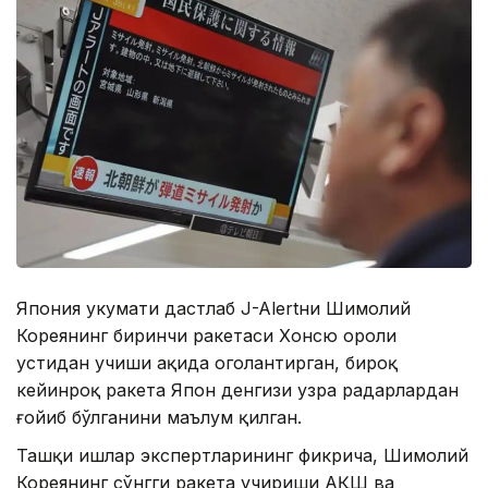
Япония ҳукумати дастлаб J-Alertни Шимолий
Кореянинг биринчи ракетаси Хонсю ороли
устидан учиши ҳақида огоҳлантирган, бироқ
кейинроқ ракета Япон денгизи узра радарлардан
ғойиб бўлганини маълум қилган.
Ташқи ишлар экспертларининг фикрича, Шимолий
Кореянинг сўнгги ракета учириши АҚШ ва