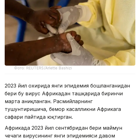
Фото: REUTERS/Arlette Bashizi
2023 йил охирида янги эпидемия бошланганидан
бери бу вирус Африкадан ташқарида биринчи
марта аниқланган. Расмийларнинг
тушунтиришича, бемор касалликни Африкага
сафари пайтида юқтирган.
Африкада 2023 йил сентябридан бери маймун
чечаги вирусининг янги эпидемияси давом