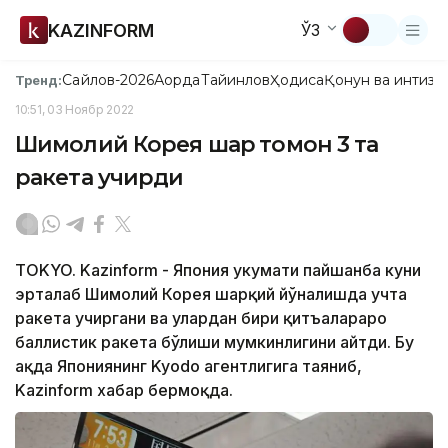
KAZINFORM
ЎЗ
Сайлов-2026
Ақорда
Тайинлов
Ҳодиса
Қонун ва интизо
Тренд:
10:51, 03 Ноябр 2022
Шимолий Корея шарқ томон 3 та
ракета учирди
TOKYO. Kazinform - Япония ҳукумати пайшанба куни
эрталаб Шимолий Корея шарқий йўналишда учта
ракета учиргани ва улардан бири қитъалараро
баллистик ракета бўлиши мумкинлигини айтди. Бу
ҳақда Япониянинг Kyodo агентлигига таяниб,
Kazinform хабар бермоқда.