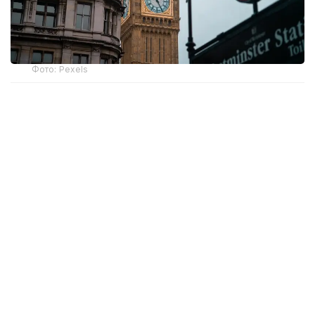
Фото: Pexels
Бошпана изловчиларни Руандага олиб келиши
керак бўлган биринчи рейс икки йил олдин амалга
ошиши керак эди. Бироқ Инсон ҳуқуқлари бўйича
Европа суди ва Буюк Британия Олий суди бу
халқаро ҳуқуққа зид эканини айтиб, ташаббусга
тўсқинлик қилди.
Гарчи консерваторлар қонунни айланиб ўтиш
йўлини топсалар-да, сайловда мағлуб бўлдилар ва
ўз режаларини амалга ошира олмадилар. Янги бош
вазир, аввалроқ ваъда қилганидек, депортация
дастурини тўхтатди.