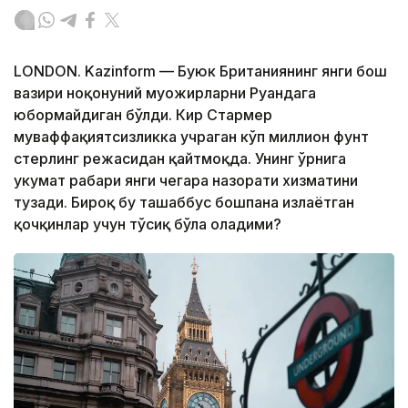
LONDON. Kazinform — Буюк Британиянинг янги бош
вазири ноқонуний муҳожирларни Руандага
юбормайдиган бўлди. Кир Стармер
муваффақиятсизликка учраган кўп миллион фунт
стерлинг режасидан қайтмоқда. Унинг ўрнига
ҳукумат раҳбари янги чегара назорати хизматини
тузади. Бироқ бу ташаббус бошпана излаётган
қочқинлар учун тўсиқ бўла оладими?