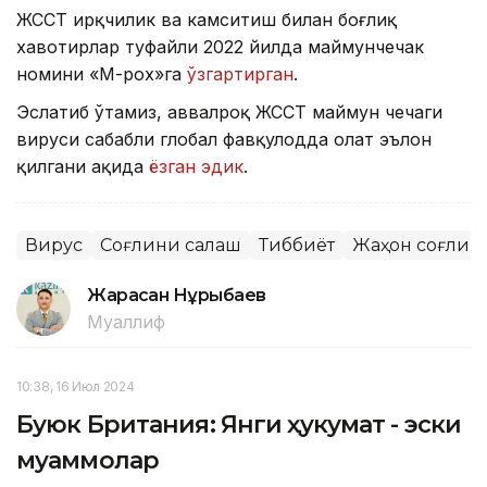
ЖССТ ирқчилик ва камситиш билан боғлиқ
хавотирлар туфайли 2022 йилда маймунчечак
номини «М-pox»га
ўзгартирган
.
Эслатиб ўтамиз, аввалроқ ЖССТ маймун чечаги
вируси сабабли глобал фавқулодда ҳолат эълон
қилгани ҳақида
ёзган эдик
.
Вирус
Соғлиқни сақлаш
Тиббиёт
Жаҳон соғлиқн
Жарасқан Нұрыбаев
Муаллиф
10:38, 16 Июл 2024
Буюк Британия: Янги ҳукумат - эски
муаммолар