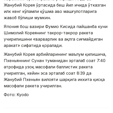
Жанубий Корея ўртасида беш йил ичида ўтказган
илк кенг кўламли қўшма ҳаво машғулотларига
жавоб бўлиши мумкин.
Япония бош вазири Фумио Кисида пайшанба куни
Шимолий Кореянинг такрор-такрор ракета
учирилишини «варварлик ва ақлга сиғмайдиган
ҳаракат» сифатида қоралади.
Жанубий Корея ҳарбийларининг маълум қилишича,
Пхеньяннинг Сунан туманидан эрталаб соат 7:40
атрофида узоқ масофали баллистик ракета
учирилган, кейин эса эрталаб соат 8:39 да
Жанубий Пхеньян вилояти шарқига иккита қисқа
масофали ракета учирилган.
Фото: Kyodo