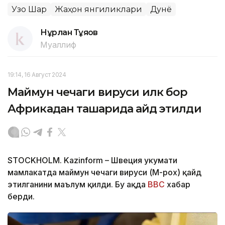
Узоқ Шарқ
Жаҳон янгиликлари
Дунё
Нұрлан Тұяқов
Муаллиф
19:14, 16 Август 2024
Маймун чечаги вируси илк бор
Африкадан ташқарида қайд этилди
STOCKHOLM. Kazinform – Швеция ҳукумати
мамлакатда маймун чечаги вируси (M-pox) қайд
этилганини маълум қилди. Бу ҳақда
BBC
хабар
берди.