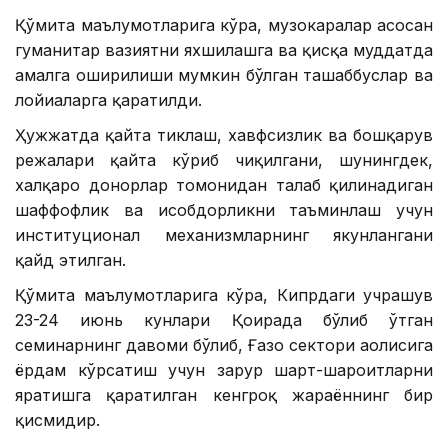
Қўмита маълумотларига кўра, музокаралар асосан
гуманитар вазиятни яхшилашга ва қисқа муддатда
амалга оширилиши мумкин бўлган ташаббуслар ва
лойиҳаларга қаратилди.
Ҳужжатда қайта тиклаш, хавфсизлик ва бошқарув
режалари қайта кўриб чиқилгани, шунингдек,
халқаро донорлар томонидан талаб қилинадиган
шаффофлик ва ҳисобдорликни таъминлаш учун
институционал механизмларнинг якунлангани
қайд этилган.
Қўмита маълумотларига кўра, Кипрдаги учрашув
23-24 июнь кунлари Қоҳирада бўлиб ўтган
семинарнинг давоми бўлиб, Ғазо сектори аҳолисига
ёрдам кўрсатиш учун зарур шарт-шароитларни
яратишга қаратилган кенгроқ жараённинг бир
қисмидир.