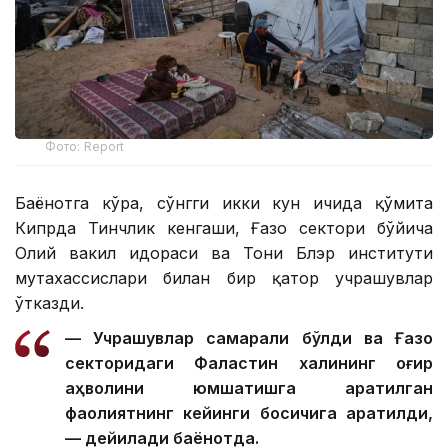
Фото: Report
Баёнотга кўра, сўнгги икки кун ичида қўмита
Кипрда Тинчлик кенгаши, Ғазо сектори бўйича
Олий вакил идораси ва Тони Блэр институти
мутахассислари билан бир қатор учрашувлар
ўтказди.
— Учрашувлар самарали бўлди ва Ғазо
секторидаги Фаластин халқининг оғир
аҳволини юмшатишга қаратилган
фаолиятнинг кейинги босқичига қаратилди,
— дейилади баёнотда.