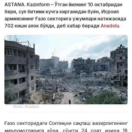
ASTANА. Кazinform – Ўтган йилнинг 10 октабридан
бери, сулҳ битими кучга кирганидан буён, Исроил
армиясининг Ғазо секторига ҳужумлари натижасида
702 киши ҳалок бўлди, деб хабар беради
Аnadolu
.
Фото: Anadolu
Ғазо секторидаги Соғлиқни сақлаш вазирлигининг
маълумотларига кўра, сўнгги 24 соат ичида 18