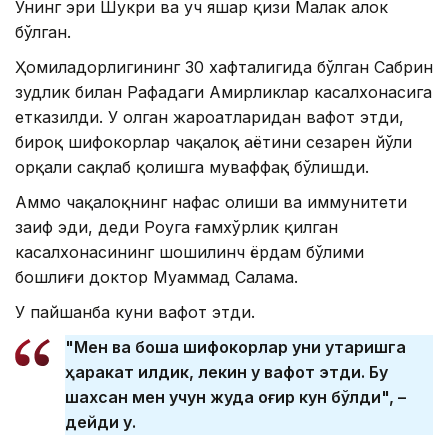
Унинг эри Шукри ва уч яшар қизи Малак ҳалок
бўлган.
Ҳомиладорлигининг 30 хафталигида бўлган Сабрин
зудлик билан Рафаҳдаги Амирликлар касалхонасига
етказилди. У олган жароҳатларидан вафот этди,
бироқ шифокорлар чақалоқ ҳаётини сезарен йўли
орқали сақлаб қолишга муваффақ бўлишди.
Аммо чақалоқнинг нафас олиши ва иммунитети
заиф эди, деди Роуга ғамхўрлик қилган
касалхонасининг шошилинч ёрдам бўлими
бошлиғи доктор Муҳаммад Салама.
У пайшанба куни вафот этди.
"Мен ва бошқа шифокорлар уни қутқаришга
ҳаракат қилдик, лекин у вафот этди. Бу
шахсан мен учун жуда оғир кун бўлди", –
дейди у.