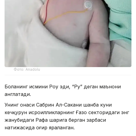
Фото: Anadolu
Боланинг исмини Роу эди, “Руҳ” деган маънони
англатади.
Унинг онаси Сабрин Ал-Сакани шанба куни
кечқурун исроилликларнинг Ғазо секторидаги энг
жанубидаги Рафаҳ шаҳрига берган зарбаси
натижасида оғир яраланган.