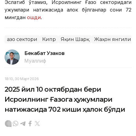
Эслатиб ўтамиз, Исроилнинг Ғазо секторидаги
ҳужумлари натижасида ҳалок бўлганлар сони 72
мингдан
ошди
.
Ғазо сектори
Кипр
Яқин Шарқ
Жаҳон янгилик
Бекабат Узаков
Муаллиф
18:10, 30 Март 2026
2025 йил 10 октябрдан бери
Исроилнинг Ғазога ҳужумлари
натижасида 702 киши ҳалок бўлди