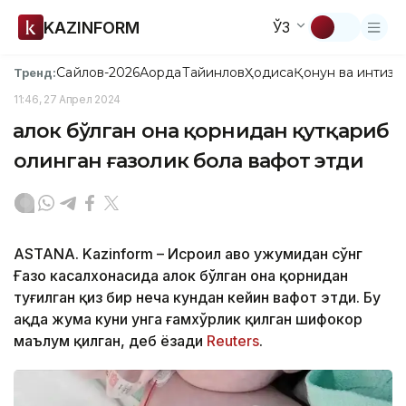
KAZINFORM
ЎЗ
Сайлов-2026
Ақорда
Тайинлов
Ҳодиса
Қонун ва интизо
Тренд:
11:46, 27 Апрел 2024
Ҳалок бўлган она қорнидан қутқариб
олинган ғазолик бола вафот этди
ASTANA. Kazinform – Исроил ҳаво ҳужумидан сўнг
Ғазо касалхонасида ҳалок бўлган она қорнидан
туғилган қиз бир неча кундан кейин вафот этди. Бу
ҳақда жума куни унга ғамхўрлик қилган шифокор
маълум қилган, деб ёзади
Reuters
.