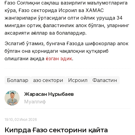
Ғазо Соғлиқни сақлаш вазирлиги маълумотларига
кўра, Ғазо секторида Исроил ва ХАМАС
жангарилари ўртасидаги олти ойлик урушда 34
мингдан ортиқ фаластинлик ҳалок бўлган, уларнинг
аксарияти аёллар ва болалардир.
Эслатиб ўтамиз, бунгача Ғазода шифокорлар ҳалок
бўлган она қорнидаги чақалоқни қутқариб
олишгани ҳақида
ёзган эдик
.
Болалар
Ғазо сектори
Исроил
Фаластин
Жарасқан Нұрыбаев
Муаллиф
19:10, 02 Июл 2026
Кипрда Ғазо секторини қайта