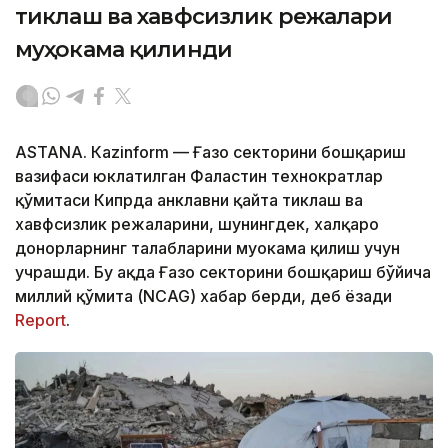
тиклаш ва хавфсизлик режалари
муҳокама қилинди
ASTANА. Кazinform — Ғазо секторини бошқариш
вазифаси юклатилган Фаластин технократлар
қўмитаси Кипрда анклавни қайта тиклаш ва
хавфсизлик режаларини, шунингдек, халқаро
донорларнинг талабларини муҳокама қилиш учун
учрашди. Бу ҳақда Ғазо секторини бошқариш бўйича
миллий қўмита (NCAG) хабар берди, деб ёзади
Report
.