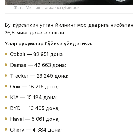
Фото: Миллий статистика қўмитаси
Бу кўрсаткич ўтган йилнинг мос даврига нисбатан
26,8 минг донага ошган.
Улар русумлар бўйича қуйидагича:
Cobalt — 82 951 дона;
Damas — 42 663 дона;
Tracker — 23 249 дона;
Onix — 18 715 дона;
KIA — 15 184 дона;
BYD — 13 405 дона;
Haval — 5 061 дона;
Chery — 4 384 дона;