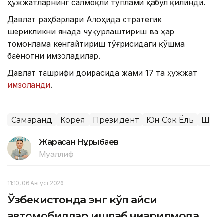
ҳужжатларнинг салмоқли тўплами қабул қилинди.
Давлат раҳбарлари Алоҳида стратегик
шерикликни янада чуқурлаштириш ва ҳар
томонлама кенгайтириш тўғрисидаги қўшма
баёнотни имзоладилар.
Давлат ташрифи доирасида жами 17 та ҳужжат
имзоланди
.
Самарқанд
Корея
Президент
Юн Сок Ёль
Шав
Жарасқан Нұрыбаев
Муаллиф
11:10, 06 Август 2026
Ўзбекистонда энг кўп қайси
автомобиллар ишлаб чиқарилмоқда