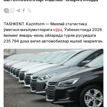
TASHKENT. Kazinform — Миллий статистика
қўмитаси маълумотларига
кўра
, Ўзбекистонда 2026
йилнинг январь-июнь ойларида турли русумдаги
235 794 дона енгил автомобиллар ишлаб чиқарилган.