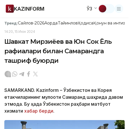
KAZINFORM
ЎЗ
Сайлов-2026
Ақорда
Тайинлов
Ҳодиса
Қонун ва интизо
Тренд:
14:20, 15 Июн 2024
Шавкат Мирзиёев ва Юн Сок Ёль
рафиқалари билан Самарқандга
ташриф буюрди
SAMARKAND. Kazinform – Ўзбекистон ва Корея
етакчиларининг мулоқоти Самарқанд шаҳрида давом
этмоқда. Бу ҳақда Ўзбекистон раҳбари матбуот
хизмати
хабар берди
.