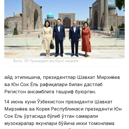
Фото: ЎР Президент матбуот хизмати
Қайд этилишича, президентлар Шавкат Мирзиёев
ва Юн Сок Ёль рафиқалари билан дастлаб
Регистон ансамблига ташриф буюрган.
14 июнь куни Ўзбекистон президенти Шавкат
Мирзиёев ва Корея Республикаси президенти Юн
Сок Ёль ўртасида бўлиб ўтган самарали
музокаралар якунлари бўйича икки томонлама