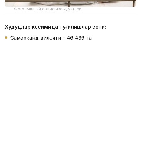
Фото: Миллий статистика қўмитаси
Ҳудудлар кесимида туғилишлар сони:
Самарқанд вилояти – 46 436 та
Фарғона вилояти – 41 773 та
Қашқадарё вилояти – 41 261 та
Сурхондарё вилояти – 35 461 та
Андижон вилояти – 32 949 та
Наманган вилояти – 31 441 та
Тошкент вилояти – 29 024 та
Тошкент шаҳри – 27 446 та
Бухоро вилояти – 17 535 та
Хоразм вилояти – 17 112 та