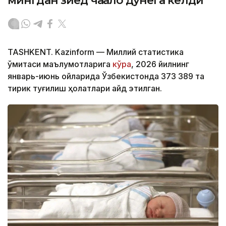
мингдан зиёд чақалоқ дунёга келди
TASHKENT. Kazinform — Миллий статистика
қўмитаси маълумотларига
кўра
, 2026 йилнинг
январь-июнь ойларида Ўзбекистонда 373 389 та
тирик туғилиш ҳолатлари қайд этилган.