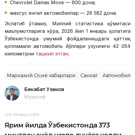
Chevrolet Damas Move — 600 дона;
махсус енгил автомобиллар — 29 582 дона.
Эслатиб ўтамиз, Миллий статистика қўмитаси
маълумотларига кўра, 2026 йил 1 январь ҳолатига
Ўзбекистонда умумий фойдаланишдаги қаттиқ
қопламали автомобиль йўллари узунлиги 42 054
километрни
ташкил этган
.
Марказий Осиё хабарлари
Саноат
Автомобилс
Бекабат Узаков
Муаллиф
11:15, 05 Август 2026
Ярим йилда Ўзбекистонда 373