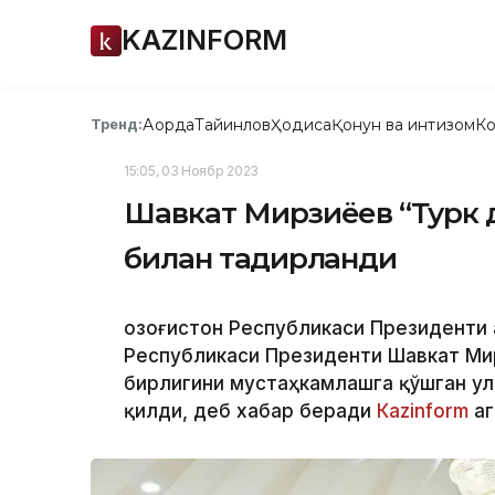
KAZINFORM
Ақорда
Тайинлов
Ҳодиса
Қонун ва интизом
Ко
Тренд:
15:05, 03 Ноябр 2023
Шавкат Мирзиёев “Турк 
билан тақдирланди
Қозоғистон Республикаси Президенти
Республикаси Президенти Шавкат Ми
бирлигини мустаҳкамлашга қўшган ул
қилди, деб хабар беради
Каzinform
аг