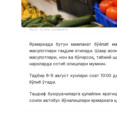
Фото: Астана ҳокимлиги
Ярмаркада бутун мамлакат бўйлаб ма
маҳсулотлари тақдим этилади. Шаҳар аҳоли
маҳсулотлари, нон ва бўғирсоқ, табиий 
нархларда сотиб олишлари мумкин.
Тадбир 8-9 август кунлари соат 10:00 да
бўлиб ўтади.
Ташриф буюрувчиларга қулайлик яратиш ма
сонли автобус йўналишлари ярмаркага қ