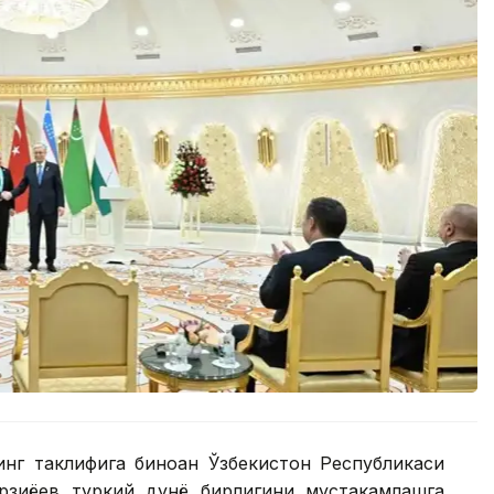
инг таклифига биноан Ўзбекистон Республикаси
иёев туркий дунё бирлигини мустаҳкамлашга