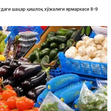
тдаги шаҳар қишлоқ хўжалиги ярмаркаси 8-9