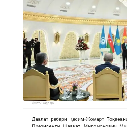
Фото: Ақорда
Давлат раҳбари Қасим-Жомарт Тоқаевн
Президенти Шавкат Миромонович Мирз