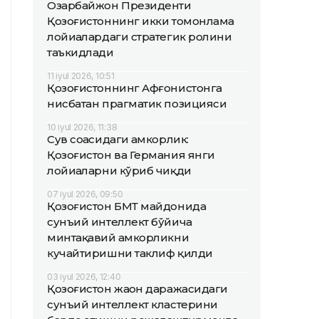
Озарбайжон Президенти
Қозоғистоннинг икки томонлама
лойиҳалардаги стратегик ролини
таъкидлади
11 iyul 2026, 10:51
Қозоғистоннинг Афғонистонга
нисбатан прагматик позицияси
10 iyul 2026, 11:38
Сув соҳасидаги ҳамкорлик:
Қозоғистон ва Германия янги
лойиҳаларни кўриб чиқди
07 iyul 2026, 09:50
Қозоғистон БМТ майдонида
сунъий интеллект бўйича
минтақавий ҳамкорликни
кучайтиришни таклиф қилди
03 iyul 2026, 12:40
Қозоғистон жаҳон даражасидаги
сунъий интеллект кластерини