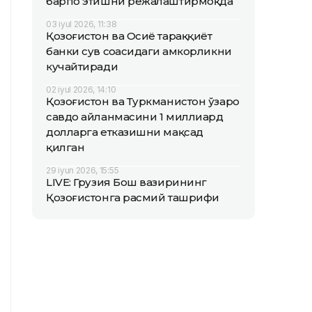
барпо этишни режалаштирмоқда
03 iyul 2026, 11:38
Қозоғистон ва Осиё тараққиёт
банки сув соҳасидаги ҳамкорликни
кучайтиради
02 iyul 2026, 14:10
Қозоғистон ва Туркманистон ўзаро
савдо айланмасини 1 миллиард
долларга етказишни мақсад
қилган
29 iyun 2026, 15:55
LIVE: Грузия Бош вазирининг
Қозоғистонга расмий ташрифи