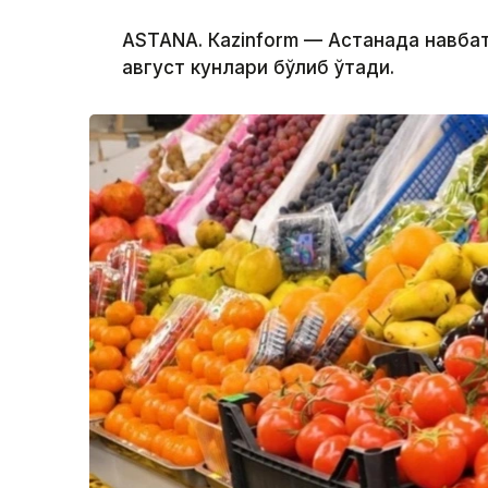
ASTANА. Кazinform — Астанада навба
август кунлари бўлиб ўтади.