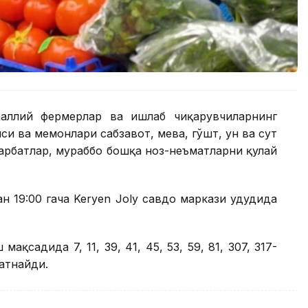
ҳаллий фермерлар ва ишлаб чиқарувчиларнинг
си ва меҳмонлари сабзавот, мева, гўшт, ун ва сут
шарбатлар, мураббо бошқа ноз-неъматларни қулай
н 19:00 гача Keryen Joly савдо маркази ҳудудида
қсадида 7, 11, 39, 41, 45, 53, 59, 81, 307, 317-
атнайди.