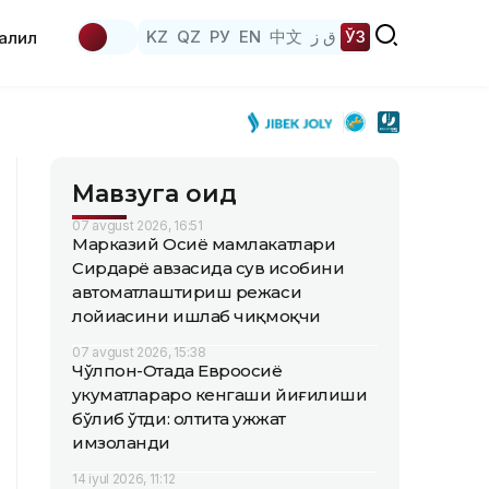
KZ
QZ
РУ
EN
中文
ق ز
ЎЗ
аҳлил
Мавзуга оид
07 avgust 2026, 16:51
Марказий Осиё мамлакатлари
Сирдарё ҳавзасида сув ҳисобини
автоматлаштириш режаси
лойиҳасини ишлаб чиқмоқчи
07 avgust 2026, 15:38
Чўлпон-Отада Евроосиё
ҳукуматлараро кенгаши йиғилиши
бўлиб ўтди: олтита ҳужжат
имзоланди
14 iyul 2026, 11:12