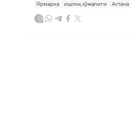
Ярмарка
Қишлоқ хўжалиги
Астана
Бекабат Узаков
Муаллиф
10:39, 07 Август 2026
Қозоғистонда энг юқори 
учувчилар ва стюардесс
ASTANA. Kazinform — 2026 йил июль о
мутахассислар орасида учувчилар ва