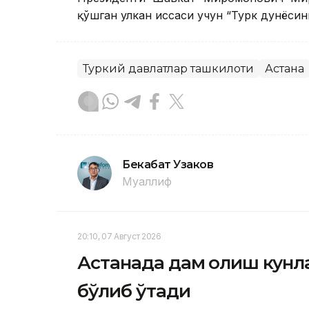
қўшган улкан ҳиссаси учун “Турк дунёси
Туркий давлатлар ташкилоти
Астана
Бекабат Узаков
Муаллиф
20:10, 07 Август 2026
Астанада дам олиш кунла
бўлиб ўтади