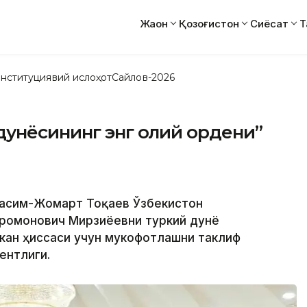
Жаҳон
Қозоғистон
Сиёсат
Т
нституциявий ислоҳот
Сайлов-2026
дунёсининг энг олий ордени”
 Қасим-Жомарт Тоқаев Ўзбекистон
ромонович Мирзиёевни туркий дунё
кан ҳиссаси учун мукофотлашни таклиф
ентлиги.