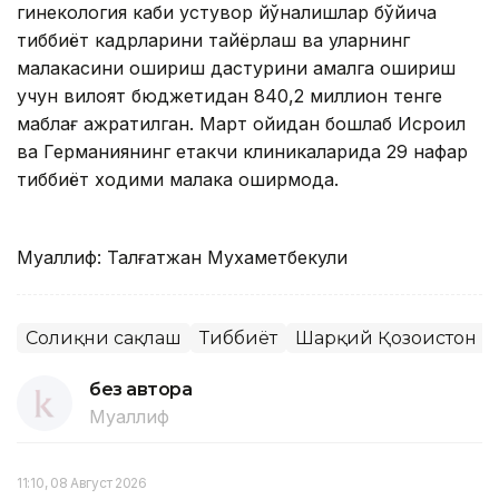
гинекология каби устувор йўналишлар бўйича
тиббиёт кадрларини тайёрлаш ва уларнинг
малакасини ошириш дастурини амалга ошириш
учун вилоят бюджетидан 840,2 миллион тенге
маблағ ажратилган. Март ойидан бошлаб Исроил
ва Германиянинг етакчи клиникаларида 29 нафар
тиббиёт ходими малака оширмоқда.
Муаллиф: Талғатжан Мухаметбекули
Соғлиқни сақлаш
Тиббиёт
Шарқий Қозоғистон в
без автора
Муаллиф
11:10, 08 Август 2026