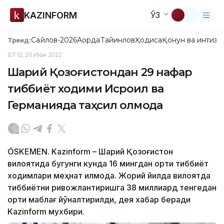
KAZINFORM
ЎЗ
Сайлов-2026
Ақорда
Тайинлов
Ҳодиса
Қонун ва интизо
Тренд:
07:12, 20 Июн 2022
Шарқий Қозоғистондан 29 нафар
тиббиёт ходими Исроил ва
Германияда таҳсил олмоқда
ÓSKEMEN. Kazinform – Шарқий Қозоғистон
вилоятида бугунги кунда 16 мингдан ортиқ тиббиёт
ходимлари меҳнат қилмоқда. Жорий йилда вилоятда
тиббиётни ривожлантиришга 38 миллиард тенгедан
ортиқ маблағ йўналтирилди, дея хабар беради
Kazinform мухбири.