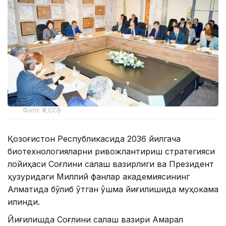
Фото: ҚР ССВ
Қозоғистон Республикасида 2036 йилгача
биотехнологияларни ривожлантириш стратегияси
лойиҳаси Соғлиқни сақлаш вазирлиги ва Президент
ҳузуридаги Миллий фанлар академиясининг
Алматида бўлиб ўтган қўшма йиғилишида муҳокама
қилинди.
Йиғилишда Соғлиқни сақлаш вазири Ақмарал