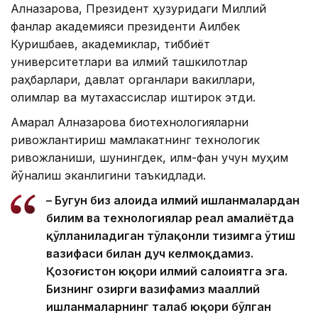
Алназарова, Президент ҳузуридаги Миллий
фанлар академияси президенти Ақилбек
Куришбаев, академиклар, тиббиёт
университетлари ва илмий ташкилотлар
раҳбарлари, давлат органлари вакиллари,
олимлар ва мутахассислар иштирок этди.
Ақмарал Алназарова биотехнологияларни
ривожлантириш мамлакатнинг технологик
ривожланиши, шунингдек, илм-фан учун муҳим
йўналиш эканлигини таъкидлади.
– Бугун биз алоҳида илмий ишланмалардан
билим ва технологиялар реал амалиётда
қўлланиладиган тўлақонли тизимга ўтиш
вазифаси билан дуч келмоқдамиз.
Қозоғистон юқори илмий салоҳиятга эга.
Бизнинг ҳозирги вазифамиз маҳаллий
ишланмаларнинг талаб юқори бўлган