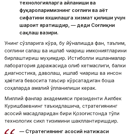
технологияларга айланиши ва
фуқароларимизнинг соғлиғи ва ҳаёт
сифатини яхшилашга хизмат қилиши учун
шароит яратишдир, — деди Соғлиқни
сақлаш вазири.
Унинг сўзларига кўра, бу йўналишда фан, таълим,
соғлиқни сақлаш ва ишлаб чиқариш имкониятларини
бирлаштириш муҳимдир. Истиқболли ишланмалар
лаборатория даражасида қолиб кетмаслиги, балки
диагностика, даволаш, ишлаб чиқариш ва инсон
ҳаётига бевосита таъсир кўрсатадиган бошқа
соҳаларда амалий қўлланилиши керак.
Миллий фанлар академияси президенти Ақилбек
Куришбаевнинг таъкидлашича, стратегиянинг
асосий мақсадларидан бири Қозоғистонда тўлиқ
технологик сикл тизимини шакллантиришдир.
— Стратегиянинг асосий натижаси