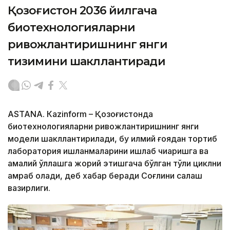
Қозоғистон 2036 йилгача
биотехнологияларни
ривожлантиришнинг янги
тизимини шакллантиради
ASTANА. Кazinform – Қозоғистонда
биотехнологияларни ривожлантиришнинг янги
модели шакллантирилади, бу илмий ғоядан тортиб
лаборатория ишланмаларини ишлаб чиқаришга ва
амалий қўллашга жорий этишгача бўлган тўлиқ циклни
қамраб олади, деб хабар беради Соғлиқни сақлаш
вазирлиги.