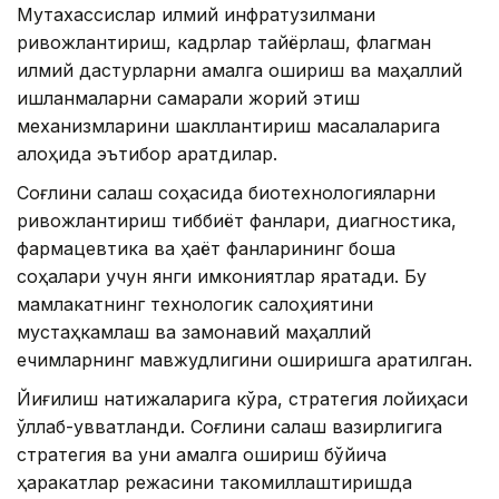
Мутахассислар илмий инфратузилмани
ривожлантириш, кадрлар тайёрлаш, флагман
илмий дастурларни амалга ошириш ва маҳаллий
ишланмаларни самарали жорий этиш
механизмларини шакллантириш масалаларига
алоҳида эътибор қаратдилар.
Соғлиқни сақлаш соҳасида биотехнологияларни
ривожлантириш тиббиёт фанлари, диагностика,
фармацевтика ва ҳаёт фанларининг бошқа
соҳалари учун янги имкониятлар яратади. Бу
мамлакатнинг технологик салоҳиятини
мустаҳкамлаш ва замонавий маҳаллий
ечимларнинг мавжудлигини оширишга қаратилган.
Йиғилиш натижаларига кўра, стратегия лойиҳаси
қўллаб-қувватланди. Соғлиқни сақлаш вазирлигига
стратегия ва уни амалга ошириш бўйича
ҳаракатлар режасини такомиллаштиришда