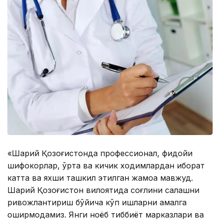
«Шарқий Қозоғистонда профессионал, фидойи
шифокорлар, ўрта ва кичик ходимлардан иборат
катта ва яхши ташкил этилган жамоа мавжуд.
Шарқий Қозоғистон вилоятида соғлиқни сақлашни
ривожлантириш бўйича кўп ишларни амалга
оширмоқдамиз. Янги ноёб тиббиёт марказлари ва