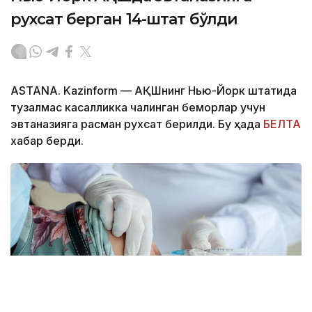
рухсат берган 14-штат бўлди
ASTANA. Kazinform — АҚШнинг Нью-Йорк штатида
тузалмас касалликка чалинган беморлар учун
эвтаназияга расман рухсат берилди. Бу ҳақда
БЕЛТА
хабар берди.