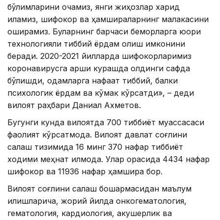
бўлимларини очамиз, янги жиҳозлар харид
қиламиз, шифокор ва ҳамшираларнинг малакасини
оширамиз. Буларнинг барчаси беморларга юқори
технологияли тиббий ёрдам олиш имконини
беради. 2020-2021 йилларда шифокорларимиз
коронавирусга қарши курашда олдинги сафда
бўлишди, одамларга нафақат тиббий, балки
психологик ёрдам ва кўмак кўрсатди», – деди
вилоят раҳбари Даниал Ахметов.
Бугунги кунда вилоятда 700 тиббиёт муассасаси
фаолият кўрсатмоқда. Вилоят давлат соғлиқни
сақлаш тизимида 16 минг 370 нафар тиббиёт
ходими меҳнат қилмоқда. Улар орасида 4434 нафар
шифокор ва 11936 нафар ҳамшира бор.
Вилоят соғлиқни сақлаш бошқармасидан маълум
қилишларича, жорий йилда онкогематология,
гематология, кардиология, акушерлик ва