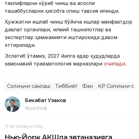
таклифларни кўриб чиқиш ва асосли
ташаббусларни ҳисобга олиш тавсия қилинди.
Ҳужжатни ишлаб чиқиш бўйича ишлар манфаатдор
давлат органлари, илмий ташкилотлар ва
экспертлар ҳамжамияти иштирокида давом
эттирилади.
Эслатиб ўтамиз, 2027 йилга қадар ҳудудларда
замонавий травматология марказлари
очилади
.
Соғлиқни сақлаш
Тиббиёт
Фан
ҚР Соғлиқни са
Бекабат Узаков
Муаллиф
17:38, 06 Август 2026
Нью-Йорк АҚШда эвтаназияга