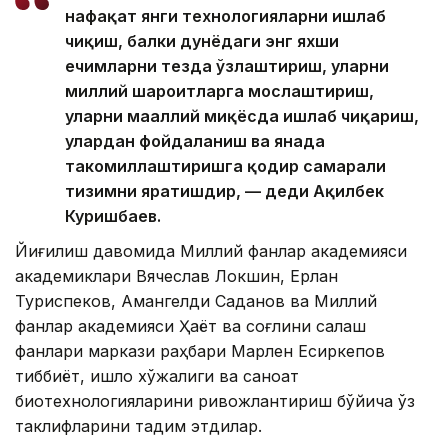
нафақат янги технологияларни ишлаб
чиқиш, балки дунёдаги энг яхши
ечимларни тезда ўзлаштириш, уларни
миллий шароитларга мослаштириш,
уларни маҳаллий миқёсда ишлаб чиқариш,
улардан фойдаланиш ва янада
такомиллаштиришга қодир самарали
тизимни яратишдир, — деди Ақилбек
Куришбаев.
Йиғилиш давомида Миллий фанлар академияси
академиклари Вячеслав Локшин, Ерлан
Туриспеков, Амангелди Саданов ва Миллий
фанлар академияси Ҳаёт ва соғлиқни сақлаш
фанлари маркази раҳбари Марлен Есиркепов
тиббиёт, қишлоқ хўжалиги ва саноат
биотехнологияларини ривожлантириш бўйича ўз
таклифларини тақдим этдилар.