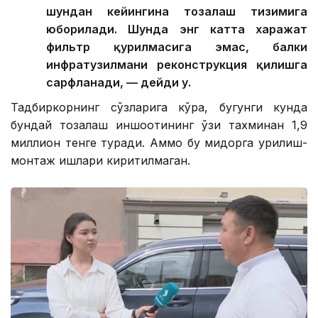
шундан кейингина тозалаш тизимига
юборилади. Шунда энг катта харажат
фильтр қурилмасига эмас, балки
инфратузилмани реконструкция қилишга
сарфланади, — дейди у.
Тадбиркорнинг сўзларига кўра, бугунги кунда
бундай тозалаш иншоотининг ўзи тахминан 1,9
миллион тенге туради. Аммо бу миқдорга қурилиш-
монтаж ишлари киритилмаган.