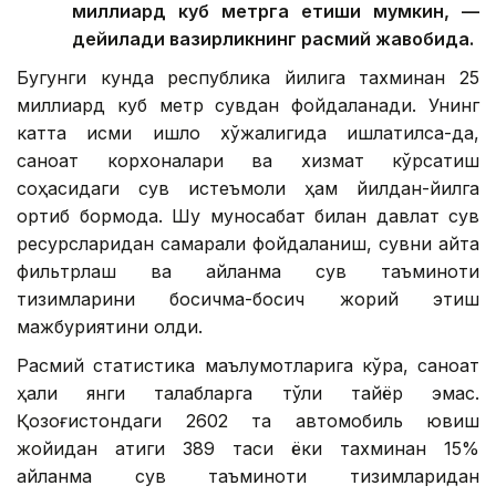
миллиард куб метрга етиши мумкин, —
дейилади вазирликнинг расмий жавобида.
Бугунги кунда республика йилига тахминан 25
миллиард куб метр сувдан фойдаланади. Унинг
катта қисми қишлоқ хўжалигида ишлатилса-да,
саноат корхоналари ва хизмат кўрсатиш
соҳасидаги сув истеъмоли ҳам йилдан-йилга
ортиб бормоқда. Шу муносабат билан давлат сув
ресурсларидан самарали фойдаланиш, сувни қайта
фильтрлаш ва айланма сув таъминоти
тизимларини босқичма-босқич жорий этиш
мажбуриятини олди.
Расмий статистика маълумотларига кўра, саноат
ҳали янги талабларга тўлиқ тайёр эмас.
Қозоғистондаги 2602 та автомобиль ювиш
жойидан атиги 389 таси ёки тахминан 15%
айланма сув таъминоти тизимларидан