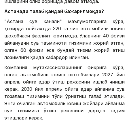
ишларини олиб боришда давом этмоқда.
Астанада талаб қандай бажарилмоқда?
"Астана сув канали" маълумотларига кўра,
ҳозирда пойтахтда 320 га яқин автомобиль ювиш
шохобчаси фаолият юритмоқда. Уларнинг 40 фоизи
айланувчи сув таъминоти тизимини жорий этган,
қолган 60 фоизи эса бундай тизим жорий этиш
лозимлиги ҳақида хабардор қилинган.
Компания мутахассисларининг фикрига кўра,
қолган автомобиль ювиш шохобчалари 2027 йил
апрель ойига қадар ўтиш режасини ишлаб чиқиши
керак. 2030 йил апрель ойига қадар айланма сув
тозалаш тизимини тўлиқ ўрнатиш талаб этилади.
Янги очилган автомобиль ювиш жойлари айланма
сув тизимига ўтиш режасини дарҳол тақдим
этишлари керак.