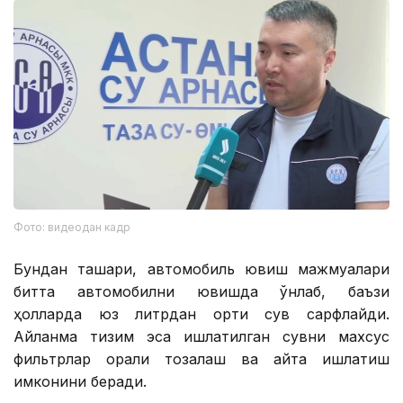
Фото: видеодан кадр
Бундан ташқари, автомобиль ювиш мажмуалари
битта автомобилни ювишда ўнлаб, баъзи
ҳолларда юз литрдан ортиқ сув сарфлайди.
Айланма тизим эса ишлатилган сувни махсус
фильтрлар орқали тозалаш ва қайта ишлатиш
имконини беради.