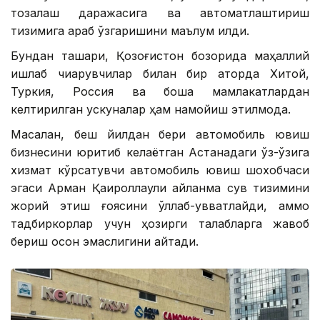
тозалаш даражасига ва автоматлаштириш
тизимига қараб ўзгаришини маълум қилди.
Бундан ташқари, Қозоғистон бозорида маҳаллий
ишлаб чиқарувчилар билан бир қаторда Хитой,
Туркия, Россия ва бошқа мамлакатлардан
келтирилган ускуналар ҳам намойиш этилмоқда.
Масалан, беш йилдан бери автомобиль ювиш
бизнесини юритиб келаётган Астанадаги ўз-ўзига
хизмат кўрсатувчи автомобиль ювиш шохобчаси
эгаси Арман Қаироллаули айланма сув тизимини
жорий этиш ғоясини қўллаб-қувватлайди, аммо
тадбиркорлар учун ҳозирги талабларга жавоб
бериш осон эмаслигини айтади.