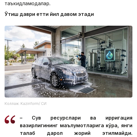
таъкидламоқдалар.
Ўтиш даври етти йил давом этади
Коллаж: Kazinform/ СИ
– Сув ресурслари ва ирригация
вазирлигининг маълумотларига кўра, янги
талаб дарҳол жорий этилмайди.