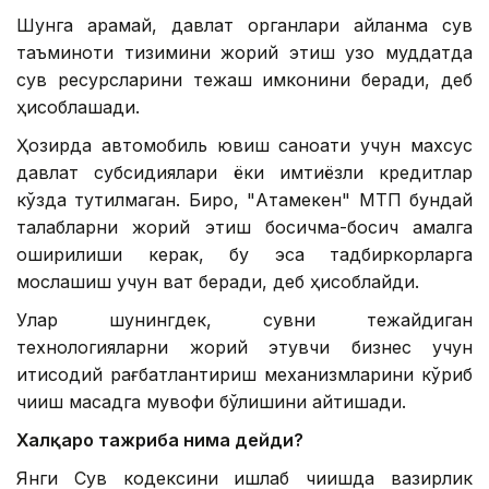
Шунга қарамай, давлат органлари айланма сув
таъминоти тизимини жорий этиш узоқ муддатда
сув ресурсларини тежаш имконини беради, деб
ҳисоблашади.
Ҳозирда автомобиль ювиш саноати учун махсус
давлат субсидиялари ёки имтиёзли кредитлар
кўзда тутилмаган. Бироқ, "Атамекен" МТП бундай
талабларни жорий этиш босқичма-босқич амалга
оширилиши керак, бу эса тадбиркорларга
мослашиш учун вақт беради, деб ҳисоблайди.
Улар шунингдек, сувни тежайдиган
технологияларни жорий этувчи бизнес учун
иқтисодий рағбатлантириш механизмларини кўриб
чиқиш мақсадга мувофиқ бўлишини айтишади.
Халқаро тажриба нима дейди?
Янги Сув кодексини ишлаб чиқишда вазирлик