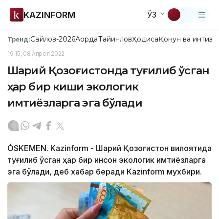
KAZINFORM
ЎЗ
Сайлов-2026
Ақорда
Тайинлов
Ҳодиса
Қонун ва интизо
Тренд:
19:15, 08 Апрел 2022
Шарқий Қозоғистонда туғилиб ўсган
ҳар бир киши экологик
имтиёзларга эга бўлади
ÓSKEMEN. Kazinform - Шарқий Қозоғистон вилоятида
туғилиб ўсган ҳар бир инсон экологик имтиёзларга
эга бўлади, деб хабар беради Кazinform мухбири.