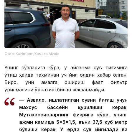
Фото: Kazinform/Камила Мүлік
Унинг сўзларига кўра, у айланма сув тизимига
ўтиш ҳақида тахминан уч йил олдин хабар олган.
Бироқ, уни амалга ошириш фақат фильтр
қурилмасини ўрнатиш билан чекланмайди.
— Аввало, ишлатилган сувни йиғиш учун
махсус бассейн қурилиши керак.
Мутахассисларнинг фикрига кўра, унинг
ҳажми камида 5×5×1,5, яъни 37,5 куб метр
бўлиши керак. У ерда сув йиғилади ва