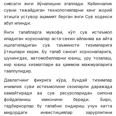
сиёсати янги йўналишни эгаллади. Кейинчалик
сувни тежайдиган технологияларни кенг жорий
этишга устувор аҳамият берган янги Сув кодекси
қабул қилинди.
Янги талабларга мувофиқ, кўп сув истеъмол
қиладиган корхоналар аста-секин айланма ва қайта
ишлатиладиган сув таъминоти тизимларига
ўтишлари керак. Бу талаб саноат корхоналарига,
шунингдек, автомобилларни ювиш, қуруқ тозалаш,
кир ювиш хизматлари ва ҳаммом мажмуаларига
тааллуқлидир.
Давлатнинг фикрига кўра, бундай тизимлар
ичимлик суви истеъмолини сезиларли даражада
камайтиради ва сув ресурсларидан оқилона
фойдаланиш имконини беради. Бироқ,
тадбиркорлар бу талабни қондириш учун катта
миқдордаги инвестициялар зарурлигини