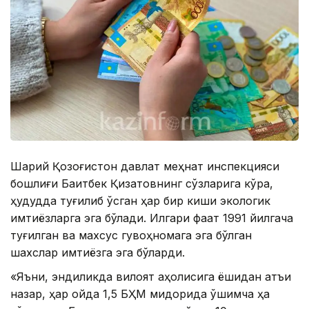
Шарқий Қозоғистон давлат меҳнат инспекцияси
бошлиғи Бақитбек Қизатовнинг сўзларига кўра,
ҳудудда туғилиб ўсган ҳар бир киши экологик
имтиёзларга эга бўлади. Илгари фақат 1991 йилгача
туғилган ва махсус гувоҳномага эга бўлган
шахслар имтиёзга эга бўларди.
«Яъни, эндиликда вилоят аҳолисига ёшидан қатъи
назар, ҳар ойда 1,5 БҲМ миқдорида қўшимча ҳақ