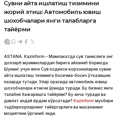
Сувни қайта ишлатиш тизимини
жорий этиш: Автомобиль ювиш
шохобчалари янги талабларга
тайёрми
ASTANА. Кazinform – Мамлакатда сув танқислиги энг
долзарб муаммолардан бирига айланиб бормоқда.
Шунинг учун янги Сув кодекси корхоналарни сувни
қайта ишлатиш тизимига босқичма-босқич ўтказишни
назарда тутади. Улар орасида автомобиль ювиш
шохобчалари етакчи ўринда туради. Бу бизнес янги
талабни бажаришга тайёрми? Бу қанча туради ва
давлат қандай ёрдам кўрсатади?
Кazinform
мухбири
тадбиркорларнинг тайёргарлиги ва масаланинг
моҳиятини ўрганиб чиқди.