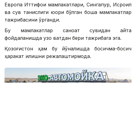
Европа Иттифоқи мамлакатлари, Сингапур, Исроил
ва сув танқислиги юқори бўлган бошқа мамлакатлар
тажрибасини ўрганди.
Бу мамлакатлар саноат сувидан қайта
фойдаланишда узоқ вақтдан бери тажрибага эга.
Қозоғистон ҳам бу йўналишда босқичма-босқич
ҳаракат қилишни режалаштирмоқда.