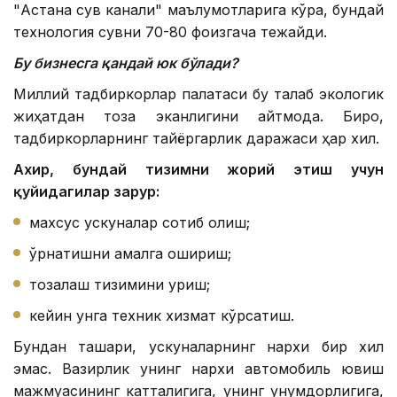
"Астана сув канали" маълумотларига кўра, бундай
технология сувни 70-80 фоизгача тежайди.
Бу бизнесга қандай юк бўлади?
Миллий тадбиркорлар палатаси бу талаб экологик
жиҳатдан тоза эканлигини айтмоқда. Бироқ,
тадбиркорларнинг тайёргарлик даражаси ҳар хил.
Ахир, бундай тизимни жорий этиш учун
қуйидагилар зарур:
махсус ускуналар сотиб олиш;
ўрнатишни амалга ошириш;
тозалаш тизимини қуриш;
кейин унга техник хизмат кўрсатиш.
Бундан ташқари, ускуналарнинг нархи бир хил
эмас. Вазирлик унинг нархи автомобиль ювиш
мажмуасининг катталигига, унинг унумдорлигига,