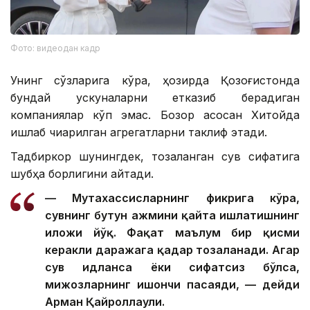
Фото: видеодан кадр
Унинг сўзларига кўра, ҳозирда Қозоғистонда
бундай ускуналарни етказиб берадиган
компаниялар кўп эмас. Бозор асосан Хитойда
ишлаб чиқарилган агрегатларни таклиф этади.
Тадбиркор шунингдек, тозаланган сув сифатига
шубҳа борлигини айтади.
— Мутахассисларнинг фикрига кўра,
сувнинг бутун ҳажмини қайта ишлатишнинг
иложи йўқ. Фақат маълум бир қисми
керакли даражага қадар тозаланади. Агар
сув ҳидланса ёки сифатсиз бўлса,
мижозларнинг ишончи пасаяди, — дейди
Арман Қайроллаули.