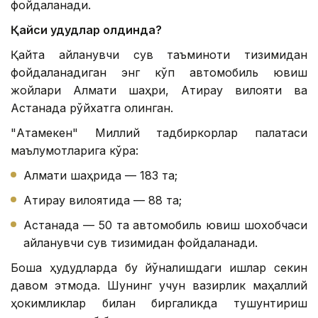
фойдаланади.
Қайси ҳудудлар олдинда?
Қайта айланувчи сув таъминоти тизимидан
фойдаланадиган энг кўп автомобиль ювиш
жойлари Алмати шаҳри, Атирау вилояти ва
Астанада рўйхатга олинган.
"Атамекен" Миллий тадбиркорлар палатаси
маълумотларига кўра:
Алмати шаҳрида — 183 та;
Атирау вилоятида — 88 та;
Астанада — 50 та автомобиль ювиш шохобчаси
айланувчи сув тизимидан фойдаланади.
Бошқа ҳудудларда бу йўналишдаги ишлар секин
давом этмоқда. Шунинг учун вазирлик маҳаллий
ҳокимликлар билан биргаликда тушунтириш