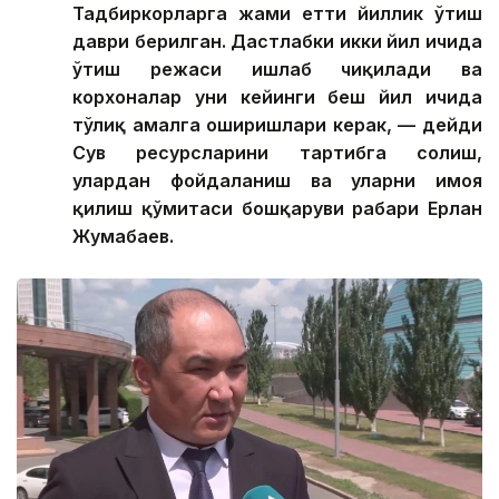
Тадбиркорларга жами етти йиллик ўтиш
даври берилган. Дастлабки икки йил ичида
ўтиш режаси ишлаб чиқилади ва
корхоналар уни кейинги беш йил ичида
тўлиқ амалга оширишлари керак, — дейди
Сув ресурсларини тартибга солиш,
улардан фойдаланиш ва уларни ҳимоя
қилиш қўмитаси бошқаруви раҳбари Ерлан
Жумабаев.