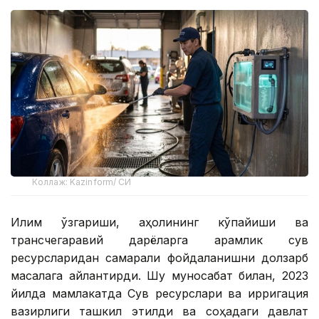
Коллаж: Kazinform/ СИ
Иқлим ўзгариши, аҳолининг кўпайиши ва
трансчегаравий дарёларга қарамлик сув
ресурсларидан самарали фойдаланишни долзарб
масалага айлантирди. Шу муносабат билан, 2023
йилда мамлакатда Сув ресурслари ва ирригация
вазирлиги ташкил этилди ва соҳадаги давлат