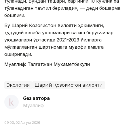
тўланади. Бундан ташқари, ҳар йили 10 кунлик ҳақ
тўланадиган таътил берилади», — деди бошқарма
бошлиғи.
Бу Шарқий Қозоғистон вилояти ҳокимлиги,
ҳудудий касаба уюшмалари ва иш берувчилар
уюшмалари ўртасида 2021-2023 йилларга
мўлжалланган шартномага мувофиқ амалга
оширилади.
Муаллиф: Талғатжан Мухаметбекули
Экология
Шарқий Қозоғистон вилояти
без автора
Муаллиф
09:00, 02 Август 2026