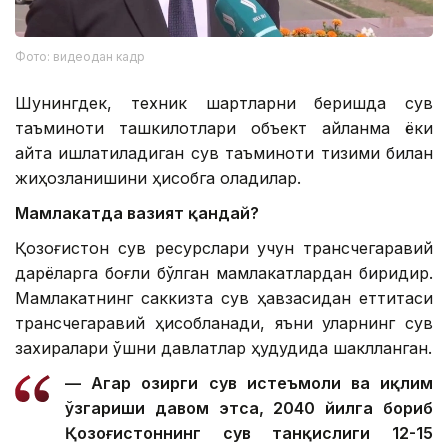
Фото: видеодан кадр
Шунингдек, техник шартларни беришда сув
таъминоти ташкилотлари объект айланма ёки
қайта ишлатиладиган сув таъминоти тизими билан
жиҳозланишини ҳисобга оладилар.
Мамлакатда вазият қандай?
Қозоғистон сув ресурслари учун трансчегаравий
дарёларга боғлиқ бўлган мамлакатлардан биридир.
Мамлакатнинг саккизта сув ҳавзасидан еттитаси
трансчегаравий ҳисобланади, яъни уларнинг сув
захиралари қўшни давлатлар ҳудудида шаклланган.
— Агар ҳозирги сув истеъмоли ва иқлим
ўзгариши давом этса, 2040 йилга бориб
Қозоғистоннинг сув танқислиги 12-15