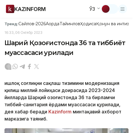
KAZINFORM
ЎЗ
Сайлов-2026
Ақорда
Тайинлов
Ҳодиса
Қонун ва интизо
Тренд:
16:33, 06 Октябр 2023
Шарқий Қозоғистонда 36 та тиббиёт
муассасаси қурилади
Қишлоқ соғлиқни сақлаш тизимини модернизация
қилиш миллий лойиҳаси доирасида 2023-2024
йилларда Шарқий Қозоғистонда 36 та бирламчи
тиббий-санитария ёрдами муассасаси қурилади,
дея хабар беради
Kazinform
минтақавий ахборот
марказига таяниб.