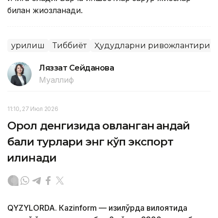
билан жиҳозланади.
Қурилиш
Тиббиёт
Ҳудудларни ривожлантириш
Ляззат Сейданова
Муаллиф
11:10, 27 Июл 2026
Орол денгизида овланган қандай
балиқ турлари энг кўп экспорт
қилинади
QYZYLORDA. Кazinform — Қизилўрда вилоятида