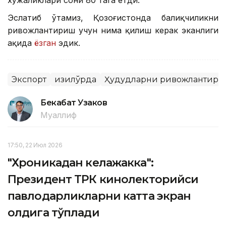
Эслатиб ўтамиз, Қозоғистонда балиқчиликни
ривожлантириш учун нима қилиш керак эканлиги
ҳақида
ёзган
эдик.
Экспорт
Қизилўрда
Ҳудудларни ривожлантир
Бекабат Узаков
Муаллиф
17:50, 22 Июл 2026
"Хроникадан келажакка":
Президент ТРК кинолекторийси
павлодарликларни катта экран
олдига тўплади