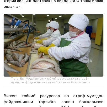
жорий йилнинг дастлабки 6 ойида 2300 тонна балиқ
овланган.
Фото: Қизилўрда вилояти табиий ресурслар ва атроф-
муҳитдан фойдаланишни тартибга солиш бошқармаси
Вилоят табиий ресурслар ва атроф-муҳитдан
фойдаланишни тартибга солиш бошқармаси