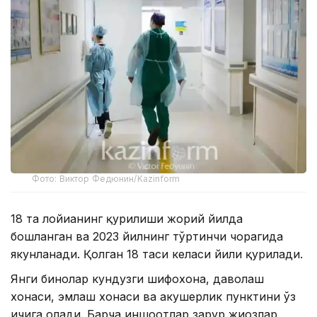
Фото: Виктор Федюнин/Kazinform
18 та лойиҳанинг қурилиши жорий йилда
бошланган ва 2023 йилнинг тўртинчи чорагида
якунланади. Қолган 18 таси келаси йили қурилади.
Янги бинолар кундузги шифохона, даволаш
хонаси, эмлаш хонаси ва акушерлик пунктини ўз
ичига олади. Барча иншоотлар зарур жиҳозлар