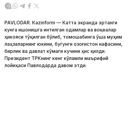
PAVLODAR. Кazinform — Катта экранда эртанги
кунга ишонишга интилган одамлар ва воқеалар
ҳикояси тўқилган бўлиб, томошабинга ўша муҳим
лаҳзаларнинг юкини, бугунги Қозоғистон нафасини,
бирлик ва давлат кўмаги кучини ҳис қилди.
Президент ТРКнинг кенг кўламли маърифий
лойиҳаси Павлодарда давом этди.