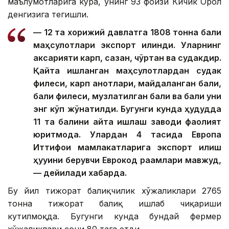
маълумотларига кўра, унинг 93 фоизи Кичик Орол
денгизига тегишли.
— 12 та хорижий давлатга 1808 тонна балиқ
маҳсулотлари экспорт қилинди. Уларнинг
аксарияти карп, сазан, чўртан ва судакдир.
Қайта ишланган маҳсулотлардан судак
филеси, карп қанотлари, майдаланган балиқ,
балиқ филеси, музлатилган балиқ ва балиқ уни
энг кўп жўнатилди. Бугунги кунда ҳудудда
11 та балиқни қайта ишлаш заводи фаолият
юритмоқда. Улардан 4 тасида Европа
Иттифоқи мамлакатларига экспорт қилиш
ҳуқуқини берувчи Еврокод рақамлари мавжуд,
— дейилади хабарда.
Бу йил тижорат балиқчилик хўжаликлари 2765
тонна тижорат балиқ ишлаб чиқариши
кутилмоқда. Бугунги кунда бундай фермер
хўжаликлари сони 80 тага етди.