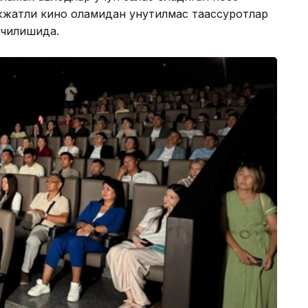
жатли кино оламидан унутилмас таассуротлар
очилишида.