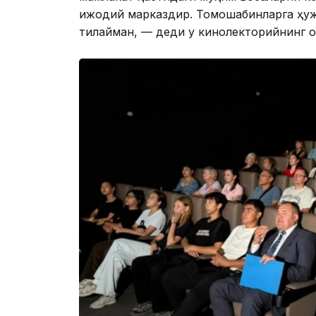
ижодий марказдир. Томошабинларга ҳуж
тилайман, — деди у кинолекторийнинг 