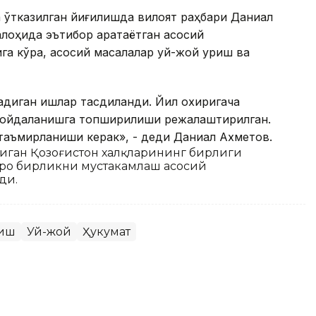
 ўтказилган йиғилишда вилоят раҳбари Даниал
лоҳида эътибор қаратаётган асосий
га кўра, асосий масалалар уй-жой қуриш ва
диган ишлар тасдиқланди. Йил охиригача
 фойдаланишга топширилиши режалаштирилган.
таъмирланиши керак», - деди Даниал Ахметов.
диган Қозоғистон халқларининг бирлиги
раро бирликни мустаҳкамлаш асосий
ди.
риш
Уй-жой
Ҳукумат