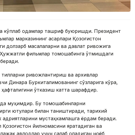
га кўплаб одамлар ташриф буюришди. Президент
млар марказининг асарлари Қозоғистон
ги долзарб масалаларни ва давлат ривожига
и. Ҳужжатли фильмлар томошабинга ўтмишдаги
 беради.
 тилларни ривожлантириш ва архивлар
вчи Динара Буркиталимованинг сўзларига кўра,
 ҳафталигини ўтказиш катта шарафдир.
жуда муҳимдир. Бу томошабинларни
ирги ютуқлари билан таништиради, тарихий
к қадриятларини мустаҳкамлашга ёрдам беради.
л Қозоғистон йилномасини яратадиган ва
лажак авлодлар учун сақлаб қоладиган ноёб