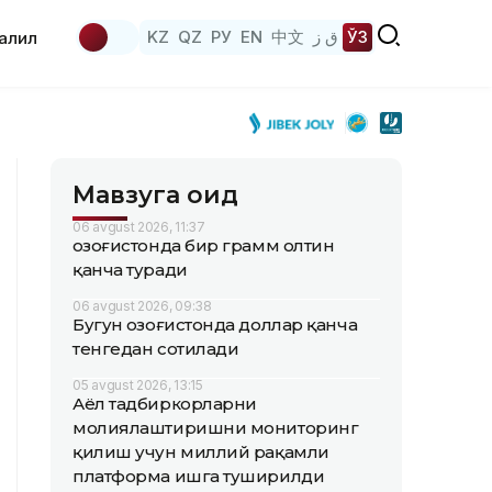
KZ
QZ
РУ
EN
中文
ق ز
ЎЗ
аҳлил
Мавзуга оид
06 avgust 2026, 11:37
Қозоғистонда бир грамм олтин
қанча туради
06 avgust 2026, 09:38
Бугун Қозоғистонда доллар қанча
тенгедан сотилади
05 avgust 2026, 13:15
Аёл тадбиркорларни
молиялаштиришни мониторинг
қилиш учун миллий рақамли
платформа ишга туширилди