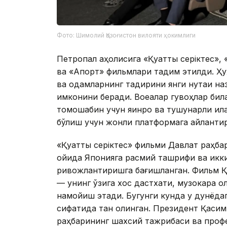
Фото: Шимолий Қозоғистон вилояти ҳокимлиги
Петропал аҳолисига «Қуатты серіктес», 
ва «Апорт» фильмлари тақдим этилди. 
ва одамларнинг тақдирини янги нуқтаи н
имконини беради. Воқеалар гувоҳлар била
томошабин учун яқинроқ ва тушунарли қил
бўлиш учун жонли платформага айланти
«Қуатты серіктес» фильми Давлат раҳба
ойида Японияга расмий ташрифи ва икк
ривожлантиришга бағишланган. Фильм Қ
— унинг ўзига хос дастхати, музокара о
намойиш этади. Бугунги кунда у дунёда
сифатида тан олинган. Президент Қаси
раҳбарининг шахсий тажрибаси ва проф