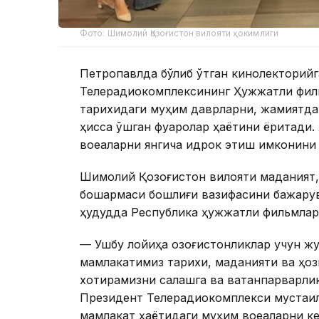
Фото: Шимолий Қозоғистон вилояти ҳокимлиги
Петропавлда бўлиб ўтган кинолекторий
Телерадиокомплексининг Ҳужжатли филь
тарихидаги муҳим даврларни, жамиятда
ҳисса қўшган фуқаролар ҳаётини ёритад
воқеаларни янгича идрок этиш имконини
Шимолий Қозоғистон вилояти маданият,
бошқармаси бошлиғи вазифасини бажару
ҳудудда Республика ҳужжатли фильмлар
— Ушбу лойиҳа қозоғистонликлар учун 
мамлакатимиз тарихи, маданияти ва ҳоз
хотирамизни сақлашга ва ватанпарварли
Президент Телерадиокомплекси мустақи
мамлакат ҳаётидаги муҳим воқеаларни ке