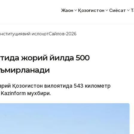
Жаҳон
Қозоғистон
Сиёсат
Т
нституциявий ислоҳот
Сайлов-2026
ятида жорий йилда 500
таъмирланади
арқий Қозоғистон вилоятида 543 километр
Kazinform мухбири.