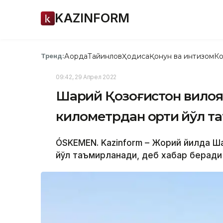
KAZINFORM
Ақорда
Тайинлов
Ҳодиса
Қонун ва интизом
Ко
Тренд:
09:42, 29 Апрел 2022
Шарқий Қозоғистон вило
километрдан ортиқ йўл 
ÓSKEMEN. Kazinform – Жорий йилда Ш
йўл таъмирланади, деб хабар беради 