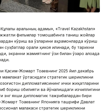
«Құлалы аралының адамы», «Travel Kazakhstan»
Ҳужжатли фильмлар томошабинга таниш жойлар
азардан кўриш ва ўзларини қаҳрамонларда кўриш
н суҳбатлар орқали ҳикоя қилинади, бу тарихни
ади, экранни жамиятнинг ўзи билан ўзаро алоқада
ради.
ри Қасим-Жомарт Тоқаевнинг 2025 йил декабрь
и мамлакат ўртасидаги стратегик шерикликни
озоғистон дипломатиясининг ички жиҳатларини
либ бориш қобилияти ва йўналишдаги изчиллигини
ги энг яхши дипломатик тажрибалардан бири
м-Жомарт Тоқаевнинг Японияга ташрифи Давлат
ессионал малакаси стратегик шерикликни