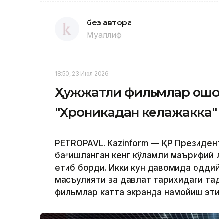
без автора
Муаллиф
18:50, 23 Июл 2026
Ҳужжатли фильмлар оқшо
"Хроникадан келажакка"
PETROPAVL. Кazinform — ҚР Президен
бағишланган кенг кўламли маърифий
етиб борди. Икки кун давомида оддий 
масъулияти ва давлат тарихидаги тақ
фильмлар катта экранда намойиш эти