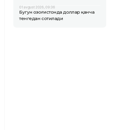
01 avgust 2026, 09:36
Бугун Қозоғистонда доллар қанча
тенгедан сотилади