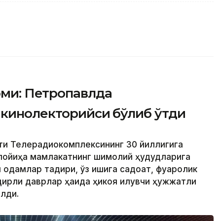
ми: Петропавлда
 кинолекторийси бўлиб ўтди
ти Телерадиокомплексининг 30 йиллигига
 лойиҳа мамлакатнинг шимолий ҳудудларига
одамлар тақдири, ўз ишига садоқат, фуқаролик
дирли даврлар ҳақида ҳикоя қилувчи ҳужжатли
лди.