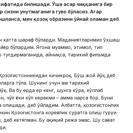
 сифатида билишади. Ўша асар чиққанига бир
р сизни унутмаганига гувоҳ бўласиз. Агар
бошланса, мен қозоқ образини ўйнай оламан деб
ун катта шараф бўларди. Маданиятларимиз ўхшаш
йёр бўлардим. Ягона муаммо, эҳтимол, тил
о туғдирмаганида, айниқса, тарихий фильмда
ди Қозоғистонникидан кичикроқ. Бўш жой йўқ деб
ларга тўла. Шунинг учун ҳам тарихий
қ. Ва бу ерда ер кенг, шунга кўра, кўплаб
, чўл ёки кўл керакми – ҳамма нарса бор. Буни
а олишади, деб ўйладим. Албатта, қозоғистонлик
кин Қозоғистонга кореялик суратга олиш гуруҳи
, деб кетяпман. Бу ҳақиқий режа эмас. Шу саёҳат
ди.