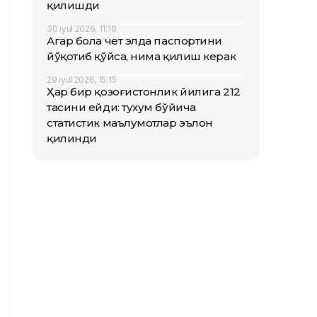
қилишди
30 iyul 2026, 11:10
Агар бола чет элда паспортини
йўқотиб қўйса, нима қилиш керак
29 iyul 2026, 15:15
Ҳар бир қозоғистонлик йилига 212
тасини ейди: тухум бўйича
статистик маълумотлар эълон
қилинди