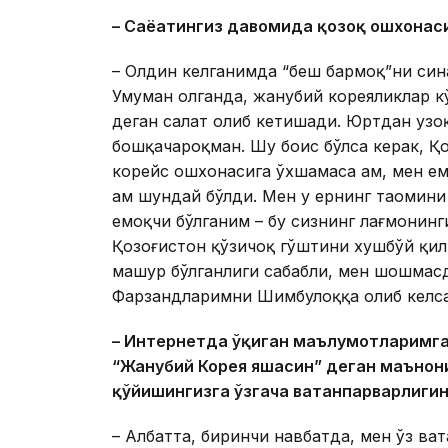
– Саёҳатингиз давомида қозоқ ошхонас
– Олдин келганимда “беш бармоқ”ни син
Умуман олганда, жанубий кореяликлар кў
деган салат олиб кетишади. Юртдан узоқ
бошқачароқман. Шу боис бўлса керак, Қ
корейс ошхонасига ўхшамаса ҳам, мен е
ҳам шундай бўлди. Мен у ернинг таомини
емоқчи бўлганим – бу сизнинг лағмонинг
Қозоғистон қўзичоқ гўштини хушбўй қи
машҳур бўлганлиги сабабли, мен шошмас
Фарзандларимни Шимбулоққа олиб келса
– Интернетда ўқиган маълумотларимга 
“Жанубий Корея
яшасин” деган
маънони
қўйишингизга ўзгача ватанпарварлигин
– Албатта, биринчи навбатда, мен ўз в