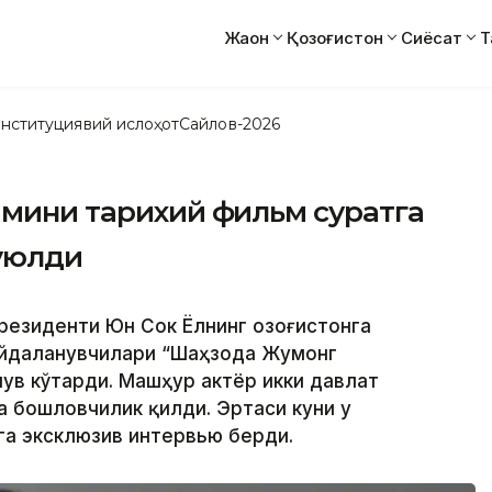
Жаҳон
Қозоғистон
Сиёсат
Т
нституциявий ислоҳот
Сайлов-2026
амини тарихий фильм суратга
туюлди
резиденти Юн Сок Ёлнинг Қозоғистонга
ойдаланувчилари “Шаҳзода Жумонг
шув кўтарди. Машҳур актёр икки давлат
а бошловчилик қилди. Эртаси куни у
а эксклюзив интервью берди.