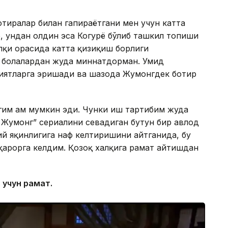
 хотиралар билан гапираётгани мен учун катта
, ундан олдин эса Когурё бўлиб ташкил топиши
алқи орасида катта қизиқиш борлиги
н болалардан жуда миннатдорман. Умид
иятларга эришади ва шаҳзода Жумонгдек ботир
гим ҳам мумкин эди. Чунки иш тартибим жуда
а Жумонг” сериалини севадиган бутун бир авлод
ий яқинлигига наф келтиришини айтганида, бу
арорга келдим. Қозоқ халқига раҳмат айтишдан
учун раҳмат.