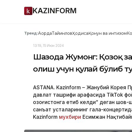
KAZINFORM
Ақорда
Тайинлов
Ҳодиса
Қонун ва интизом
Ко
Тренд:
13:19, 15 Июн 2024
Шаҳзода Жумонг: Қозоқ з
олиш учун қулай бўлиб 
ASTANA. Kazinform – Жанубий Корея П
давлат ташрифи арафасида TikTok ф
Қозоғистонга етиб келди” деган шов-
санъат усталарининг гала-концертид
Kazinform
мухбири
Есимжан Нақтибайг