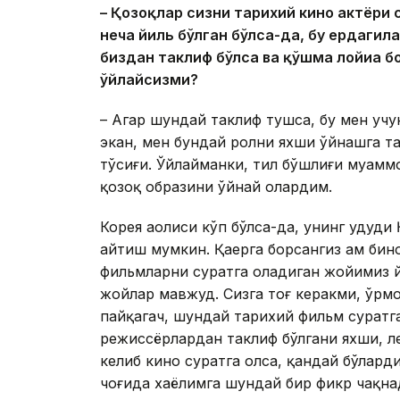
– Қозоқлар сизни тарихий кино актёри
неча йиль бўлган бўлса-да, бу ердагила
биздан таклиф бўлса ва қўшма лойиҳа 
ўйлайсизми?
– Агар шундай таклиф тушса, бу мен уч
экан, мен бундай ролни яхши ўйнашга та
тўсиғи. Ўйлайманки, тил бўшлиғи муамм
қозоқ образини ўйнай олардим.
Корея аҳолиси кўп бўлса-да, унинг ҳуду
айтиш мумкин. Қаерга борсангиз ҳам бино
фильмларни суратга оладиган жойимиз йў
жойлар мавжуд. Сизга тоғ керакми, ўрмон
пайқагач, шундай тарихий фильм суратг
режиссёрлардан таклиф бўлгани яхши, ле
келиб кино суратга олса, қандай бўларди
чоғида хаёлимга шундай бир фикр чақна