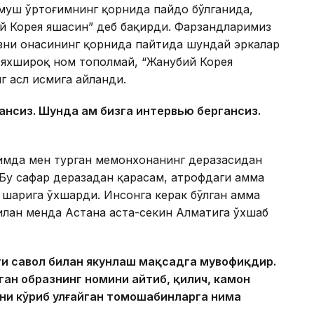
рмуш ўртоғимнинг қорнида пайдо бўлганида,
й Корея яшасин” деб бақирди. Фарзандларимиз
изни онасининг қорнида пайтида шундай эркалар
н яхшироқ ном тополмай, “Жанубий Корея
 асл исмига айланди.
ансиз. Шунда ҳам
бизга интерв
ью бергансиз.
нимда мен турган меҳмонхонанинг деразасидан
Бу сафар деразадан қарасам, атрофдаги ҳамма
 шаҳрига ўхшарди. Инсонга керак бўлган ҳамма
илан менда Астана аста-секин Алматига ўхшаб
аги савол билан якунлаш мақсадга мувофиқдир.
ган образнинг номини айтиб, қилич, камон
ни кўриб улғайган томошабинларга нима