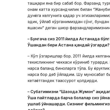
ташқари яна бир сабаб бор. Фарзанд ту
онам катта хурсандчилик билан “Жануби
дунёга келгунига қадар уч эгизакларим
эдик, ўйлаб кўрганимиздан сўнг, бунда
яшасин” деган шиор фарзандларимизнинг
– Бунгача сиз 2011 йилда
Астанада бўлг
Ўшандан бери Астана қандай ўзгарди?
– Кўп ўзгаришлар бор. 2011 йилда келга
текисликнинг чеккаси кўриниб турарди. 
нарса баланд биноларга тўла. Бу ёруғлик
нарса бор деб ўйладим. Шу муносабат б
кетаётгандек таассурот қолдирди.
– Суҳбатимизни “Шаҳзода Жумон” ҳақид
Ўша пайтларда барча болалар сиз ўйна
ушлаб ўйнашарди. Сизнинг фильмингиз