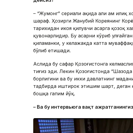
дейсиз?
– “Жумонг” сериали ҳақида ҳали ҳам илиқ
шараф. Ҳозирги Жанубий Кореянинг Корё
тарихидан ҳикоя қилувчи асарга қозоқ х
қувонарлидир. Бу асарни кўриб улғайга
қиламанки, у келажакда катта муваффақ
бўлиб етишади.
Аслида бу сафар Қозоғистонга келмасли
тиғиз эди. Лекин Қозоғистонда “Шаҳзод
борлигини ва бу икки давлатнинг мадан
тадбирда иштирок этишим шарт, деган қ
бошқа гапим йўқ.
– Ва бу интерв
ьюга вақт ажратганингиз 