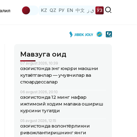
KZ
QZ
РУ
EN
中文
ق ز
ЎЗ
аҳлил
Мавзуга оид
07 avgust 2026, 10:39
Қозоғистонда энг юқори маошни
кутаётганлар — учувчилар ва
стюардессалар
06 avgust 2026, 20:10
Қозоғистонда 12 минг нафар
ижтимоий ходим малака ошириш
курсини тугатди
05 avgust 2026, 12:15
Қозоғистонда волонтёрликни
ривожлантиришнинг янги