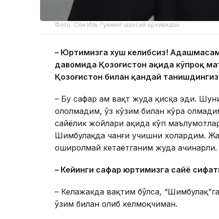
Фото: Сон Иль Гукнинг шахсий архивидан
– Юртимизга хуш келибсиз! Адашмасам,
давомида Қозоғистон ҳақида кўпроқ ма
Қозоғистон билан қандай танишдингиз
– Бу сафар ҳам вақт жуда қисқа эди. Шун
ололмадим, ўз кўзим билан кўра олмади
сайёҳлик жойлари ҳақида кўп маълумотла
Шимбулақда чанғи учишни хоҳлардим. Жа
оширолмай кетаётганим жуда ачинарли.
–
Кейинги сафар юртимизга сайёҳ сифа
– Келажакда вақтим бўлса, “Шимбулақ”г
ўзим билан олиб келмоқчиман.