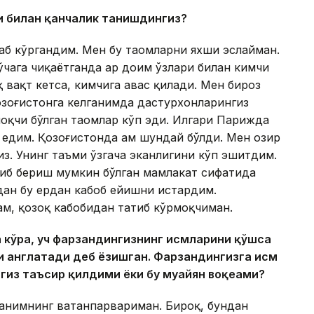
и билан қанчалик танишдингиз?
аб кўргандим. Мен бу таомларни яхши эслайман.
чага чиқаётганда ҳар доим ўзлари билан кимчи
 вақт кетса, кимчига ҳавас қилади. Мен бироз
озоғистонга келганимда дастурхонларингиз
моқчи бўлган таомлар кўп эди. Илгари Парижда
 едим. Қозоғистонда ҳам шундай бўлди. Мен ҳозир
из. Унинг таъми ўзгача эканлигини кўп эшитдим.
либ бериш мумкин бўлган мамлакат сифатида
дан бу ердан кабоб ейишни истардим.
м, қозоқ кабобидан татиб кўрмоқчиман.
кўра, уч фарзандингизнинг исм
ларини қўш
са
 англатади
деб ёзишган. Фарзандингизга исм
гиз таъсир қилдими ёки бу муайян воқеами?
атанимнинг ватанпарвариман. Бироқ, бундан