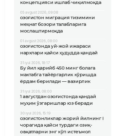
концепцияси ишлаб чиқилмоқда
05 avgust 2026, 09:08
Қозоғистон миграция тизимини
меҳнат бозори талабларига
мослаштирмоқда
01 avgust 2026, 08:00
Қозоғистонда уй-жой ижараси
нархлари қайси ҳудудда қандай
31 iyul 2026, 18:17
Бу йил қарийб 450 минг болага
мактабга тайёргарлик кўришда
ёрдам берилади — вазирлик
31 iyul 2026, 08:00
1 августдан Қозоғистонда қандай
муҳим ўзгаришлар юз беради
30 iyul 2026, 15:19
Қозоғистонликлар жорий йилнинг I
чорагида қайси турдаги озиқ-
овқатларни энг кўп истеъмол