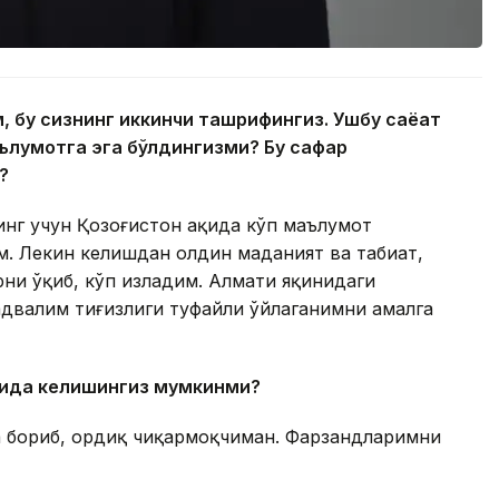
 бу сизнинг иккинчи ташрифингиз. Ушбу саёҳат
ълумотга эга бўл
дингизми? Бу сафар
?
инг учун Қозоғистон ҳақида кўп маълумот
м. Лекин келишдан олдин маданият ва табиат,
рни ўқиб, кўп изладим. Алмати яқинидаги
двалим тиғизлиги туфайли ўйлаганимни амалга
тида келишингиз мумкинми?
а бориб, ҳордиқ чиқармоқчиман. Фарзандларимни