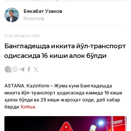
Бекабат Узаков
Муаллиф
11:36, 08 Август 2026
Бангладешда иккита йўл-транспорт
ҳодисасида 16 киши ҳалок бўлди
ASTANА. Кazinform – Жума куни Бангладешда
иккита йўл-транспорт ҳодисасида камида 16 киши
ҳалок бўлди ва 29 киши жароҳат олди, деб хабар
берди
Xinhua
.