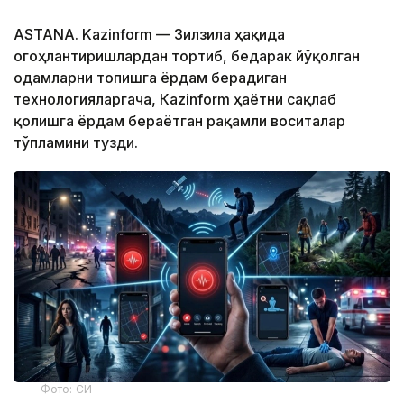
ASTANA. Kazinform — Зилзила ҳақида
огоҳлантиришлардан тортиб, бедарак йўқолган
одамларни топишга ёрдам берадиган
технологияларгача, Кazinform ҳаётни сақлаб
қолишга ёрдам бераётган рақамли воситалар
тўпламини тузди.
Фото: СИ