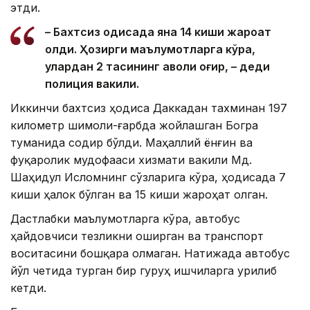
этди.
– Бахтсиз ҳодисада яна 14 киши жароҳат
олди. Ҳозирги маълумотларга кўра,
улардан 2 тасининг аҳволи оғир, – деди
полиция вакили.
Иккинчи бахтсиз ҳодиса Даккадан тахминан 197
километр шимоли-ғарбда жойлашган Богра
туманида содир бўлди. Маҳаллий ёнғин ва
фуқаролик мудофааси хизмати вакили Мд.
Шаҳидул Исломнинг сўзларига кўра, ҳодисада 7
киши ҳалок бўлган ва 15 киши жароҳат олган.
Дастлабки маълумотларга кўра, автобус
ҳайдовчиси тезликни оширган ва транспорт
воситасини бошқара олмаган. Натижада автобус
йўл четида турган бир гуруҳ ишчиларга урилиб
кетди.