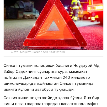
Фото: Мақсат Шағирбаев / Kazinform
Силхет тумани полицияси бошлиғи Чоудҳурй Мд
Забер Садекнинг сўзларига кўра, мамлакат
пойтахти Даккадан тахминан 240 километр
шимоли-шарқда жойлашган Силхет туманида
иккита йўловчи автобуси тўқнашди.
Саккиз киши воқеа жойида ҳалок бўлди. Яна бир
киши олган жароҳатларидан касалхонада вафот