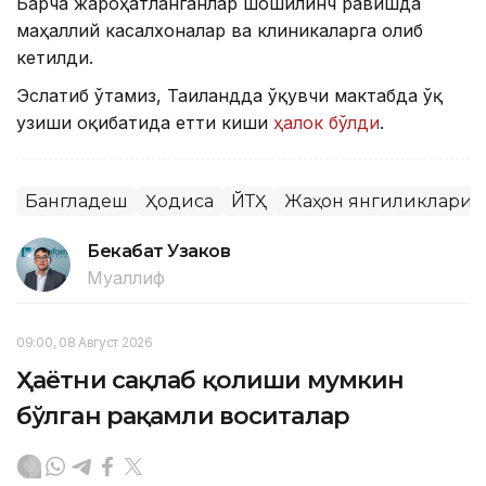
Барча жароҳатланганлар шошилинч равишда
маҳаллий касалхоналар ва клиникаларга олиб
кетилди.
Эслатиб ўтамиз, Таиландда ўқувчи мактабда ўқ
узиши оқибатида етти киши
ҳалок бўлди
.
Бангладеш
Ҳодиса
ЙТҲ
Жаҳон янгиликлари
Бекабат Узаков
Муаллиф
09:00, 08 Август 2026
Ҳаётни сақлаб қолиши мумкин
бўлган рақамли воситалар