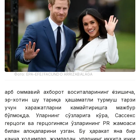
Фото: EPA-EFE/ FACUNDO ARRIZABALAGA
Ғарб оммавий ахборот воситаларининг ёзишича,
эр-хотин шу тариқа ҳашаматли турмуш тарзи
учун харажатларни камайтиришга мажбур
бўлмоқда. Уларнинг сўзларига кўра, Сассекс
герцоги ва герцогиняси ўзларининг PR жамоаси
билан алоқаларини узган. Бу ҳаракат яна бир
қанча ходимлар, жумладан, уларнинг иккита ички