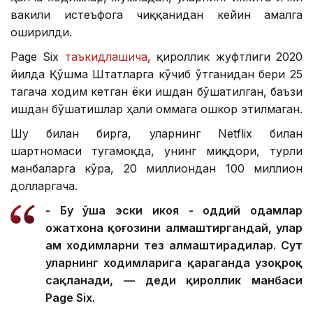
вакили истеъфога чиққанидан кейин амалга
оширилди.
Page Six
таъкидлашича
, қироллик жуфтлиги 2020
йилда Қўшма Штатларга кўчиб ўтганидан бери 25
тагача ходим кетган ёки ишдан бўшатилган, баъзи
ишдан бўшатишлар ҳали оммага ошкор этилмаган.
Шу билан бирга, уларнинг Netflix билан
шартномаси тугамоқда, унинг миқдори, турли
манбаларга кўра, 20 миллиондан 100 миллион
долларгача.
- Бу ўша эски ҳикоя - оддий одамлар
ҳожатхона қоғозини алмаштиргандай, улар
ҳам ходимларни тез алмаштирадилар. Сут
уларнинг ходимларига қараганда узоқроқ
сақланади, — деди қироллик манбаси
Page Six.