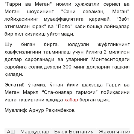
“Гарри ва Меган” номли ҳужжатли сериял ва
Меган шоусининг "Сени севаман, Меган"
лойиҳасининг муваффақиятига қарамай, "Забт
этилмаган юрак" ва "Поло" каби бошқа лойиҳалар
бир хил қизиқиш уйғотмади.
Шу билан бирга, юлдузли жуфтликнинг
хавфсизлигини таъминлаш учун йилига 2 миллион
доллар сарфланади ва уларнинг Монтеcитодаги
саройига солиқ деярли 300 минг долларни ташкил
қилади.
Эслатиб ўтамиз, ўтган йили шаҳзода Гарри ва
Меган Маркл “Ота-оналар тармоғи” лойиҳасини
ишга туширгани ҳақида
хабар
берган эдик.
Муаллиф: Арнур Раҳимбеков
АҚШ
Машҳурлар
Буюк Британия
Жаҳон янгил