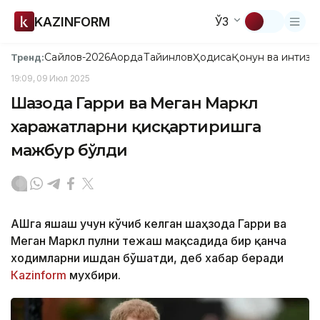
KAZINFORM
ЎЗ
Сайлов-2026
Ақорда
Тайинлов
Ҳодиса
Қонун ва интизо
Тренд:
19:09, 09 Июл 2025
Шаҳзода Гарри ва Меган Маркл
харажатларни қисқартиришга
мажбур бўлди
АҚШга яшаш учун кўчиб келган шаҳзода Гарри ва
Меган Маркл пулни тежаш мақсадида бир қанча
ходимларни ишдан бўшатди, деб хабар беради
Каzinform
мухбири.