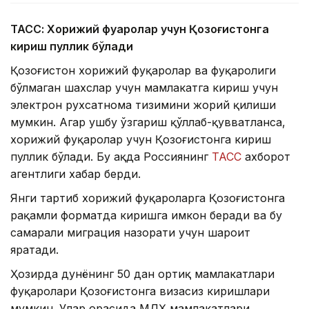
ТАСС: Хорижий фуқаролар учун Қозоғистонга
кириш пуллик бўлади
Қозоғистон хорижий фуқаролар ва фуқаролиги
бўлмаган шахслар учун мамлакатга кириш учун
электрон рухсатнома тизимини жорий қилиши
мумкин. Агар ушбу ўзгариш қўллаб-қувватланса,
хорижий фуқаролар учун Қозоғистонга кириш
пуллик бўлади. Бу ҳақда Россиянинг
ТАСС
ахборот
агентлиги хабар берди.
Янги тартиб хорижий фуқароларга Қозоғистонга
рақамли форматда киришга имкон беради ва бу
самарали миграция назорати учун шароит
яратади.
Ҳозирда дунёнинг 50 дан ортиқ мамлакатлари
фуқаролари Қозоғистонга визасиз киришлари
мумкин. Улар орасида МДҲ мамлакатлари