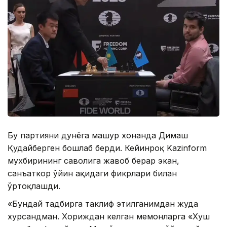
Бу партияни дунёга машҳур хонанда Димаш
Қудайберген бошлаб берди. Кейинроқ Kazinform
мухбирининг саволига жавоб берар экан,
санъаткор ўйин ҳақидаги фикрлари билан
ўртоқлашди.
«Бундай тадбирга таклиф этилганимдан жуда
хурсандман. Хориждан келган меҳмонларга «Хуш