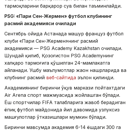
тармоқларини барқарор сув билан таъминлайди.
PSG: «Пари Сен-Жермен» футбол клубининг
расмий академияси очилади
Сентябрь ойида Астанада машҳур француз футбол
клуби «Пари Сен-Жермен»нинг расмий
академияси — PSG Academy Kazakhstan очилади.
Шундай қилиб, Қозоғистон PSG Academyнинг
халқаро тармоғига қўшилган 24-мамлакатга
айланади. Ушбу маълумотлар жаҳон нашрларида ва
клубнинг расмий
веб-сайтида
эълон қилинди.
Академиянинг биринчи ўқув маркази пойтахтдаги
Air Arena спорт мажмуасида жойлашган бўлади.
Ёш спортчилар FIFA талабларига жавоб берадиган
ёпиқ футбол майдонида йил давомида узлуксиз
машғулотлар ўтказишлари мумкин бўлади.
Биринчи мавсумда академия 6-14 ёшдаги 300 га