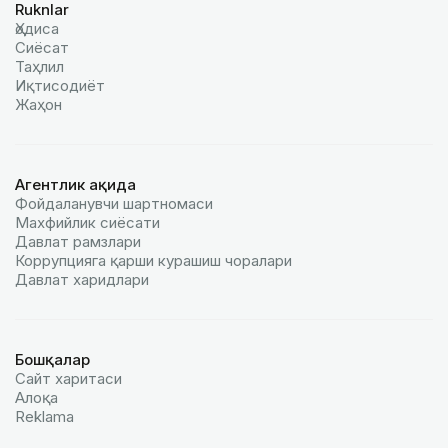
Ruknlar
Ҳодиса
Сиёсат
Таҳлил
Иқтисодиёт
Жаҳон
Агентлик ҳақида
Фойдаланувчи шартномаси
Махфийлик сиёсати
Давлат рамзлари
Коррупцияга қарши курашиш чоралари
Давлат харидлари
Бошқалар
Сайт харитаси
Алоқа
Reklamа