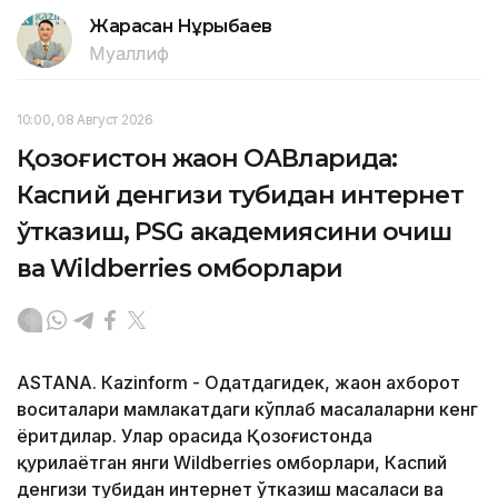
Жарасқан Нұрыбаев
Муаллиф
10:00, 08 Август 2026
Қозоғистон жаҳон ОАВларида:
Каспий денгизи тубидан интернет
ўтказиш, PSG академиясини очиш
ва Wildberries омборлари
ASTANА. Кazinform - Одатдагидек, жаҳон ахборот
воситалари мамлакатдаги кўплаб масалаларни кенг
ёритдилар. Улар орасида Қозоғистонда
қурилаётган янги Wildberries омборлари, Каспий
денгизи тубидан интернет ўтказиш масаласи ва