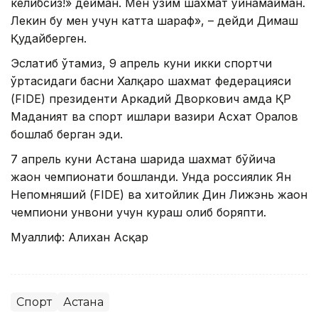
келибсиз!» дейман. Мен ўзим шахмат ўйнамайман.
Лекин бу мен учун катта шараф», – дейди Димаш
Қудайберген.
Эслатиб ўтамиз, 9 апрель куни икки спортчи
ўртасидаги баҳсни Халқаро шахмат федерацияси
(FIDE) президенти Аркадий Дворкович ҳамда ҚР
Маданият ва спорт ишлари вазири Асхат Оралов
бошлаб берган эди.
7 апрель куни Астана шаҳрида шахмат бўйича
жаҳон чемпионати бошланди. Унда россиялик Ян
Непомняший (FIDE) ва хитойлик Дин Лижэнь жаҳон
чемпиони унвони учун кураш олиб боряпти.
Муаллиф: Алихан Асқар
Спорт
Астана