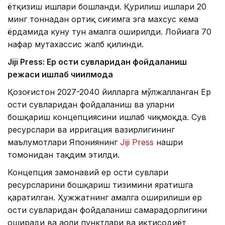
ётқизиш ишлари бошланди. Қурилиш ишлари 20
минг тоннадан ортиқ сиғимга эга махсус кема
ёрдамида куну тун амалга оширилди. Лойиҳага 70
нафар мутахассис жалб қилинди.
Jiji Press: Ер ости сувларидан фойдаланиш
режаси ишлаб чиқилмоқда
Қозоғистон 2027-2040 йилларга мўлжалланган Ер
ости сувларидан фойдаланиш ва уларни
бошқариш концепциясини ишлаб чиқмоқда. Сув
ресурслари ва ирригация вазирлигининг
маълумотлари Япониянинг
Jiji Press
нашри
томонидан тақдим этилди.
Концепция замонавий ер ости сувлари
ресурсларини бошқариш тизимини яратишга
қаратилган. Ҳужжатнинг амалга оширилиши ер
ости сувларидан фойдаланиш самарадорлигини
оширади ва аҳоли пунктлари ва иқтисодиёт