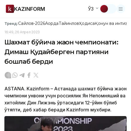
KAZINFORM
ЎЗ
Сайлов-2026
Ақорда
Тайинлов
Ҳодиса
Қонун ва интизо
Тренд:
16:49, 26 Апрел 2023
Шахмат бўйича жаҳон чемпионати:
Димаш Қудайберген партияни
бошлаб берди
ASTANA. Kazinform – Астанада шахмат бўйича жаҳон
чемпиони унвони учун россиялик Ян Непомняший ва
хитойлик Дин Лижэнь ўртасидаги 12-ўйин бўлиб
ўтяпти, деб хабар беради Kazinform мухбири.