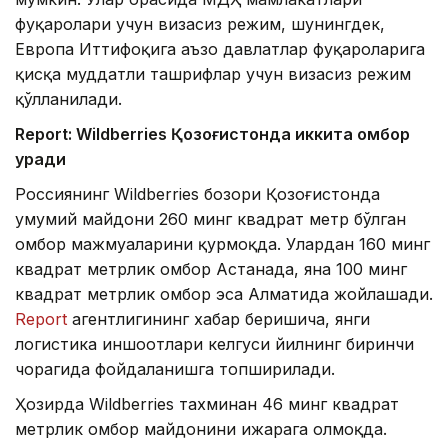
фуқаролари учун визасиз режим, шунингдек,
Европа Иттифоқига аъзо давлатлар фуқароларига
қисқа муддатли ташрифлар учун визасиз режим
қўлланилади.
Report: Wildberries Қозоғистонда иккита омбор
қуради
Россиянинг Wildberries бозори Қозоғистонда
умумий майдони 260 минг квадрат метр бўлган
омбор мажмуаларини қурмоқда. Улардан 160 минг
квадрат метрлик омбор Астанада, яна 100 минг
квадрат метрлик омбор эса Алматида жойлашади.
Report
агентлигининг хабар беришича, янги
логистика иншоотлари келгуси йилнинг биринчи
чорагида фойдаланишга топширилади.
Ҳозирда Wildberries тахминан 46 минг квадрат
метрлик омбор майдонини ижарага олмоқда.