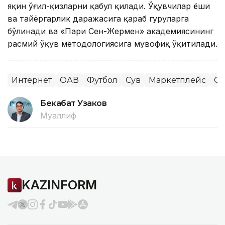
яқин ўғил-қизларни қабул қилади. Ўқувчилар ёши
ва тайёргарлик даражасига қараб гуруҳларга
бўлинади ва «Пари Сен-Жермен» академиясининг
расмий ўқув методологиясига мувофиқ ўқитилади.
Интернет
ОАВ
Футбол
Сув
Маркетплейс
Сп
Бекабат Узаков
Муаллиф
KAZINFORM