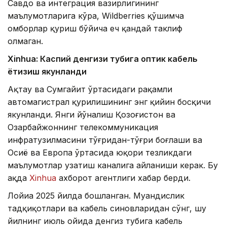
Савдо ва интеграция вазирлигининг
маълумотларига кўра, Wildberries қўшимча
омборлар қуриш бўйича ҳеч қандай таклиф
олмаган.
Xinhuа: Каспий денгизи тубига оптик кабель
ётқизиш якунланди
Ақтау ва Сумгайит ўртасидаги рақамли
автомагистрал қурилишининг энг қийин босқичи
якунланди. Янги йўналиш Қозоғистон ва
Озарбайжоннинг телекоммуникация
инфратузилмасини тўғридан-тўғри боғлаши ва
Осиё ва Европа ўртасида юқори тезликдаги
маълумотлар узатиш каналига айланиши керак. Бу
ҳақда
Xinhua
ахборот агентлиги хабар берди.
Лойиҳа 2025 йилда бошланган. Муҳандислик
тадқиқотлари ва кабель синовларидан сўнг, шу
йилнинг июль ойида денгиз тубига кабель