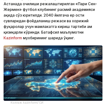
Астанада очилиши режалаштирилган «Пари Сен-
Жермен» футбол клубининг расмий академияси
ҳақида сўз юритилди. 2040 йилгача ер ости
сувларидан фойдаланиш режаси ва хорижий
фуқаролар учун мамлакатга кириш тартиби ҳам
қизиқарли кўринди. Батафсил маълумотни
Кazinform
мухбирининг шарҳида ўқинг.
Коллаж: kazinform/ СИ