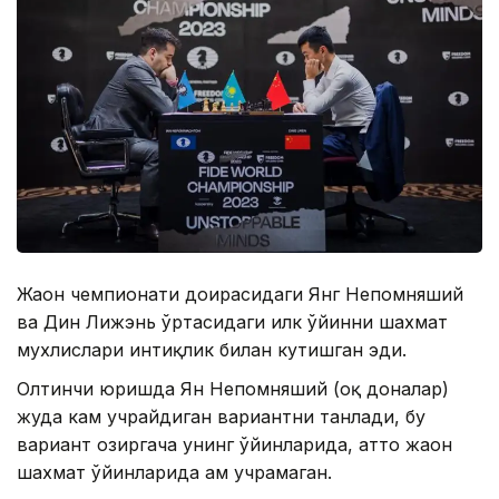
Жаҳон чемпионати доирасидаги Янг Непомняший
ва Дин Лижэнь ўртасидаги илк ўйинни шахмат
мухлислари интиқлик билан кутишган эди.
Олтинчи юришда Ян Непомняший (оқ доналар)
жуда кам учрайдиган вариантни танлади, бу
вариант ҳозиргача унинг ўйинларида, ҳатто жаҳон
шахмат ўйинларида ҳам учрамаган.