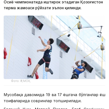
Осиё чемпионатида иштирок этадиган Қозоғистон
терма жамоаси рўйхати эълон қилинди.
Фото: ҚР МОҚ
Мусобақа давомида 19 ва 17 ёшгача бўлганлар ёш
тоифаларида совринлар топширилади.