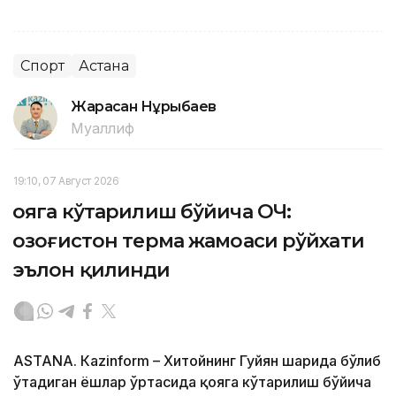
Спорт
Астана
Жарасқан Нұрыбаев
Муаллиф
19:10, 07 Август 2026
Қояга кўтарилиш бўйича ОЧ:
Қозоғистон терма жамоаси рўйхати
эълон қилинди
ASTANА. Кazinform – Хитойнинг Гуйян шаҳрида бўлиб
ўтадиган ёшлар ўртасида қояга кўтарилиш бўйича