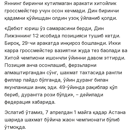
Яннинг биринчи кутилмаган ҳаракати хитойлик
гроссмейстер учун осон кечмади. Дин биринчи
қадамни қўйишдан олдин узоқ ўйланиб қолди.
«Дебют юриш ўз самарасини берди, Дин
Лижэннинг 1:2 ҳисобида позицияси тушиб кетди.
Бироқ, 29-чи ҳаракатда инқироз бошланди. Икки
карра гроссмейстер вазиятни жуда тез баҳолади ва
Хитой чемпиони ишончли ўйинни давом эттирди.
Позиция анча осонлашиб, ферзьларни
алмаштиргандан сўнг, шахмат тахтасида рангли
филлар пайдо бўлганда, ўйин дуранг билан
якунланиши аниқ эди. 49-ўйинда рақиблар қўл
бериб, дурангга рози бўлди», – дейилади
федерация хабарида.
Эслатиб ўтамиз, 7 апрелдан 1 майга қадар Астана
шаҳрида шахмат бўйича жаҳон чемпионати бўлиб
ўтмоқда.