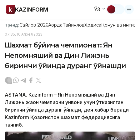
KAZINFORM
ЎЗ
Сайлов-2026
Ақорда
Тайинлов
Ҳодиса
Қонун ва интизо
Тренд:
07:35, 10 Апрел 2023
Шахмат бўйича чемпионат: Ян
Непомняший ва Дин Лижэнь
биринчи ўйинда дуранг ўйнашди
ASTANA. Kazinform – Ян Непомняший ва Дин
Лижэнь жаҳон чемпиони унвони учун ўтказилган
биринчи ўйинда дуранг ўйнади, дея хабар беради
Kazinform Қозоғистон шахмат федерациясига
таяниб.