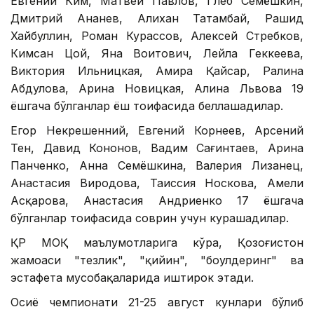
Евгений Ким, Матвей Павлов, Глеб Семёшкин,
Дмитрий Ананев, Алихан Татамбай, Рашид
Хайбуллин, Роман Курассов, Алексей Стребков,
Кимсан Цой, Яна Воитович, Лейла Геккеева,
Виктория Ильницкая, Амира Қайсар, Ралина
Абдулова, Арина Новицкая, Алина Львова 19
ёшгача бўлганлар ёш тоифасида беллашадилар.
Егор Некрешенний, Евгений Корнеев, Арсений
Тен, Давид Кононов, Вадим Сағинтаев, Арина
Панченко, Анна Семёшкина, Валерия Лизанец,
Анастасия Виродова, Таиссия Носкова, Амели
Асқарова, Анастасия Андриенко 17 ёшгача
бўлганлар тоифасида соврин учун курашадилар.
ҚР МОҚ маълумотларига кўра, Қозоғистон
жамоаси "тезлик", "қийин", "боулдеринг" ва
эстафета мусобақаларида иштирок этади.
Осиё чемпионати 21-25 август кунлари бўлиб