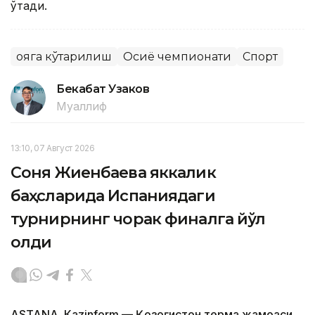
ўтади.
Қояга кўтарилиш
Осиё чемпионати
Спорт
Бекабат Узаков
Муаллиф
13:10, 07 Август 2026
Соня Жиенбаева яккалик
баҳсларида Испаниядаги
турнирнинг чорак финалга йўл
олди
ASTANА. Кazinform — Қозоғистон терма жамоаси