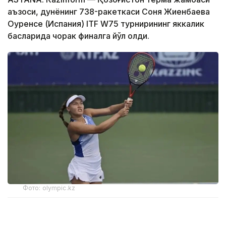
аъзоси, дунёнинг 738-ракеткаси Соня Жиенбаева
Оуренсе (Испания) ITF W75 турнирининг яккалик
баҳсларида чорак финалга йўл олди.
Фото: olympic.kz
Иккинчи босқичда қозоғистонлик теннисчи