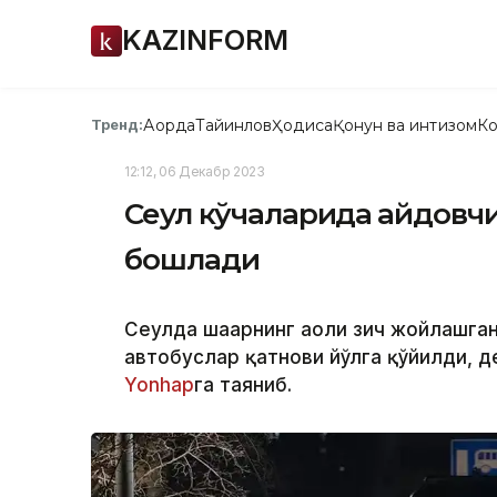
KAZINFORM
Ақорда
Тайинлов
Ҳодиса
Қонун ва интизом
Ко
Тренд:
12:12, 06 Декабр 2023
Сеул кўчаларида ҳайдовчи
бошлади
Сеулда шаҳарнинг аҳоли зич жойлашган
автобуслар қатнови йўлга қўйилди, 
Yonhap
га таяниб.