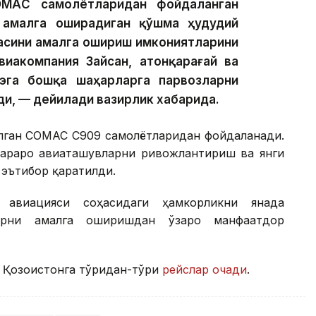
ОМАC самолётларидан фойдаланган
 амалга оширадиган қўшма ҳудудий
асини амалга ошириш имкониятларини
иакомпания Зайсан, Қатонқарағай ва
эга бошқа шаҳарларга парвозларни
и, — дейилади вазирлик хабарида.
рилган COMAC C909 самолётларидан фойдаланади.
араро авиаташувларни ривожлантириш ва янги
эътибор қаратилди.
 авиацияси соҳасидаги ҳамкорликни янада
арни амалга оширишдан ўзаро манфаатдор
Қозоғистонга тўғридан-тўғри
рейслар очади
.