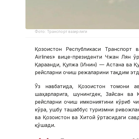
Фото: Транспорт вазирлиги
Қозоғистон Республикаси Транспорт в
Airlines» вице-президенти Чжан Лян 
Қарағанди, Қулжа (Инин) — Астана ва 
рейсларни очиш режаларини тақдим этд
Ўз навбатида, Қозоғистон томони а
шаҳарларига, шунингдек, Зайсан ва Қ
рейсларни очиш имкониятини кўриб чи
кўра, ушбу ташаббус туризмни ривожла
ва Қозоғистон ва Хитой ўртасидаги са
қўшади.