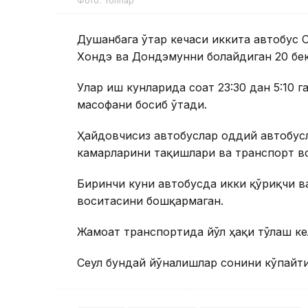
Фото: Yonhap
Душанбага ўтар кечаси иккита автобус 
Хондэ ва Дондэмунни боғлайдиган 20 бе
Улар иш кунларида соат 23:30 дан 5:10 г
масофани босиб ўтади.
Ҳайдовчисиз автобуслар оддий автобусл
камарларини тақишлари ва транспорт в
Биринчи куни автобусда икки қўриқчи в
воситасини бошқармаган.
Жамоат транспортида йўл ҳақи тўлаш к
Сеул бундай йўналишлар сонини кўпай