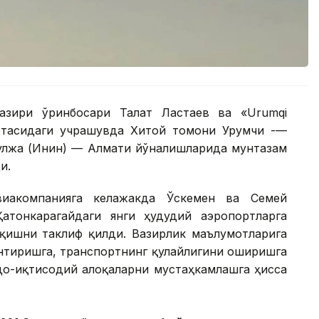
азири ўринбосари Талғат Ластаев ва «Urumqi
ўртасидаги учрашувда Хитой томони Урумчи -—
Қулжа (Инин) — Алмати йўналишларида мунтазам
и.
виакомпанияга келажакда Ўскемен ва Семей
атонкарагайдаги янги ҳудудий аэропортларга
қишни таклиф қилди. Вазирлик маълумотларига
нтиришга, транспортнинг қулайлигини оширишга
вдо-иқтисодий алоқаларни мустаҳкамлашга ҳисса