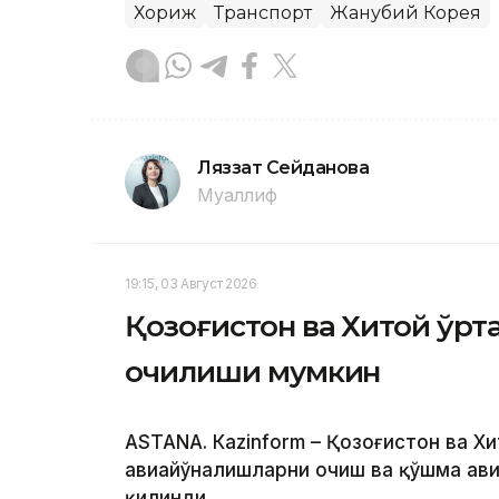
Хориж
Транспорт
Жанубий Корея
Ляззат Сейданова
Муаллиф
19:15, 03 Август 2026
Қозоғистон ва Хитой ўр
очилиши мумкин
ASTANА. Кazinform – Қозоғистон ва Хи
авиайўналишларни очиш ва қўшма ави
қилинди.