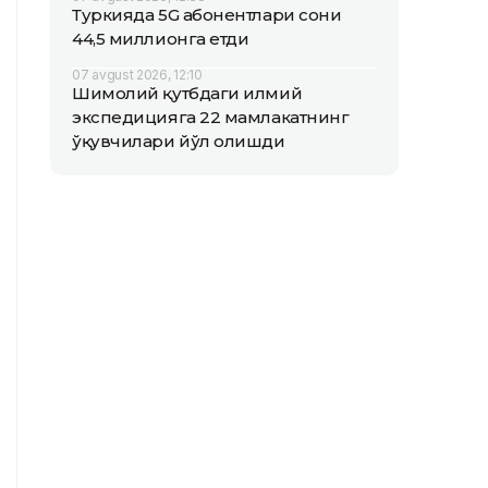
Туркияда 5G абонентлари сони
44,5 миллионга етди
07 avgust 2026, 12:10
Шимолий қутбдаги илмий
экспедицияга 22 мамлакатнинг
ўқувчилари йўл олишди