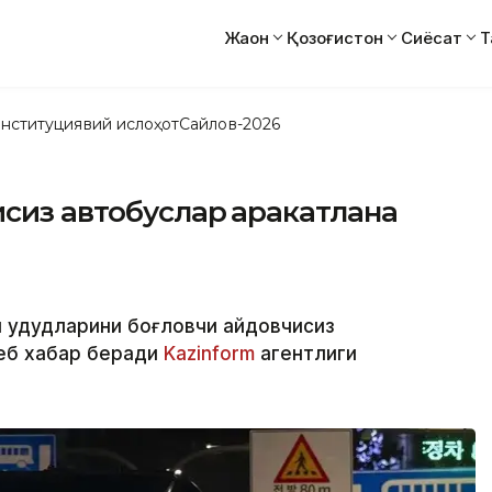
Жаҳон
Қозоғистон
Сиёсат
Т
нституциявий ислоҳот
Сайлов-2026
сиз автобуслар ҳаракатлана
 ҳудудларини боғловчи ҳайдовчисиз
деб хабар беради
Kazinform
агентлиги