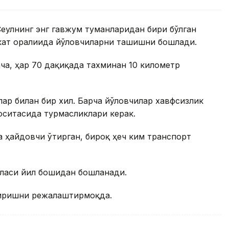
Сеулнинг энг гавжум туманларидан бири бўлган
кат оралиғида йўловчиларни ташишни бошлади.
ача, ҳар 70 дақиқада тахминан 10 километр
ар билан бир хил. Барча йўловчилар хавфсизлик
оситасида турмасликлари керак.
а ҳайдовчи ўтирган, бироқ ҳеч ким транспорт
еласи йил бошидан бошланади.
тиришни режалаштирмоқда.