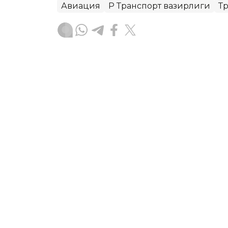
Авиация
ҚР Транспорт вазирлиги
Т
Бекабат Узаков
Муаллиф
12:15, 24 Июл 2026
Манғистауда қайта ишла
ASTANА. Кazinform — Манғистау вилоя
триллион тенгелик маҳсулот ишлаб чи
ҳақда Ҳукумат матбуот хизмати хабар