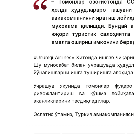
– Томонлар Қозоғистонда C
ҳолда ҳудудлараро ташувни
авиакомпанияни яратиш лойиҳ
муҳокама қилишди. Бундай ав
юқори туристик салоҳиятга 
амалга ошириш имконини берад
«Urumqi Airlines» Хитойда ишлаб чиқа
Шу муносабат билан учрашувда ҳудудл
йўналишларни ишга туширишга алоҳида 
Учрашув якунида томонлар фуқаро
ривожлантириш ва қўшма лойиҳал
эканликларини тасдиқладилар.
Эслатиб ўтамиз, Туркия авиакомпанияси 