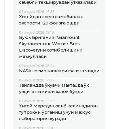
сабабли текширувдан ўтказилади
07 avgust 2026, 18:38
Хитойдан электромобиллар
экспорти 120 фоизга ошди
07 avgust 2026, 18:10
Буюк Британия Paramount
Skydanceнинг Warner Bros.
Discoveryни сотиб олишини
маъқуллади
07 avgust 2026, 16:34
NASA космонавтлари фазога чиқди
07 avgust 2026, 14:37
Таиландда ўқувчи мактабда ўқ
узди: етти киши ҳалок бўлди
07 avgust 2026, 13:39
Хитой Марсдан олиб келинадиган
тупроқни ўрганиш учун махсус
лаборатория қуради
07 avgust 2026, 12:38