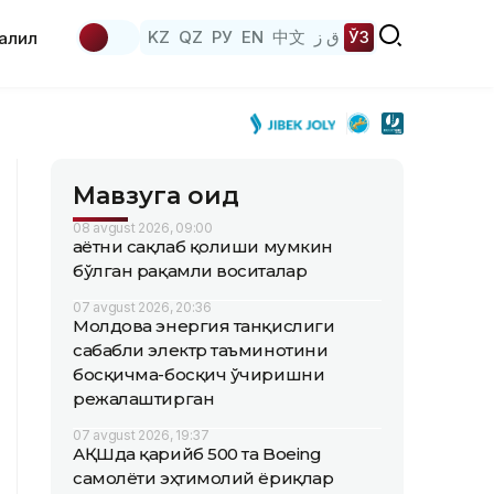
KZ
QZ
РУ
EN
中文
ق ز
ЎЗ
аҳлил
Мавзуга оид
08 avgust 2026, 09:00
Ҳаётни сақлаб қолиши мумкин
бўлган рақамли воситалар
07 avgust 2026, 20:36
Молдова энергия танқислиги
сабабли электр таъминотини
босқичма-босқич ўчиришни
режалаштирган
07 avgust 2026, 19:37
АҚШда қарийб 500 та Boeing
самолёти эҳтимолий ёриқлар