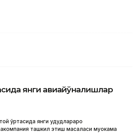
тасида янги авиайўналишлар
той ўртасида янги ҳудудлараро
акомпания ташкил этиш масаласи муҳокама