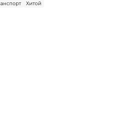
ранспорт
Хитой
ш саноати 39% га ўсди
ти саноат корхоналари йил бошидан бери 2,1
қардилар, бу 3,6% реал ўсишни кўрсатди. Бу
 берди.