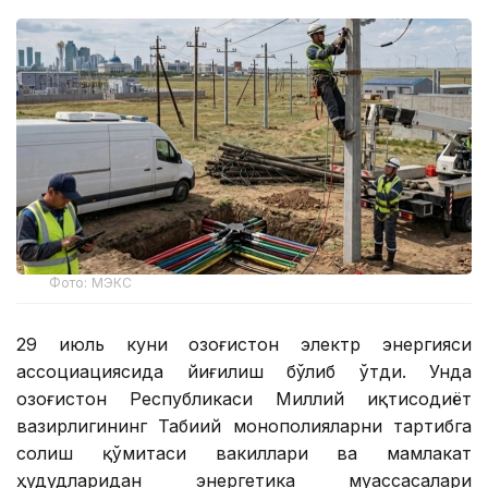
Фото: МЭКС
29 июль куни Қозоғистон электр энергияси
ассоциациясида йиғилиш бўлиб ўтди. Унда
Қозоғистон Республикаси Миллий иқтисодиёт
вазирлигининг Табиий монополияларни тартибга
солиш қўмитаси вакиллари ва мамлакат
ҳудудларидан энергетика муассасалари