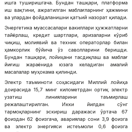
ишга туширишгача. Бундан ташқари, платформа
иш вақтини, ажратилган маблағларнинг ҳажмини
ва улардан фойдаланишни қатъий назорат қилади.
Энергетика муассасалари вакиллари ҳужжатларни
тайёрлаш, кредит шартлари, аризаларни кўриб
чиқиш, молиявий ва техник операторлар билан
ҳамкорлик бўйича ўз саволларини беришди.
Бундан ташқари, лойиҳани тасдиқлаш ва маблағ
йиғиш жараёнида юзага келадиган амалий
масалалар муҳокама қилинди.
Электр таъминоти соҳасидаги Миллий лойиҳа
доирасида 15,7 минг километрдан ортиқ электр
узатиш линияларини таъмирлаш
режалаштирилган. Икки йилдан сўнг
тармоқларнинг эскириш даражаси ўртача 67
фоиздан 62 фоизгача, авариялар сони 3,9 фоизга
ва электр энергияси истеъмоли 0,6 фоизга