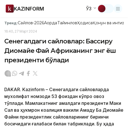
KAZINFORM
ЎЗ
Сайлов-2026
Ақорда
Тайинлов
Ҳодиса
Қонун ва интизо
Тренд:
16:40, 27 Март 2024
Сенегалдаги сайловлар: Бассиру
Диомайе Фай Африканинг энг ёш
президенти бўлади
DAKAR. Kazinform – Сенегалдаги сайловларда
мухолифат номзоди 53 фоиздан кўпроқ овоз
тўплади. Мамлакатнинг амалдаги президенти Маки
Сал ва ҳукмрон коалиция вакили Амаду Ба Диомайе
Файни президентлик сайловларининг биринчи
босқичидаги ғалабаси билан табриклади. Бу ҳақда