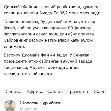
Диомайе Файнинг асосий рақобатчиси, ҳукмрон
коалиция вакили Амаду Ба 36,2 фоиз овоз олди.
Таъкидланишича, бу дастлабки маълумотлар
бўлиб, сайлов участкаларининг 90 фоизида
бюллетенларни санаб чиқишдан сўнг олинган.
Сайловнинг расмий натижалари ҳали эълон
қилинмади.
Бассиру Диомайе Фай 44 ёшда. У Сенегал
президенти этиб сайлангани якуний тарзда
тасдиқланса, Африка тарихида энг ёш
президентига айланади.
Сенегал
Африка
Сайлов
Президент
Жаҳон я
Жарасқан Нұрыбаев
Муаллиф