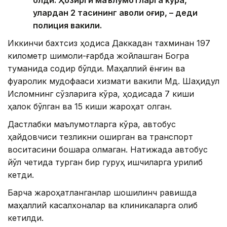
улардан 2 тасининг аҳволи оғир, – деди
полиция вакили.
Иккинчи бахтсиз ҳодиса Даккадан тахминан 197
километр шимоли-ғарбда жойлашган Богра
туманида содир бўлди. Маҳаллий ёнғин ва
фуқаролик мудофааси хизмати вакили Мд. Шаҳидул
Исломнинг сўзларига кўра, ҳодисада 7 киши
ҳалок бўлган ва 15 киши жароҳат олган.
Дастлабки маълумотларга кўра, автобус
ҳайдовчиси тезликни оширган ва транспорт
воситасини бошқара олмаган. Натижада автобус
йўл четида турган бир гуруҳ ишчиларга урилиб
кетди.
Барча жароҳатланганлар шошилинч равишда
маҳаллий касалхоналар ва клиникаларга олиб
кетилди.