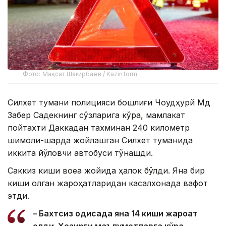
Фото: Мақсат Шағирбаев / Kazinform
Силхет тумани полицияси бошлиғи Чоудҳурй Мд
Забер Садекнинг сўзларига кўра, мамлакат
пойтахти Даккадан тахминан 240 километр
шимоли-шарқда жойлашган Силхет туманида
иккита йўловчи автобуси тўқнашди.
Саккиз киши воқеа жойида ҳалок бўлди. Яна бир
киши олган жароҳатларидан касалхонада вафот
этди.
– Бахтсиз ҳодисада яна 14 киши жароҳат
олди. Ҳозирги маълумотларга кўра,