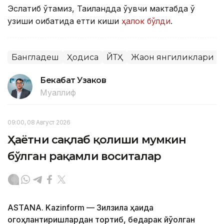
Эслатиб ўтамиз, Таиландда ўқувчи мактабда ўқ
узиши оқибатида етти киши
ҳалок бўлди
.
Бангладеш
Ҳодиса
ЙТҲ
Жаҳон янгиликлари
Бекабат Узаков
Муаллиф
09:00, 08 Август 2026
Ҳаётни сақлаб қолиши мумкин
бўлган рақамли воситалар
ASTANA. Kazinform — Зилзила ҳақида
огоҳлантиришлардан тортиб, бедарак йўқолган