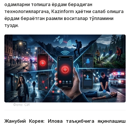
одамларни топишга ёрдам берадиган
технологияларгача, Кazinform ҳаётни сақлаб қолишга
ёрдам бераётган рақамли воситалар тўпламини
тузди.
Фото: СИ
Жанубий Корея: Илова таъқибчига яқинлашиш
ҳақида огоҳлантиради