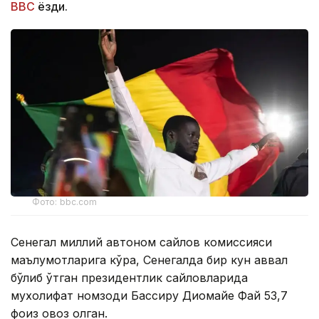
ВВС
ёзди.
Фото: bbc.com
Сенегал миллий автоном сайлов комиссияси
маълумотларига кўра, Сенегалда бир кун аввал
бўлиб ўтган президентлик сайловларида
мухолифат номзоди Бассиру Диомайе Фай 53,7
фоиз овоз олган.