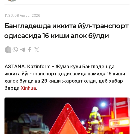
11:36, 08 Август 2026
Бангладешда иккита йўл-транспорт
ҳодисасида 16 киши ҳалок бўлди
ASTANА. Кazinform – Жума куни Бангладешда
иккита йўл-транспорт ҳодисасида камида 16 киши
ҳалок бўлди ва 29 киши жароҳат олди, деб хабар
берди
Xinhua
.