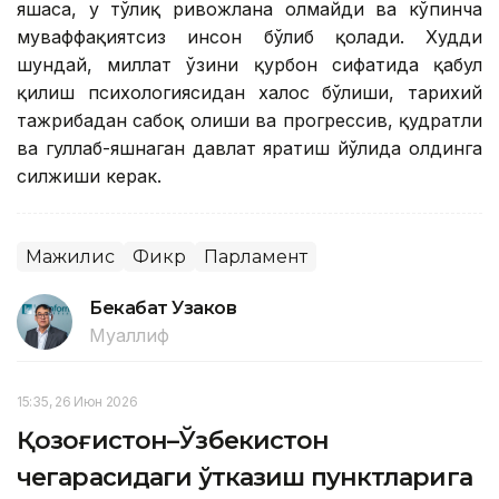
яшаса, у тўлиқ ривожлана олмайди ва кўпинча
муваффақиятсиз инсон бўлиб қолади. Худди
шундай, миллат ўзини қурбон сифатида қабул
қилиш психологиясидан халос бўлиши, тарихий
тажрибадан сабоқ олиши ва прогрессив, қудратли
ва гуллаб-яшнаган давлат яратиш йўлида олдинга
силжиши керак.
Мажилис
Фикр
Парламент
Бекабат Узаков
Муаллиф
15:35, 26 Июн 2026
Қозоғистон–Ўзбекистон
чегарасидаги ўтказиш пунктларига