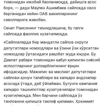
томонидан ижобий баҳоланмоқда, дейишга асос
бор», — деди Маулен Ашимбаев сайловда овоз
берганидан кейин ОАВ вакилларининг
саволларига жавобан.
Сенат Раисининг таъкидлашича, бу галги
сайловда фаоллик кузатилмоқда.
«Сайловларда бир мандатли сайлов округи
депутатлари номзодлари ва ўзини ўзи кўрсатган
номзодлар ўртасидаги рақобат жуда юқори. Бу
Давлат раҳбари томонидан қабул қилинган сиёсий
ислоҳотларнинг долзарблигининг ёрқин
ифодасидир. Мажилис ва маслиҳат депутатлари
сайлови қонун талаблари ва халқаро андозалар
асосида ўтади, деб ўйлайман. Бугунги кампания
халқаро ташкилотлар кузатувчилари томонидан
кузатилмоқда. Мен барчани сайловда ўз
танловини қилишга таклиф қиламан. Ҳокимият