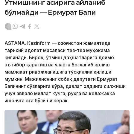
Ўтмишнинг асирига айланиб
бўлмайди — Ермурат Бапи
ASTANА. Кazinform — Қозоғистон жамиятида
тарихий адолат масаласи тез-тез муҳокама
қилинади. Бироқ, ўтмиш даҳшатларига доимо
эътибор қаратиш ва уларга боғланиб қолиш
мамлакат ривожланишига тўсқинлик қилиши
мумкин. Мажилиснинг собиқ депутати Ермурат
Бапининг сўзларига кўра, давлат олдинга силжиши
учун аввало миллат кучга, руҳга ва келажакка
ишончга эга бўлиши керак.