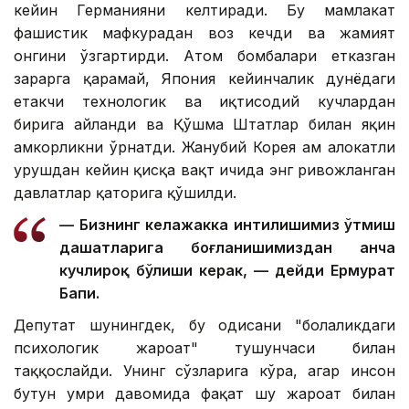
кейин Германияни келтиради. Бу мамлакат
фашистик мафкурадан воз кечди ва жамият
онгини ўзгартирди. Атом бомбалари етказган
зарарга қарамай, Япония кейинчалик дунёдаги
етакчи технологик ва иқтисодий кучлардан
бирига айланди ва Қўшма Штатлар билан яқин
ҳамкорликни ўрнатди. Жанубий Корея ҳам ҳалокатли
урушдан кейин қисқа вақт ичида энг ривожланган
давлатлар қаторига қўшилди.
— Бизнинг келажакка интилишимиз ўтмиш
даҳшатларига боғланишимиздан анча
кучлироқ бўлиши керак, — дейди Ермурат
Бапи.
Депутат шунингдек, бу ҳодисани "болаликдаги
психологик жароҳат" тушунчаси билан
таққослайди. Унинг сўзларига кўра, агар инсон
бутун умри давомида фақат шу жароҳат билан