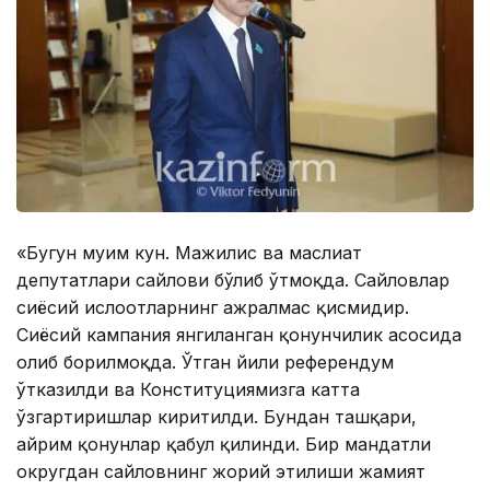
«Бугун муҳим кун. Мажилис ва маслиҳат
депутатлари сайлови бўлиб ўтмоқда. Сайловлар
сиёсий ислоҳотларнинг ажралмас қисмидир.
Сиёсий кампания янгиланган қонунчилик асосида
олиб борилмоқда. Ўтган йили референдум
ўтказилди ва Конституциямизга катта
ўзгартиришлар киритилди. Бундан ташқари,
айрим қонунлар қабул қилинди. Бир мандатли
округдан сайловнинг жорий этилиши жамият