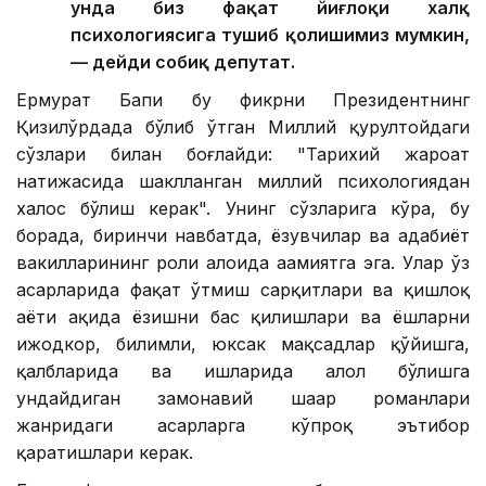
унда биз фақат йиғлоқи халқ
психологиясига тушиб қолишимиз мумкин,
— дейди собиқ депутат.
Ермурат Бапи бу фикрни Президентнинг
Қизилўрдада бўлиб ўтган Миллий қурултойдаги
сўзлари билан боғлайди: "Тарихий жароҳат
натижасида шаклланган миллий психологиядан
халос бўлиш керак". Унинг сўзларига кўра, бу
борада, биринчи навбатда, ёзувчилар ва адабиёт
вакилларининг роли алоҳида аҳамиятга эга. Улар ўз
асарларида фақат ўтмиш сарқитлари ва қишлоқ
ҳаёти ҳақида ёзишни бас қилишлари ва ёшларни
ижодкор, билимли, юксак мақсадлар қўйишга,
қалбларида ва ишларида ҳалол бўлишга
ундайдиган замонавий шаҳар романлари
жанридаги асарларга кўпроқ эътибор
қаратишлари керак.