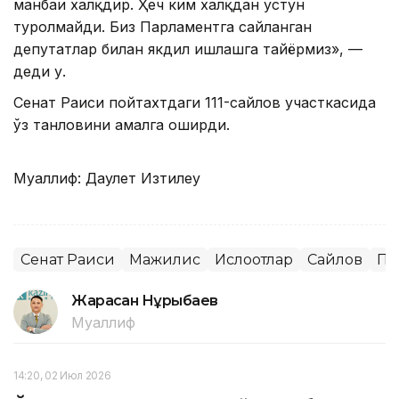
манбаи халқдир. Ҳеч ким халқдан устун
туролмайди. Биз Парламентга сайланган
депутатлар билан якдил ишлашга тайёрмиз», —
деди у.
Сенат Раиси пойтахтдаги 111-сайлов участкасида
ўз танловини амалга оширди.
Муаллиф: Даулет Изтилеу
Сенат Раиси
Мажилис
Ислоҳотлар
Сайлов
Па
Жарасқан Нұрыбаев
Муаллиф
14:20, 02 Июл 2026