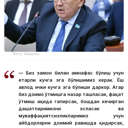
Фото: Мажилис
— Биз замон билан ҳамнафас бўлиш учун
етарли кучга эга бўлишимиз керак. Ёш
авлод ички кучга эга бўлиши даркор. Агар
биз доимо ўтмишга назар ташласак, фақат
ўтмиш ҳақида гапирсак, бошдан кечирган
даҳшатларимизни эсласак ва
муваффақиятсизликларимиз учун
айбдорларни доимий равишда қидирсак,