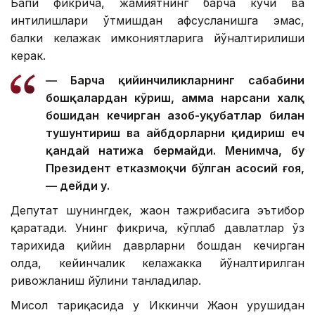
Бапи фикрича, жамиятнинг барча кучи ва
интилишлари ўтмишдан афсусланишга эмас,
балки келажак имкониятларига йўналтирилиши
керак.
— Барча қийинчиликларнинг сабабини
бошқалардан кўриш, ҳамма нарсани халқ
бошидан кечирган азоб-уқубатлар билан
тушунтириш ва айбдорларни қидириш ҳеч
қандай натижа бермайди. Менимча, бу
Президент етказмоқчи бўлган асосий ғоя,
— дейди у.
Депутат шунингдек, жаҳон тажрибасига эътибор
қаратади. Унинг фикрича, кўплаб давлатлар ўз
тарихида қийин даврларни бошдан кечирган
ҳолда, кейинчалик келажакка йўналтирилган
ривожланиш йўлини танладилар.
Мисол тариқасида у Иккинчи Жаҳон урушидан