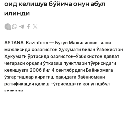
оид келишув бўйича қонун қабул
қилинди
ASTANA. Kazinform — Бугун Мажилиснинг ялпи
мажлисида «Қозоғистон Ҳукумати билан Ўзбекистон
Ҳукумати ўртасида Қозоғистон–Ўзбекистон давлат
чегараси орқали ўтказиш пунктлари тўғрисидаги
келишувга 2006 йил 4 сентябрдаги Баённомага
ўзгартишлар киритиш ҳақидаги баённомани
ратификация қилиш тўғрисида»ги қонун қабул
қилинди.