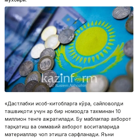
«Дастлабки ҳисоб-китобларга кўра, сайловолди
ташвиқоти учун ҳар бир номзодга тахминан 10
миллион тенге ажратилади. Бу маблағлар ахборот
тарқатиш ва оммавий ахборот воситаларида
материаллар чоп этишга сарфланади. Яъни