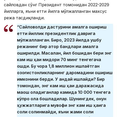
сайловдан сўнг Президент томонидан 2022-2029
йилларга, яъни етти йилга мўлжалланган махсус
режа тасдиқланди.
“Сайловолди дастурини амалга ошириш
етти йиллик президентлик даврига
мўлжалланган. Бироқ, 2023 йилда ушбу
режанинг бир қатор бандлари амалга
оширилди. Масалан, йил бошидан бери энг
кам иш ҳақи миқдори 70 минг тенгегача
ошди. Бу чора 1,8 миллион ишлаётган
қозоғистонликларнинг даромадини ошириш
имконини берди. У қандай ишлайди? Бир
томондан, энг кам иш ҳақи даражасида
маош оладиганлар камида 10 000 тенгега
кўпроқ ола бошладилар. Шунингдек, қонун
ҳужжатларига мувофиқ энг кам иш ҳақига
солиқ солинмайди, яъни жами солиқ