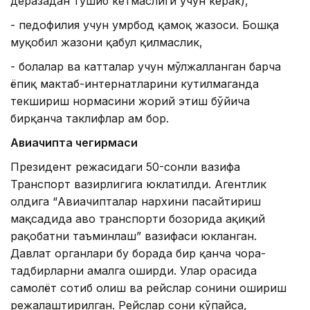
деразадан тушиб кетмаслиги учун керак),
- педофилия учун умрбод қамоқ жазоси. Бошқа
муқобил жазони қабул қилмаслик,
- болалар ва катталар учун мўлжалланган барча
ёпиқ мактаб-интернатларини кутилмаганда
текшириш нормасини жорий этиш бўйича
бирқанча таклифлар ҳам бор.
Авиачипта чегирмаси
Президент режасидаги 50-сонли вазифа
Транспорт вазирлигига юклатилди. Агентлик
олдига “Авиачипталар нархини пасайтириш
мақсадида ҳаво транспорти бозорида ҳақиқий
рақобатни таъминлаш” вазифаси юкланган.
Давлат органлари бу борада бир қанча чора-
тадбирларни амалга оширди. Улар орасида
самолёт сотиб олиш ва рейслар сонини ошириш
режалаштирилган. Рейслар сони кўпайса,