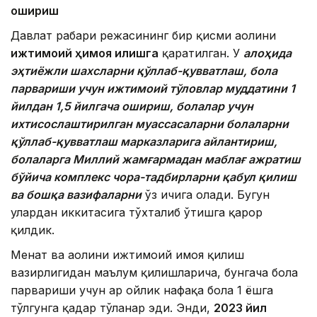
ошириш
Давлат раҳбари режасининг бир қисми аҳолини
ижтимоий ҳимоя қилишга
қаратилган. У
алоҳида
эҳтиёжли шахсларни қўллаб-қувватлаш, бола
парвариши учун ижтимоий тўловлар муддатини 1
йилдан 1,5 йилгача ошириш, болалар учун
ихтисослаштирилган муассасаларни болаларни
қўллаб-қувватлаш марказларига айлантириш,
болаларга Миллий жамғармадан маблағ ажратиш
бўйича комплекс чора-тадбирларни қабул қилиш
ва бошқа вазифаларни
ўз ичига олади. Бугун
улардан иккитасига тўхталиб ўтишга қарор
қилдик.
Меҳнат ва аҳолини ижтимоий ҳимоя қилиш
вазирлигидан маълум қилишларича, бунгача бола
парвариши учун ҳар ойлик нафақа бола 1 ёшга
тўлгунга қадар тўланар эди. Энди,
2023 йил