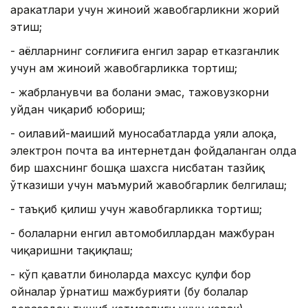
ҳаракатлари учун жиноий жавобгарликни жорий
этиш;
- аёлларнинг соғлиғига енгил зарар етказганлик
учун ҳам жиноий жавобгарликка тортиш;
- жабрланувчи ва болани эмас, тажовузкорни
уйдан чиқариб юбориш;
- оилавий-маиший муносабатларда уяли алоқа,
электрон почта ва интернетдан фойдаланган ҳолда
бир шахснинг бошқа шахсга нисбатан тазйиқ
ўтказиши учун маъмурий жавобгарлик белгилаш;
- таъқиб қилиш учун жавобгарликка тортиш;
- болаларни енгил автомобиллардан мажбуран
чиқаришни тақиқлаш;
- кўп қаватли биноларда махсус қулфи бор
ойналар ўрнатиш мажбурияти (бу болалар