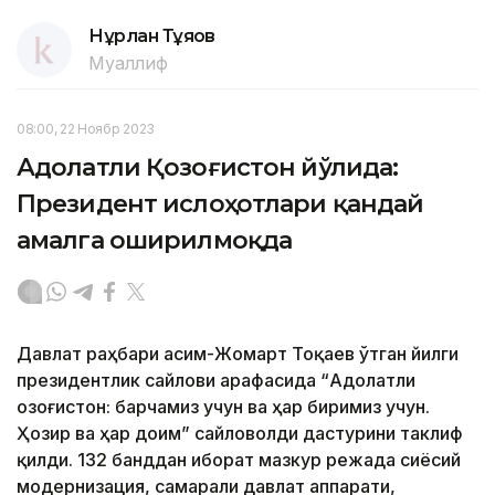
Нұрлан Тұяқов
Муаллиф
08:00, 22 Ноябр 2023
Адолатли Қозоғистон йўлида:
Президент ислоҳотлари қандай
амалга оширилмоқда
Давлат раҳбари Қасим-Жомарт Тоқаев ўтган йилги
президентлик сайлови арафасида “Адолатли
Қозоғистон: барчамиз учун ва ҳар биримиз учун.
Ҳозир ва ҳар доим” сайловолди дастурини таклиф
қилди. 132 банддан иборат мазкур режада сиёсий
модернизация, самарали давлат аппарати,