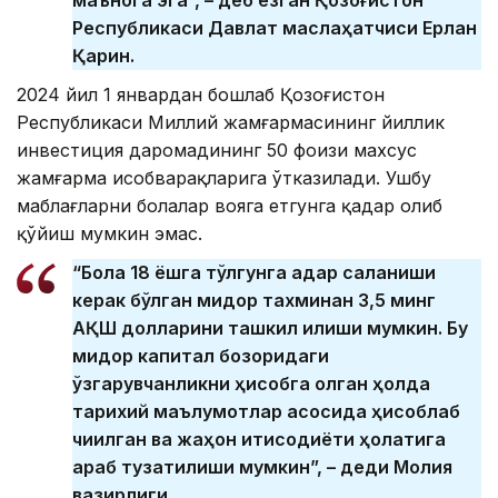
маънога эга”, – деб ёзган Қозоғистон
Республикаси Давлат маслаҳатчиси Ерлан
Қарин.
2024 йил 1 январдан бошлаб Қозоғистон
Республикаси Миллий жамғармасининг йиллик
инвестиция даромадининг 50 фоизи махсус
жамғарма ҳисобварақларига ўтказилади. Ушбу
маблағларни болалар вояга етгунга қадар олиб
қўйиш мумкин эмас.
“Бола 18 ёшга тўлгунга қадар сақланиши
керак бўлган миқдор тахминан 3,5 минг
АҚШ долларини ташкил қилиши мумкин. Бу
миқдор капитал бозоридаги
ўзгарувчанликни ҳисобга олган ҳолда
тарихий маълумотлар асосида ҳисоблаб
чиқилган ва жаҳон иқтисодиёти ҳолатига
қараб тузатилиши мумкин”, – деди Молия
вазирлиги.