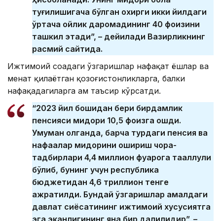
туғилишигача бўлган охирги икки йилдаги
ўртача ойлик даромадининг 40 фоизини
ташкил этади”, – дейилади Вазирликнинг
расмий сайтида.
Ижтимоий соҳадаги ўзгаришлар нафақат ёшлар ва
меҳнат қилаётган қозоғистонликларга, балки
нафақадагиларга ҳам таъсир кўрсатди.
“2023 йил бошидан бери бирдамлик
пенсияси миқдори 10,5 фоизга ошди.
Умуман олганда, барча турдаги пенсия ва
нафақалар миқдорини ошириш чора-
тадбирлари 4,4 миллион фуқарога тааллуқли
бўлиб, бунинг учун республика
бюджетидан 4,6 триллион тенге
ажратилди. Бундай ўзгаришлар амалдаги
давлат сиёсатининг ижтимоий хусусиятга
эга эканлигининг яна бир далилидир”, –