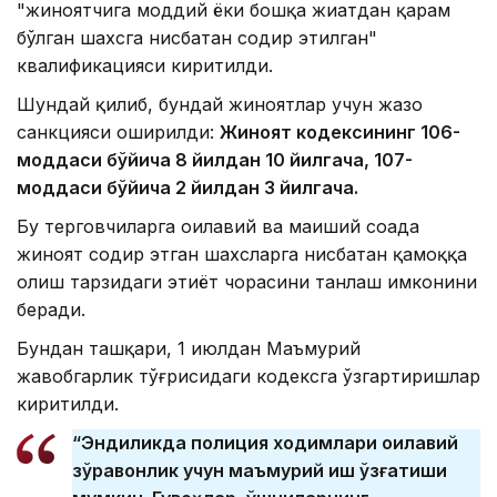
"жиноятчига моддий ёки бошқа жиҳатдан қарам
бўлган шахсга нисбатан содир этилган"
квалификацияси киритилди.
Шундай қилиб, бундай жиноятлар учун жазо
санкцияси оширилди:
Жиноят кодексининг 106-
моддаси бўйича 8 йилдан 10 йилгача, 107-
моддаси бўйича 2 йилдан 3 йилгача.
Бу терговчиларга оилавий ва маиший соҳада
жиноят содир этган шахсларга нисбатан қамоққа
олиш тарзидаги эҳтиёт чорасини танлаш имконини
беради.
Бундан ташқари, 1 июлдан Маъмурий
жавобгарлик тўғрисидаги кодексга ўзгартиришлар
киритилди.
“Эндиликда полиция ходимлари оилавий
зўравонлик учун маъмурий иш қўзғатиши