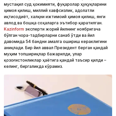
мустақил суд ҳокимияти, фуқаролар ҳуқуқларини
ҳимоя қилиш, миллий хавфсизлик, адолатли
иқтисодиёт, халқни ижтимоий ҳимоя қилиш, янги
авлод ва бошқа соҳаларга эътибор қаратилган.
Kazinform
эксперти жорий йилнинг ноябригача
бўлган чора-тадбирларни санаб ўтди ва йил
давомида 54 бандни амалга ошириш кераклигини
аниқлади. Бир йил аввал Президент берган қандай
муҳим топшириқлар бажарилди, улар
қозоғистонликлар ҳаётига қандай таъсир қилди –
келинг, биргаликда кўрамиз.