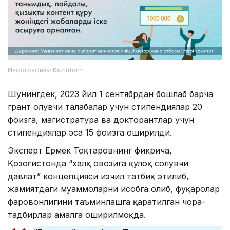
Инфографика: Kazinform
Шунингдек, 2023 йил 1 сентябрдан бошлаб барча
грант олувчи талабалар учун стипендиялар 20
фоизга, магистратура ва докторантлар учун
стипендиялар эса 15 фоизга оширилди.
Эксперт Ермек Тоқтаровнинг фикрича,
Қозоғистонда “халқ овозига қулоқ солувчи
давлат” концепцияси изчил татбиқ этилиб,
жамиятдаги муаммоларни ҳисобга олиб, фуқаролар
фаровонлигини таъминлашга қаратилган чора-
тадбирлар амалга оширилмоқда.