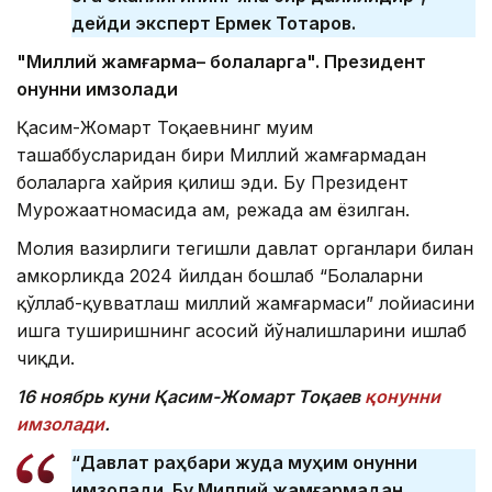
дейди эксперт Ермек Тоқтаров.
"Миллий жамғарма
– болалар
га". Президент
қонунни имзолади
Қасим-Жомарт Тоқаевнинг муҳим
ташаббусларидан бири Миллий жамғармадан
болаларга хайрия қилиш эди. Бу Президент
Мурожаатномасида ҳам, режада ҳам ёзилган.
Молия вазирлиги тегишли давлат органлари билан
ҳамкорликда 2024 йилдан бошлаб “Болаларни
қўллаб-қувватлаш миллий жамғармаси” лойиҳасини
ишга туширишнинг асосий йўналишларини ишлаб
чиқди.
16 ноябр
ь куни Қасим-Жомарт Тоқаев
қонунни
имзолади
.
“Давлат раҳбари жуда муҳим қонунни
имзолади. Бу Миллий жамғармадан