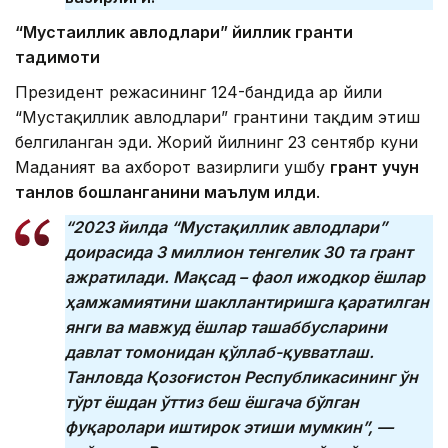
“Мустақиллик авлодлари” йиллик гранти
тақдимоти
Президент режасининг 124-бандида ҳар йили
“Мустақиллик авлодлари” грантини тақдим этиш
белгиланган эди. Жорий йилнинг 23 сентябр куни
Маданият ва ахборот вазирлиги ушбу
грант учун
танлов бошланганини маълум қилди
.
“2023 йилда “Мустақиллик авлодлари”
доирасида 3 миллион тенгелик 30 та грант
ажратилади.
Мақсад – фаол ижодкор ёшлар
ҳамжамиятини шакллантиришга қаратилган
янги ва мавжуд ёшлар ташаббусларини
давлат томонидан қўллаб-қувватлаш.
Танловда Қозоғистон Республикасининг ўн
тўрт ёшдан ўттиз беш ёшгача бўлган
фуқаролари иштирок этиши мумкин”, —