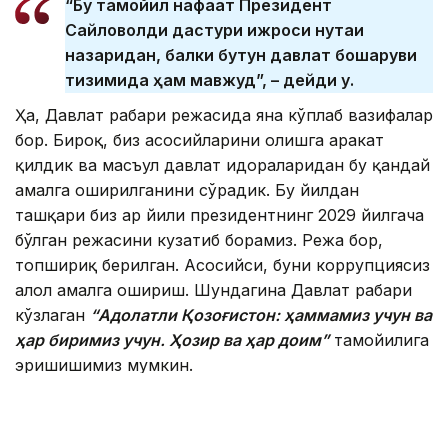
“Бу тамойил нафақат Президент
Сайловолди дастури ижроси нуқтаи
назаридан, балки бутун давлат бошқаруви
тизимида ҳам мавжуд”, – дейди у.
Ҳа, Давлат раҳбари режасида яна кўплаб вазифалар
бор. Бироқ, биз асосийларини олишга ҳаракат
қилдик ва масъул давлат идораларидан бу қандай
амалга оширилганини сўрадик. Бу йилдан
ташқари биз ҳар йили президентнинг 2029 йилгача
бўлган режасини кузатиб борамиз. Режа бор,
топшириқ берилган. Асосийси, буни коррупциясиз
ҳалол амалга ошириш. Шундагина Давлат раҳбари
кўзлаган
“Адолатли Қозоғистон: ҳаммамиз учун ва
ҳар биримиз учун
. Ҳозир ва ҳар доим”
тамойилига
эришишимиз мумкин.
Сиёсат
Президент сайлови - 2022
Қозоғистон 