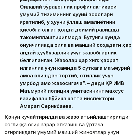
Оилавий зўравонлик профилактикаси
умумий тизимининг ҳуқуқий асослари
яратилиб, у ҳуқуқни қўллаш амалиётини
ҳисобга олган ҳолда доимий равишда
такомиллаштирилмоқда. Бугунги кунда
қонунчиликда оила ва маиший соҳадаги ҳар
қандай ҳуқуқбузарлик учун жавобгарлик
белгиланган. Жазолар ҳар хил: ҳақорат
қилганлик учун камида 5 суткага маъмурий
қамоққа олишдан тортиб, қотиллик учун
умрбод қамоқ жазосигача”, – деди ҚР ИИВ
Маъмурий полиция қўмитасининг махсус
вазифалар бўйича катта инспектори
Ақмарал Серикбаева.
Қонун кучайтирилди ва жазо қатъийлаштирилди:
соғлиққа оғир зарар етказиш ва ўртача
оғирликдаги умумий маиший жиноятлар учун