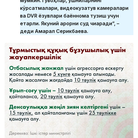
мумкин. Гувоҳлар, қўшниларнинг
кўрсатмалари, видеокузатув камералари
ва DVR ёзувлари баённома тузиш учун
етарли. Якуний қарорни суд чиқаради”, –
деди Ақмарал Серикбаева.