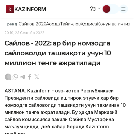
KAZINFORM
ЎЗ
Сайлов-2026
Ақорда
Тайинлов
Ҳодиса
Қонун ва интизо
Тренд:
20:19, 23 Сентябр 2022
Сайлов - 2022: Ҳар бир номзодга
сайловолди ташвиқоти учун 10
миллион тенге ажратилади
ASTANA. Kazinform - Қозоғистон Республикаси
Президенти сайловида иштирок этувчи ҳар бир
номзодга сайловолди ташвиқоти учун тахминан 10
миллион тенге ажратилади. Бу ҳақда Марказий
сайлов комиссияси вакили Сабила Мустафина
маълум қилди, деб хабар беради Kazinform
мухбири.