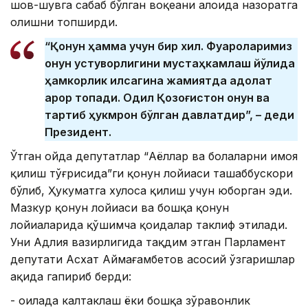
шов-шувга сабаб бўлган воқеани алоҳида назоратга
олишни топширди.
“Қонун ҳамма учун бир хил. Фуқароларимиз
қонун устуворлигини мустаҳкамлаш йўлида
ҳамкорлик қилсагина жамиятда адолат
қарор топади. Одил Қозоғистон қонун ва
тартиб ҳукмрон бўлган давлатдир”, – деди
Президент.
Ўтган ойда депутатлар “Аёллар ва болаларни ҳимоя
қилиш тўғрисида”ги қонун лойиҳаси ташаббускори
бўлиб, Ҳукуматга хулоса қилиш учун юборган эди.
Мазкур қонун лойиҳаси ва бошқа қонун
лойиҳаларида қўшимча қоидалар таклиф этилади.
Уни Адлия вазирлигида тақдим этган Парламент
депутати Асхат Аймағамбетов асосий ўзгаришлар
ҳақида гапириб берди:
- оилада калтаклаш ёки бошқа зўравонлик