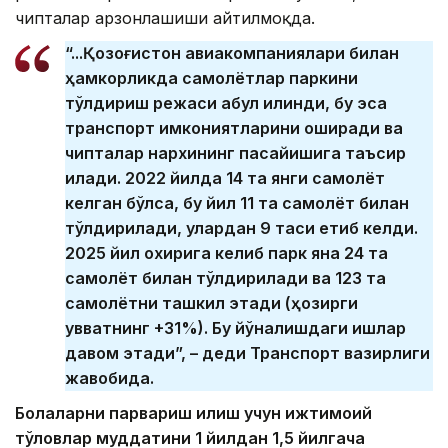
чипталар арзонлашиши айтилмоқда.
“...Қозоғистон авиакомпаниялари билан
ҳамкорликда самолётлар паркини
тўлдириш режаси қабул қилинди, бу эса
транспорт имкониятларини оширади ва
чипталар нархининг пасайишига таъсир
қилади. 2022 йилда 14 та янги самолёт
келган бўлса, бу йил 11 та самолёт билан
тўлдирилади, улардан 9 таси етиб келди.
2025 йил охирига келиб парк яна 24 та
самолёт билан тўлдирилади ва 123 та
самолётни ташкил этади (ҳозирги
қувватнинг +31%). Бу йўналишдаги ишлар
давом этади”, – деди Транспорт вазирлиги
жавобида.
Болаларни парвариш қилиш учун ижтимоий
тўловлар муддатини 1 йилдан 1,5 йилгача