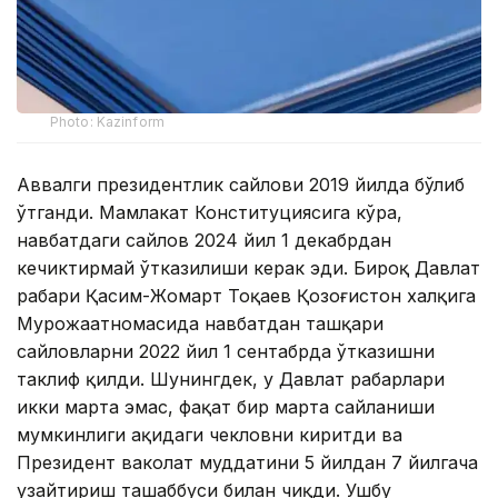
Photo: Kazinform
Аввалги президентлик сайлови 2019 йилда бўлиб
ўтганди. Мамлакат Конституциясига кўра,
навбатдаги сайлов 2024 йил 1 декабрдан
кечиктирмай ўтказилиши керак эди. Бироқ Давлат
раҳбари Қасим-Жомарт Тоқаев Қозоғистон халқига
Мурожаатномасида навбатдан ташқари
сайловларни 2022 йил 1 сентабрда ўтказишни
таклиф қилди. Шунингдек, у Давлат раҳбарлари
икки марта эмас, фақат бир марта сайланиши
мумкинлиги ҳақидаги чекловни киритди ва
Президент ваколат муддатини 5 йилдан 7 йилгача
узайтириш ташаббуси билан чиқди. Ушбу