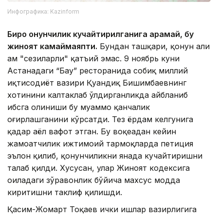
Инфографика: Kazinform
Бироқ қонунчилик кучайтирилганига қарамай, бу
жиноят камаймаяпти.
Бундан ташқари, қонун ҳали
ҳам "сезиларли" қатъий эмас. 9 ноябрь куни
Астанадаги “Бау” ресторанида собиқ миллий
иқтисодиёт вазири Қуандиқ Бишимбаевнинг
хотинини калтаклаб ўлдирганликда айбланиб
ҳибсга олиниши бу муаммо қанчалик
оғирлашганини кўрсатди. Тез ёрдам келгунига
қадар аёл вафот этган. Бу воқеадан кейин
жамоатчилик ижтимоий тармоқларда петиция
эълон қилиб, қонунчиликни янада кучайтиришни
талаб қилди. Хусусан, улар Жиноят кодексига
оиладаги зўравонлик бўйича махсус модда
киритишни таклиф қилишди.
Қасим-Жомарт Тоқаев ички ишлар вазирлигига