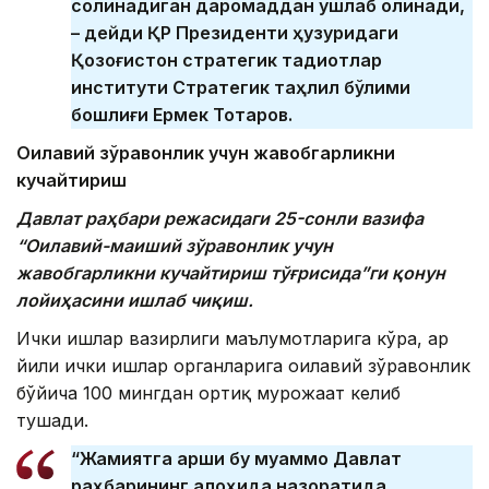
солинадиган даромаддан ушлаб қолинади,
– дейди ҚР Президенти ҳузуридаги
Қозоғистон стратегик тадқиқотлар
институти Стратегик таҳлил бўлими
бошлиғи Ермек Тоқтаров.
Оилавий зўравонлик учун жавобгарликни
кучайтириш
Давлат раҳбари режасидаги 25-сонли вазифа
“Оилавий-маиший зўравонлик учун
жавобгарликни кучайтириш тўғрисида”ги қонун
лойиҳасини ишлаб чиқиш.
Ички ишлар вазирлиги маълумотларига кўра, ҳар
йили ички ишлар органларига оилавий зўравонлик
бўйича 100 мингдан ортиқ мурожаат келиб
тушади.
“Жамиятга қарши бу муаммо Давлат
раҳбарининг алоҳида назоратида.