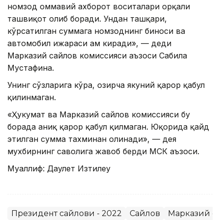
номзод оммавий ахборот воситалари орқали
ташвиқот олиб боради. Ундан ташқари,
кўрсатилган суммага номзоднинг биноси ва
автомобил ижараси ҳам киради», — деди
Марказий сайлов комиссияси аъзоси Сабила
Мустафина.
Унинг сўзларига кўра, ҳозирча якуний қарор қабул
қилинмаган.
«Ҳукумат ва Марказий сайлов комиссияси бу
борада аниқ қарор қабул қилмаган. Юқорида қайд
этилган сумма тахминан олинади», — дея
мухбирнинг саволига жавоб берди МСК аъзоси.
Муаллиф: Даулет Изтилеу
Президент сайлови - 2022
Сайлов
Марказий с