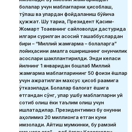
болалар учун маблағларни ҳисоблаш,
тўлаш ва улардан фойдаланиш бўйича
ҳужжат. Шу тариқа, Президент Қасим-
Жомарт Тоқаевнинг сайловолди дастурида
илгари сурилган асосий ташаббуслардан
бири – “Миллий жамғарма – болаларга”
лойиҳасини амалга оширишнинг қонунчилик
асослари шакллантирилди. Энди келаси
йилнинг 1 январидан бошлаб Миллий
жамғарма маблағларининг 50 фоизи ёшлар
учун ажратилган махсус ҳисоб рақамига
ўтказилади. Болалар балоғат ёшига
етгандан сўнг, улар ушбу маблағларни уй
сотиб олиш ёки таълим олиш учун
ишлатадилар. Президентимиз бу қонунни
аҳолимиз 20 миллионга етган куни
имзолади. Айтиш мумкинки, бу рамзий