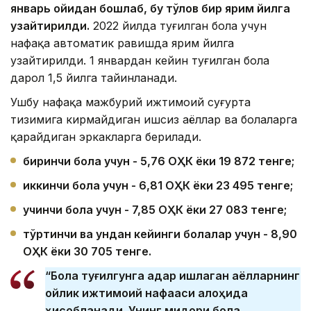
январ
ь ойидан бошлаб, бу тўлов бир ярим йилга
узайтирилди.
2022 йилда туғилган бола учун
нафақа автоматик равишда ярим йилга
узайтирилди. 1 январдан кейин туғилган бола
дарҳол 1,5 йилга тайинланади.
Ушбу нафақа мажбурий ижтимоий суғурта
тизимига кирмайдиган ишсиз аёллар ва болаларга
қарайдиган эркакларга берилади.
биринчи бола учун - 5,76
ОҲК ёки 19 872 тенге;
иккинчи бола учун - 6,81
ОҲК ёки 23 495 тенге;
учинчи бола учун - 7,85
ОҲК ёки 27 083 тенге;
тўртинчи ва ундан кейинги болалар учун - 8,90
ОҲК ёки 30 705 тенге.
“Бола туғилгунга қадар ишлаган аёлларнинг
ойлик ижтимоий нафақаси алоҳида
ҳисобланади. Унинг миқдори бола