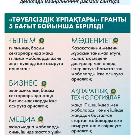
дейилади Вазирликнинг расмий сайтида.