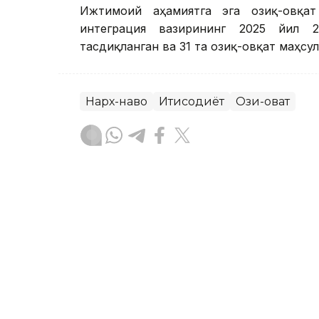
Ижтимоий аҳамиятга эга озиқ-овқат
интеграция вазирининг 2025 йил 2
тасдиқланган ва 31 та озиқ-овқат маҳсул
Нарх-наво
Иқтисодиёт
Озиқ-овқат
Бекабат Узаков
Муаллиф
20:15, 31 Июл 2026
Астанада дам олиш кунла