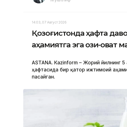
14:03, 07 Август 2026
Қозоғистонда ҳафта дав
аҳамиятга эга озиқ-овқат
ASTANА. Кazinform – Жорий йилнинг 5 
ҳафтасида бир қатор ижтимоий аҳами
пасайган.