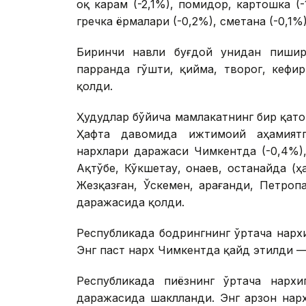
оқ карам (-2,1%), помидор, картошка (-
гречка ёрмалари (-0,2%), сметана (-0,1%
Биринчи навли буғдой унидан пишири
парранда гўшти, қийма, творог, кефи
қолди.
Ҳудудлар бўйича мамлакатнинг бир қат
Ҳафта давомида ижтимоий аҳамиятг
нархлари даражаси Чимкентда (-0,4%),
Ақтўбе, Кўкшетау, Қонаев, Қостанайда (
Жезқазған, Ўскемен, Қарағанди, Петро
даражасида қолди.
Республикада бодрингнинг ўртача нарх
Энг паст нарх Чимкентда қайд этилди — 
Республикада пиёзнинг ўртача нархи
даражасида шаклланди. Энг арзон нарх