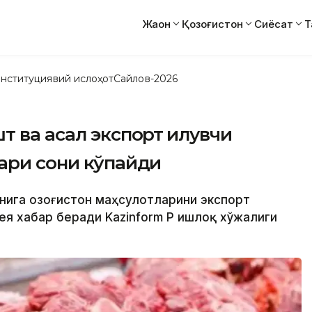
Жаҳон
Қозоғистон
Сиёсат
Т
нституциявий ислоҳот
Сайлов-2026
 ва асал экспорт қилувчи
ари сони кўпайди
нига Қозоғистон маҳсулотларини экспорт
я хабар беради Kazinform ҚР Қишлоқ хўжалиги