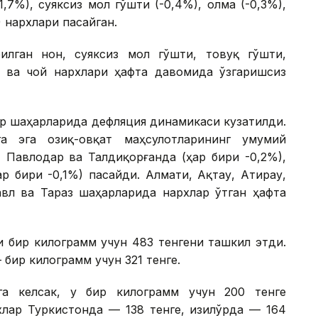
1,7%), суяксиз мол гўшти (-0,4%), олма (-0,3%),
) нархлари пасайган.
лган нон, суяксиз мол гўшти, товуқ гўшти,
р ва чой нархлари ҳафта давомида ўзгаришсиз
ор шаҳарларида дефляция динамикаси кузатилди.
а эга озиқ-овқат маҳсулотларининг умумий
 Павлодар ва Талдиқорғанда (ҳар бири -0,2%),
ҳар бири -0,1%) пасайди. Алмати, Ақтау, Атирау,
павл ва Тараз шаҳарларида нархлар ўтган ҳафта
и бир килограмм учун 483 тенгени ташкил этди.
бир килограмм учун 321 тенге.
га келсак, у бир килограмм учун 200 тенге
лар Туркистонда — 138 тенге, Қизилўрда — 164