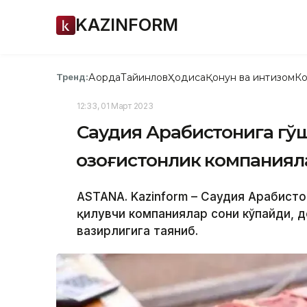
KAZINFORM
Ақорда
Тайинлов
Ҳодиса
Қонун ва интизом
Ко
Тренд:
12:33, 01 Март 2023
Саудия Арабистонига гўшт
қозоғистонлик компаниял
ASTANA. Kazinform – Саудия Арабисто
қилувчи компаниялар сони кўпайди, де
вазирлигига таяниб.