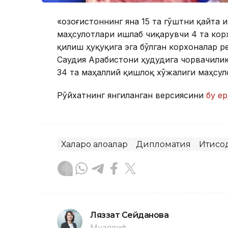
«Қозоғистоннинг яна 15 та гўштни қайта
маҳсулотлари ишлаб чиқарувчи 4 та кор
қилиш ҳуқуқига эга бўлган корхоналар 
Саудия Арабистони ҳудудига чорвачилик
34 та маҳаллий қишлоқ хўжалиги маҳсу
Рўйхатнинг янгиланган версиясини
бу е
Халқаро алоқалар
Дипломатия
Иқтисо
Ляззат Сейданова
Муаллиф