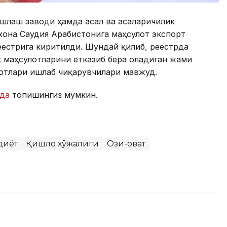
 ишлаш заводи ҳамда асал ва асаларичилик
хона Саудия Арабистонига маҳсулот экспорт
реестрига киритилди. Шундай қилиб, реестрда
 маҳсулотларини етказиб бера оладиган жами
лотлари ишлаб чиқарувчилари мавжуд.
рда
топишингиз мумкин.
диёт
Қишлоқ хўжалиги
Озиқ-овқат