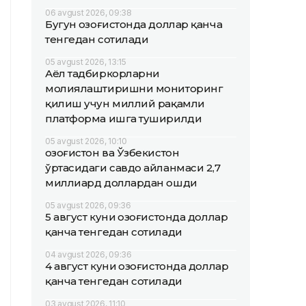
06 avgust 2026, 09:38
Бугун Қозоғистонда доллар қанча
тенгедан сотилади
05 avgust 2026, 13:15
Аёл тадбиркорларни
молиялаштиришни мониторинг
қилиш учун миллий рақамли
платформа ишга туширилди
05 avgust 2026, 10:10
Қозоғистон ва Ўзбекистон
ўртасидаги савдо айланмаси 2,7
миллиард доллардан ошди
05 avgust 2026, 09:36
5 август куни Қозоғистонда доллар
қанча тенгедан сотилади
04 avgust 2026, 09:36
4 август куни Қозоғистонда доллар
қанча тенгедан сотилади
03 avgust 2026, 11:10