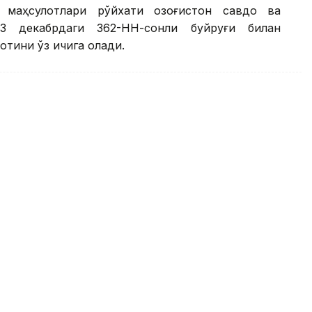
 маҳсулотлари рўйхати Қозоғистон савдо ва
3 декабрдаги 362-НН-сонли буйруғи билан
отини ўз ичига олади.
ри қишлоқ хўжалиги ярмаркаси