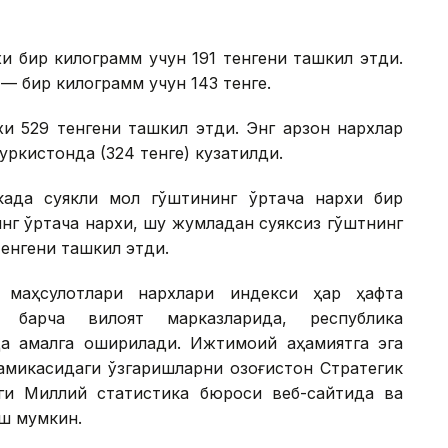
и бир килограмм учун 191 тенгени ташкил этди.
— бир килограмм учун 143 тенге.
и 529 тенгени ташкил этди. Энг арзон нархлар
уркистонда (324 тенге) кузатилди.
када суякли мол гўштининг ўртача нархи бир
инг ўртача нархи, шу жумладан суяксиз гўштнинг
тенгени ташкил этди.
 маҳсулотлари нархлари индекси ҳар ҳафта
и барча вилоят марказларида, республика
а амалга оширилади. Ижтимоий аҳамиятга эга
амикасидаги ўзгаришларни Қозоғистон Стратегик
ги Миллий статистика бюроси веб-сайтида ва
иш мумкин.