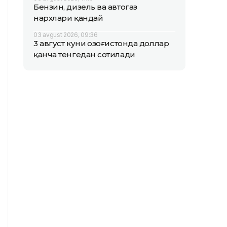
Бензин, дизель ва автогаз
нархлари қандай
03 avgust 2026, 09:36
3 август куни Қозоғистонда доллар
қанча тенгедан сотилади