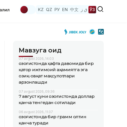
KZ
QZ
РУ
EN
中文
ق ز
ЎЗ
аҳлил
Мавзуга оид
07 avgust 2026, 14:03
Қозоғистонда ҳафта давомида бир
қатор ижтимоий аҳамиятга эга
озиқ-овқат маҳсулотлари
арзонлашди
07 avgust 2026, 09:36
7 август куни Қозоғистонда доллар
қанча тенгедан сотилади
06 avgust 2026, 11:37
Қозоғистонда бир грамм олтин
қанча туради