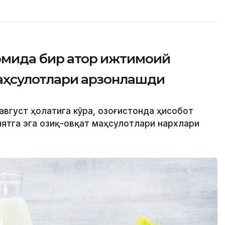
омида бир қатор ижтимоий
 маҳсулотлари арзонлашди
август ҳолатига кўра, Қозоғистонда ҳисобот
ятга эга озиқ-овқат маҳсулотлари нархлари