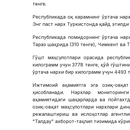
тенге.
Республикада оқ карамнинг ўртача нарх
Энг паст нарх Туркистонда қайд этилди 
Республикада помидорнинг ўртача нарх
Тараз шаҳрида (310 тенге), Чимкент ва Т
Гўшт маҳсулотлари орасида республи
килограмм учун 3778 тенге, қўй гўштин
ўртача нархи бир килограмм учун 4493 
Ижтимоий аҳамиятга эга озиқ-овқат
ҳисобланади. Нархлар мониторинг
аҳамиятидаги шаҳарларда ва пойтахтд
озиқ-овқат маҳсулотлари нархлари дин
режалаштириш ва ислоҳотлар агентли
"Талдау" ахборот-таҳлил тизимида кўр