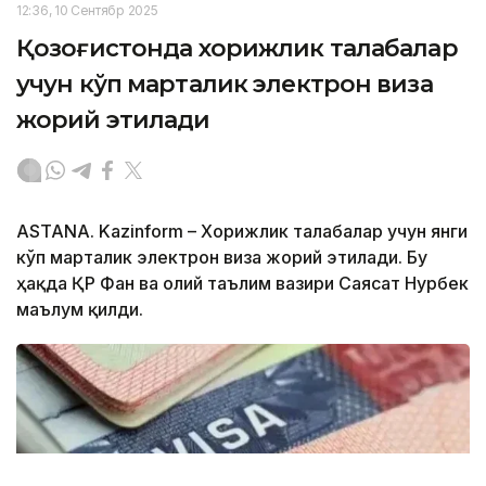
12:36, 10 Сентябр 2025
Қозоғистонда хорижлик талабалар
учун кўп марталик электрон виза
жорий этилади
ASTANA. Kazinform – Хорижлик талабалар учун янги
кўп марталик электрон виза жорий этилади. Бу
ҳақда ҚР Фан ва олий таълим вазири Саясат Нурбек
маълум қилди.