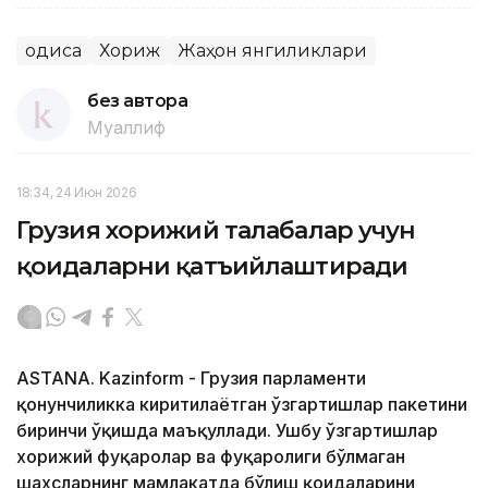
Ҳодиса
Хориж
Жаҳон янгиликлари
без автора
Муаллиф
18:34, 24 Июн 2026
Грузия хорижий талабалар учун
қоидаларни қатъийлаштиради
ASTANA. Kazinform - Грузия парламенти
қонунчиликка киритилаётган ўзгартишлар пакетини
биринчи ўқишда маъқуллади. Ушбу ўзгартишлар
хорижий фуқаролар ва фуқаролиги бўлмаган
шахсларнинг мамлакатда бўлиш қоидаларини