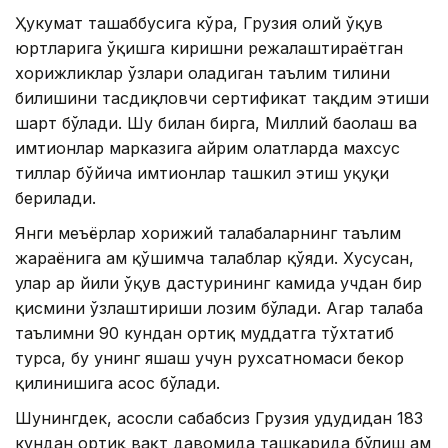
Ҳукумат ташаббусига кўра, Грузия олий ўқув
юртларига ўқишга киришни режалаштираётган
хорижликлар ўзлари оладиган таълим тилини
билишини тасдиқловчи сертификат тақдим этиши
шарт бўлади. Шу билан бирга, Миллий баҳолаш ва
имтиҳонлар марказига айрим ҳолатларда махсус
тиллар бўйича имтиҳонлар ташкил этиш ҳуқуқи
берилади.
Янги меъёрлар хорижий талабаларнинг таълим
жараёнига ҳам қўшимча талаблар қўяди. Хусусан,
улар ҳар йили ўқув дастурининг камида учдан бир
қисмини ўзлаштириши лозим бўлади. Агар талаба
таълимни 90 кундан ортиқ муддатга тўхтатиб
турса, бу унинг яшаш учун рухсатномаси бекор
қилинишига асос бўлади.
Шунингдек, асосли сабабсиз Грузия ҳудудидан 183
кундан ортиқ вақт давомида ташқарида бўлиш ҳам