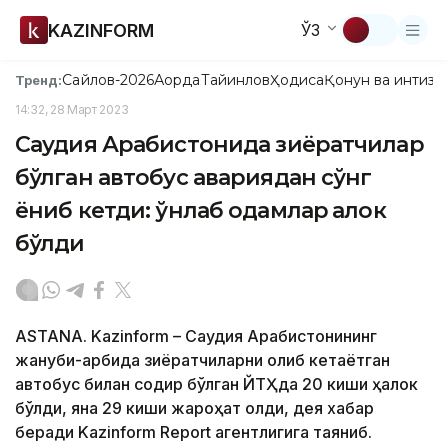
KAZINFORM
ЎЗ
Сайлов-2026
Ақорда
Тайинлов
Ҳодиса
Қонун ва интизо
Тренд:
14:32, 28 Март 2023
Саудия Арабистонида зиёратчилар
бўлган автобус авариядан сўнг
ёниб кетди: ўнлаб одамлар ҳалок
бўлди
ASTANA. Kazinform – Саудия Арабистонининг
жануби-ғарбида зиёратчиларни олиб кетаётган
автобус билан содир бўлган ЙТҲда 20 киши ҳалок
бўлди, яна 29 киши жароҳат олди, дея хабар
беради Kazinform Report агентлигига таяниб.