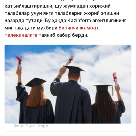
қатъийлаштиришни, шу жумладан хорижий
талабалар учун янги талабларни жорий этишни
назарда тутади. Бу ҳақда Kazinform агентлигининг
минтақадаги мухбири
Биринчи жамоат
телеканалига
таяниб хабар берди.
Фото: Грузинформ