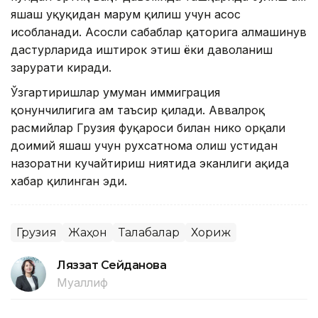
яшаш ҳуқуқидан маҳрум қилиш учун асос
ҳисобланади. Асосли сабаблар қаторига алмашинув
дастурларида иштирок этиш ёки даволаниш
зарурати киради.
Ўзгартиришлар умуман иммиграция
қонунчилигига ҳам таъсир қилади. Аввалроқ
расмийлар Грузия фуқароси билан никоҳ орқали
доимий яшаш учун рухсатнома олиш устидан
назоратни кучайтириш ниятида эканлиги ҳақида
хабар қилинган эди.
Грузия
Жаҳон
Талабалар
Хориж
Ляззат Сейданова
Муаллиф