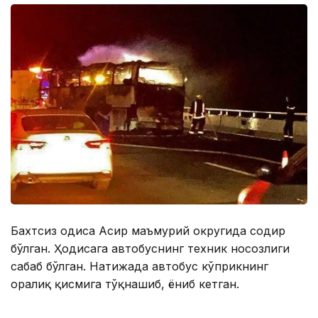
Бахтсиз ҳодиса Асир маъмурий округида содир
бўлган. Ҳодисага автобуснинг техник носозлиги
сабаб бўлган. Натижада автобус кўприкнинг
оралиқ қисмига тўқнашиб, ёниб кетган.