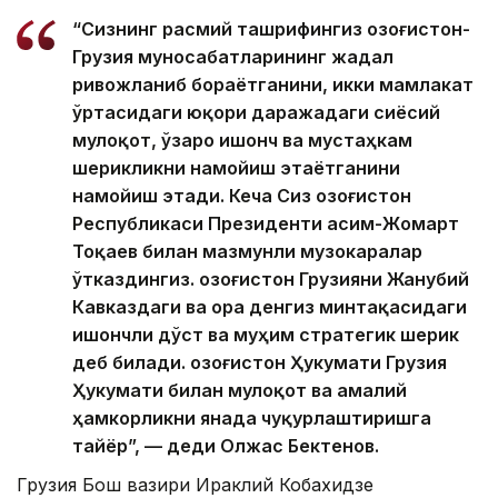
“Сизнинг расмий ташрифингиз Қозоғистон-
Грузия муносабатларининг жадал
ривожланиб бораётганини, икки мамлакат
ўртасидаги юқори даражадаги сиёсий
мулоқот, ўзаро ишонч ва мустаҳкам
шерикликни намойиш этаётганини
намойиш этади. Кеча Сиз Қозоғистон
Республикаси Президенти Қасим-Жомарт
Тоқаев билан мазмунли музокаралар
ўтказдингиз. Қозоғистон Грузияни Жанубий
Кавказдаги ва Қора денгиз минтақасидаги
ишончли дўст ва муҳим стратегик шерик
деб билади. Қозоғистон Ҳукумати Грузия
Ҳукумати билан мулоқот ва амалий
ҳамкорликни янада чуқурлаштиришга
тайёр”, — деди Олжас Бектенов.
Грузия Бош вазири Ираклий Кобахидзе