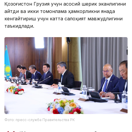
Қозоғистон Грузия учун асосий шерик эканлигини
айтди ва икки томонлама ҳамкорликни янада
кенгайтириш учун катта салоҳият мавжудлигини
таъкидлади.
Фото: пресс-служба Правительства РК