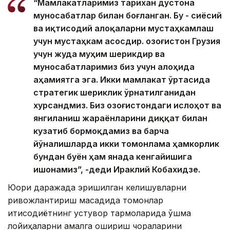
“Мамлакатларимиз тарихан дўстона
муносабатлар билан боғланган. Бу - сиёсий
ва иқтисодий алоқаларни мустаҳкамлаш
учун мустаҳкам асосдир. Қозоғистон Грузия
учун жуда муҳим шерикдир ва
муносабатларимиз биз учун алоҳида
аҳамиятга эга. Икки мамлакат ўртасида
стратегик шериклик ўрнатилганидан
хурсандмиз. Биз Қозоғистондаги ислоҳот ва
янгиланиш жараёнларини диққат билан
кузатиб бормоқдамиз ва барча
йўналишларда икки томонлама ҳамкорлик
бундан буён ҳам янада кенгайишига
ишонамиз”, -деди Ираклий Кобахидзе.
Юқори даражада эришилган келишувларни
ривожлантириш мақсадида томонлар
иқтисодиётнинг устувор тармоқларида қўшма
лойиҳаларни амалга ошириш чораларини