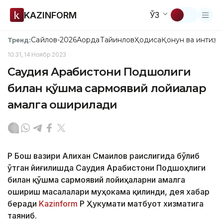
KAZINFORM
ЎЗ
Сайлов-2026
Ақорда
Тайинлов
Ҳодиса
Қонун ва интизо
Тренд:
10:31, 14 Ноябр 2023
Саудия Арабистони Подшоҳлиги
билан қўшма сармоявий лойиҳалар
амалга оширилади
ҚР Бош вазири Алихан Смаилов раислигида бўлиб
ўтган йиғилишда Саудия Арабистони Подшоҳлиги
билан қўшма сармоявий лойиҳаларни амалга
ошириш масалалари муҳокама қилинди, дея хабар
беради
Kazinform
ҚР Ҳукумати матбуот хизматига
таяниб.