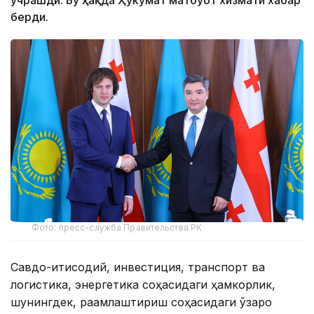
учрашди. Бу ҳақда Ҳукумат матбуот хизмати хабар
берди.
Фото: пресс-служба Правительства РК
Савдо-иқтисодий, инвестиция, транспорт ва
логистика, энергетика соҳасидаги ҳамкорлик,
шунингдек, рақамлаштириш соҳасидаги ўзаро