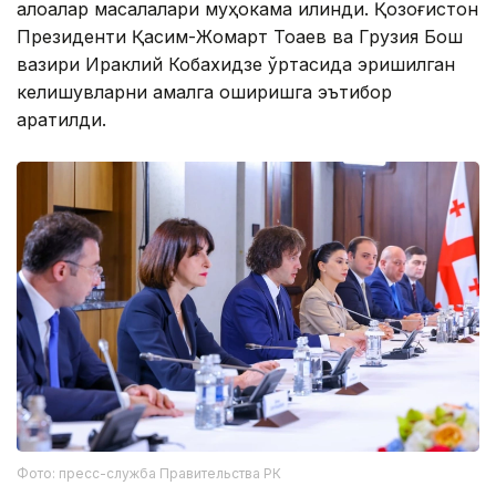
алоқалар масалалари муҳокама қилинди. Қозоғистон
Президенти Қасим-Жомарт Тоқаев ва Грузия Бош
вазири Ираклий Кобахидзе ўртасида эришилган
келишувларни амалга оширишга эътибор
қаратилди.
Фото: пресс-служба Правительства РК