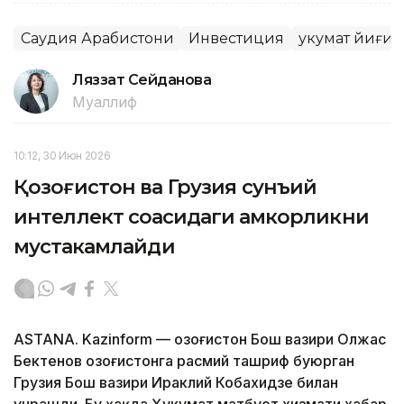
Саудия Арабистони
Инвестиция
Ҳукумат йиғи
Ляззат Сейданова
Муаллиф
10:12, 30 Июн 2026
Қозоғистон ва Грузия сунъий
интеллект соҳасидаги ҳамкорликни
мустаҳкамлайди
ASTANA. Kazinform — Қозоғистон Бош вазири Олжас
Бектенов Қозоғистонга расмий ташриф буюрган
Грузия Бош вазири Ираклий Кобахидзе билан