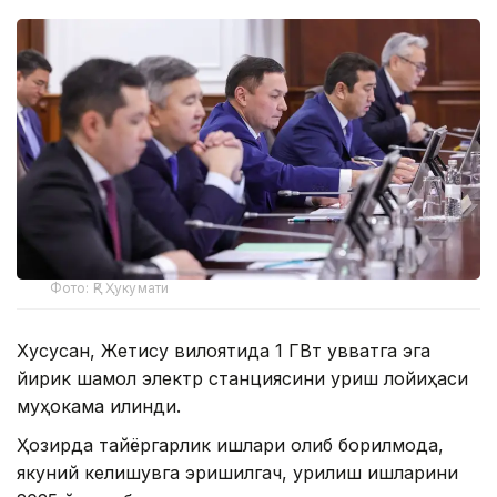
Фото: ҚР Ҳукумати
Хусусан, Жетису вилоятида 1 ГВт қувватга эга
йирик шамол электр станциясини қуриш лойиҳаси
муҳокама қилинди.
Ҳозирда тайёргарлик ишлари олиб борилмоқда,
якуний келишувга эришилгач, қурилиш ишларини