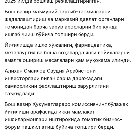
2025 йилда бошлаш режалаштирилган.
Бош вазир маъмурий тартиб-таомилларни
жадаллаштириш ва марказий давлат органлари
томонидан барча зарур қарорларни бир кунда
ишлаб чиқиш бўйича топшириқ берди.
Йиғилишда қишлоқ хўжалиги, фармацевтика,
металлургия ва бошқа соҳаларда янги лойиҳаларни
амалга ошириш масалалари ҳам муҳокама қилинди.
Алихан Смаилов Саудия Арабистони
инвесторлари билан барча даражадаги
ҳамкорликни фаоллаштириш зарурлигини
таъкидлади.
Бош вазир Ҳукуматлараро комиссиянинг бўлажак
йиғилиши арафасида икки мамлакат
ишбилармонлари иштирокида тематик бизнес-
форум ташкил этиш бўйича топшириқ берди.