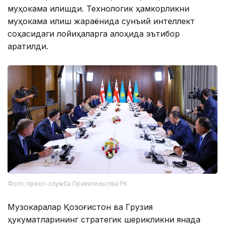
муҳокама қилишди. Технологик ҳамкорликни
муҳокама қилиш жараёнида сунъий интеллект
соҳасидаги лойиҳаларга алоҳида эътибор
қаратилди.
Фото: пресс-служба Правительства РК
Музокаралар Қозоғистон ва Грузия
ҳукуматларининг стратегик шерикликни янада