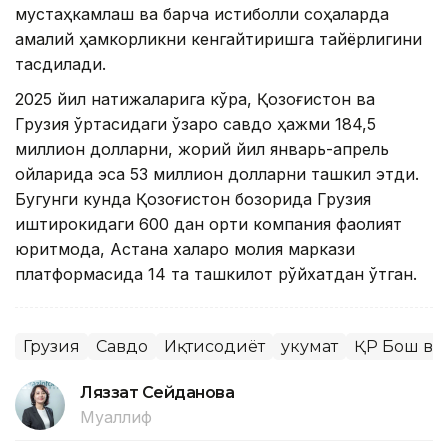
мустаҳкамлаш ва барча истиқболли соҳаларда
амалий ҳамкорликни кенгайтиришга тайёрлигини
тасдиқлади.
2025 йил натижаларига кўра, Қозоғистон ва
Грузия ўртасидаги ўзаро савдо ҳажми 184,5
миллион долларни, жорий йил январь-апрель
ойларида эса 53 миллион долларни ташкил этди.
Бугунги кунда Қозоғистон бозорида Грузия
иштирокидаги 600 дан ортиқ компания фаолият
юритмоқда, Астана халқаро молия маркази
платформасида 14 та ташкилот рўйхатдан ўтган.
Грузия
Савдо
Иқтисодиёт
Ҳукумат
ҚР Бош ва
Ляззат Сейданова
Муаллиф