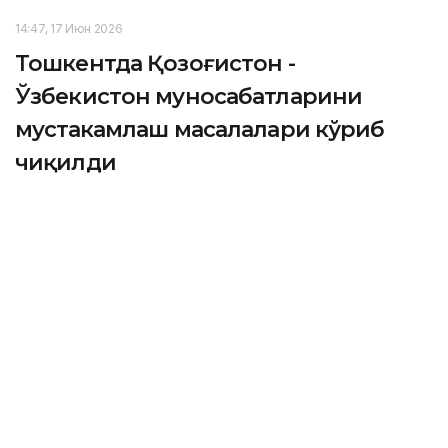
14:47, 17 Июн 2026
Тошкентда Қозоғистон -
Ўзбекистон муносабатларини
мустаҳкамлаш масалалари кўриб
чиқилди
TASHKENT. Kazinform - Ўзбекистон Республикаси
Президенти Шавкат Мирзиёев бешинчи Тошкент
халқаро инвестиция форуми доирасида Қозоғистон
Республикаси Бош вазири Олжас Бектеновни қабул
қилди, деб хабар беради
ЎзА
.