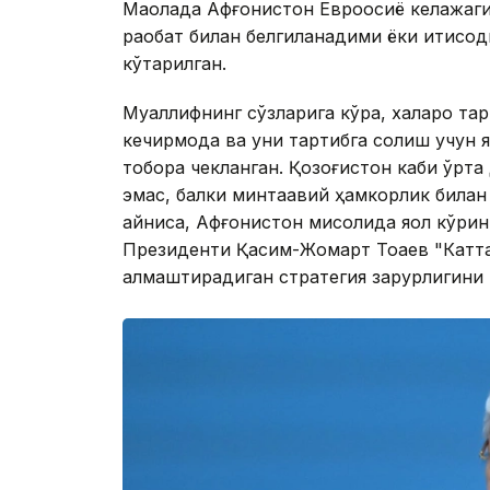
Мақолада Афғонистон Евроосиё келажаги
рақобат билан белгиланадими ёки иқтисо
кўтарилган.
Муаллифнинг сўзларига кўра, халқаро т
кечирмоқда ва уни тартибга солиш учун 
тобора чекланган. Қозоғистон каби ўрта 
эмас, балки минтақавий ҳамкорлик билан
айниқса, Афғонистон мисолида яққол кўр
Президенти Қасим-Жомарт Тоқаев "Катта
алмаштирадиган стратегия зарурлигини 