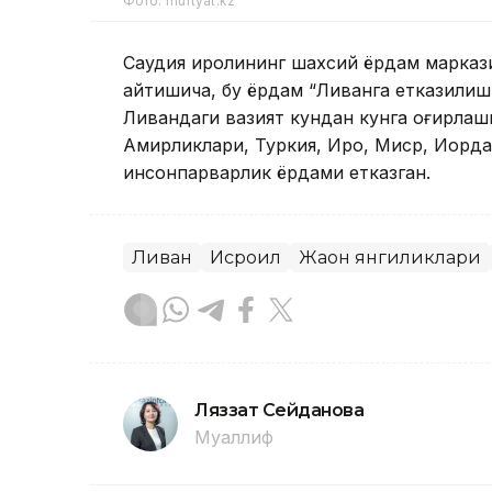
Фото: muftyat.kz
Саудия қиролининг шахсий ёрдам марказ
айтишича, бу ёрдам “Ливанга етказилиш
Ливандаги вазият кундан кунга оғирлаш
Амирликлари, Туркия, Ироқ, Миср, Иорд
инсонпарварлик ёрдами етказган.
Ливан
Исроил
Жаҳон янгиликлари
Ляззат Сейданова
Муаллиф