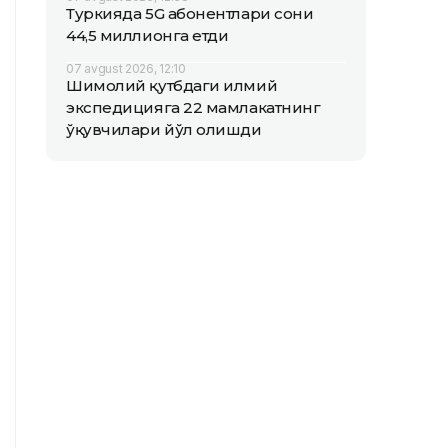
Туркияда 5G абонентлари сони
44,5 миллионга етди
07 avgust 2026, 12:10
Шимолий қутбдаги илмий
экспедицияга 22 мамлакатнинг
ўқувчилари йўл олишди