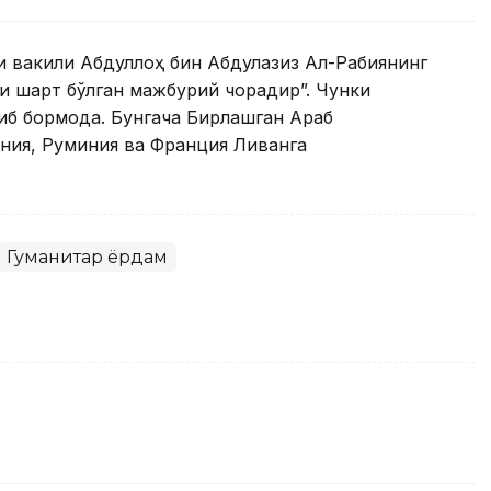
и вакили Абдуллоҳ бин Абдулазиз Ал-Рабиянинг
и шарт бўлган мажбурий чорадир”. Чунки
иб бормоқда. Бунгача Бирлашган Араб
ания, Руминия ва Франция Ливанга
Гуманитар ёрдам