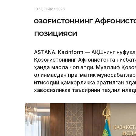
10:51, 11 Июл 2026
Қозоғистоннинг Афғонист
позицияси
ASTANA. Kazinform — АҚШнинг нуфуз
Қозоғистоннинг Афғонистонга нисбата
ҳақида мақола чоп этди. Муаллиф Қоз
олинмасдан прагматик муносабатларн
иқтисодий ҳамкорликка қаратилган қад
хавфсизликка таъсирини таҳлил қилад