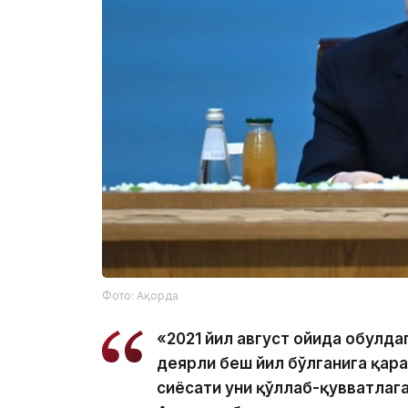
Фото: Ақорда
«2021 йил август ойида Қобулд
деярли беш йил бўлганига қар
сиёсати уни қўллаб-қувватлаг