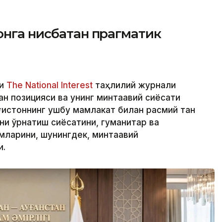
онга нисбатан прагматик
ли
The National Interest
таҳлилий журнали
н позицияси ва унинг минтақавий сиёсати
оғистоннинг ушбу мамлакат билан расмий тан
и ўрнатиш сиёсатини, гуманитар ва
амларини, шунингдек, минтақавий
и.