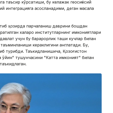
га таъсир кўрсатиши, бу келажак геосиёсий
дий интеграцияга асосланадими, деган масала
артиб ҳозирда парчаланиш даврини бошдан
яратилган халқаро институтларнинг имкониятлари
давлат учун бу барқарорлик ташқи кучлар билан
 таъминланиши кераклигини англатади. Бу,
иниб турибди. Таъкидланишича, Қозоғистон
 ўйин" тушунчасини "Катта имконият" билан
таъкидлаган.