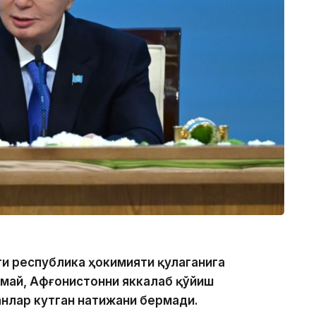
аги республика ҳокимияти қулаганига
амай, Афғонистонни яккалаб қўйиш
анлар кутган натижани бермади.