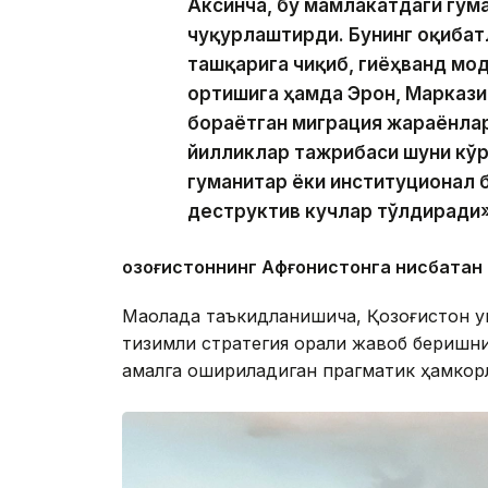
Аксинча, бу мамлакатдаги гум
чуқурлаштирди. Бунинг оқибат
ташқарига чиқиб, гиёҳванд мо
ортишига ҳамда Эрон, Маркази
бораётган миграция жараёнлар
йилликлар тажрибаси шуни кўр
гуманитар ёки институционал б
деструктив кучлар тўлдиради»
Қозоғистоннинг Афғонистонга нисбатан
Мақолада таъкидланишича, Қозоғистон уш
тизимли стратегия орқали жавоб беришн
амалга ошириладиган прагматик ҳамкорл