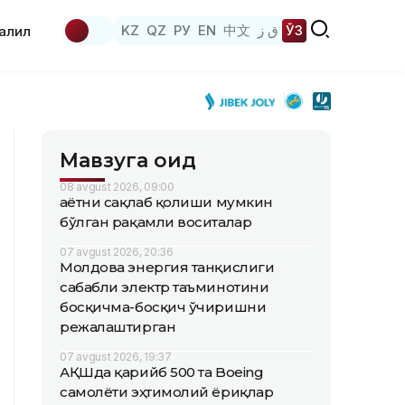
KZ
QZ
РУ
EN
中文
ق ز
ЎЗ
аҳлил
Мавзуга оид
08 avgust 2026, 09:00
Ҳаётни сақлаб қолиши мумкин
бўлган рақамли воситалар
07 avgust 2026, 20:36
Молдова энергия танқислиги
сабабли электр таъминотини
босқичма-босқич ўчиришни
режалаштирган
07 avgust 2026, 19:37
АҚШда қарийб 500 та Boeing
самолёти эҳтимолий ёриқлар