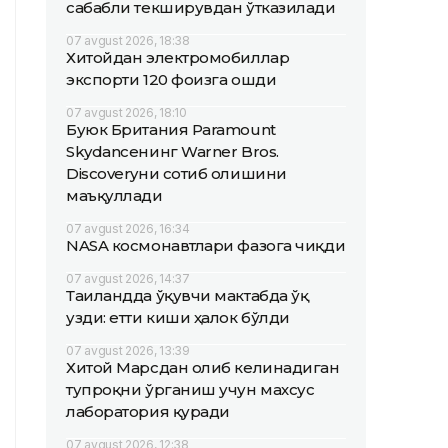
сабабли текширувдан ўтказилади
07 avgust 2026, 18:38
Хитойдан электромобиллар
экспорти 120 фоизга ошди
07 avgust 2026, 18:10
Буюк Британия Paramount
Skydanceнинг Warner Bros.
Discoveryни сотиб олишини
маъқуллади
07 avgust 2026, 16:34
NASA космонавтлари фазога чиқди
07 avgust 2026, 14:37
Таиландда ўқувчи мактабда ўқ
узди: етти киши ҳалок бўлди
07 avgust 2026, 13:39
Хитой Марсдан олиб келинадиган
тупроқни ўрганиш учун махсус
лаборатория қуради
07 avgust 2026, 12:38