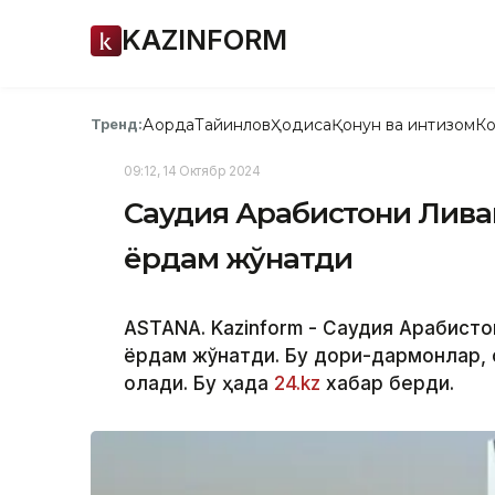
KAZINFORM
Ақорда
Тайинлов
Ҳодиса
Қонун ва интизом
Ко
Тренд:
09:12, 14 Октябр 2024
Саудия Арабистони Ливан
ёрдам жўнатди
ASTANA. Kazinform - Саудия Арабисто
ёрдам жўнатди. Бу дори-дармонлар, оз
олади. Бу ҳақда
24.kz
хабар берди.