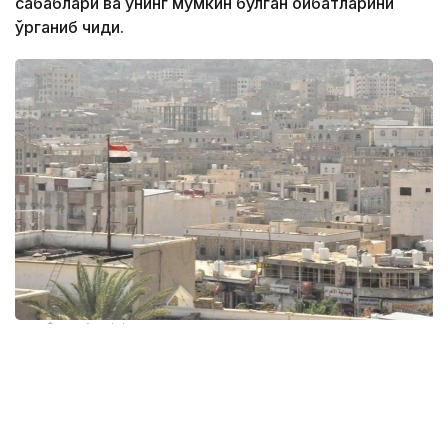
сабаблари ва унинг мумкин бўлган оқибатларини
ўрганиб чиқди.
Фото: Anadolu
Янги денгиз инқирози таҳдиди
Бу масала айниқса долзарбдир, чунки Қизил
денгизни Адан кўрфази билан боғлайдиган ва