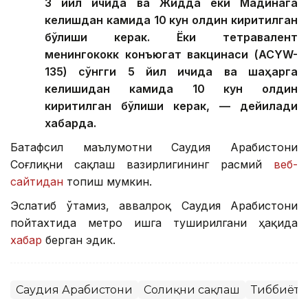
3 йил ичида ва Жидда ёки Мадинага
келишдан камида 10 кун олдин киритилган
бўлиши керак. Ёки тетравалент
менингококк конъюгат вакцинаси (ACYW-
135) сўнгги 5 йил ичида ва шаҳарга
келишидан камида 10 кун олдин
киритилган бўлиши керак, — дейилади
хабарда.
Батафсил маълумотни Саудия Арабистони
Соғлиқни сақлаш вазирлигининг расмий
веб-
сайтидан
топиш мумкин.
Эслатиб ўтамиз, аввалроқ Саудия Арабистони
пойтахтида метро ишга туширилгани ҳақида
хабар
берган эдик.
Саудия Арабистони
Соғлиқни сақлаш
Тиббиёт