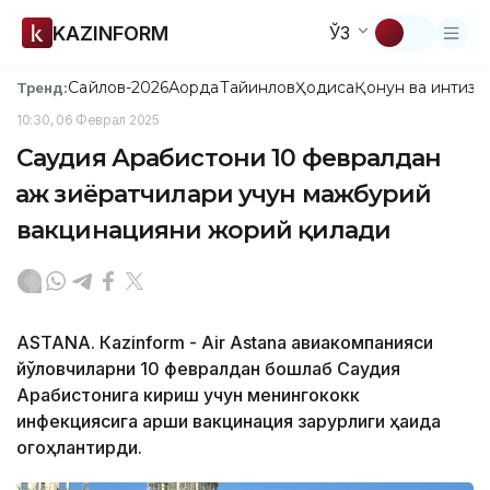
KAZINFORM
ЎЗ
Сайлов-2026
Ақорда
Тайинлов
Ҳодиса
Қонун ва интизо
Тренд:
10:30, 06 Феврал 2025
Саудия Арабистони 10 февралдан
Ҳаж зиёратчилари учун мажбурий
вакцинацияни жорий қилади
ASTANА. Кazinform - Air Astana авиакомпанияси
йўловчиларни 10 февралдан бошлаб Саудия
Арабистонига кириш учун менингококк
инфекциясига қарши вакцинация зарурлиги ҳақида
огоҳлантирди.