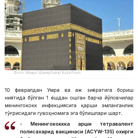
Фото: Мақсат Шағирбаев/ Kazinform
10 февралдан Умра ва Ҳаж зиёратига бориш
ниятида бўлган 1 ёшдан ошган барча йўловчилар
менингококк инфекциясига қарши эмланганлик
тўғрисидаги гувоҳномага эга бўлишлари шарт.
- Менингококкка қарши тетравалент
полисахарид вакцинаси (ACYW-135) охирги