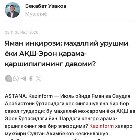
Бекабат Узаков
Муаллиф
09:11, 26 Июл 2026
Яман инқирози: маҳаллий урушми
ёки АҚШ-Эрон қарама-
қаршилигининг давоми?
ASTANA. Kazinform — Июль ойида Яман ва Саудия
Арабистони ўртасидаги кескинлашув яна бир бор
савол туғдирди: бу маҳаллий можароми ёки АҚШ ва
Эрон ўртасидаги Яқин Шарқдаги кенгроқ қарама-
қаршиликнинг яна бир эпизодими?
Кazinform
халқаро
мухбири Султан Акимбеков кескинлашув