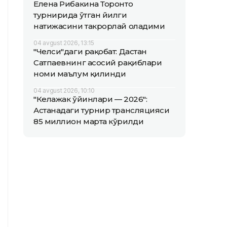
Елена Рибакина Торонто
турнирида ўтган йилги
натижасини такрорлай оладими
04 avgust 2026, 13:15
"Челси"даги рақобат: Дастан
Сатпаевнинг асосий рақиблари
номи маълум қилинди
04 avgust 2026, 10:10
"Келажак ўйинлари — 2026":
Астанадаги турнир трансляцияси
85 миллион марта кўрилди