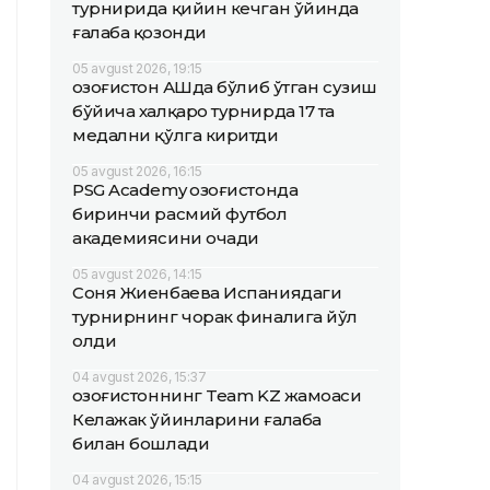
турнирида қийин кечган ўйинда
ғалаба қозонди
05 avgust 2026, 19:15
Қозоғистон АҚШда бўлиб ўтган сузиш
бўйича халқаро турнирда 17 та
медални қўлга киритди
05 avgust 2026, 16:15
PSG Academy Қозоғистонда
биринчи расмий футбол
академиясини очади
05 avgust 2026, 14:15
Соня Жиенбаева Испаниядаги
турнирнинг чорак финалига йўл
олди
04 avgust 2026, 15:37
Қозоғистоннинг Team KZ жамоаси
Келажак ўйинларини ғалаба
билан бошлади
04 avgust 2026, 15:15