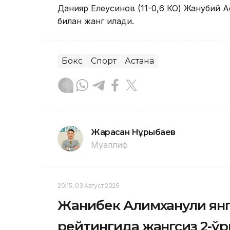
Данияр Елеусинов (11-0,6 КО) Жанубий 
билан жанг қилади.
Бокс
Спорт
Астана
Жарасқан Нұрыбаев
Муаллиф
20:15, 03 Август 2026
Жанибек Алимханули ян
рейтингида жангсиз 2-ў