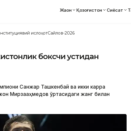
Жаҳон
Қозоғистон
Сиёсат
Т
нституциявий ислоҳот
Сайлов-2026
истонлик боксчи устидан
емпиони Санжар Ташкенбай ва икки карра
жон Мирзааҳмедов ўртасидаги жанг билан