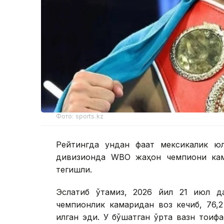
Фото: sports.kz
Рейтингда ундан фақат мексикалик ю
дивизионда WBО жаҳон чемпиони кам
тегишли.
Эслатиб ўтамиз, 2026 йил 21 июл д
чемпионлик камаридан воз кечиб, 76,2
қилган эди. У бўшатган ўрта вазн тои