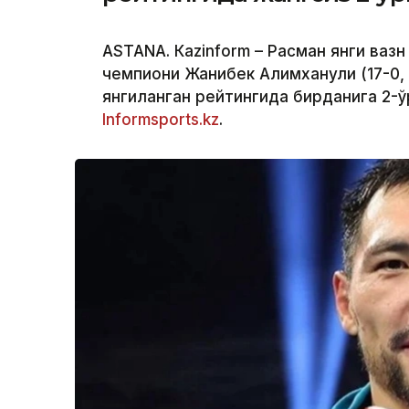
ASTANА. Кazinform – Расман янги вазн
чемпиони Жанибек Алимханули (17-0,
янгиланган рейтингида бирданига 2-ў
Informsports.kz
.