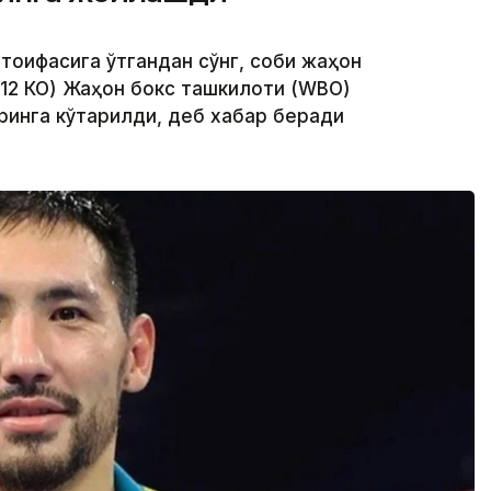
 тоифасига ўтгандан сўнг, собиқ жаҳон
 12 КО) Жаҳон бокс ташкилоти (WBО)
ринга кўтарилди, деб хабар беради