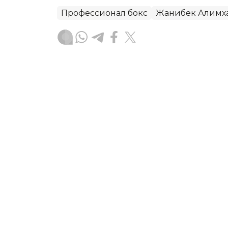
Профессионал бокс
Жанибек Алимх
Бекабат Узаков
Муаллиф
13:33, 17 Июл 2026
Осиё чемпионатида қайс
кўрсатди
ASTANA. Kazinform — Индонезия пойт
бўйича Осиё чемпионати расман якун