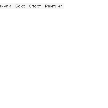
анули
Бокс
Спорт
Рейтинг
и давлатлар энг яхши натижа
ахти Жакарта шаҳрида U19 ва U23 тоифалари
ланди.