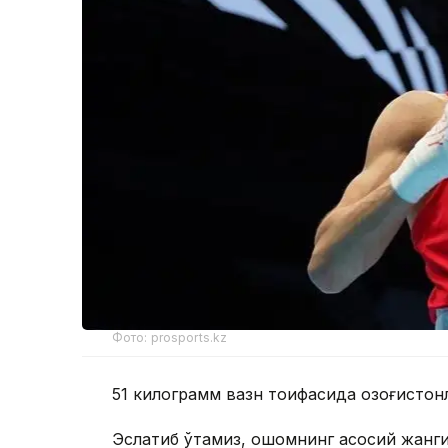
Фото: prosports.kz
51 килограмм вазн тоифасида қозоғистонл
Эслатиб ўтамиз, оқшомнинг асосий жанг