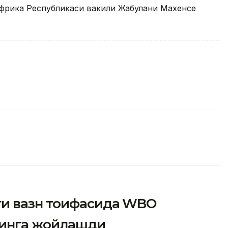
Африка Республикаси вакили Жабулани Махенсе
ги вазн тоифасида WBO
ринга жойлашди