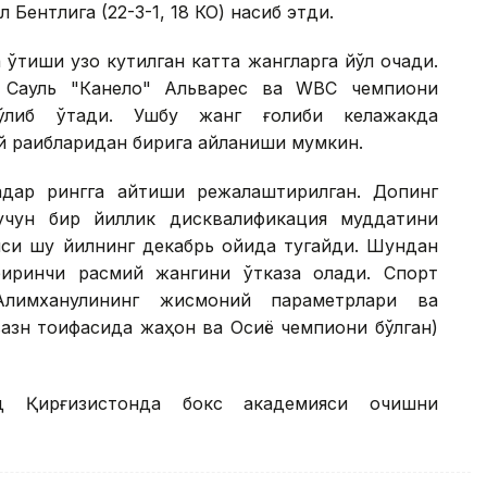
 Бентлига (22-3-1, 18 КО) насиб этди.
ўтиши узоқ кутилган катта жангларга йўл очади.
к Сауль "Канело" Альварес ва WВC чемпиони
ўлиб ўтади. Ушбу жанг ғолиби келажакда
 рақибларидан бирига айланиши мумкин.
қадар рингга қайтиши режалаштирилган. Допинг
учун бир йиллик дисквалификация муддатини
яси шу йилнинг декабрь ойида тугайди. Шундан
биринчи расмий жангини ўтказа олади. Спорт
 Алимханулининг жисмоний параметрлари ва
вазн тоифасида жаҳон ва Осиё чемпиони бўлган)
д Қирғизистонда бокс академияси очишни