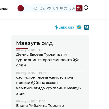
KZ
QZ
РУ
EN
中文
ق ز
ЎЗ
аҳлил
Мавзуга оид
06 avgust 2026, 14:10
Денис Евсеев Туркиядаги
турнирнинг чорак финалига йўл
олди
06 avgust 2026, 13:39
Қозоғистон терма жамоаси сув
полоси бўйича жаҳон
чемпионатида Уругвайни мағлуб
этди
06 avgust 2026, 12:10
Елена Рибакина Торонто