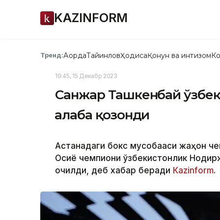
KAZINFORM
Ақорда
Тайинлов
Ҳодиса
Қонун ва интизом
Ко
Тренд:
19:45, 15 Декабр 2023
Санжар Ташкенбай ўзбек
ғалаба қозонди
Астанадаги бокс мусобақаси жаҳон ч
Осиё чемпиони ўзбекистонлик Нодир
очилди, деб хабар беради
Каzinform
.