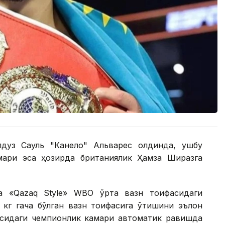
лдуз Сауль "Канело" Альварес олдинда, ушбу
ари эса ҳозирда британиялик Ҳамза Ширазга
а «Qazaq Style» WВО ўрта вазн тоифасидаги
 кг гача бўлган вазн тоифасига ўтишини эълон
фасидаги чемпионлик камари автоматик равишда