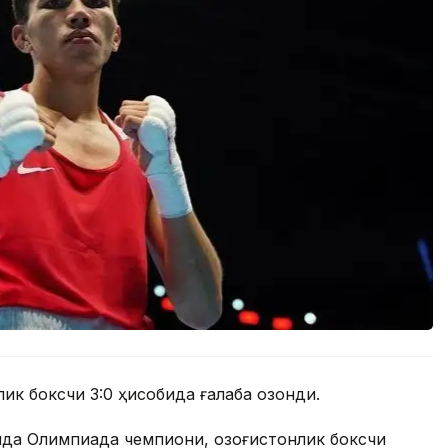
ик боксчи 3:0 ҳисобида ғалаба қозонди.
ида Олимпиада чемпиони, қозоғистонлик боксчи