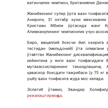
вақтинчалик чемпион, британиялик Дензел
Жанибекнинг супер ўрта вазн тоифасига 
Аниқроғи, 31 октабр куни мексикали
Кристиан Мбили ўртасида жанг б
Алимханулининг чемпионлик учун асосий
Бироқ, маҳаллий боксчи йил охирига 
тестидан (мельдоний) ўта олмагани 
ўтаётган Жанибекнинг дисквалификаци
кейингина у янги вазн тоифасидаги 
мутахассисларининг таъкидлашича,
ҳаваскор боксдаги тажрибаси (у 75 кг 
ушбу вазн тоифасига жуда мос келади.
Эслатиб ўтамиз, Эвандер Холифил
режалаштирмоқда
.