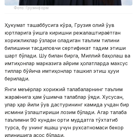
Фото: Грузинформ
Ҳукумат ташаббусига кўра, Грузия олий ўқув
юртларига ўқишга киришни режалаштираётган
хорижликлар ўзлари оладиган таълим тилини
билишини тасдиқловчи сертификат тақдим этиши
шарт бўлади. Шу билан бирга, Миллий баҳолаш ва
имтиҳонлар марказига айрим ҳолатларда махсус
тиллар бўйича имтиҳонлар ташкил этиш ҳуқуқи
берилади.
Янги меъёрлар хорижий талабаларнинг таълим
жараёнига ҳам қўшимча талаблар қўяди. Хусусан,
улар ҳар йили ўқув дастурининг камида учдан бир
қисмини ўзлаштириши лозим бўлади. Агар талаба
таълимни 90 кундан ортиқ муддатга тўхтатиб
турса, бу унинг яшаш учун рухсатномаси бекор
қилинишига асос бўлади.