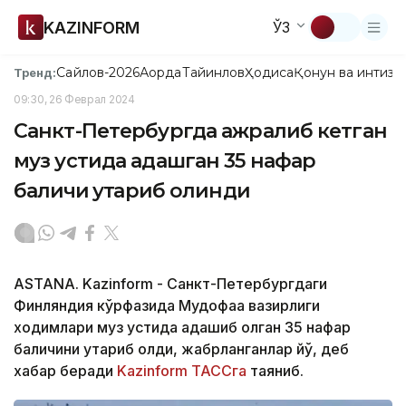
KAZINFORM
ЎЗ
Сайлов-2026
Ақорда
Тайинлов
Ҳодиса
Қонун ва интизо
Тренд:
09:30, 26 Феврал 2024
Санкт-Петербургда ажралиб кетган
муз устида адашган 35 нафар
балиқчи қутқариб олинди
ASTANA. Kazinform - Санкт-Петербургдаги
Финляндия кўрфазида Мудофаа вазирлиги
ходимлари муз устида адашиб қолган 35 нафар
балиқчини қутқариб олди, жабрланганлар йўқ, деб
хабар беради
Kazinform
ТАССга
таяниб.