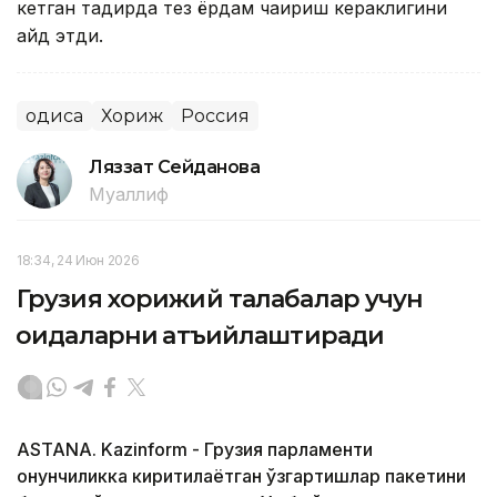
кетган тақдирда тез ёрдам чақириш кераклигини
қайд этди.
Ҳодиса
Хориж
Россия
Ляззат Сейданова
Муаллиф
18:34, 24 Июн 2026
Грузия хорижий талабалар учун
қоидаларни қатъийлаштиради
ASTANA. Kazinform - Грузия парламенти
қонунчиликка киритилаётган ўзгартишлар пакетини