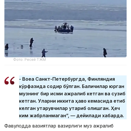
Фото: Ресей ТЖМ
- Воқеа Санкт-Петербургда, Финляндия
кўрфазида содир бўлган. Балиқчилар юрган
музнинг бир қисми ажралиб кетган ва сузиб
кетган. Уларни иккита ҳаво кемасида етиб
келган қутқарувчилар қутқариб қолишган. Ҳеч
ким жабрланмаган”, — дейилади хабарда.
Фавқулодда вазиятлар вазирлиги муз ажралиб