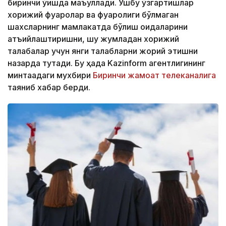
биринчи ўқишда маъқуллади. Ушбу ўзгартишлар
хорижий фуқаролар ва фуқаролиги бўлмаган
шахсларнинг мамлакатда бўлиш қоидаларини
қатъийлаштиришни, шу жумладан хорижий
талабалар учун янги талабларни жорий этишни
назарда тутади. Бу ҳақда Kazinform агентлигининг
минтақадаги мухбири
Биринчи жамоат телеканалига
таяниб хабар берди.