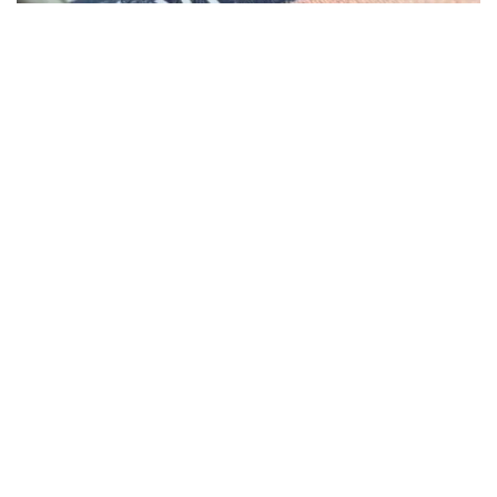
Фото: montsame
“Қозоғистонда 40 та етакчи хорижий
университетларнинг филиаллари
очилмоқда. Бугунги кунда мамлакатимизда
31 минг 500 нафар хорижлик талаба таҳсил
олмоқда – бу тарихий рекорддир. 2029
йилга бориб бу сонни 150 мингга етказиш
мақсад қилинган. Бунинг учун хорижлик
талабалар, шунингдек, олимлар,
профессорлар, мутахассисларга виза
бериш тартибини қайта кўриб чиқишимиз