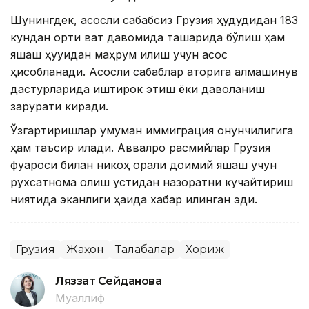
Шунингдек, асосли сабабсиз Грузия ҳудудидан 183
кундан ортиқ вақт давомида ташқарида бўлиш ҳам
яшаш ҳуқуқидан маҳрум қилиш учун асос
ҳисобланади. Асосли сабаблар қаторига алмашинув
дастурларида иштирок этиш ёки даволаниш
зарурати киради.
Ўзгартиришлар умуман иммиграция қонунчилигига
ҳам таъсир қилади. Аввалроқ расмийлар Грузия
фуқароси билан никоҳ орқали доимий яшаш учун
рухсатнома олиш устидан назоратни кучайтириш
ниятида эканлиги ҳақида хабар қилинган эди.
Грузия
Жаҳон
Талабалар
Хориж
Ляззат Сейданова
Муаллиф