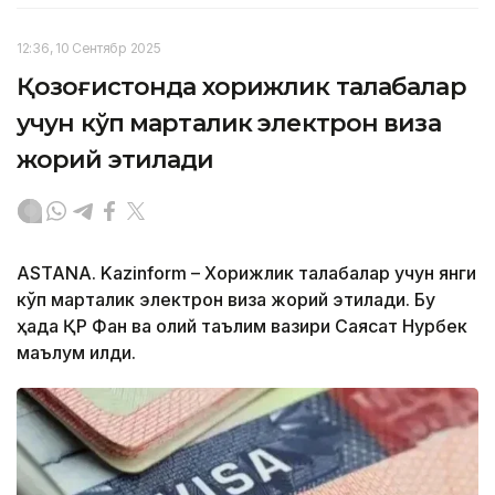
12:36, 10 Сентябр 2025
Қозоғистонда хорижлик талабалар
учун кўп марталик электрон виза
жорий этилади
ASTANA. Kazinform – Хорижлик талабалар учун янги
кўп марталик электрон виза жорий этилади. Бу
ҳақда ҚР Фан ва олий таълим вазири Саясат Нурбек
маълум қилди.