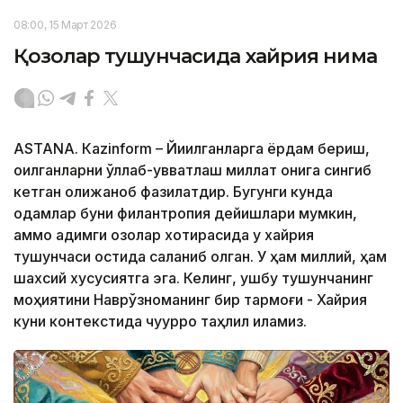
08:00, 15 Март 2026
Қозоқлар тушунчасида хайрия нима
ASTANА. Кazinform – Йиқилганларга ёрдам бериш,
қоқилганларни қўллаб-қувватлаш миллат қонига сингиб
кетган олижаноб фазилатдир. Бугунги кунда
одамлар буни филантропия дейишлари мумкин,
аммо қадимги қозоқлар хотирасида у хайрия
тушунчаси остида сақланиб қолган. У ҳам миллий, ҳам
шахсий хусусиятга эга. Келинг, ушбу тушунчанинг
моҳиятини Наврўзноманинг бир тармоғи - Хайрия
куни контекстида чуқурроқ таҳлил қиламиз.