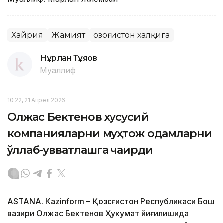
Хайрия
Жамият
Қозоғистон халқига
Нұрлан Тұяқов
Муаллиф
10:22, 21 Апрел 2026
Олжас Бектенов хусусий
компанияларни муҳтож одамларни
қўллаб-қувватлашга чақирди
ASTANА. Кazinform – Қозоғистон Республикаси Бош
вазири Олжас Бектенов Ҳукумат йиғилишида