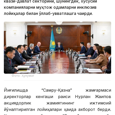
квази-давлат секторини, шунингдек, хусусий
компанияларни муҳтож одамларни инклюзив
лойиҳалар билан қўллаб-қувватлашга чақирди.
Фото: Ҳукумат
Йиғилишда “Самруқ-Қазна” жамғармаси
директорлар кенгаши раиси Нурлан Жақипов
акциядорлик жамиятининг ижтимоий
йўналтирилган лойиҳалари ҳақида ахборот берди.