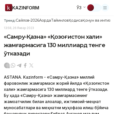
KAZINFORM
ЎЗ
Сайлов-2026
Ақорда
Тайинлов
Ҳодиса
Қонун ва интизо
Тренд:
13:58, 26 Январ 2023
«Самруқ-Қазна» «Қозоғистон халқи»
жамғармасига 130 миллиард тенге
ўтказади
ASTANA. Kazinform - «Самруқ-Қазна» миллий
фаровонлик жамғармаси жорий йилда «Қозоғистон
халқи» жамғармасига 130 миллиард тенге ўтказади.
Бу ҳақда «Самруқ-Қазна» жамғармасининг
жамоатчилик билан алоқалар, ижтимоий-меҳнат
муносабатлари ва меҳнатни муҳофаза қилиш бўйича
бошқарувчи директори Ғибрат Ауғанов маълум