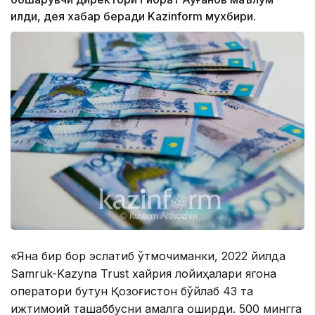
қилди, дея хабар беради Kazinform мухбири.
«Яна бир бор эслатиб ўтмоқчиманки, 2022 йилда
Samruk-Kazyna Trust хайрия лойиҳалари ягона
оператори бутун Қозоғистон бўйлаб 43 та
ижтимоий ташаббусни амалга оширди. 500 мингга