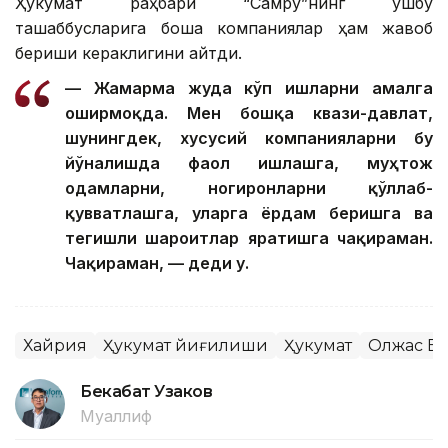
Ҳукумат раҳбари “Самруқ”нинг ушбу
ташаббусларига бошқа компаниялар ҳам жавоб
бериши кераклигини айтди.
— Жамғарма жуда кўп ишларни амалга
оширмоқда. Мен бошқа квази-давлат,
шунингдек, хусусий компанияларни бу
йўналишда фаол ишлашга, муҳтож
одамларни, ногиронларни қўллаб-
қувватлашга, уларга ёрдам беришга ва
тегишли шароитлар яратишга чақираман.
Чақираман, — деди у.
Хайрия
Ҳукумат йиғилиши
Ҳукумат
Олжас Бе
Бекабат Узаков
Муаллиф