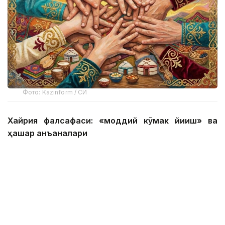
Фото: Kazinform / СИ
Хайрия фалсафаси: «моддий кўмак йиғиш» ва
ҳашар анъаналари
Хайрия қозоқ фалсафасида марказий ўринни
эгаллайди. Кундалик ҳаётда тез-тез айтиладиган
"Кенг бўлсанг, кам бўлмайсан" деган доно мақол
нафақат саховатни, балки меҳр-оқибат ва ўзаро
ёрдамга асосланган ахлоқий тамойилни ҳам
ифодалайди. Файласуфларнинг фикрига кўра, қозоқ