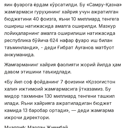
яқин фуқарога ёрдам кўрсатилди. Бу «Самруқ-Қазна»
жамғармаси гуруҳининг хайрия учун ажратилган
бюджетини 40 фоизга, яъни 10 миллиард тенгега
ошириш натижасида амалга оширилди. Мазкур
лойиҳаларнинг амалга оширилиши натижасида
республика бўйича 624 нафар фуқаро иш билан
таъминланди», - деди Ғибрат Ауғанов матбуот
анжуманида.
Жамғарманинг хайрия фаолияти жорий йилда ҳам
давом этишини таъкидлади.
«Бу йил соф фойданинг 7 фоизини «Қозоғистон
халқи» ижтимоий жамғармасига ўтказамиз. Бу
миқдор тахминан 130 миллиард тенгени ташкил
қилади. Яъни хайрияга ажратиладиган бюджет
камида 13 баробар ортади», — деди жамғарма
ижрочи директори.
Муаллиф: Марлан Жиембай