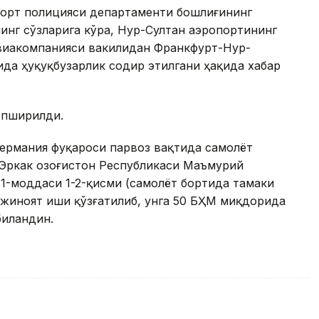
порт полицияси департаменти бошлиғининг
инг сўзларига кўра, Нур-Султан аэропортининг
авиакомпанияси вакилидан Франкфурт-Нур-
да ҳуқуқбузарлик содир этилгани ҳақида хабар
топширилди.
ермания фуқароси парвоз вақтида самолёт
Эркак Қозоғистон Республикаси Маъмурий
1-моддаси 1-2-қисми (самолёт бортида тамаки
 жиноят иши қўзғатилиб, унга 50 БҲМ миқдорида
биландин.