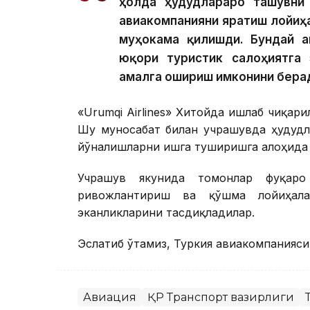
ҳолда ҳудудлараро ташувни
авиакомпанияни яратиш лойиҳ
муҳокама қилишди. Бундай ав
юқори туристик салоҳиятга 
амалга ошириш имконини берад
«Urumqi Airlines» Хитойда ишлаб чиқа
Шу муносабат билан учрашувда ҳудудл
йўналишларни ишга туширишга алоҳида 
Учрашув якунида томонлар фуқаро
ривожлантириш ва қўшма лойиҳал
эканликларини тасдиқладилар.
Эслатиб ўтамиз, Туркия авиакомпанияси
Авиация
ҚР Транспорт вазирлиги