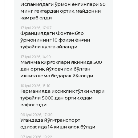
Испаниядаги ўрмон ёнғинлари 50
минг гектардан ортиқ майдонни
қамраб олди
17 iyul 2026, 17:07
Франциядаги Фонтенбло
ўрмонининг 10 фоизи ёнғин
туфайли кулга айланди
17 iyul 2026, 14:10
Мьянма қирғоқлари яқинида 500
дан ортиқ йўловчиси бўлган
иккита кема бедарак йўқолди
10 iyul 2026, 15:10
Германияда иссиқлик тўлқинлари
туфайли 5000 дан ортиқ одам
вафот этди
09 iyul 2026, 17:39
Угандада йўл-транспорт
ҳодисасида 14 киши ҳалок бўлди
07 iyul 2026, 19:22