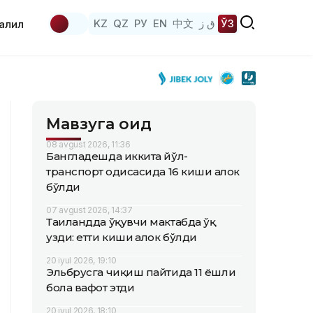
KZ
QZ
РУ
EN
中文
ق ز
ЎЗ
аҳлил
Мавзуга оид
08 avgust 2026, 11:36
Бангладешда иккита йўл-
транспорт ҳодисасида 16 киши ҳалок
бўлди
07 avgust 2026, 14:37
Таиландда ўқувчи мактабда ўқ
узди: етти киши ҳалок бўлди
20 iyul 2026, 19:10
Эльбрусга чиқиш пайтида 11 ёшли
бола вафот этди
20 iyul 2026, 18:10