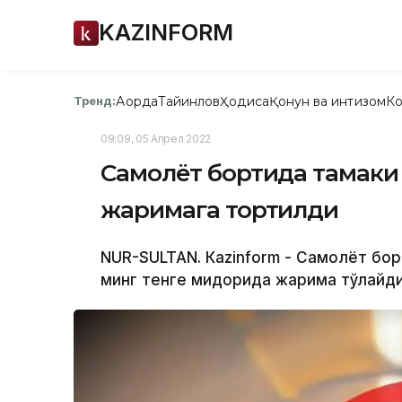
KAZINFORM
Ақорда
Тайинлов
Ҳодиса
Қонун ва интизом
Ко
Тренд:
09:09, 05 Апрел 2022
Самолёт бортида тамаки 
жаримага тортилди
NUR-SULTAN. Кazinform - Самолёт бор
минг тенге миқдорида жарима тўлайди