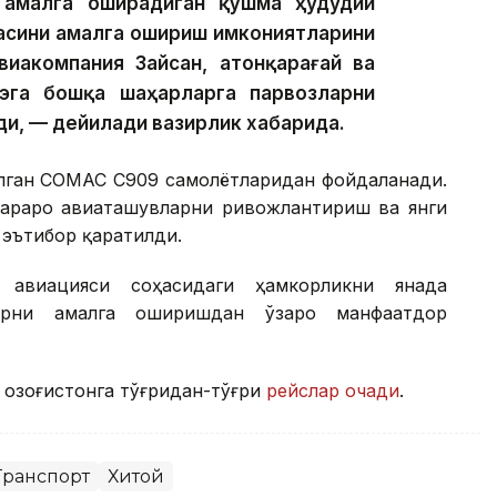
 амалга оширадиган қўшма ҳудудий
асини амалга ошириш имкониятларини
иакомпания Зайсан, Қатонқарағай ва
эга бошқа шаҳарларга парвозларни
и, — дейилади вазирлик хабарида.
рилган COMAC C909 самолётларидан фойдаланади.
араро авиаташувларни ривожлантириш ва янги
эътибор қаратилди.
 авиацияси соҳасидаги ҳамкорликни янада
арни амалга оширишдан ўзаро манфаатдор
 Қозоғистонга тўғридан-тўғри
рейслар очади
.
Транспорт
Хитой