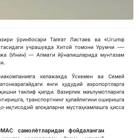
азири ўринбосари Талғат Ластаев ва «Urumqi
ўртасидаги учрашувда Хитой томони Урумчи -—
Қулжа (Инин) — Алмати йўналишларида мунтазам
и.
виакомпанияга келажакда Ўскемен ва Семей
атонкарагайдаги янги ҳудудий аэропортларга
қишни таклиф қилди. Вазирлик маълумотларига
нтиришга, транспортнинг қулайлигини оширишга
вдо-иқтисодий алоқаларни мустаҳкамлашга ҳисса
ОМАC самолётларидан фойдаланган