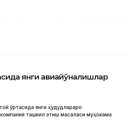
тасида янги авиайўналишлар
итой ўртасида янги ҳудудлараро
акомпания ташкил этиш масаласи муҳокама