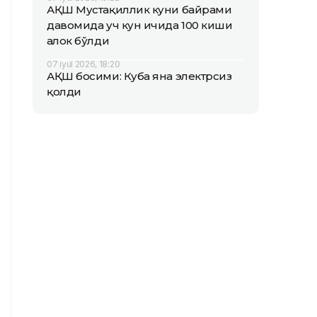
АҚШ Мустақиллик куни байрами
давомида уч кун ичида 100 киши
ҳалок бўлди
07 iyul 2026, 18:20
АҚШ босими: Куба яна электрсиз
қолди