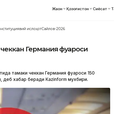
Жаҳон
Қозоғистон
Сиёсат
Т
нституциявий ислоҳот
Сайлов-2026
чеккан Германия фуқароси
тида тамаки чеккан Германия фуқароси 150
, деб хабар беради Кazinform мухбири.