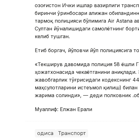
Қозоғистон Ички ишлар вазирлиги транс
биринчи ўринбосари Қалижан Қобиландинн
тармоқ полицияси бўлимига Аir Аstana 
Султан йўналишидаги самолётнинг борти
келиб тушган.
Етиб боргач, йўловчи йўл полициясига 
«Текширув давомида полиция 58 ёшли Г
ҳожатхонасида чекаётганини аниқлади. 
жавобгарлик тўғрисидаги кодекснинг 44
маҳсулотларини истеъмол қилиш) билан
жарима солинди», — деди полковник Қ.Қо
Муаллиф: Елжан Ерали
Ҳодиса
Транспорт