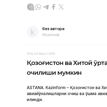
без автора
Муаллиф
19:15, 03 Август 2026
Қозоғистон ва Хитой ўр
очилиши мумкин
ASTANА. Кazinform – Қозоғистон ва Х
авиайўналишларни очиш ва қўшма ави
қилинди.