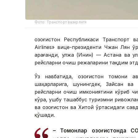
Фото: Транспорт вазирлиги
Қозоғистон Республикаси Транспорт в
Airlines» вице-президенти Чжан Лян 
Қарағанди, Қулжа (Инин) — Астана ва 
рейсларни очиш режаларини тақдим этд
Ўз навбатида, Қозоғистон томони а
шаҳарларига, шунингдек, Зайсан ва Қ
рейсларни очиш имкониятини кўриб чи
кўра, ушбу ташаббус туризмни ривожла
ва Қозоғистон ва Хитой ўртасидаги са
қўшади.
– Томонлар Қозоғистонда C