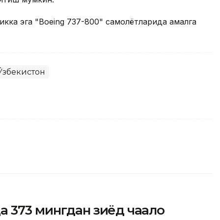
ликка эга "Boeing 737-800" самолётларида амалга
Ўзбекистон
373 мингдан зиёд чақалоқ