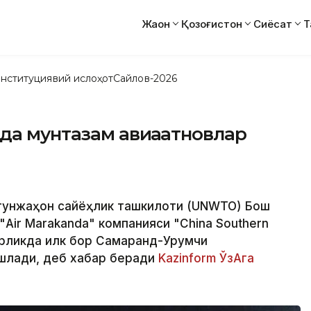
Жаҳон
Қозоғистон
Сиёсат
Т
нституциявий ислоҳот
Сайлов-2026
да мунтазам авиақатновлар
утунжаҳон сайёҳлик ташкилоти (UNWTO) Бош
Air Marakanda" компанияси "China Southern
орликда илк бор Самарқанд-Урумчи
ошлади, деб хабар беради
Kazinform
ЎзАга