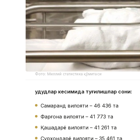
Фото: Миллий статистика қўмитаси
Ҳудудлар кесимида туғилишлар сони:
Самарқанд вилояти – 46 436 та
Фарғона вилояти – 41 773 та
Қашқадарё вилояти – 41 261 та
Сурхондарё вилояти – 35 461 та