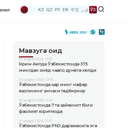
KZ
QZ
РУ
EN
中文
ق ز
ЎЗ
аҳлил
Мавзуга оид
05 avgust 2026, 11:15
Ярим йилда Ўзбекистонда 373
мингдан зиёд чақалоқ дунёга келди
04 avgust 2026, 17:15
Ўзбекистонда ҳар минг нафар
аҳолининг қанчаси тадбиркор
02 avgust 2026, 11:37
Ўзбекистонда 7 та ҳайвонот боғи
фаолият юритмоқда
01 avgust 2026, 12:10
Ўзбекистонда PhD даражасига эга