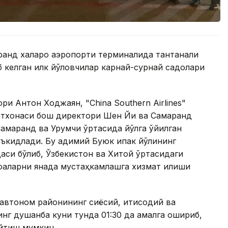
қанд халқаро аэропорти терминалида тантанали
 келган илк йўловчилар карнай-сурнай садолари
ри Антон Ходжаян, "China Southern Airlines"
тхонаси бош директори Шен Йи ва Самарқанд
марқанд ва Урумчи ўртасида йўлга қўйилган
аъкидлади. Бу қадимий Буюк ипак йўлининг
аси бўлиб, Ўзбекистон ва Хитой ўртасидаги
оқаларни янада мустаҳкамлашга хизмат қилиши
автоном районининг сиёсий, иқтисодий ва
нг душанба куни тунда 01:30 да амалга ошириб,
айтиш мумкин.