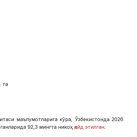
4 та
митаси маълумотларига кўра, Ўзбекистонда 2026
ганларида 92,3 мингта никоҳ
қайд этилган
.