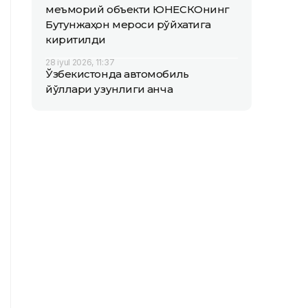
меъморий объекти ЮНEСКОнинг
Бутунжаҳон мероси рўйхатига
киритилди
28 iyul 2026, 11:37
Ўзбекистонда автомобиль
йўллари узунлиги қанча