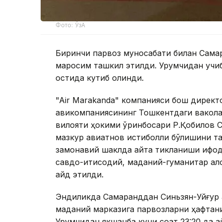
Фото: ЎзА
Биринчи парвоз муносабати билан Самар
маросим ташкил этилди. Урумчидан учиб
остида кутиб олинди.
"Air Marakanda" компанияси бош директо
авикомпаниясининг Тошкентдаги вакола
вилояти ҳокими ўринбосари Р.Қобилов Са
мазкур авиқатнов истиқболли бўлишини т
замонавий шаклда қайта тикланиши ифод
савдо-иқтисодий, маданий-гуманитар ал
қайд этилди.
Эндиликда Самарқанддан Синьзян-Уйғур 
маданий марказига парвозларни ҳафтани
Урумчидан якшанба куни соат 23:20 да қ