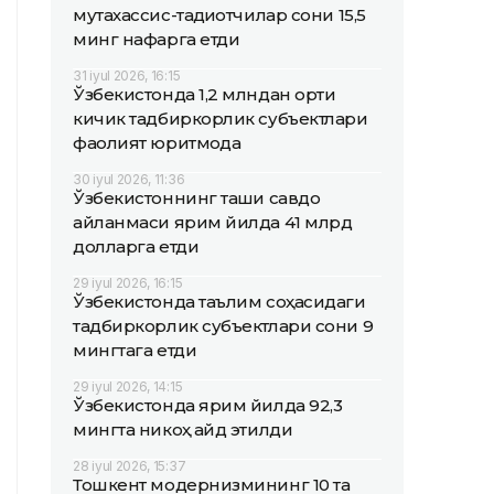
мутахассис-тадқиқотчилар сони 15,5
минг нафарга етди
31 iyul 2026, 16:15
Ўзбекистонда 1,2 млндан ортиқ
кичик тадбиркорлик субъектлари
фаолият юритмоқда
30 iyul 2026, 11:36
Ўзбекистоннинг ташқи савдо
айланмаси ярим йилда 41 млрд
долларга етди
29 iyul 2026, 16:15
Ўзбекистонда таълим соҳасидаги
тадбиркорлик субъектлари сони 9
мингтага етди
29 iyul 2026, 14:15
Ўзбекистонда ярим йилда 92,3
мингта никоҳ қайд этилди
28 iyul 2026, 15:37
Тошкент модернизмининг 10 та