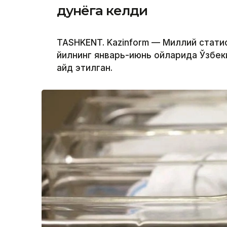
дунёга келди
TASHKENT. Kazinform — Миллий стати
йилнинг январь-июнь ойларида Ўзбек
қайд этилган.