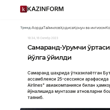
KAZINFORM
Ақорда
Тайинлов
Ҳодиса
Қонун ва интизом
Ко
Тренд:
18:34, 16 Октябр 2023
Самарқанд-Урумчи ўртаси
йўлга қўйилди
Самарқанд шаҳрида ўтказилаётган Б
ассамблеяси 25-сессияси арафасида "
Airlines" авиакомпанияси билан ҳамк
йўналишида мунтазам қатновларни б
таяниб.