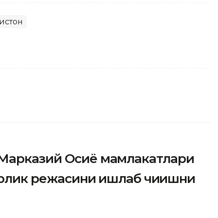
истон
 Марказий Осиё мамлакатлари
орлик режасини ишлаб чиқишни