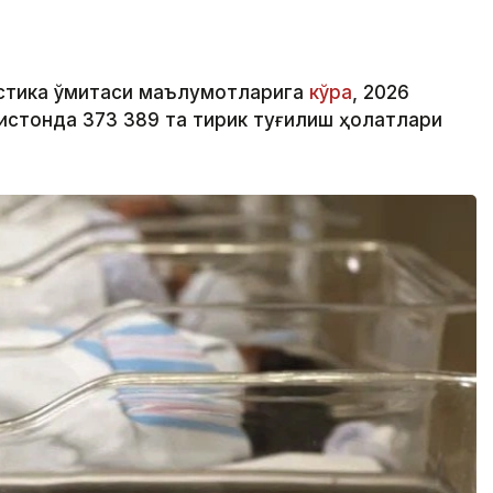
стика қўмитаси маълумотларига
кўра
, 2026
истонда 373 389 та тирик туғилиш ҳолатлари