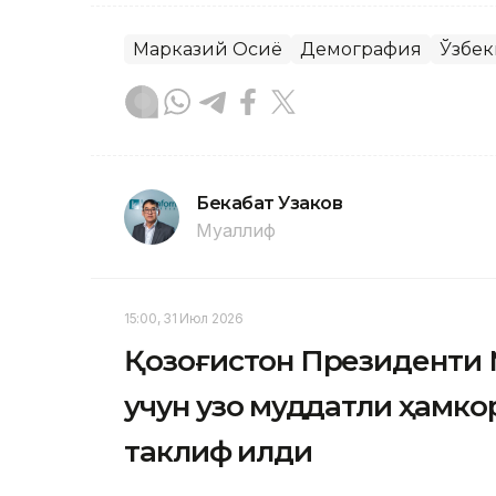
Марказий Осиё
Демография
Ўзбек
Бекабат Узаков
Муаллиф
15:00, 31 Июл 2026
Қозоғистон Президенти
учун узоқ муддатли ҳамк
таклиф қилди