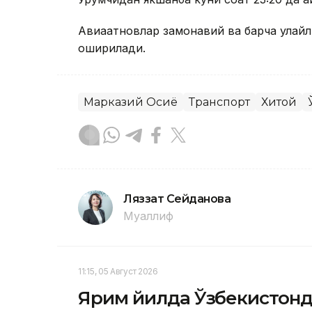
Авиақатновлар замонавий ва барча қулай
оширилади.
Марказий Осиё
Транспорт
Хитой
Ляззат Сейданова
Муаллиф
11:15, 05 Август 2026
Ярим йилда Ўзбекистонда 