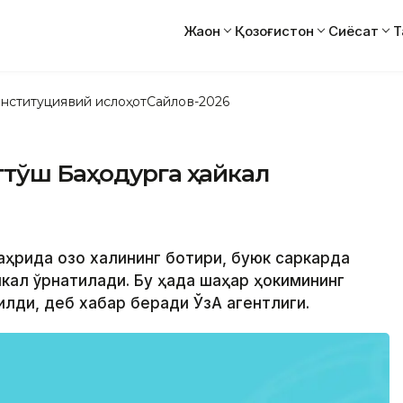
Жаҳон
Қозоғистон
Сиёсат
Т
нституциявий ислоҳот
Сайлов-2026
гтўш Баҳодурга ҳайкал
ҳрида қозоқ халқининг ботири, буюк саркарда
йкал ўрнатилади. Бу ҳақда шаҳар ҳокимининг
лди, деб хабар беради ЎзА агентлиги.