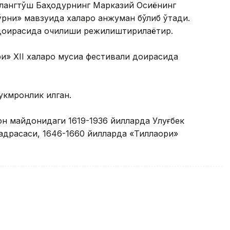
Ялангтўш Баҳодурнинг Марказий Осиёнинг
рни» мавзуида халқаро анжуман бўлиб ўтади.
 доирасида очилиши режилиштирилаётир.
и» XII халқаро мусиқа фестивали доирасида
кмронлик қилган.
он майдонидаги 1619-1936 йилларда Улуғбек
драсаси, 1646-1660 йилларда «Тиллақори»