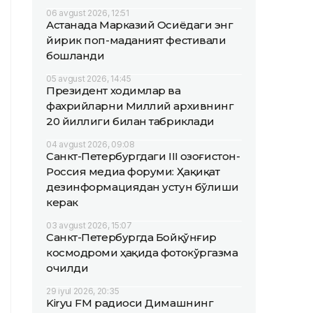
06 avgust 2026, 12:51
Астанада Марказий Осиёдаги энг
йирик поп-маданият фестивали
бошланди
05 avgust 2026, 14:45
Президент ходимлар ва
фахрийларни Миллий архивнинг
20 йиллиги билан табриклади
04 avgust 2026, 09:08
Санкт-Петербургдаги III Қозоғистон-
Россия медиа форуми: Ҳақиқат
дезинформациядан устун бўлиши
керак
03 avgust 2026, 15:07
Санкт-Петербургда Бойқўнғир
космодроми ҳақида фотокўргазма
очилди
29 iyul 2026, 20:35
Kiryu FM радиоси Димашнинг