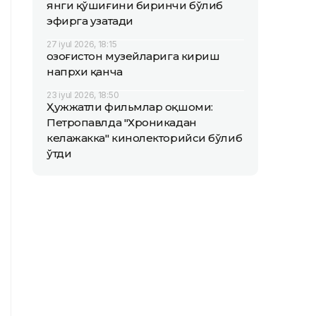
янги қўшиғини биринчи бўлиб
эфирга узатади
27 iyul 2026, 18:15
Қозоғистон музейларига кириш
напрхи қанча
23 iyul 2026, 18:50
Ҳужжатли фильмлар оқшоми:
Петропавлда "Хроникадан
келажакка" кинолекторийси бўлиб
ўтди