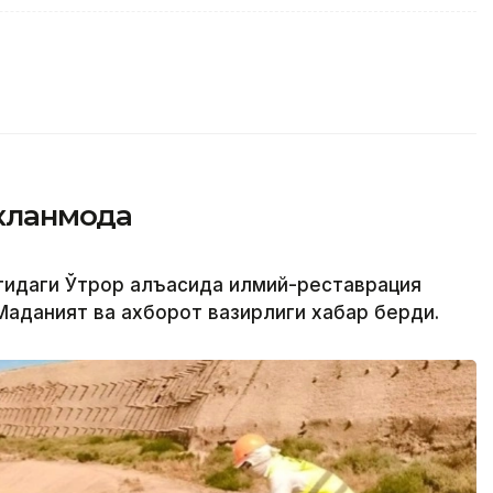
кланмоқда
тидаги Ўтрор қалъасида илмий-реставрация
 Маданият ва ахборот вазирлиги хабар берди.