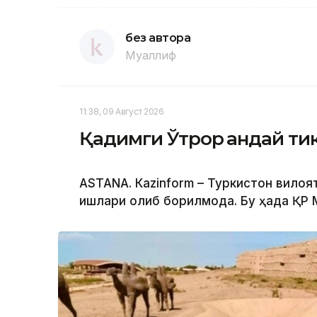
без автора
Муаллиф
11:38, 09 Август 2026
Қадимги Ўтрор қандай ти
ASTANА. Кazinform – Туркистон вилоя
ишлари олиб борилмоқда. Бу ҳақда ҚР