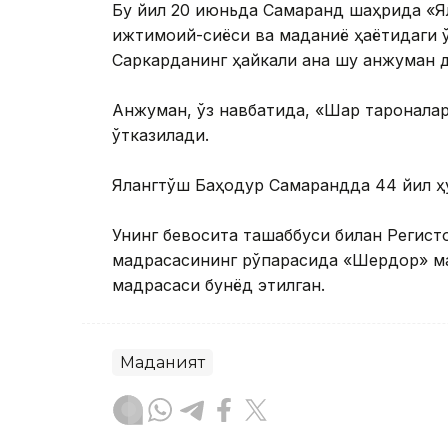
Бу йил 20 июньда Самарқанд шаҳрида «
ижтимоий-сиёси ва маданиё ҳаётидаги ў
Саркарданинг ҳайкали ана шу анжуман
Анжуман, ўз навбатида, «Шарқ тароналар
ўтказилади.
Ялангтўш Баҳодур Самарқандда 44 йил ҳу
Унинг бевосита ташаббуси билан Регист
мадрасасининг рўпарасида «Шердор» ма
мадрасаси бунёд этилган.
Маданият