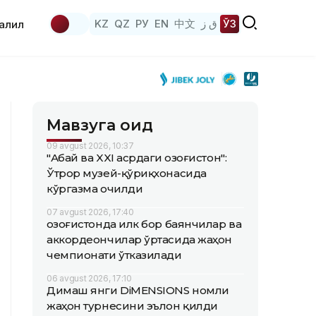
KZ
QZ
РУ
EN
中文
ق ز
ЎЗ
аҳлил
Мавзуга оид
09 avgust 2026, 10:37
"Абай ва XXI асрдаги Қозоғистон":
Ўтрор музей-қўриқхонасида
кўргазма очилди
07 avgust 2026, 17:40
Қозоғистонда илк бор баянчилар ва
аккордеончилар ўртасида жаҳон
чемпионати ўтказилади
06 avgust 2026, 17:10
Димаш янги DiMENSIONS номли
жаҳон турнесини эълон қилди