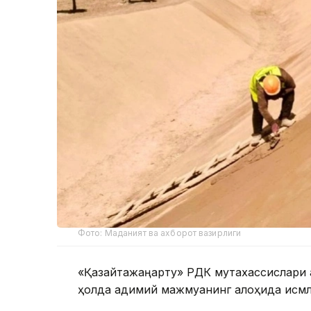
Фото: Маданият ва ахборот вазирлиги
«Қазқайтажаңарту» РДК мутахассислари 
ҳолда қадимий мажмуанинг алоҳида қисмл