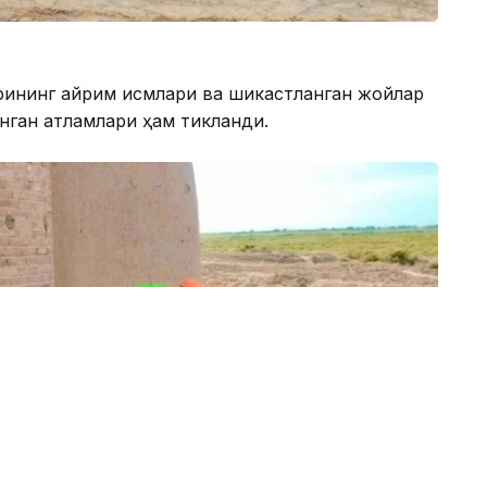
ининг айрим қисмлари ва шикастланган жойлар
инган қатламлари ҳам тикланди.