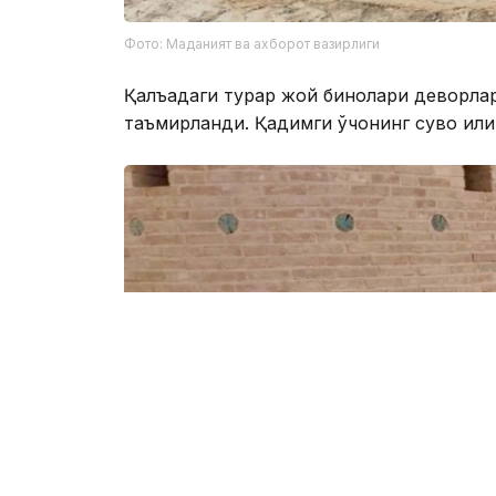
Фото: Маданият ва ахборот вазирлиги
Қалъадаги турар жой бинолари деворлар
таъмирланди. Қадимги ўчоқнинг сувоқ қил