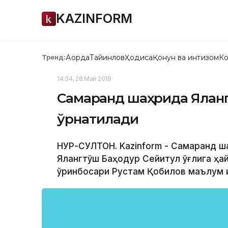
KAZINFORM
Ақорда
Тайинлов
Ҳодиса
Қонун ва интизом
Ко
Тренд:
14:34, 28 Май 2019
Самарқанд шаҳрида Ялан
ўрнатилади
НУР-СУЛТОН. Kazinform - Самарқанд ша
Ялангтўш Баҳодур Сейитқул ўғлига ҳа
ўринбосари Рустам Қобилов маълум қи