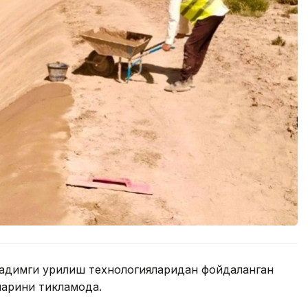
қадимги қурилиш технологияларидан фойдаланган
арини тикламоқда.