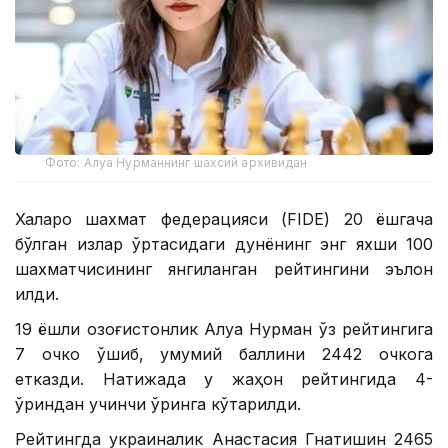
Фото: Алуа Нурманнинг шахсий архивидан
Халқаро шахмат федерацияси (FIDE) 20 ёшгача
бўлган қизлар ўртасидаги дунёнинг энг яхши 100
шахматчисининг янгиланган рейтингини эълон
қилди.
19 ёшли қозоғистонлик Алуа Нурман ўз рейтингига
7 очко қўшиб, умумий баллини 2442 очкога
етказди. Натижада у жаҳон рейтингида 4-
ўриндан учинчи ўринга кўтарилди.
Рейтингда украиналик Анастасия Гнатишин 2465