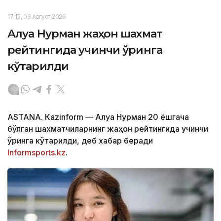
17:15, 03 Август 2026
Алуа Нурман жаҳон шахмат
рейтингида учинчи ўринга
кўтарилди
ASTANА. Кazinform — Алуа Нурман 20 ёшгача
бўлган шахматчиларнинг жаҳон рейтингида учинчи
ўринга кўтарилди, деб хабар беради
Informsports.kz
.