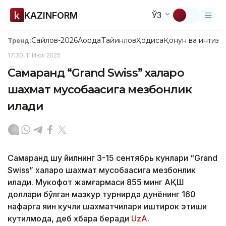
KAZINFORM
ЎЗ
Сайлов-2026
Ақорда
Тайинлов
Ҳодиса
Қонун ва интизо
Тренд:
17:30, 11 Июл 2025
Самарқанд “Grand Swiss” халқаро
шахмат мусобақасига мезбонлик
қилади
Самарқанд шу йилнинг 3-15 сентябрь кунлари “Grand
Swiss” халқаро шахмат мусобақасига мезбонлик
қилади. Мукофот жамғармаси 855 минг АҚШ
доллари бўлган мазкур турнирда дунёнинг 160
нафарга яқин кучли шахматчилари иштирок этиши
кутилмоқда, деб хбара беради
UzA
.