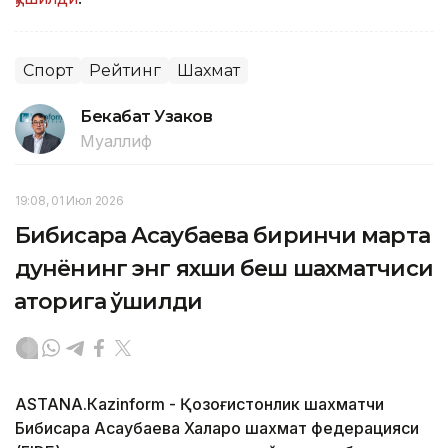
Спорт
Рейтинг
Шахмат
Бекабат Узаков
Муаллиф
19:08, 01 Июл 2026
Бибисара Асаубаева биринчи марта
дунёнинг энг яхши беш шахматчиси
қаторига қўшилди
АSTANА.Кazinform - Қозоғистонлик шахматчи
Бибисара Асаубаева Халқаро шахмат федерацияси