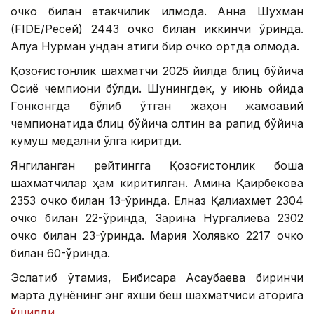
очко билан етакчилик қилмоқда. Анна Шухман
(FIDE/Ресей) 2443 очко билан иккинчи ўринда.
Алуа Нурман ундан атиги бир очко ортда қолмоқда.
Қозоғистонлик шахматчи 2025 йилда блиц бўйича
Осиё чемпиони бўлди. Шунингдек, у июнь ойида
Гонконгда бўлиб ўтган жаҳон жамоавий
чемпионатида блиц бўйича олтин ва рапид бўйича
кумуш медални қўлга киритди.
Янгиланган рейтингга Қозоғистонлик бошқа
шахматчилар ҳам киритилган. Амина Қаирбекова
2353 очко билан 13-ўринда. Елназ Қалиахмет 2304
очко билан 22-ўринда, Зарина Нурғалиева 2302
очко билан 23-ўринда. Мария Холявко 2217 очко
билан 60-ўринда.
Эслатиб ўтамиз, Бибисара Асаубаева биринчи
марта дунёнинг энг яхши беш шахматчиси қаторига
қўшилди
.