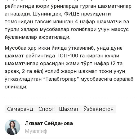
рейтингида юқори ўринларда турган шахматчилар
қатнашади. Шунингдек, ФИДЕ президенти
томонидан тавсия қилинган 4 нафар шахматчи ва
турли халқаро мусобақалар ғолиблари учун махсус
йўлланмалар ажратилади.
Мусобақа ҳар икки йилда ўтказилиб, унда дунё
шахмат рейтингида ТОП-100 га кирган кучли
шахматчилар орасидан жами тўрт нафар (2 та
эркак, 2 та аёл) ғолиб жаҳон шахмат тожи учун
ўтказиладиган “Талабгорлар” мусобақасига саралаб
олинади.
Самарқанд
Спорт
Шахмат
Ўзбекистон
Ляззат Сейданова
Муаллиф