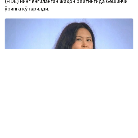
(FIDE) нинг янгиланган жаҳон рейтингида бешинчи
ўринга кўтарилди.
Фото: Kazchess.kz
FIDEнинг июль ойидаги рейтинг рўйхатига кўра,
22 ёшли қозоғистонлик гроссмейстер 2538 рейтинг
очкосини тўплади ва аввалги рейтингига нисбатан