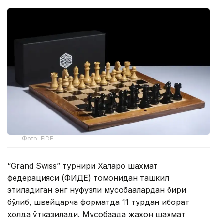
Фото: FIDE
“Grand Swiss” турнири Халқаро шахмат
федерацияси (ФИДЕ) томонидан ташкил
этиладиган энг нуфузли мусобақалардан бири
бўлиб, швейцарча форматда 11 турдан иборат
ҳолда ўтказилади. Мусобақада жаҳон шахмат