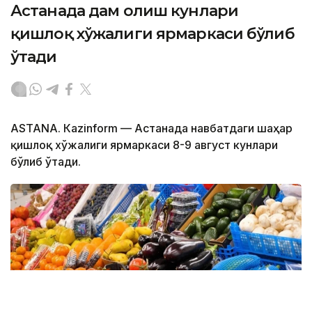
Астанада дам олиш кунлари
қишлоқ хўжалиги ярмаркаси бўлиб
ўтади
ASTANА. Кazinform — Астанада навбатдаги шаҳар
қишлоқ хўжалиги ярмаркаси 8-9 август кунлари
бўлиб ўтади.