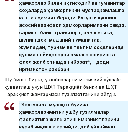
ҳамкорлар билан иқтисодий ва гуманитар
соҳаларда ҳамкорликни мустаҳкамлашга
катта аҳамият беради. Бугунги куннинг
асосий вазифаси ҳамкорларимизни савдо,
сармоя, банк, транспорт, энергетика,
шунингдек, маданий-гуманитар,
жумладан, туризм ва таълим соҳаларида
қўшма лойиҳаларни амалга оширишга
фаол жалб этишдан иборат”, – деди
Қирғизистон раҳбари.
Шу билан бирга, у лойиҳаларни молиявий қўллаб-
қувватлаш учун ШҲТ Тараққиёт банки ва ШҲТ
Тараққиёт жамғармаси тузилаётганини айтди.
“Келгусида мулоқот бўйича
ҳамкорларимизни ушбу тузилмалар
фаолиятига жалб этиш имкониятларини
кўриб чиқишга арзийди, деб ўйлайман.