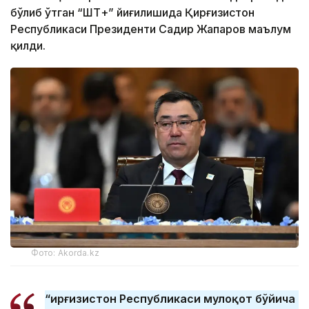
бўлиб ўтган “ШҲТ+” йиғилишида Қирғизистон
Республикаси Президенти Садир Жапаров маълум
қилди.
Фото: Аkorda.kz
“Қирғизистон Республикаси мулоқот бўйича