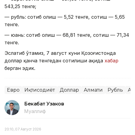
543,25 тенге;
— рубль: сотиб олиш — 5,52 тенге, сотиш — 5,65
тенге.
— юань: сотиб олиш — 68,81 тенге, сотиш — 71,34
тенге.
Эслатиб ўтамиз, 7 август куни Қозоғистонда
доллар қанча тенгедан сотилиши ҳақида
хабар
берган эдик.
Евро
Иқтисодиёт
Доллар
Алмати
Рубль
Ас
Бекабат Узаков
Муаллиф
20:10, 07 Август 2026