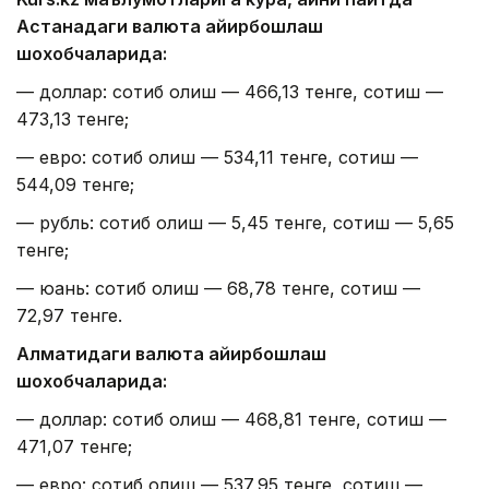
Астанадаги валюта айирбошлаш
шохобчаларида:
— доллар: сотиб олиш — 466,13 тенге, сотиш —
473,13 тенге;
— евро: сотиб олиш — 534,11 тенге, сотиш —
544,09 тенге;
— рубль: сотиб олиш — 5,45 тенге, сотиш — 5,65
тенге;
— юань: сотиб олиш — 68,78 тенге, сотиш —
72,97 тенге.
Алматидаги валюта айирбошлаш
шохобчаларида:
— доллар: сотиб олиш — 468,81 тенге, сотиш —
471,07 тенге;
— евро: сотиб олиш — 537,95 тенге, сотиш —