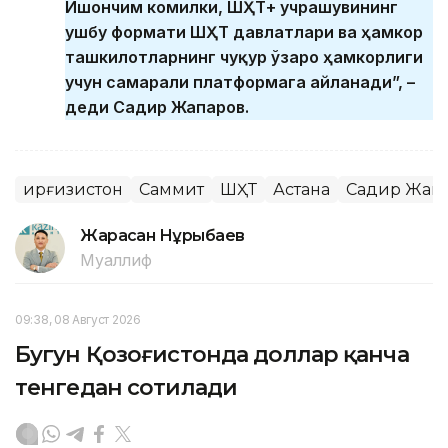
Ишончим комилки, ШҲТ+ учрашувининг
ушбу формати ШҲТ давлатлари ва ҳамкор
ташкилотларнинг чуқур ўзаро ҳамкорлиги
учун самарали платформага айланади”, –
деди Садир Жапаров.
Қирғизистон
Саммит
ШҲТ
Астана
Садир Жап
Жарасқан Нұрыбаев
Муаллиф
09:38, 08 Август 2026
Бугун Қозоғистонда доллар қанча
тенгедан сотилади