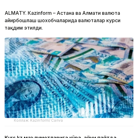
ALMATY. Кazinform – Астана ва Алмати валюта
айирбошлаш шохобчаларида валюталар курси
тақдим этилди.
Коллаж: Kazinform/ Canva
Kurs.kz маълумотларига кўра, айни пайтда