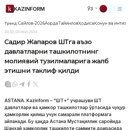
KAZINFORM
ЎЗ
Сайлов-2026
Ақорда
Тайинлов
Ҳодиса
Қонун ва интизо
Тренд:
20:30, 04 Июл 2024
Садир Жапаров ШҲТга аъзо
давлатларни ташкилотнинг
молиявий тузилмаларига жалб
этишни таклиф қилди
ASTANA. Kazinform – “ШҲТ+” учрашуви ШҲТ
давлатлари ва ҳамкор ташкилотлар ўртасида чуқур
ҳамкорлик қилиш учун самарали платформага
айланади. Бу ҳақда Астана Мустақиллик саройида
Шанхай ҳамкорлик ташкилоти саммити доирасида