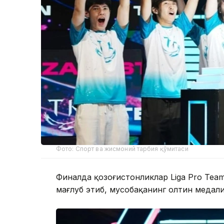
Фото: Спорт ва жисмоний тарбия қўмитаси
Финалда қозоғистонликлар Liga Pro Team
мағлуб этиб, мусобақанинг олтин медал