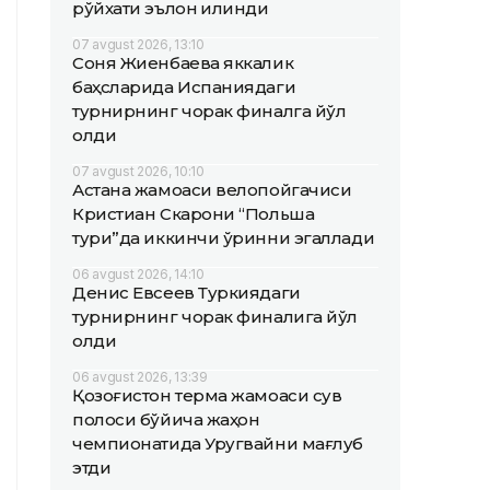
рўйхати эълон қилинди
07 avgust 2026, 13:10
Соня Жиенбаева яккалик
баҳсларида Испаниядаги
турнирнинг чорак финалга йўл
олди
07 avgust 2026, 10:10
Астана жамоаси велопойгачиси
Кристиан Скарони “Польша
тури”да иккинчи ўринни эгаллади
06 avgust 2026, 14:10
Денис Евсеев Туркиядаги
турнирнинг чорак финалига йўл
олди
06 avgust 2026, 13:39
Қозоғистон терма жамоаси сув
полоси бўйича жаҳон
чемпионатида Уругвайни мағлуб
этди