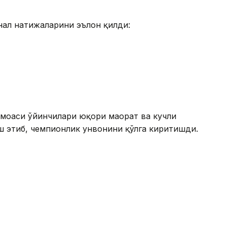
нал натижаларини эълон қилди:
моаси ўйинчилари юқори маҳорат ва кучли
этиб, чемпионлик унвонини қўлга киритишди.
и 50 минг АҚШ доллари миқдорида мукофотга
оврин жамғармаси 150 минг АҚШ долларини