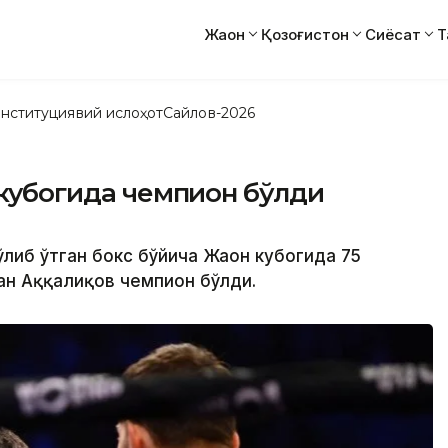
Жаҳон
Қозоғистон
Сиёсат
Т
нституциявий ислоҳот
Сайлов-2026
н кубогида чемпион бўлди
ўлиб ўтган бокс бўйича Жаҳон кубогида 75
н Аққалиқов чемпион бўлди.