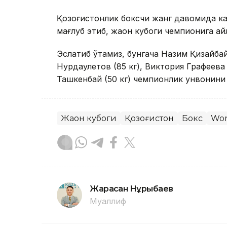
Қозоғистонлик боксчи жанг давомида ка
мағлуб этиб, жаҳон кубоги чемпионига ай
Эслатиб ўтамиз, бунгача Назим Қизайбай 
Нурдаулетов (85 кг), Виктория Графеева 
Ташкенбай (50 кг) чемпионлик унвонини 
Жаҳон кубоги
Қозоғистон
Бокс
Wor
Жарасқан Нұрыбаев
Муаллиф