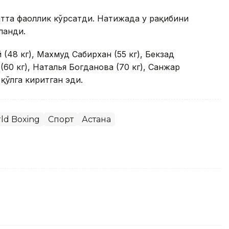
тта фаоллик кўрсатди. Натижада у рақибини
ланди.
(48 кг), Махмуд Сабирхан (55 кг), Бекзад
(60 кг), Наталья Богданова (70 кг), Санжар
қўлга киритган эди.
ld Boxing
Спорт
Астана