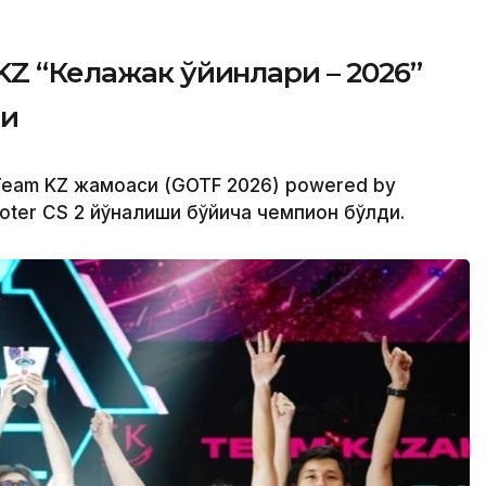
KZ “Келажак ўйинлари – 2026”
ди
 Team KZ жамоаси (GOTF 2026) powered by
oter CS 2 йўналиши бўйича чемпион бўлди.