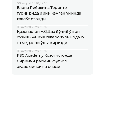
06 avgust 2026, 12:10
Елена Рибакина Торонто
турнирида қийин кечган ўйинда
ғалаба қозонди
05 avgust 2026, 19:15
Қозоғистон АҚШда бўлиб ўтган
сузиш бўйича халқаро турнирда 17
та медални қўлга киритди
05 avgust 2026, 16:15
PSG Academy Қозоғистонда
биринчи расмий футбол
академиясини очади