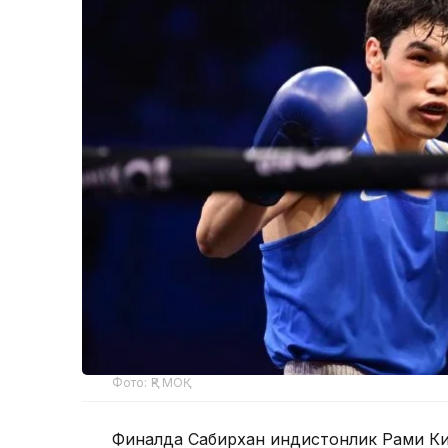
Фото: ҚР МОҚ
Финалда Сабирхан ҳиндистонлик Рами Ки