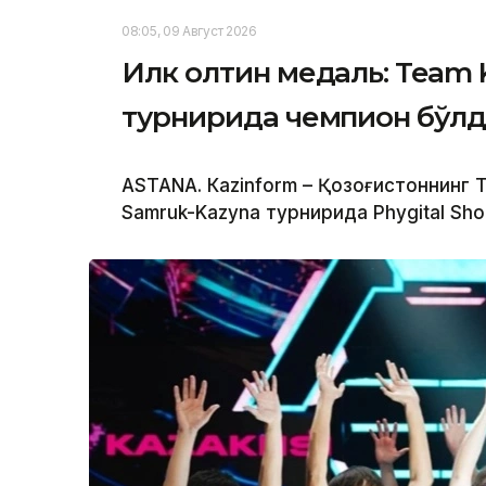
08:05, 09 Август 2026
Илк олтин медаль: Team 
турнирида чемпион бўл
ASTANА. Кazinform – Қозоғистоннинг
Samruk-Kazyna турнирида Phygital Sho