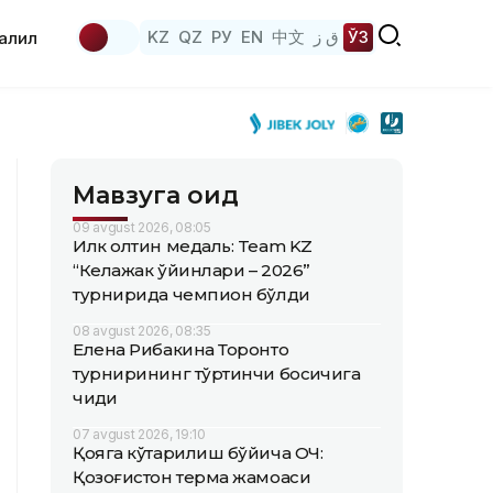
KZ
QZ
РУ
EN
中文
ق ز
ЎЗ
аҳлил
Мавзуга оид
09 avgust 2026, 08:05
Илк олтин медаль: Team KZ
“Келажак ўйинлари – 2026”
турнирида чемпион бўлди
08 avgust 2026, 08:35
Елена Рибакина Торонто
турнирининг тўртинчи босқичига
чиқди
07 avgust 2026, 19:10
Қояга кўтарилиш бўйича ОЧ:
Қозоғистон терма жамоаси