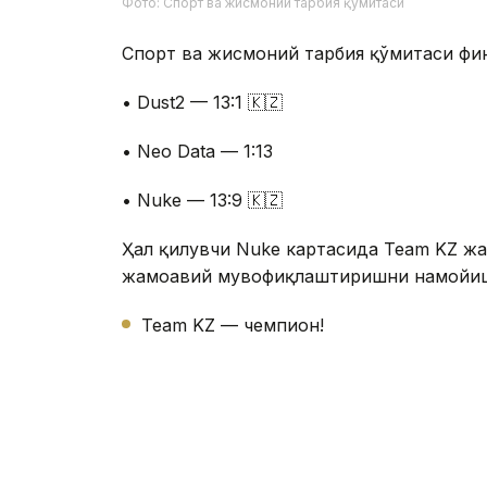
Фото: Спорт ва жисмоний тарбия қўмитаси
Спорт ва жисмоний тарбия қўмитаси фи
• Dust2 — 13:1 🇰🇿
• Neo Data — 1:13
• Nuke — 13:9 🇰🇿
Ҳал қилувчи Nuke картасида Team KZ жа
жамоавий мувофиқлаштиришни намойиш 
Team KZ — чемпион!
2 – ўринда Liga Pro Team
3 – ўринда Minsk House
Ғалаба билан бирга Қозоғистон жамоас
сазовор бўлди. Мусобақанинг умумий с