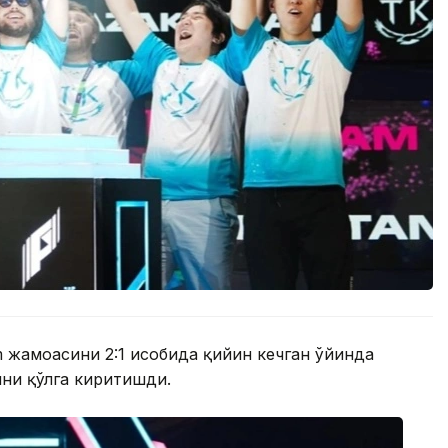
 жамоасини 2:1 ҳисобида қийин кечган ўйинда
ини қўлга киритишди.