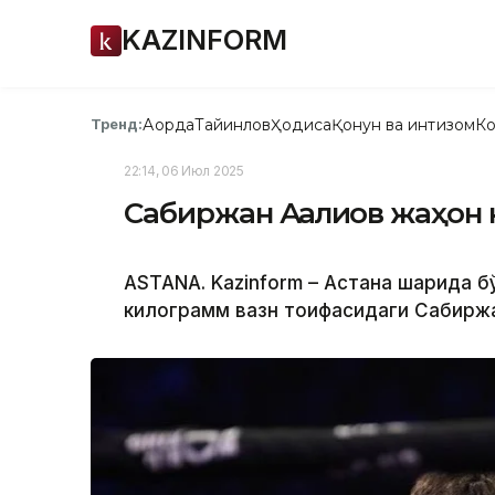
KAZINFORM
Ақорда
Тайинлов
Ҳодиса
Қонун ва интизом
Ко
Тренд:
22:14, 06 Июл 2025
Сабиржан Аққалиқов жаҳо
ASTANA. Kazinform – Астана шаҳрида б
килограмм вазн тоифасидаги Сабиржа