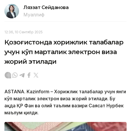
Ляззат Сейданова
Муаллиф
12:36, 10 Сентябр 2025
Қозоғистонда хорижлик талабалар
учун кўп марталик электрон виза
жорий этилади
ASTANA. Kazinform – Хорижлик талабалар учун янги
кўп марталик электрон виза жорий этилади. Бу
ҳақда ҚР Фан ва олий таълим вазири Саясат Нурбек
маълум қилди.