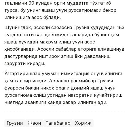
таълимни 90 кундан ортиқ муддатга тўхтатиб
турса, бу унинг яшаш учун рухсатномаси бекор
қилинишига асос бўлади.
Шунингдек, асосли сабабсиз Грузия ҳудудидан 183
кундан ортиқ вақт давомида ташқарида бўлиш ҳам
яшаш ҳуқуқидан маҳрум қилиш учун асос
ҳисобланади. Асосли сабаблар қаторига алмашинув
дастурларида иштирок этиш ёки даволаниш
зарурати киради.
Ўзгартиришлар умуман иммиграция қонунчилигига
ҳам таъсир қилади. Аввалроқ расмийлар Грузия
фуқароси билан никоҳ орқали доимий яшаш учун
рухсатнома олиш устидан назоратни кучайтириш
ниятида эканлиги ҳақида хабар қилинган эди.
Грузия
Жаҳон
Талабалар
Хориж