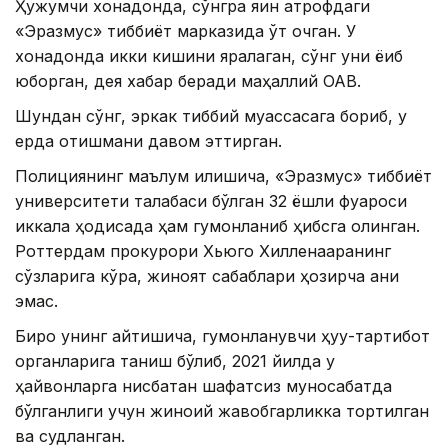
Ҳужумчи хонадонда, сўнгра яқин атрофдаги
«Эразмус» тиббиёт марказида ўт очган. У
хонадонда икки кишини яралаган, сўнг уни ёқиб
юборган, дея хабар беради маҳаллий ОАВ.
Шундан сўнг, эркак тиббий муассасага бориб, у
ерда отишмани давом эттирган.
Полициянинг маълум қилишича, «Эразмус» тиббиёт
университети талабаси бўлган 32 ёшли фуқароси
иккала ҳодисада ҳам гумонланиб ҳибсга олинган.
Роттердам прокурори Хьюго Хилленааранинг
сўзларига кўра, жиноят сабаблари ҳозирча аниқ
эмас.
Бироқ унинг айтишича, гумонланувчи ҳуқуқ-тартибот
органларига таниш бўлиб, 2021 йилда у
ҳайвонларга нисбатан шафқатсиз муносабатда
бўлганлиги учун жиноий жавобгарликка тортилган
ва судланган.