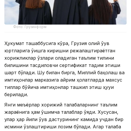
Фото: Грузинформ
Ҳукумат ташаббусига кўра, Грузия олий ўқув
юртларига ўқишга киришни режалаштираётган
хорижликлар ўзлари оладиган таълим тилини
билишини тасдиқловчи сертификат тақдим этиши
шарт бўлади. Шу билан бирга, Миллий баҳолаш ва
имтиҳонлар марказига айрим ҳолатларда махсус
тиллар бўйича имтиҳонлар ташкил этиш ҳуқуқи
берилади.
Янги меъёрлар хорижий талабаларнинг таълим
жараёнига ҳам қўшимча талаблар қўяди. Хусусан,
улар ҳар йили ўқув дастурининг камида учдан бир
қисмини ўзлаштириши лозим бўлади. Агар талаба