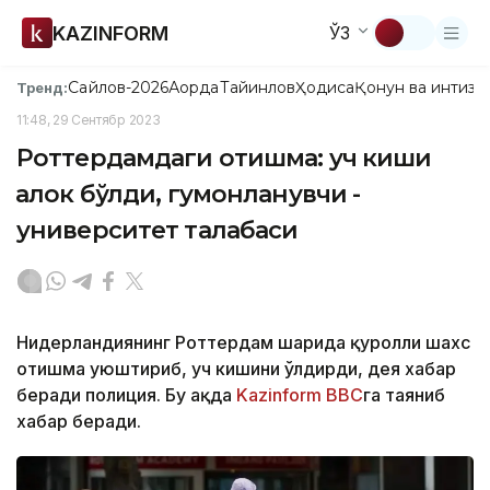
KAZINFORM
ЎЗ
Сайлов-2026
Ақорда
Тайинлов
Ҳодиса
Қонун ва интизо
Тренд:
11:48, 29 Сентябр 2023
Роттердамдаги отишма: уч киши
ҳалок бўлди, гумонланувчи -
университет талабаси
Нидерландиянинг Роттердам шаҳрида қуролли шахс
отишма уюштириб, уч кишини ўлдирди, дея хабар
беради полиция. Бу ҳақда
Kazinform
ВВС
га таяниб
хабар беради.