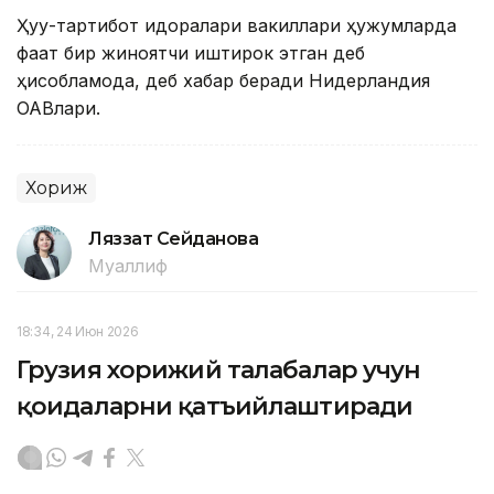
Ҳуқуқ-тартибот идоралари вакиллари ҳужумларда
фақат бир жиноятчи иштирок этган деб
ҳисобламоқда, деб хабар беради Нидерландия
ОАВлари.
Хориж
Ляззат Сейданова
Муаллиф
18:34, 24 Июн 2026
Грузия хорижий талабалар учун
қоидаларни қатъийлаштиради