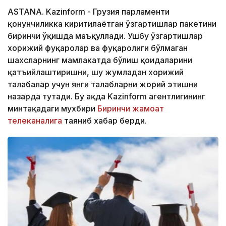
ASTANA. Kazinform - Грузия парламенти
қонунчиликка киритилаётган ўзгартишлар пакетини
биринчи ўқишда маъқуллади. Ушбу ўзгартишлар
хорижий фуқаролар ва фуқаролиги бўлмаган
шахсларнинг мамлакатда бўлиш қоидаларини
қатъийлаштиришни, шу жумладан хорижий
талабалар учун янги талабларни жорий этишни
назарда тутади. Бу ҳақда Kazinform агентлигининг
минтақадаги мухбири
Биринчи жамоат
телеканалига
таяниб хабар берди.