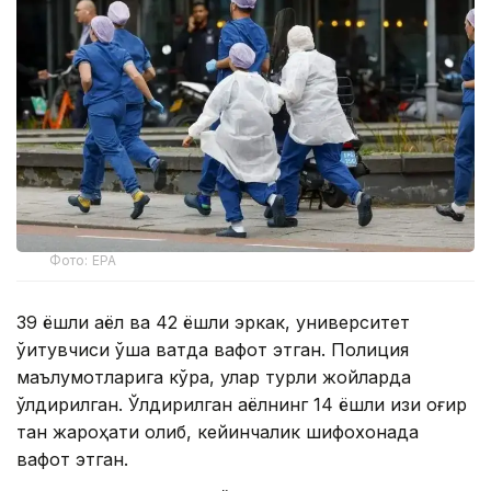
Фото: EPA
39 ёшли аёл ва 42 ёшли эркак, университет
ўқитувчиси ўша вақтда вафот этган. Полиция
маълумотларига кўра, улар турли жойларда
ўлдирилган. Ўлдирилган аёлнинг 14 ёшли қизи оғир
тан жароҳати олиб, кейинчалик шифохонада
вафот этган.