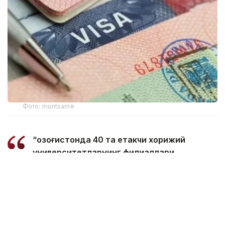
Фото: montsame
“Қозоғистонда 40 та етакчи хорижий
университетларнинг филиаллари
очилмоқда. Бугунги кунда
мамлакатимизда 31 минг 500 нафар
хорижлик талаба таҳсил олмоқда – бу
тарихий рекорддир. 2029 йилга бориб бу
сонни 150 мингга етказиш мақсад