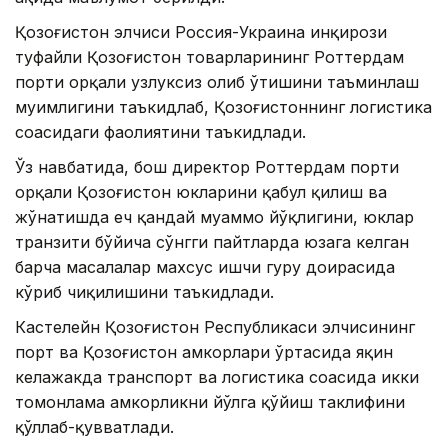
Қозоғистон элчиси Россия-Украина инқирози
туфайли Қозоғистон товарларининг Роттердам
порти орқали узлуксиз олиб ўтишини таъминлаш
муҳимлигини таъкидлаб, Қозоғистоннинг логистика
соҳасидаги фаолиятини таъкидлади.
Ўз навбатида, бош директор Роттердам порти
орқали Қозоғистон юкларини қабул қилиш ва
жўнатишда ҳеч қандай муаммо йўқлигини, юклар
транзити бўйича сўнгги пайтларда юзага келган
барча масалалар махсус ишчи гуруҳ доирасида
кўриб чиқилишини таъкидлади.
Кастелейн Қозоғистон Республикаси элчисининг
порт ва Қозоғистон ҳамкорлари ўртасида яқин
келажакда транспорт ва логистика соҳасида икки
томонлама ҳамкорликни йўлга қўйиш таклифини
қўллаб-қувватлади.