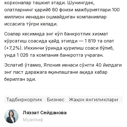
корхоналар ташкил этади. Шунингдек,
ҳолатларнинг қарийб 80 фоизи мажбуриятлари 100
миллион иенадан ошмайдиган компаниялар
ҳиссасига тўғри келади.
Соҳалар кесимида энг кўп банкротлик хизмат
кўрсатиш соҳасида қайд этилди — 1 819 та ҳолат
(+7,2%). Иккинчи ўринда қурилиш соҳаси бўлиб,
унда 1 026 та компания банкротга учраган.
Эслатиб ўтамиз, Япония иенаси сўнгги 40 йилдаги
энг паст даражага яқинлашгани ҳақида хабар
берилган эди.
Тадбиркорлик
Бизнес
Жаҳон янгиликлари
Я
Ляззат Сейданова
Муаллиф