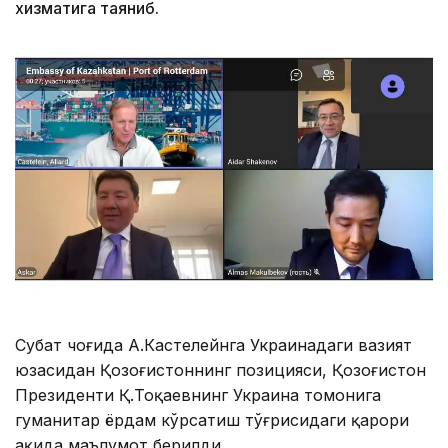
хизматига таяниб.
Суҳбат чоғида А.Кастелейнга Украинадаги вазият
юзасидан Қозоғистоннинг позицияси, Қозоғистон
Президенти Қ.Тоқаевнинг Украина томонига
гуманитар ёрдам кўрсатиш тўғрисидаги қарори
ҳақида маълумот берилди.