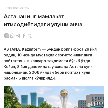
08:00, 06 Июл 2026
Астананинг мамлакат
иқтисодиётидаги улуши қанча
ASTANА. Кazinform — Бундан роппа-роса 28 йил
олдин, 10 июнда мустақил Қозоғистоннинг янги
пойтахтининг халқаро тақдимоти бўлиб ўтди.
Кейин, 8 йил давомида шу санада Астана куни
нишонланди. 2006 йилдан бери пойтахт куни
расман 6 июлга кўчирилди.