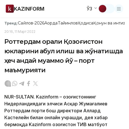
KAZINFORM
ЎЗ
Сайлов-2026
Ақорда
Тайинлов
Ҳодиса
Қонун ва интизо
Тренд:
20:16, 11 Март 2022
Роттердам орқали Қозоғистон
юкларини қабул қилиш ва жўнатишда
ҳеч қандай муаммо йўқ – порт
маъмурияти
NUR-SULTAN. Kazinform – Қозоғистоннинг
Нидерландиядаги элчиси Асқар Жумағалиев
Роттердам порти бош директори Аллард
Кастелейн билан онлайн учрашди, дея хабар
бермоқда Kazinform Қозоғистон ТИВ матбуот