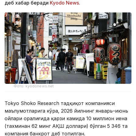
деб хабар беради
Kyodo News.
Фото: kyodonews.net
Tokyo Shoko Research тадқиқот компанияси
маълумотларига кўра, 2026 йилнинг январь–июнь
ойлари оралиғида қарзи камида 10 миллион иена
(тахминан 62 минг АҚШ доллари) бўлган 5 346 та
компания банкрот деб топилган.