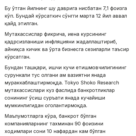
Бу ўтган йилнинг шу даврига нисбатан 7,1 фоизга
кўп. Бундай кўрсаткич сўнгги марта 12 йил аввал
қайд этилган.
Мутахассислар фикрича, иена курсининг
қадрсизланиши инфляцияни жадаллаштириб,
айниқса кичик ва ўрта бизнесга сезиларли таъсир
кўрсатган.
Бундан ташқари, ишчи кучи етишмовчилигининг
сурункали тус олгани ҳам вазиятни янада
мураккаблаштирмоқда. Tokyo Shoko Research
мутахассислари куз фаслида банкротликлар
сонининг ўсиш суръати янада кучайиши
мумкинлигидан огоҳлантирмоқда.
Маълумотларга кўра, банкрот бўлган
компанияларнинг тахминан 90 фоизини
ходимлари сони 10 нафардан кам бўлган