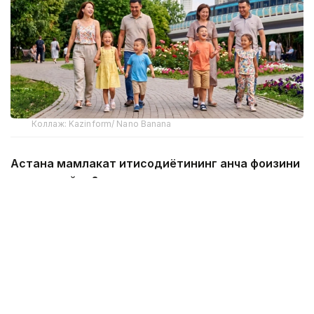
Коллаж: Kazinform/ Nano Banana
Астана мамлакат иқтисодиётининг қанча фоизини
таъминлайди?
Агар 1998 йилда пойтахтнинг ялпи ҳудудий
маҳсулотдаги (ЯҲМ) улуши атиги 3,49% бўлган
бўлса, 2025 йилда бу кўрсаткич 11,9% га етди.
Сўнгги 27 йил ичида Астананинг иқтисодиётдаги
улуши 3,4 баравар ошди. Бугунги кунда
Қозоғистонда ишлаб чиқарилган ҳар саккизинчи
тенге пойтахтда шаклланмоқда.