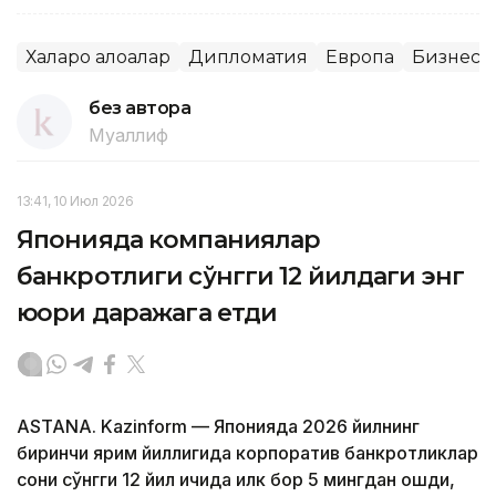
Халқаро алоқалар
Дипломатия
Европа
Бизнес
без автора
Муаллиф
13:41, 10 Июл 2026
Японияда компаниялар
банкротлиги сўнгги 12 йилдаги энг
юқори даражага етди
ASTANA. Kazinform — Японияда 2026 йилнинг
биринчи ярим йиллигида корпоратив банкротликлар
сони сўнгги 12 йил ичида илк бор 5 мингдан ошди,