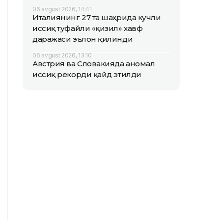
06 avgust 2026, 14:41
Италиянинг 27 та шаҳрида кучли
иссиқ туфайли «қизил» хавф
даражаси эълон қилинди
06 avgust 2026, 13:10
Австрия ва Словакияда аномал
иссиқ рекорди қайд этилди