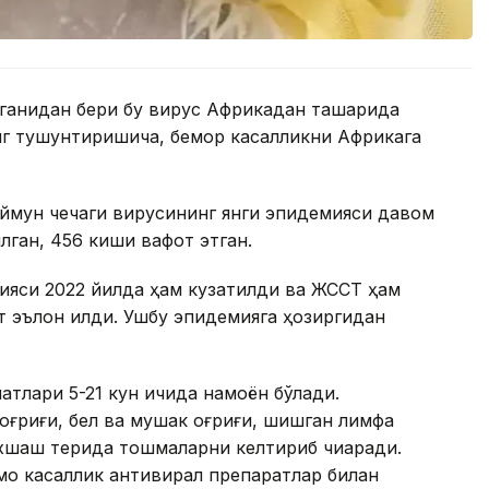
ганидан бери бу вирус Африкадан ташқарида
нг тушунтиришича, бемор касалликни Африкага
ймун чечаги вирусининг янги эпидемияси давом
илган, 456 киши вафот этган.
ияси 2022 йилда ҳам кузатилди ва ЖССТ ҳам
т эълон қилди. Ушбу эпидемияга ҳозиргидан
атлари 5-21 кун ичида намоён бўлади.
оғриғи, бел ва мушак оғриғи, шишган лимфа
 ўхшаш терида тошмаларни келтириб чиқаради.
мо касаллик антивирал препаратлар билан