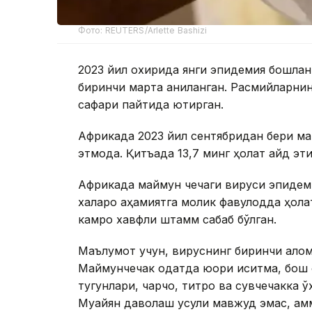
Фото: REUTERS/Arlette Bashizi
2023 йил охирида янги эпидемия бошлан
биринчи марта аниқланган. Расмийларни
сафари пайтида юқтирган.
Африкада 2023 йил сентябридан бери ма
этмоқда. Қитъада 13,7 минг ҳолат қайд эт
Африкада маймун чечаги вируси эпидем
халқаро аҳамиятга молик фавқулодда ҳола
камроқ хавфли штамм сабаб бўлган.
Маълумот учун, вируснинг биринчи алом
Маймунчечак одатда юқори иситма, бош 
тугунлари, чарчоқ, титроқ ва сувчечакка
Муайян даволаш усули мавжуд эмас, ам