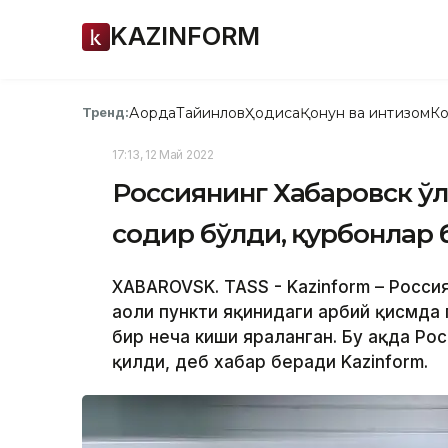
KAZINFORM
Ақорда
Тайинлов
Ҳодиса
Қонун ва интизом
Ко
Тренд:
17:13, 12 Май 2022
Россиянинг Хабаровск ўл
содир бўлди, қурбонлар 
XABAROVSK. TASS - Kazinform – Росси
аҳоли пункти яқинидаги ҳарбий қисмда
бир неча киши яраланган. Бу ҳақда Р
қилди, деб хабар беради Kazinform.