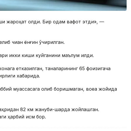
иши жароҳат олди. Бир одам вафот этди», —
иб чиққан ёнғин ўчирилган.
лари икки киши куйганини маълум қилди.
онага етказилган, таналарининг 65 фоизигача
ирлиги хабарида.
иббий муассасага олиб боришмаган, воқеа жойида
аҳридан 82 км жануби-шарқда жойлашган.
ги ҳарбий қисм бор.