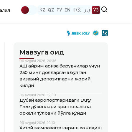
KZ
QZ
РУ
EN
中文
ق ز
ЎЗ
аҳлил
Мавзуга оид
06 avgust 2026, 20:36
АҚШ айрим ариза берувчилар учун
250 минг долларгача бўлган
визавий депозитларни жорий
қилди
06 avgust 2026, 19:38
Дубай аэропортларидаги Duty
Free дўконлари криптовалюта
орқали тўловни йўлга қўйди
06 avgust 2026, 19:10
Хитой мамлакатга кириш ва чиқиш