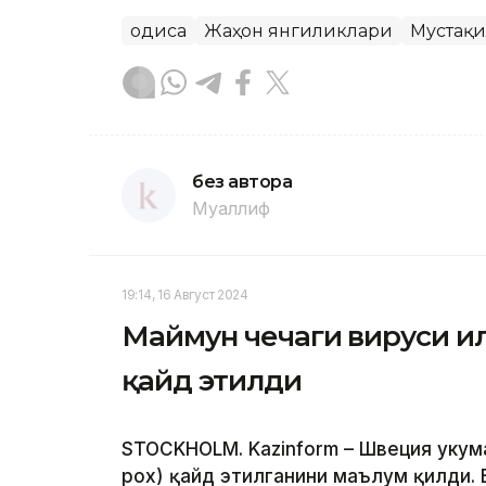
Ҳодиса
Жаҳон янгиликлари
Мустақи
без автора
Муаллиф
19:14, 16 Август 2024
Маймун чечаги вируси и
қайд этилди
STOCKHOLM. Kazinform – Швеция ҳуку
pox) қайд этилганини маълум қилди. 