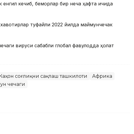
 енгил кечиб, беморлар бир неча ҳафта ичида
қ хавотирлар туфайли 2022 йилда маймунчечак
ечаги вируси сабабли глобал фавқулодда ҳолат
Жаҳон соғлиқни сақлаш ташкилоти
Африка
ун чечаги