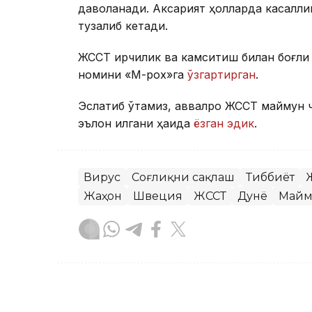
даволанади. Аксарият ҳолларда касаллик
тузалиб кетади.
ЖССТ ирқчилик ва камситиш билан боғли
номини «М-pox»га
ўзгартирган
.
Эслатиб ўтамиз, аввалроқ ЖССТ маймун ч
эълон қилгани ҳақида
ёзган эдик
.
Вирус
Соғлиқни сақлаш
Тиббиёт
Жаҳон
Швеция
ЖССТ
Дунё
Майм
Жарасқан Нұрыбаев
Муаллиф