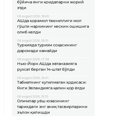
бўйича янги қоидаларни жорий
этди
06 avgust 2026, 18:40
АҚШда қорамол тақчиллиги мол
гўшти нархининг кескин ошишига
олиб келди
06 avgust 2026, 18:10
Туркияда туризм соҳасининг
даромади камайди
06 avgust 2026, 17:38
Нью-Йорк АҚШда эвтаназияга
рухсат берган 14-штат бўлди
06 avgust 2026, 16:41
Табиатнинг кутилмаган ҳодисаси:
Янги Зеландияга қалин қор ёғди
06 avgust 2026, 15:10
Олимлар Қуёш юзасининг
тарихдаги энг аниқ тасвирларини
эълон қилишди