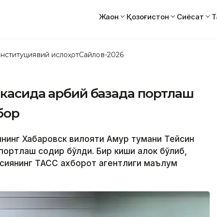
Жаҳон
Қозоғистон
Сиёсат
Т
нституциявий ислоҳот
Сайлов-2026
касида ҳарбий базада портлаш
бор
янинг Хабаровск вилояти Амур тумани Тейсин
 портлаш содир бўлди. Бир киши ҳалок бўлиб,
оссиянинг ТАСС ахборот агентлиги маълум