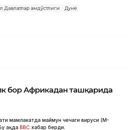
л Давлатлар Ҳамдўстлиги
Дунё
лк бор Африкадан ташқарида
мати мамлакатда маймун чечаги вируси (M-
Бу ҳақда
BBC
хабар берди.