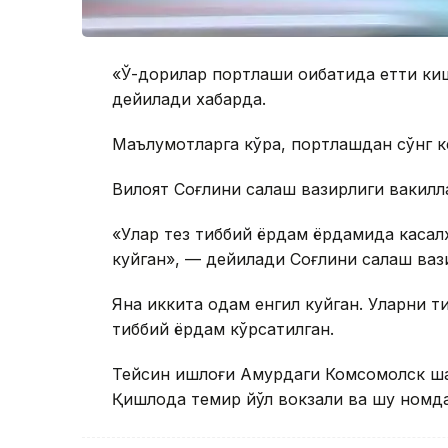
«Ўқ-дорилар портлаши оқибатида етти к
дейилади хабарда.
Маълумотларга кўра, портлашдан сўнг кел
Вилоят Соғлиқни сақлаш вазирлиги вакил
«Улар тез тиббий ёрдам ёрдамида касалх
куйган», — дейилади Соғлиқни сақлаш ваз
Яна иккита одам енгил куйган. Уларни т
тиббий ёрдам кўрсатилган.
Тейсин қишлоғи Амурдаги Комсомолск ш
Қишлоқда темир йўл вокзали ва шу номда