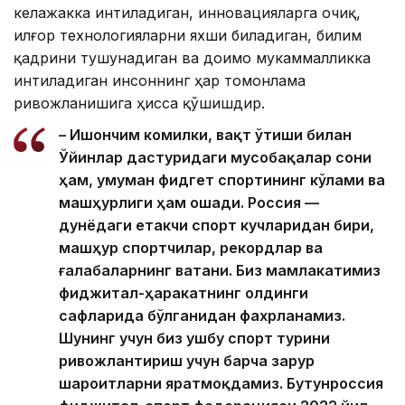
келажакка интиладиган, инновацияларга очиқ,
илғор технологияларни яхши биладиган, билим
қадрини тушунадиган ва доимо мукаммалликка
интиладиган инсоннинг ҳар томонлама
ривожланишига ҳисса қўшишдир.
– Ишончим комилки, вақт ўтиши билан
Ўйинлар дастуридаги мусобақалар сони
ҳам, умуман фидгет спортининг кўлами ва
машҳурлиги ҳам ошади. Россия —
дунёдаги етакчи спорт кучларидан бири,
машҳур спортчилар, рекордлар ва
ғалабаларнинг ватани. Биз мамлакатимиз
фиджитал-ҳаракатнинг олдинги
сафларида бўлганидан фахрланамиз.
Шунинг учун биз ушбу спорт турини
ривожлантириш учун барча зарур
шароитларни яратмоқдамиз. Бутунроссия