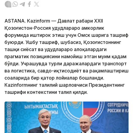
ASTANА. Кazinform — Давлат раҳбари ХХII
Қозоғистон-Россия ҳудудлараро ҳамкорлик
форумида иштирок этиш учун Омск шаҳрига ташриф
буюрди. Ушбу ташриф, шубҳасиз, Қозоғистоннинг
ташқи сиёсат ва ҳудудлараро алоқалардаги
прагматик позициясини намойиш этган муҳим қадам
бўлди. Учрашувда турли даражалардаги транспорт
ва логистика, савдо-иқтисодиёт ва рақамлаштириш
соҳаларида бир қатор лойиҳалар бошланди.
Кazinformнинг таҳлилий шарҳловчиси Президентнинг
ташрифи контекстини таҳлил қилди.