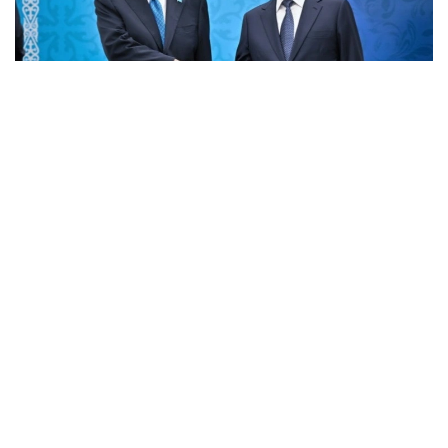
Фото: Ақорда
Омск: тарих ва ибрат
Бу йилги форум Омск вилоятида ўтказилишининг
ўзига хос аҳамияти бор. Биринчидан, ушбу
ҳудуднинг Қозоғистон билан савдоси жадал
ривожланмоқда ва бизнинг учта ҳудудимиз билан
чегарадош. Қозоғистон Омск вилоятининг ташқи
савдо айланмасининг 30% дан ортиғини
таъминлайди. Масалан, жорий йилнинг январидан
апрелигача Омск вилоятининг Қозоғистон билан