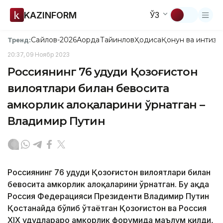
KAZINFORM
ЎЗ
Сайлов-2026
Ақорда
Тайинлов
Ҳодиса
Қонун ва интизо
Тренд:
20:37, 09 Ноябр 2023
Россиянинг 76 ҳудуди Қозоғистон
вилоятлари билан бевосита
ҳамкорлик алоқаларини ўрнатган –
Владимир Путин
Россиянинг 76 ҳудуди Қозоғистон вилоятлари билан
бевосита ҳамкорлик алоқаларини ўрнатган. Бу ҳақда
Россия Федерацияси Президенти Владимир Путин
Қостанайда бўлиб ўтаётган Қозоғистон ва Россия
XIX ҳудудлараро ҳамкорлик форумида маълум қилди,