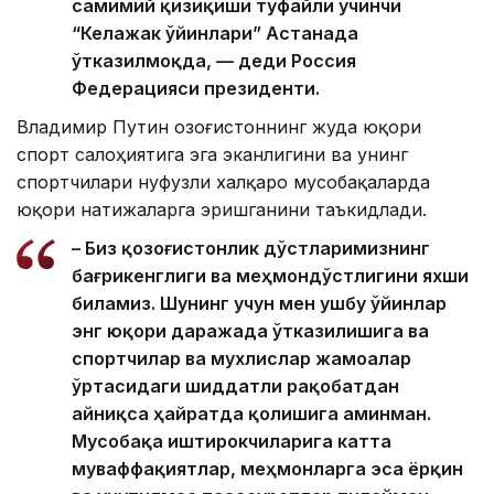
самимий қизиқиши туфайли учинчи
“Келажак ўйинлари” Астанада
ўтказилмоқда, — деди Россия
Федерацияси президенти.
Владимир Путин Қозоғистоннинг жуда юқори
спорт салоҳиятига эга эканлигини ва унинг
спортчилари нуфузли халқаро мусобақаларда
юқори натижаларга эришганини таъкидлади.
– Биз қозоғистонлик дўстларимизнинг
бағрикенглиги ва меҳмондўстлигини яхши
биламиз. Шунинг учун мен ушбу ўйинлар
энг юқори даражада ўтказилишига ва
спортчилар ва мухлислар жамоалар
ўртасидаги шиддатли рақобатдан
айниқса ҳайратда қолишига аминман.
Мусобақа иштирокчиларига катта
муваффақиятлар, меҳмонларга эса ёрқин