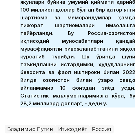
якунлари бўйича умумий қиймати қарийб
100 миллион доллар бўлган бир қатор янги
шартнома ва меморандумлар ҳамда
тижорат шартномалари имзолашга
тайёрланди. Бу Россия-Қозоғистон
иқтисодий муносабатлари қандай
муваффақиятли ривожланаётганини яққол
кўрсатиб турибди. Шу ўринда шуни
таъкидлашни истардимки, ҳудудларнинг
бевосита ва фаол иштироки билан 2022
йилда Қозоғистон билан ўзаро савдо
айланмамиз 10 фоиздан зиёд ўсди.
Статистик маълумотларимизга кўра, бу
28,2 миллиард доллар”, - деди у.
Владимир Путин
Иқтисодиёт
Россия