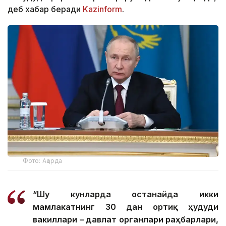
деб хабар беради
Kazinform
.
Фото: Ақорда
“Шу кунларда Қостанайда икки
мамлакатнинг 30 дан ортиқ ҳудуди
вакиллари – давлат органлари раҳбарлари,