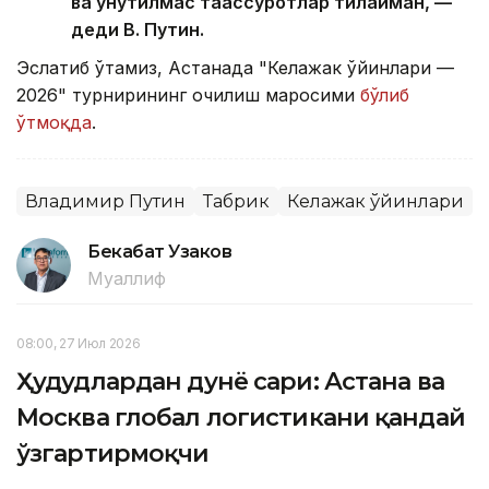
ва унутилмас таассуротлар тилайман, —
деди В. Путин.
Эслатиб ўтамиз, Астанада "Келажак ўйинлари —
2026" турнирининг очилиш маросими
бўлиб
ўтмоқда
.
Владимир Путин
Табрик
Келажак ўйинлари
Бекабат Узаков
Муаллиф
08:00, 27 Июл 2026
Ҳудудлардан дунё сари: Астана ва
Москва глобал логистикани қандай
ўзгартирмоқчи