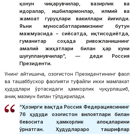
қонун чиқарувчилар, вазирлик ва
идоралар, ишбилармонлар, илмий ва
жамоат гуруҳлари вакиллари йиғилди.
Яъни муносабатларимизнинг бутун
мажмуасида – сиёсатда, иқтисодиётда,
гуманитар соҳада ривожланишнинг
амалий жиҳатлари билан ҳар куни
шуғулланувчилар”, — деди Россия
Президенти.
Унинг айтишича, Қозоғистон Президентининг фаол
ва ташаббускор фаолияти туфайли икки мамлакат
ҳудудлари ўртасидаги ҳамкорлик чуқурлашиб,
аниқ мазмун билан тўлдирилади.
“Ҳозирги вақтда Россия Федерациясининг
76 ҳудуди Қозоғистон вилоятлари билан
бевосита ҳамкорлик алоқаларини
ўрнатган. Ҳудудлараро ташрифлар