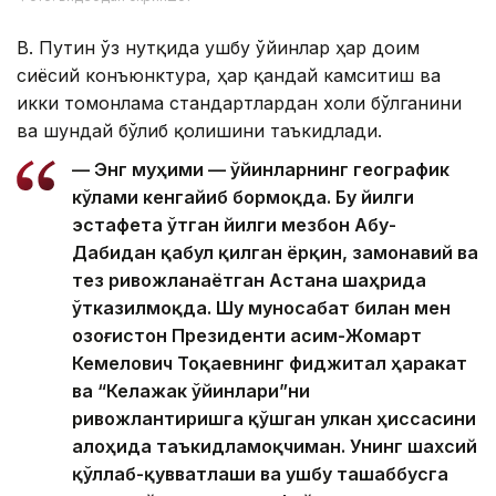
В. Путин ўз нутқида ушбу ўйинлар ҳар доим
сиёсий конъюнктура, ҳар қандай камситиш ва
икки томонлама стандартлардан холи бўлганини
ва шундай бўлиб қолишини таъкидлади.
— Энг муҳими — ўйинларнинг географик
кўлами кенгайиб бормоқда. Бу йилги
эстафета ўтган йилги мезбон Абу-
Дабидан қабул қилган ёрқин, замонавий ва
тез ривожланаётган Астана шаҳрида
ўтказилмоқда. Шу муносабат билан мен
Қозоғистон Президенти Қасим-Жомарт
Кемелович Тоқаевнинг фиджитал ҳаракат
ва “Келажак ўйинлари”ни
ривожлантиришга қўшган улкан ҳиссасини
алоҳида таъкидламоқчиман. Унинг шахсий
қўллаб-қувватлаши ва ушбу ташаббусга