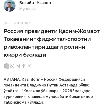
Бекабат Узаков
Муаллиф
20:00, 29 Июл 2026
Россия президенти Қасим-Жомарт
Тоқаевнинг фиджитал-спортни
ривожлантиришдаги ролини
юқори баҳолади
ASTANА. Кazinform – Россия Федерацияси
президенти Владимир Путин Астанада бўлиб
ўтаётган "Келажак ўйинлари – 2026" халқаро
турнирининг очилиши муносабати билан видео
табрикнома йўллади.