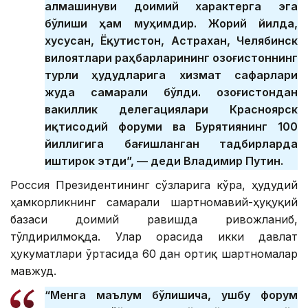
алмашинуви доимий характерга эга
бўлиши ҳам муҳимдир. Жорий йилда,
хусусан, Ёқутистон, Астрахан, Челябинск
вилоятлари раҳбарларининг Қозоғистоннинг
турли ҳудудларига хизмат сафарлари
жуда самарали бўлди. Қозоғистондан
вакиллик делегациялари Красноярск
иқтисодий форуми ва Бурятиянинг 100
йиллигига бағишланган тадбирларда
иштирок этди”, — деди Владимир Путин.
Россия Президентининг сўзларига кўра, ҳудудий
ҳамкорликнинг самарали шартномавий-ҳуқуқий
базаси доимий равишда ривожланиб,
тўлдирилмоқда. Улар орасида икки давлат
ҳукуматлари ўртасида 60 дан ортиқ шартномалар
мавжуд.
“Менга маълум бўлишича, ушбу форум