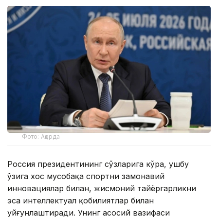
Фото: Ақорда
Россия президентининг сўзларига кўра, ушбу
ўзига хос мусобақа спортни замонавий
инновациялар билан, жисмоний тайёргарликни
эса интеллектуал қобилиятлар билан
уйғунлаштиради. Унинг асосий вазифаси