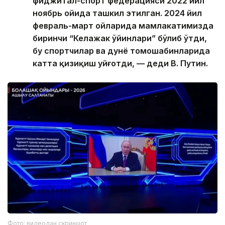
фиджитал-спорт федерацияси 2022 йил
ноябрь ойида ташкил этилган. 2024 йил
февраль-март ойларида мамлакатимизда
биринчи “Келажак ўйинлари” бўлиб ўтди,
бу спортчилар ва дунё томошабинларида
катта қизиқиш уйғотди, — деди В. Путин.
Фото: видеодан скриншот