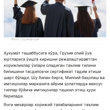
Фото: Грузинформ
Ҳукумат ташаббусига кўра, Грузия олий ўқув
юртларига ўқишга киришни режалаштираётган
хорижликлар ўзлари оладиган таълим тилини
билишини тасдиқловчи сертификат тақдим этиши
шарт бўлади. Шу билан бирга, Миллий баҳолаш ва
имтиҳонлар марказига айрим ҳолатларда махсус
тиллар бўйича имтиҳонлар ташкил этиш ҳуқуқи
берилади.
Янги меъёрлар хорижий талабаларнинг таълим