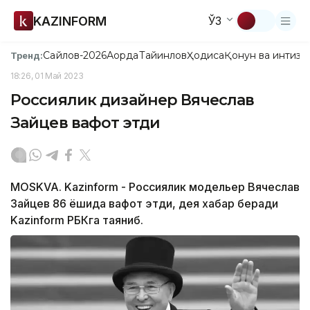
KAZINFORM
ЎЗ
Сайлов-2026
Ақорда
Тайинлов
Ҳодиса
Қонун ва интизо
Тренд:
18:26, 01 Май 2023
Россиялик дизайнер Вячеслав
Зайцев вафот этди
MOSKVA. Kazinform - Россиялик модельер Вячеслав
Зайцев 86 ёшида вафот этди, дея хабар беради
Kazinform РБКга таяниб.