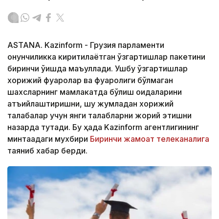
ASTANA. Kazinform - Грузия парламенти
қонунчиликка киритилаётган ўзгартишлар пакетини
биринчи ўқишда маъқуллади. Ушбу ўзгартишлар
хорижий фуқаролар ва фуқаролиги бўлмаган
шахсларнинг мамлакатда бўлиш қоидаларини
қатъийлаштиришни, шу жумладан хорижий
талабалар учун янги талабларни жорий этишни
назарда тутади. Бу ҳақда Kazinform агентлигининг
минтақадаги мухбири
Биринчи жамоат телеканалига
таяниб хабар берди.