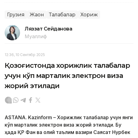
Грузия
Жаҳон
Талабалар
Хориж
Ляззат Сейданова
Муаллиф
12:36, 10 Сентябр 2025
Қозоғистонда хорижлик талабалар
учун кўп марталик электрон виза
жорий этилади
ASTANA. Kazinform – Хорижлик талабалар учун янги
кўп марталик электрон виза жорий этилади. Бу
ҳақда ҚР Фан ва олий таълим вазири Саясат Нурбек