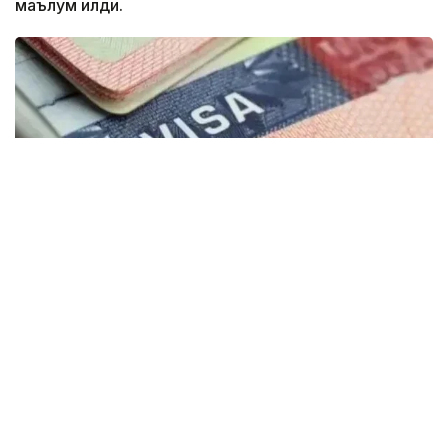
маълум қилди.
Фото: montsame
“Қозоғистонда 40 та етакчи хорижий
университетларнинг филиаллари
очилмоқда. Бугунги кунда
мамлакатимизда 31 минг 500 нафар
хорижлик талаба таҳсил олмоқда – бу