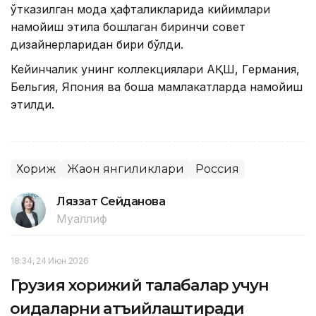
ўтказилган мода ҳафталикларида кийимлари
намойиш этила бошлаган биринчи совет
дизайнерларидан бири бўлди.
Кейинчалик унинг коллекциялари АҚШ, Германия,
Бельгия, Япония ва бошқа мамлакатларда намойиш
этилди.
Хориж
Жаҳон янгиликлари
Россия
Ляззат Сейданова
Муаллиф
18:34, 24 Июн 2026
Грузия хорижий талабалар учун
қоидаларни қатъийлаштиради