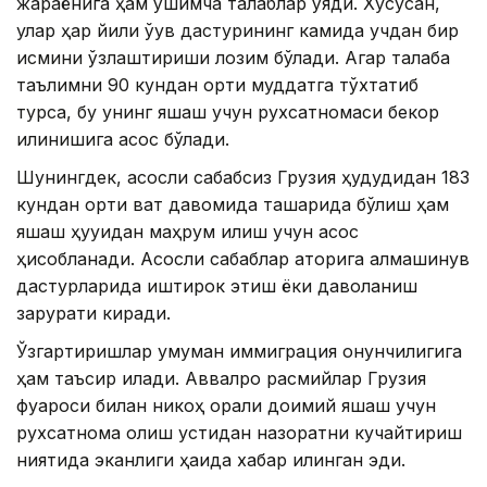
жараёнига ҳам қўшимча талаблар қўяди. Хусусан,
улар ҳар йили ўқув дастурининг камида учдан бир
қисмини ўзлаштириши лозим бўлади. Агар талаба
таълимни 90 кундан ортиқ муддатга тўхтатиб
турса, бу унинг яшаш учун рухсатномаси бекор
қилинишига асос бўлади.
Шунингдек, асосли сабабсиз Грузия ҳудудидан 183
кундан ортиқ вақт давомида ташқарида бўлиш ҳам
яшаш ҳуқуқидан маҳрум қилиш учун асос
ҳисобланади. Асосли сабаблар қаторига алмашинув
дастурларида иштирок этиш ёки даволаниш
зарурати киради.
Ўзгартиришлар умуман иммиграция қонунчилигига
ҳам таъсир қилади. Аввалроқ расмийлар Грузия
фуқароси билан никоҳ орқали доимий яшаш учун
рухсатнома олиш устидан назоратни кучайтириш
ниятида эканлиги ҳақида хабар қилинган эди.