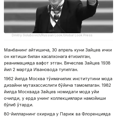
Dmitry Golubovich/Russian Look/Global Look Press
Манбанинг айтишича, 30 апрель куни Зайцев ички
қон кетиши билан касалхонага ётқизилган,
реанимацияда вафот этган. Вячеслав Зайцев 1938
йил 2 мартда Ивановода туғилган.
1962 йилда Москва тўқимачилик институтини мода
дизайни мутахассислиги бўйича тамомлаган. 1982
йилда Москвада Зайцев номидаги мода уйи
очилди, у ерда унинг коллекциялари намойиши
бўлиб ўтарди.
80-йилларнинг охирида у Париж ва Флоренцияда