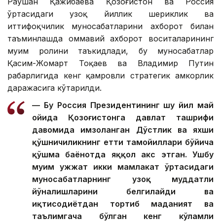
Раушан Қажибаева Қозоғистон ва Россия
ўртасидаги узоқ йиллик шериклик ва
иттифоқчилик муносабатларини ахборот билан
таъминлашда оммавий ахборот воситаларининг
муҳим ролини таъкидлади, бу муносабатлар
Қасим-Жомарт Тоқаев ва Владимир Путин
раҳбарлигида кенг қамровли стратегик ҳамкорлик
даражасига кўтарилди.
— Бу Россия Президентининг шу йил май
ойида Қозоғистонга давлат ташрифи
давомида имзоланган Дўстлик ва яхши
қўшничиликнинг етти тамойиллари бўйича
қўшма баёнотда яққол акс этган. Ушбу
муҳим ҳужжат икки мамлакат ўртасидаги
муносабатларнинг узоқ муддатли
йўналишларини белгилайди ва
иқтисодиётдан тортиб маданият ва
таълимгача бўлган кенг кўламли