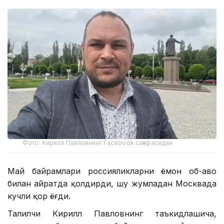
Фото: Кирилл Павловнинг Facebook саҳифасидан
Май байрамлари россияликларни ёмон об-ҳаво
билан ҳайратда қолдирди, шу жумладан Москвада
кучли қор ёғди.
Таҳлилчи Кирилл Павловнинг таъкидлашича,