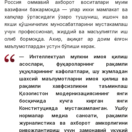
Россия оммавий ахборот воситалари муҳим
вазифани бажармоқда — улар икки мамлакат ва
халқлар ўртасидаги ўзаро тушуниш, ишонч ва
яхши қўшничилик муносабатларини мустаҳкамлаш
учун профессионал, жиддий ва масъулиятли иш
олиб бормоқда. Ахир, ҳақиқат ҳар доим ёлғон
маълумотлардан устун бўлиши керак.
— Интеллектуал мулкни ҳимоя қилиш
асослари, фуқароларнинг рақамли
ҳуқуқларининг кафолатлари, шу жумладан
шахсий маълумотларни ҳимоя қилиш ва
рақамли хавфсизликни таъминлаш
Қозоғистон модернизациясининг янги
босқичида кучга кирган янги
Конституцияда мустаҳкамланган. Ушбу
нормалар медиа саноати, рақамли
журналистика ва ахборот ҳамкорлигини
ривожлантириш учун замонавий ҳуқуқий