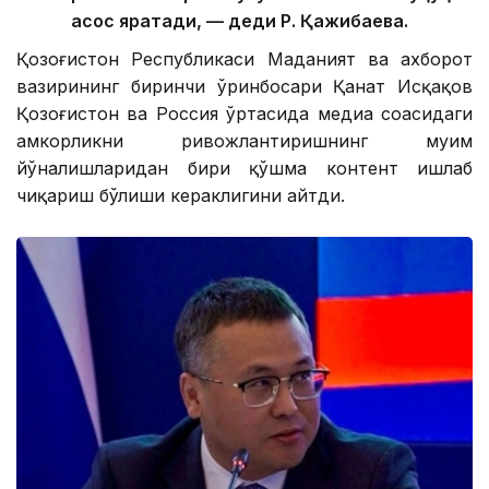
асос яратади, — деди Р. Қажибаева.
Қозоғистон Республикаси Маданият ва ахборот
вазирининг биринчи ўринбосари Қанат Исқақов
Қозоғистон ва Россия ўртасида медиа соҳасидаги
ҳамкорликни ривожлантиришнинг муҳим
йўналишларидан бири қўшма контент ишлаб
чиқариш бўлиши кераклигини айтди.