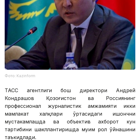
Фото: Kazinform
ТАСС агентлиги бош директори Андрей
Кондрашов Қозоғистон ва Россиянинг
профессионал журналистик ҳамжамияти икки
мамлакат халқлари ўртасидаги ишончни
мустаҳкамлашда ва объектив ахборот кун
тартибини шакллантиришда муҳим рол ўйнашини
таъкидлади.