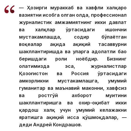
— Ҳозирги мураккаб ва хавфли халқаро
вазиятни ҳисобга олган ҳолда, профессионал
журналистик ҳамжамиятнинг икки давлат
ва халқлар ўртасидаги ишончни
мустаҳкамлашда, содир бўлаётган
воқеалар ҳақида ҳақиқий тасаввурни
шакллантиришда ва уларга адолатли баҳо
беришдаги роли ноёбдир. Бизнинг
ҳолатимизда эса, журналистлар
Қозоғистон ва Россия ўртасидаги
ҳамкорликни мустаҳкамлашга, умумий
гуманитар ва маънавий маконни, хавфсиз
ва ростгўй ахборот муҳитини
шакллантиришга ва охир-оқибат икки
қардош халқ учун умумий келажакни
яратишга ҳақиқий ҳисса қўшмоқдалар, —
деди Андрей Кондрашов.