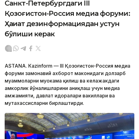
Санкт-Петербургдаги III
Қозоғистон-Россия медиа форуми:
Ҳақиқат дезинформациядан устун
бўлиши керак
ASTANА. Кazinform — III Қозоғистон-Россия медиа
форуми замонавий ахборот маконидаги долзарб
муаммоларни муҳокама қилиш ва келажакдаги
ҳамкорлик йўналишларини аниқлаш учун медиа
ҳамжамияти, давлат идоралари вакиллари ва
мутахассисларни бирлаштирди.