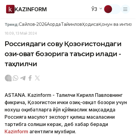
KAZINFORM
ЎЗ
Сайлов-2026
Ақорда
Тайинлов
Ҳодиса
Қонун ва интизо
Тренд:
16:09, 13 Май 2024
Россиядаги совуқ Қозоғистондаги
озиқ-овқат бозорига таъсир қилади -
таҳлилчи
ASTANA. Kazinform - Таҳлилчи Кирилл Павловнинг
фикрича, Қозоғистон ички озиқ-овқат бозори учун
нохуш оқибатларга йўл қўймаслик мақсадида
Россияга маҳсулот экспорт қилиш масаласини
тартибга солиши керак, деб хабар беради
Каzinform
агентлиги мухбири.