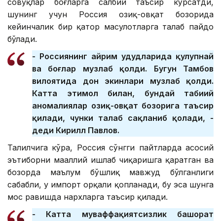
совуқлар боғларга салбий таъсир кўрсатди,
шунинг учун Россия озиқ-овқат бозорида
кейинчалик бир қатор маҳсулотларга талаб пайдо
бўлади.
- Россиянинг айрим ҳудудларида қулупнай
ва боғлар музлаб қолди. Бугун Тамбов
вилоятида дон экинлари музлаб қолди.
Катта эҳтимол билан, бундай табиий
аномалиялар озиқ-овқат бозорига таъсир
қилади, чунки талаб сақланиб қолади, -
деди Кирилл Павлов.
Таҳлилчига кўра, Россия сўнгги пайтларда асосий
эътиборни маҳаллий ишлаб чиқаришга қаратган ва
бозорда маълум бўшлиқ мавжуд бўлганлиги
сабабли, у импорт орқали қопланади, бу эса шунга
мос равишда нархларга таъсир қилади.
- Катта муваффақиятсизлик башорат