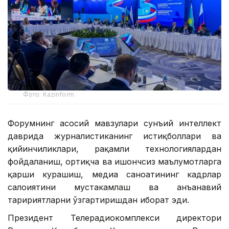
Фото: Kazinform
Форумнинг асосий мавзулари сунъий интеллект
даврида журналистиканинг истиқболлари ва
қийинчиликлари, рақамли технологиялардан
фойдаланиш, ортиқча ва ишончсиз маълумотларга
қарши курашиш, медиа саноатининг кадрлар
салоҳиятини мустаҳкамлаш ва анъанавий
таҳририятларни ўзгартиришдан иборат эди.
Президент Телерадиокомплекси директори