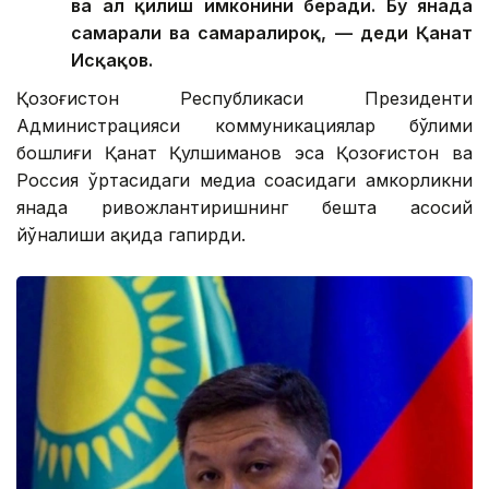
ва ҳал қилиш имконини беради. Бу янада
самарали ва самаралироқ, — деди Қанат
Исқақов.
Қозоғистон Республикаси Президенти
Администрацияси коммуникациялар бўлими
бошлиғи Қанат Қулшиманов эса Қозоғистон ва
Россия ўртасидаги медиа соҳасидаги ҳамкорликни
янада ривожлантиришнинг бешта асосий
йўналиши ҳақида гапирди.