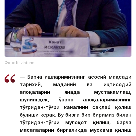
Фото: Kazinform
— Барча ишларимизнинг асосий мақсади
тарихий, маданий ва иқтисодий
алоқаларни янада мустаҳкамлаш,
шунингдек, ўзаро алоқаларимизнинг
тўғридан-тўғри каналини сақлаб қолиш
бўлиши керак. Бу бизга бир-биримиз билан
тўғридан-тўғри мулоқот қилиш, барча
масалаларни биргаликда муҳокама қилиш