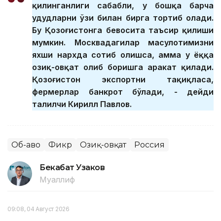
қилинганлиги сабабли, у бошқа барча
ҳудудларни ўзи билан бирга тортиб олади.
Бу Қозоғистонга бевосита таъсир қилиши
мумкин. Москвадагилар маҳсулотимизни
яхши нархда сотиб олишса, ҳамма у ёққа
озиқ-овқат олиб боришга ҳаракат қилади.
Қозоғистон экспортни тақиқласа,
фермерлар банкрот бўлади, - дейди
таҳлилчи Кирилл Павлов.
Об-ҳаво
Фикр
Озиқ-овқат
Россия
Бекабат Узаков
Муаллиф
09:08, 04 Август 2026