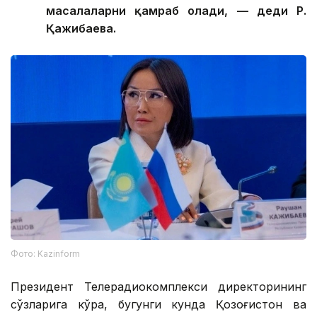
масалаларни қамраб олади, — деди Р.
Қажибаева.
Фото: Kazinform
Президент Телерадиокомплекси директорининг
сўзларига кўра, бугунги кунда Қозоғистон ва