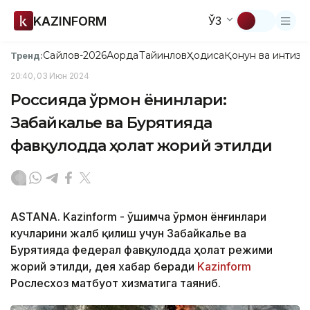
KAZINFORM
ЎЗ
Сайлов-2026
Ақорда
Тайинлов
Ҳодиса
Қонун ва интизо
Тренд:
20:40, 03 Июн 2024
Россияда ўрмон ёнғинлари:
Забайкалье ва Бурятияда
фавқулодда ҳолат жорий этилди
ASTANA. Kazinform - Қўшимча ўрмон ёнғинлари
кучларини жалб қилиш учун Забайкалье ва
Бурятияда федерал фавқулодда ҳолат режими
жорий этилди, дея хабар беради
Kazinform
Рослесхоз матбуот хизматига таяниб.