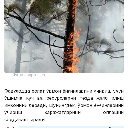
Фото: freepik.com
Фавқулодда ҳолат ўрмон ёнғинларини ўчириш учун
қўшимча куч ва ресурсларни тезда жалб қилиш
имконини беради, шунингдек, ўрмон ёнғинларини
ўчириш харажатларини қоплашни
соддалаштиради.