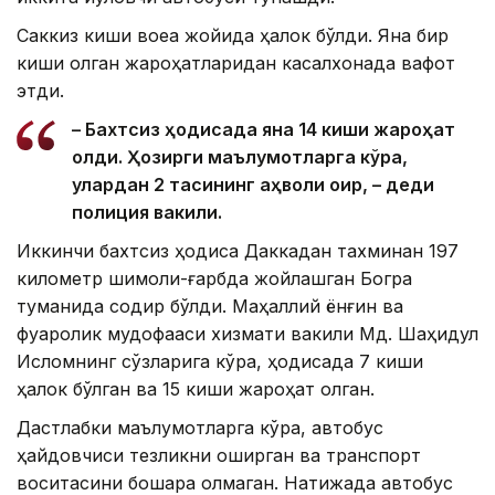
Саккиз киши воқеа жойида ҳалок бўлди. Яна бир
киши олган жароҳатларидан касалхонада вафот
этди.
– Бахтсиз ҳодисада яна 14 киши жароҳат
олди. Ҳозирги маълумотларга кўра,
улардан 2 тасининг аҳволи оғир, – деди
полиция вакили.
Иккинчи бахтсиз ҳодиса Даккадан тахминан 197
километр шимоли-ғарбда жойлашган Богра
туманида содир бўлди. Маҳаллий ёнғин ва
фуқаролик мудофааси хизмати вакили Мд. Шаҳидул
Исломнинг сўзларига кўра, ҳодисада 7 киши
ҳалок бўлган ва 15 киши жароҳат олган.
Дастлабки маълумотларга кўра, автобус
ҳайдовчиси тезликни оширган ва транспорт
воситасини бошқара олмаган. Натижада автобус