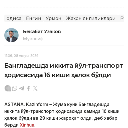
Ҳодиса
Ёнғин
Ўрмон
Жаҳон янгиликлари
Ро
Бекабат Узаков
Муаллиф
11:36, 08 Август 2026
Бангладешда иккита йўл-транспорт
ҳодисасида 16 киши ҳалок бўлди
ASTANА. Кazinform – Жума куни Бангладешда
иккита йўл-транспорт ҳодисасида камида 16 киши
ҳалок бўлди ва 29 киши жароҳат олди, деб хабар
берди
Xinhua
.