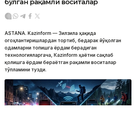
бўлган рақамли воситалар
ASTANA. Kazinform — Зилзила ҳақида
огоҳлантиришлардан тортиб, бедарак йўқолган
одамларни топишга ёрдам берадиган
технологияларгача, Кazinform ҳаётни сақлаб
қолишга ёрдам бераётган рақамли воситалар
тўпламини тузди.