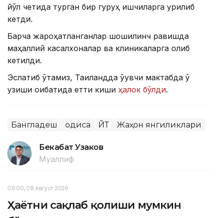
йўл четида турган бир гуруҳ ишчиларга урилиб
кетди.
Барча жароҳатланганлар шошилинч равишда
маҳаллий касалхоналар ва клиникаларга олиб
кетилди.
Эслатиб ўтамиз, Таиландда ўқувчи мактабда ўқ
узиши оқибатида етти киши
ҳалок бўлди
.
Бангладеш
Ҳодиса
ЙТҲ
Жаҳон янгиликлари
Бекабат Узаков
Муаллиф
09:00, 08 Август 2026
Ҳаётни сақлаб қолиши мумкин