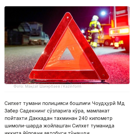
Фото: Мақсат Шағирбаев / Kazinform
Силхет тумани полицияси бошлиғи Чоудҳурй Мд
Забер Садекнинг сўзларига кўра, мамлакат
пойтахти Даккадан тахминан 240 километр
шимоли-шарқда жойлашган Силхет туманида
иккита йўловчи автобуси тўқнашди.