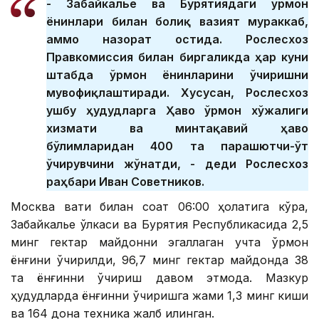
- Забайкалье ва Бурятиядаги ўрмон
ёнғинлари билан боғлиқ вазият мураккаб,
аммо назорат остида. Рослесхоз
Правкомиссия билан биргаликда ҳар куни
штабда ўрмон ёнғинларини ўчиришни
мувофиқлаштиради. Хусусан, Рослесхоз
ушбу ҳудудларга Ҳаво ўрмон хўжалиги
хизмати ва минтақавий ҳаво
бўлимларидан 400 та парашютчи-ўт
ўчирувчини жўнатди, - деди Рослесхоз
раҳбари Иван Советников.
Москва вақти билан соат 06:00 ҳолатига кўра,
Забайкалье ўлкаси ва Бурятия Республикасида 2,5
минг гектар майдонни эгаллаган учта ўрмон
ёнғини ўчирилди, 96,7 минг гектар майдонда 38
та ёнғинни ўчириш давом этмоқда. Мазкур
ҳудудларда ёнғинни ўчиришга жами 1,3 минг киши
ва 164 дона техника жалб қилинган.